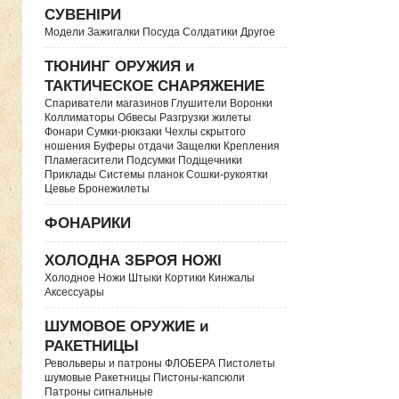
СУВЕНІРИ
Модели Зажигалки Посуда Солдатики Другое
ТЮНИНГ ОРУЖИЯ и
ТАКТИЧЕСКОЕ СНАРЯЖЕНИЕ
Спариватели магазинов Глушители Воронки
Коллиматоры Обвесы Разгрузки жилеты
Фонари Сумки-рюкзаки Чехлы скрытого
ношения Буферы отдачи Защелки Крепления
Пламегасители Подсумки Подщечники
Приклады Системы планок Сошки-рукоятки
Цевье Бронежилеты
ФОНАРИКИ
ХОЛОДНА ЗБРОЯ НОЖІ
Холодное Ножи Штыки Кортики Кинжалы
Аксессуары
ШУМОВОЕ ОРУЖИЕ и
РАКЕТНИЦЫ
Револьверы и патроны ФЛОБЕРА Пистолеты
шумовые Ракетницы Пистоны-капсюли
Патроны сигнальные