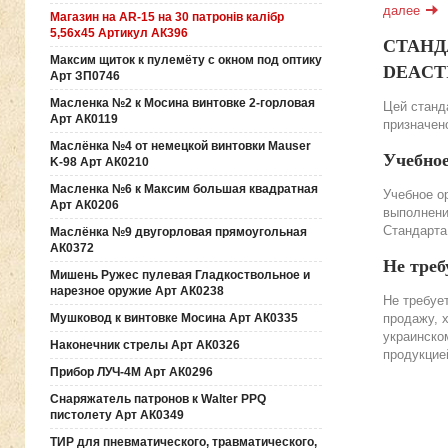
далее
Магазин на AR-15 на 30 патронів калібр
5,56х45 Артикул АК396
СТАНДА
Максим щиток к пулемёту с окном под оптику
DEACTIV
Арт ЗП0746
Масленка №2 к Мосина винтовке 2-горловая
Цей станда
Арт АК0119
призначено
Маслёнка №4 от немецкой винтовки Mauser
Учебно
K-98 Арт АК0210
Масленка №6 к Максим большая квадратная
Учебное о
Арт АК0206
выполнени
Стандарта
Маслёнка №9 двугорловая прямоугольная
АК0372
Не треб
Мишень Ружес пулевая Гладкоствольное и
нарезное оружие Арт АК0238
Не требуе
продажу, 
Мушковод к винтовке Мосина Арт АК0335
украинско
Наконечник стрелы Арт АК0326
продукцие
Прибор ЛУЧ-4М Арт АК0296
Снаряжатель патронов к Walter PPQ
пистолету Арт АК0349
ТИР для пневматического, травматического,