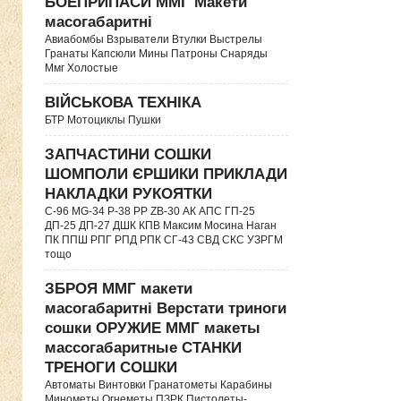
БОЕПРИПАСИ ММГ Макети
масогабаритні
Авиабомбы Взрыватели Втулки Выстрелы
Гранаты Капсюли Мины Патроны Снаряды
Ммг Холостые
ВІЙСЬКОВА ТЕХНІКА
БТР Мотоциклы Пушки
ЗАПЧАСТИНИ СОШКИ
ШОМПОЛИ ЄРШИКИ ПРИКЛАДИ
НАКЛАДКИ РУКОЯТКИ
C-96 MG-34 P-38 PP ZB-30 АК АПС ГП-25
ДП-25 ДП-27 ДШК КПВ Максим Мосина Наган
ПК ППШ РПГ РПД РПК СГ-43 СВД CКС УЗРГМ
тощо
ЗБРОЯ ММГ макети
масогабаритні Верстати триноги
сошки ОРУЖИЕ ММГ макеты
массогабаритные СТАНКИ
ТРЕНОГИ СОШКИ
Автоматы Винтовки Гранатометы Карабины
Минометы Огнеметы ПЗРК Пистолеты-