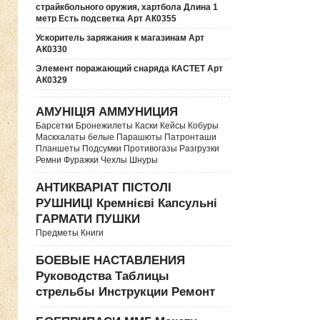
страйкбольного оружия, хартбола Длина 1
метр Есть подсветка Арт АК0355
Ускоритель заряжания к магазинам Арт
АК0330
Элемент поражающий снаряда КАСТЕТ Арт
АК0329
АМУНІЦІЯ АММУНИЦИЯ
Барсетки Бронежилеты Каски Кейсы Кобуры
Маскхалаты белые Парашюты Патронташи
Планшеты Подсумки Противогазы Разгрузки
Ремни Фуражки Чехлы Шнуры
АНТИКВАРІАТ ПІСТОЛІ
РУШНИЦІ Кремнієві Капсульні
ГАРМАТИ ПУШКИ
Предметы Книги
БОЕВЫЕ НАСТАВЛЕНИЯ
Руководства Таблицы
стрельбы Инструкции Ремонт