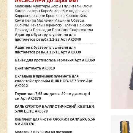
АКСЕСУАРИ до зброї ммг
Магазины Адаптеры Боксы Глушители Ключи
Компенсаторы Короба Коробки подарочная
Корректировщики Крепления Кронштейны
Круги Ленты Масленки Машинки Обвесы
Обоймы Пеналы Переноски Планки Приборы
Приклады Прокладки Протяжки Снаряжатели
Адаптер к бустеру глушителя для
пистолетов резьба 1/2-28 Арт АК0340
Адаптер к бустеру глушителя для
пистолетов резьба 13х1L Арт АК0339
Бачёк для противогаза Германия Арт АК0369
Винт мотобота АК0010
Вкладыш в приемник пулемета для
холостой стрельбы ДШК НСВ-12,7 Утес Арт
АК0012
Глушитель 7,65 мм длина 20 см диаметр 4
см Арт АК0370
КАЛЬКУЛЯТОР БАЛЛИСТИЧКСКИЙ KESTLER
5700 ELITE АК0378
Комплект для чистки ОРУЖИЯ КАЛИБРА 5,56
мм АК0376
Магазин 7,62х39 мм 40 патронов