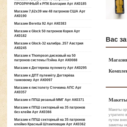
ПРОЗРАЧНЫЙ к РПК Болгария Арт АК0185
Магазин 7,62х39 мм 48 патронов США Арт
АК0190
Магазин Beretta 92 Арт АК0383
Магазин к Glock 50 патронов Корея Арт
АК0182
Вас за
Магазин к Glock-32 калибра .357 Австрия
АК0245
Магазин к Thompson дисковый на 50
Магазин
патронов системы Пэйна Арт АК0088
Магазин к Дегтярева пулемету Арт АК0295
Компле
Магазин к ДПТ пулемёту Дегтярёва
танковому Арт АК0097
Магазин к пистолету Стечкина АПС Арт
АК0357
Макеты
Магазин к ППШ резаный ММГ Арт АК0371
Магазин к ППШ секторный на 35 патронов
Макеты ор
без клейм Арт АК0366
утратило 
путем вне
Магазин к ППШ секторный на 35 патронов
клеймо Красный Штамповщик Арт АК0362
заметны н