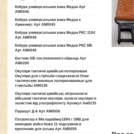
Кобура универсальная кожа Медан Арт
АМ0046
Кобура универсальная кожа Медан к
Армениус Арт АМ0045
Кобура универсальная кожа Медан РКС 1104
Арт АМ0048
Кобура универсальная кожа Медан РКС МЕ
Арт АМ0049
Костюм Х/Б послевоенного образца Арт
АМ0200
Окуляри тактичні армійські полярізовані
Окуляри для стрільби сонцезахисні Очки
тактические военные поляризованные для
стрельбы АМ0236
Окуляри тактичні армійські, вітрозахисні
військові тактичні окуляри, захисні окуляри із
захистом від ультрафіолету Артикул Ам0235
Парашут Д-6 Арт АМ0056
Патронташ к 98к карабину1894 г 1МВ для
немецких войск Кожа 11 подсумков и
крепление для штыка Арт АМ0059