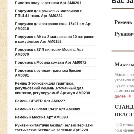
Вас за
Пилотка полушерстяная Арт АМ0201
Подсумок для рожковых магазинов к
ППШ-41 ткань Арт АМ0224
Ремень
Подсумок для патронов кожа 15х11 см Арт
АМ0216
Рукавич
Подсумок к АК на 2 магазина по 10 патронов
в камуфляже Арт АМ0152
Подсумок к ЗИП винтовки Мосина Арт
АМ0070
Подсумок к Мосина кожзам Арт АМ0072
Макеты
Подсумок к ручным гранатам брезент
Макеты ор
АМ0081
утратило 
Ремінь 3-точковий для гвинтівки,
путем вне
регульований Ремень 3-точечный для
заметны н
винтовки, регулируемый Артикул АМ0230
далее
Ремень GEWER Арт АМ0227
СТАНДА
Ремень к G.l.Pistol 1941г Арт АМ0089
DEACTIV
Ремень к Мосина Арт АМ0093
Цей станда
Рукавички тактичні безпалі зелені Перчатки
тактические беспалые зелёные Арт0228
призначено