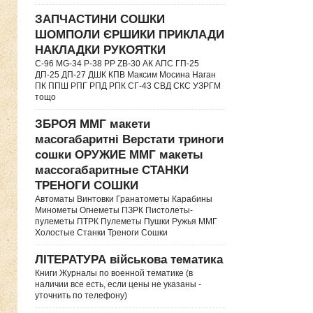
ЗАПЧАСТИНИ СОШКИ
ШОМПОЛИ ЄРШИКИ ПРИКЛАДИ
НАКЛАДКИ РУКОЯТКИ
C-96 MG-34 P-38 PP ZB-30 АК АПС ГП-25
ДП-25 ДП-27 ДШК КПВ Максим Мосина Наган
ПК ППШ РПГ РПД РПК СГ-43 СВД CКС УЗРГМ
тощо
ЗБРОЯ ММГ макети
масогабаритні Верстати триноги
сошки ОРУЖИЕ ММГ макеты
массогабаритные СТАНКИ
ТРЕНОГИ СОШКИ
Автоматы Винтовки Гранатометы Карабины
Минометы Огнеметы ПЗРК Пистолеты-
пулеметы ПТРК Пулеметы Пушки Ружья ММГ
Холостые Станки Треноги Сошки
ЛІТЕРАТУРА військова тематика
Книги Журналы по военной тематике (в
наличии все есть, если цены не указаны -
уточнить по телефону)