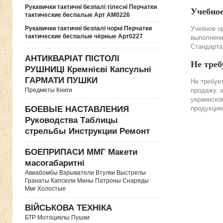
Рукавички тактичні безпалі тілесні Перчатки
Учебно
тактические беспалые Арт АМ0226
Рукавички тактичні безпалі чорні Перчатки
Учебное о
тактические беспалые чёрные Арт0227
выполнени
Стандарта
АНТИКВАРІАТ ПІСТОЛІ
Не треб
РУШНИЦІ Кремнієві Капсульні
ГАРМАТИ ПУШКИ
Не требуе
Предметы Книги
продажу, 
украинско
БОЕВЫЕ НАСТАВЛЕНИЯ
продукцие
Руководства Таблицы
стрельбы Инструкции Ремонт
БОЕПРИПАСИ ММГ Макети
масогабаритні
Авиабомбы Взрыватели Втулки Выстрелы
Гранаты Капсюли Мины Патроны Снаряды
Ммг Холостые
ВІЙСЬКОВА ТЕХНІКА
БТР Мотоциклы Пушки