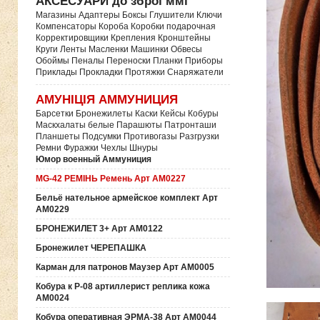
АКСЕСУАРИ до зброї ммг
Магазины Адаптеры Боксы Глушители Ключи
Компенсаторы Короба Коробки подарочная
Корректировщики Крепления Кронштейны
Круги Ленты Масленки Машинки Обвесы
Обоймы Пеналы Переноски Планки Приборы
Приклады Прокладки Протяжки Снаряжатели
АМУНІЦІЯ АММУНИЦИЯ
Барсетки Бронежилеты Каски Кейсы Кобуры
Маскхалаты белые Парашюты Патронташи
Планшеты Подсумки Противогазы Разгрузки
Ремни Фуражки Чехлы Шнуры
Юмор военный Аммуниция
MG-42 РЕМІНЬ Ремень Арт АМ0227
Бельё нательное армейское комплект Арт
АМ0229
БРОНЕЖИЛЕТ 3+ Арт АМ0122
Бронежилет ЧЕРЕПАШКА
Карман для патронов Маузер Арт АМ0005
Кобура к P-08 артиллерист реплика кожа
АМ0024
Кобура оперативная ЭРМА-38 Арт АМ0044