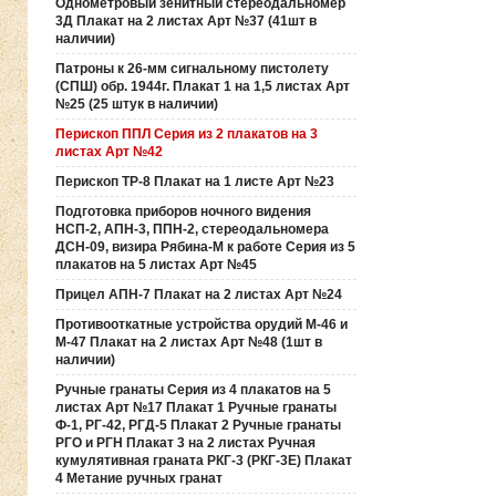
Однометровый зенитный стереодальномер
3Д Плакат на 2 листах Арт №37 (41шт в
наличии)
Патроны к 26-мм сигнальному пистолету
(СПШ) обр. 1944г. Плакат 1 на 1,5 листах Арт
№25 (25 штук в наличии)
Перископ ППЛ Серия из 2 плакатов на 3
листах Арт №42
Перископ ТР-8 Плакат на 1 листе Арт №23
Подготовка приборов ночного видения
НСП-2, АПН-3, ППН-2, стереодальномера
ДСН-09, визира Рябина-М к работе Серия из 5
плакатов на 5 листах Арт №45
Прицел АПН-7 Плакат на 2 листах Арт №24
Противооткатные устройства орудий М-46 и
М-47 Плакат на 2 листах Арт №48 (1шт в
наличии)
Ручные гранаты Серия из 4 плакатов на 5
листах Арт №17 Плакат 1 Ручные гранаты
Ф-1, РГ-42, РГД-5 Плакат 2 Ручные гранаты
РГО и РГН Плакат 3 на 2 листах Ручная
кумулятивная граната РКГ-3 (РКГ-3Е) Плакат
4 Метание ручных гранат