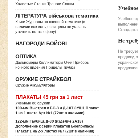
Холостые Станки Треноги Сошки
Учебно
ЛІТЕРАТУРА військова тематика
Учебное о
Книги Журналы по военной тематике (в
выполнени
наличии все есть, если цены не указаны -
Стандарта
уточнить по телефону)
Не треб
НАГОРОДИ БОЙОВІ
Не требуе
ОПТИКА
продажу, 
украинско
Дальномеры Коллиматоры Очки Приборы
ночного видения Прицелы Трубки
продукцие
ОРУЖИЕ СТРАЙКБОЛ
Оружие Аккумуляторы
ПЛАКАТЫ 45 грн за 1 лист
Учебные об оружии
100-мм Выстрел к БС-3 и Д-10Т ЗУШ1 Плакат
1 на 1 листе Арт №1 (72шт в наличии)
122-мм Гаубица Д-30 (изделие 2А18)
Дополнение к серии плакатов Боеприпасы
Плакат 1 на 2-х листах №7 (2шт в наличии)