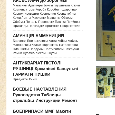
АКСЕСУАРИ до зброї ммг
Магазины Адаптеры Боксы Глушители Ключи
Компенсаторы Короба Коробки подарочная
Корректировщики Крепления Кронштейны
Круги Ленты Масленки Машинки Обвесы
Обоймы Пеналы Переноски Планки Приборы
Приклады Прокладки Протяжки Снаряжатели
АМУНІЦІЯ АММУНИЦИЯ
Барсетки Бронежилеты Каски Кейсы Кобуры
Маскхалаты белые Парашюты Патронташи
Планшеты Подсумки Противогазы Разгрузки
Ремни Фуражки Чехлы Шнуры
АНТИКВАРІАТ ПІСТОЛІ
РУШНИЦІ Кремнієві Капсульні
ГАРМАТИ ПУШКИ
Предметы Книги
БОЕВЫЕ НАСТАВЛЕНИЯ
Руководства Таблицы
стрельбы Инструкции Ремонт
БОЕПРИПАСИ ММГ Макети