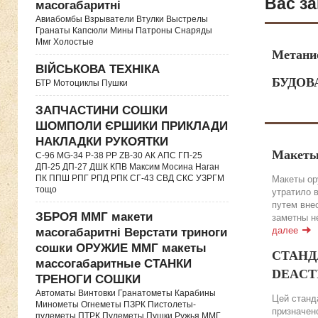
Вас за
масогабаритні
Авиабомбы Взрыватели Втулки Выстрелы
Гранаты Капсюли Мины Патроны Снаряды
Ммг Холостые
Метание
ВІЙСЬКОВА ТЕХНІКА
БУДОВА
БТР Мотоциклы Пушки
ЗАПЧАСТИНИ СОШКИ
ШОМПОЛИ ЄРШИКИ ПРИКЛАДИ
НАКЛАДКИ РУКОЯТКИ
Макеты
C-96 MG-34 P-38 PP ZB-30 АК АПС ГП-25
ДП-25 ДП-27 ДШК КПВ Максим Мосина Наган
ПК ППШ РПГ РПД РПК СГ-43 СВД CКС УЗРГМ
Макеты ор
тощо
утратило 
путем вне
ЗБРОЯ ММГ макети
заметны н
далее
масогабаритні Верстати триноги
сошки ОРУЖИЕ ММГ макеты
СТАНДА
массогабаритные СТАНКИ
DEACTIV
ТРЕНОГИ СОШКИ
Автоматы Винтовки Гранатометы Карабины
Цей станда
Минометы Огнеметы ПЗРК Пистолеты-
призначено
пулеметы ПТРК Пулеметы Пушки Ружья ММГ