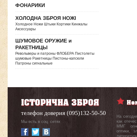
ФОНАРИКИ
ХОЛОДНА ЗБРОЯ НОЖІ
Холодное Ножи Штыки Кортики Кинжалы
Аксессуары
ШУМОВОЕ ОРУЖИЕ и
РАКЕТНИЦЫ
Револьверы и патроны ФЛОБЕРА Пистолеты
шумовые Ракетницы Пистоны-капсюли
Патроны сигнальные
телефон доверия (095)132-50-50
На сегодн
как отече
Мы есть в соц. сетях
ММГ огне
оптики, э
литерату