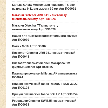
Кольца GAMO Medium для прицелов TS-250
на планку 9-11 мм высота 30 мм Арт ПО0091
Магазин Gletcher JRH 941 к пистолету
пневматическому Арт ПО0024
Магазин Gletcher TT к пистолету
пневматическому Арт ПО0026
Набор для чистки короткоствольного оружия
Арт ПО0030
Патч к М-16 Арт ПО0087
Пистолет Gletcher JRH 941 пневматический
Арт ПО0043
Пистолет пневматический Макарова ПМ
фирмы Gletcher Арт ПО0115
Планка прицельная Millet на АК и пневматику
ПО0094
Прицел оптический Tasco REDDOT BKR-30/22
Арт ПО0104
Прицел оптический Tasco SOLAR Арт ОП0054
Револьвер Gletcher SW B25 пневматический
Арт ПО0063