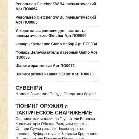
Револьвер Gletcher SW B4 пневматический
Арт ПО0064
Револьвер Gletcher SW B6 пневматический
Арт ПО0065
Ускоритель заряжания для пистолета
пневматического Gletcher Арт ПО0066
Фонарь Крепление Gamo Набор Арт ПО0034
Фонарь Целеуказатель лазерный Gamo Арт
ПО0035
Шарики оранжевые Арт ПО0072
Шарики резина чёрная 500 шт Арт ПО0073
СУВЕНІРИ
Модели Зажигалки Посуда Солдатики Другое
ТЮНИНГ ОРУЖИЯ и
ТАКТИЧЕСКОЕ СНАРЯЖЕНИЕ
Спариватели магазинов Глушители Воронки
Коллиматоры Обвесы Разгрузки жилеты
Фонари Сумки-рюкзаки Чехлы скрытого
ношения Буферы отдачи Защелки Крепления
Пламегасители Подсумки Подщечники