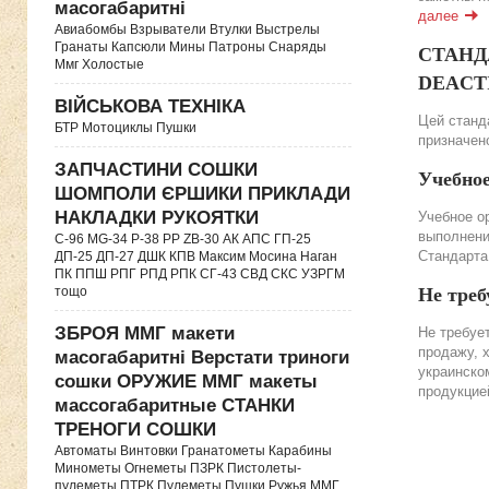
масогабаритні
далее
Авиабомбы Взрыватели Втулки Выстрелы
Гранаты Капсюли Мины Патроны Снаряды
СТАНДА
Ммг Холостые
DEACTIV
ВІЙСЬКОВА ТЕХНІКА
Цей станда
БТР Мотоциклы Пушки
призначено
ЗАПЧАСТИНИ СОШКИ
Учебно
ШОМПОЛИ ЄРШИКИ ПРИКЛАДИ
НАКЛАДКИ РУКОЯТКИ
Учебное о
выполнени
C-96 MG-34 P-38 PP ZB-30 АК АПС ГП-25
Стандарта
ДП-25 ДП-27 ДШК КПВ Максим Мосина Наган
ПК ППШ РПГ РПД РПК СГ-43 СВД CКС УЗРГМ
тощо
Не треб
ЗБРОЯ ММГ макети
Не требуе
продажу, 
масогабаритні Верстати триноги
украинско
сошки ОРУЖИЕ ММГ макеты
продукцие
массогабаритные СТАНКИ
ТРЕНОГИ СОШКИ
Автоматы Винтовки Гранатометы Карабины
Минометы Огнеметы ПЗРК Пистолеты-
пулеметы ПТРК Пулеметы Пушки Ружья ММГ