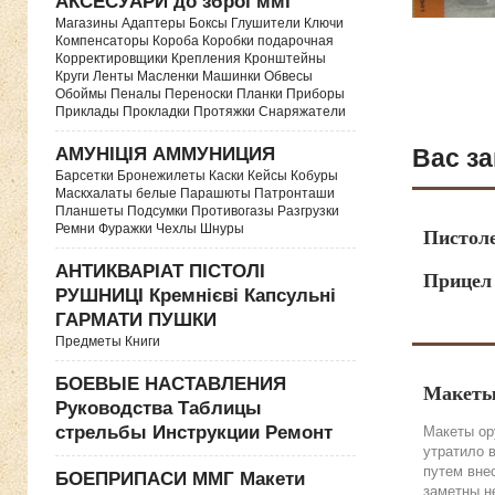
АКСЕСУАРИ до зброї ммг
Магазины Адаптеры Боксы Глушители Ключи
Компенсаторы Короба Коробки подарочная
Корректировщики Крепления Кронштейны
Круги Ленты Масленки Машинки Обвесы
Обоймы Пеналы Переноски Планки Приборы
Приклады Прокладки Протяжки Снаряжатели
АМУНІЦІЯ АММУНИЦИЯ
Вас за
Барсетки Бронежилеты Каски Кейсы Кобуры
Маскхалаты белые Парашюты Патронташи
Планшеты Подсумки Противогазы Разгрузки
Ремни Фуражки Чехлы Шнуры
Пистол
АНТИКВАРІАТ ПІСТОЛІ
Прицел
РУШНИЦІ Кремнієві Капсульні
ГАРМАТИ ПУШКИ
Предметы Книги
БОЕВЫЕ НАСТАВЛЕНИЯ
Макеты
Руководства Таблицы
стрельбы Инструкции Ремонт
Макеты ор
утратило 
путем вне
БОЕПРИПАСИ ММГ Макети
заметны н