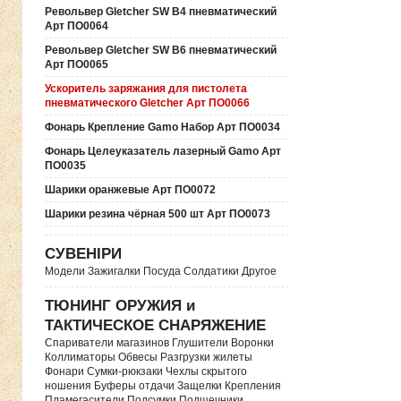
Револьвер Gletcher SW B4 пневматический
Арт ПО0064
Револьвер Gletcher SW B6 пневматический
Арт ПО0065
Ускоритель заряжания для пистолета
пневматического Gletcher Арт ПО0066
Фонарь Крепление Gamo Набор Арт ПО0034
Фонарь Целеуказатель лазерный Gamo Арт
ПО0035
Шарики оранжевые Арт ПО0072
Шарики резина чёрная 500 шт Арт ПО0073
СУВЕНІРИ
Модели Зажигалки Посуда Солдатики Другое
ТЮНИНГ ОРУЖИЯ и
ТАКТИЧЕСКОЕ СНАРЯЖЕНИЕ
Спариватели магазинов Глушители Воронки
Коллиматоры Обвесы Разгрузки жилеты
Фонари Сумки-рюкзаки Чехлы скрытого
ношения Буферы отдачи Защелки Крепления
Пламегасители Подсумки Подщечники