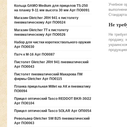
Учебное о
Кольца GAMO Medium для прицелов TS-250
выполнени
на планку 9-11 мм высота 30 мм Арт ПО0091
Стандарта
Магазин Gletcher JRH 941 к пистолету
пневматическому Арт ПО0024
Не треб
Магазин Gletcher TT к пистолету
Не требуе
пневматическому Арт ПО0026
продажу, 
Набор для чистки короткоствольного оружия
украинско
Арт ПО0030
продукцие
Патч к М-16 Арт ПО0087
Пистолет Gletcher JRH 941 пневматический
Арт ПО0043
Пистолет пневматический Макарова ПМ
фирмы Gletcher Арт ПО0115
Планка прицельная Millet на АК и пневматику
ПО0094
Прицел оптический Tasco REDDOT BKR-30/22
Арт ПО0104
Прицел оптический Tasco SOLAR Арт ОП0054
Револьвер Gletcher SW B25 пневматический
Арт ПО0063