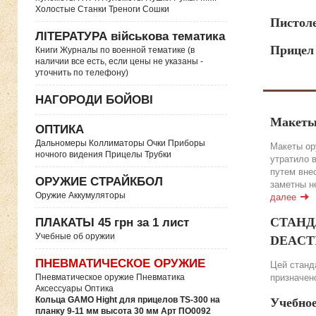
Холостые Станки Треноги Сошки
Пистол
ЛІТЕРАТУРА військова тематика
Прицел
Книги Журналы по военной тематике (в
наличии все есть, если цены не указаны -
уточнить по телефону)
НАГОРОДИ БОЙОВІ
Макеты
ОПТИКА
Дальномеры Коллиматоры Очки Приборы
Макеты ор
ночного видения Прицелы Трубки
утратило 
путем вне
ОРУЖИЕ СТРАЙКБОЛ
заметны н
Оружие Аккумуляторы
далее
СТАНДА
ПЛАКАТЫ 45 грн за 1 лист
Учебные об оружии
DEACTIV
ПНЕВМАТИЧЕСКОЕ ОРУЖИЕ
Цей станда
Пневматическое оружие Пневматика
призначено
Аксессуары Оптика
Кольца GAMO Hight для прицелов TS-300 на
Учебно
планку 9-11 мм высота 30 мм Арт ПО0092