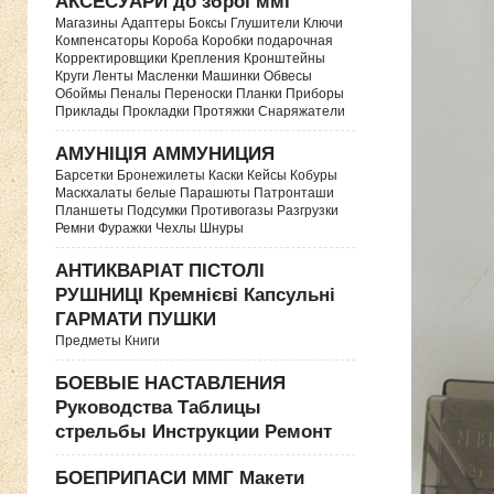
АКСЕСУАРИ до зброї ммг
Магазины Адаптеры Боксы Глушители Ключи
Компенсаторы Короба Коробки подарочная
Корректировщики Крепления Кронштейны
Круги Ленты Масленки Машинки Обвесы
Обоймы Пеналы Переноски Планки Приборы
Приклады Прокладки Протяжки Снаряжатели
АМУНІЦІЯ АММУНИЦИЯ
Барсетки Бронежилеты Каски Кейсы Кобуры
Маскхалаты белые Парашюты Патронташи
Планшеты Подсумки Противогазы Разгрузки
Ремни Фуражки Чехлы Шнуры
АНТИКВАРІАТ ПІСТОЛІ
РУШНИЦІ Кремнієві Капсульні
ГАРМАТИ ПУШКИ
Предметы Книги
БОЕВЫЕ НАСТАВЛЕНИЯ
Руководства Таблицы
стрельбы Инструкции Ремонт
БОЕПРИПАСИ ММГ Макети