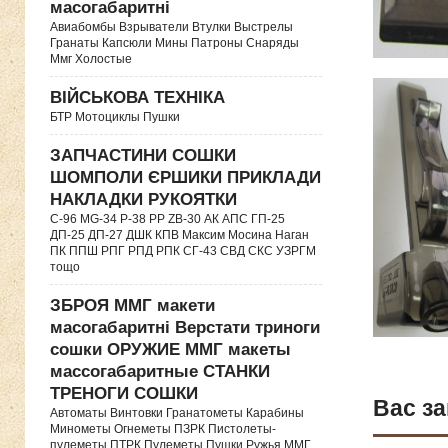
масогабаритні
Авиабомбы Взрыватели Втулки Выстрелы
Гранаты Капсюли Мины Патроны Снаряды
Ммг Холостые
ВІЙСЬКОВА ТЕХНІКА
БТР Мотоциклы Пушки
ЗАПЧАСТИНИ СОШКИ
ШОМПОЛИ ЄРШИКИ ПРИКЛАДИ
НАКЛАДКИ РУКОЯТКИ
C-96 MG-34 P-38 PP ZB-30 АК АПС ГП-25
ДП-25 ДП-27 ДШК КПВ Максим Мосина Наган
ПК ППШ РПГ РПД РПК СГ-43 СВД CКС УЗРГМ
тощо
ЗБРОЯ ММГ макети
масогабаритні Верстати триноги
сошки ОРУЖИЕ ММГ макеты
массогабаритные СТАНКИ
ТРЕНОГИ СОШКИ
Вас за
Автоматы Винтовки Гранатометы Карабины
Минометы Огнеметы ПЗРК Пистолеты-
пулеметы ПТРК Пулеметы Пушки Ружья ММГ