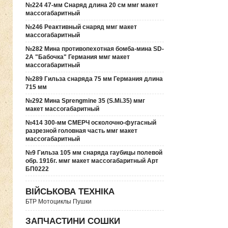
№224 47-мм Снаряд длина 20 см ммг макет
массогабаритный
№246 Реактивный снаряд ммг макет
массогабаритный
№282 Мина противопехотная бомба-мина SD-
2A "Бабочка" Германия ммг макет
массогабаритный
№289 Гильза снаряда 75 мм Германия длина
715 мм
№292 Мина Sprengmine 35 (S.Mi.35) ммг
макет массогабаритный
№414 300-мм СМЕРЧ осколочно-фугасный
разрезной головная часть ммг макет
массогабаритный
№9 Гильза 105 мм снаряда гаубицы полевой
обр. 1916г. ммг макет массогабаритный Арт
БП0222
ВІЙСЬКОВА ТЕХНІКА
БТР Мотоциклы Пушки
ЗАПЧАСТИНИ СОШКИ