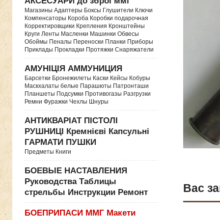
АКСЕСУАРИ до зброї ммг
Магазины Адаптеры Боксы Глушители Ключи
Компенсаторы Короба Коробки подарочная
Корректировщики Крепления Кронштейны
Круги Ленты Масленки Машинки Обвесы
Обоймы Пеналы Переноски Планки Приборы
Приклады Прокладки Протяжки Снаряжатели
АМУНІЦІЯ АММУНИЦИЯ
Барсетки Бронежилеты Каски Кейсы Кобуры
Маскхалаты белые Парашюты Патронташи
Планшеты Подсумки Противогазы Разгрузки
Ремни Фуражки Чехлы Шнуры
АНТИКВАРІАТ ПІСТОЛІ
РУШНИЦІ Кремнієві Капсульні
ГАРМАТИ ПУШКИ
Предметы Книги
БОЕВЫЕ НАСТАВЛЕНИЯ
Руководства Таблицы
Вас за
стрельбы Инструкции Ремонт
БОЕПРИПАСИ ММГ Макети