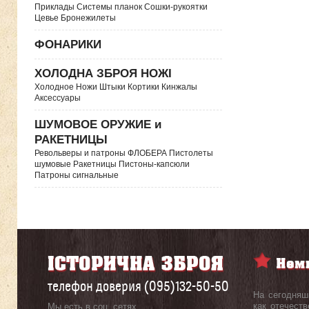
Приклады Системы планок Сошки-рукоятки
Цевье Бронежилеты
ФОНАРИКИ
ХОЛОДНА ЗБРОЯ НОЖІ
Холодное Ножи Штыки Кортики Кинжалы
Аксессуары
ШУМОВОЕ ОРУЖИЕ и
РАКЕТНИЦЫ
Револьверы и патроны ФЛОБЕРА Пистолеты
шумовые Ракетницы Пистоны-капсюли
Патроны сигнальные
телефон доверия (095)132-50-50
На сегодняш
как отечеств
Мы есть в соц. сетях