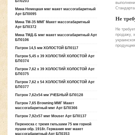
БП0203
выполнени
Стандарта
Мина Немецкая ммг макет массогабаритный
Арт БП0095
Не треб
Мина ТМ-35 ММГ Макет массогабаритный
Арт БП0372
Не требуе
продажу, 
Мина ТМД-Б ммг макет массогабаритный Арт
украинско
БП0106
продукцие
Патрон 14,5 мм ХОЛОСТОЙ БП0117
Патрон 5,45 х 39 ХОЛОСТИЙ ХОЛОСТОЙ Арт
БП0374
Патрон 7,62 х 39 ХОЛОСТИЙ ХОЛОСТОЙ Арт
БП0375
Патрон 7,62 х 54 ХОЛОСТИЙ ХОЛОСТОЙ Арт
БП0377
Патрон 7,62х54 мм УЧЕБНЫЙ БП0128
Патрон 7,65 Browning ММГ Макет
массогабаритный ммг Арт БП0366
Патрон 7,92х57 ммг Mouser Арт БП0137
Переноска с тремя гильзами 75 мм горной
пушки обр. 1918г. Германия ммг макет
массогабаритный Арт БП0353