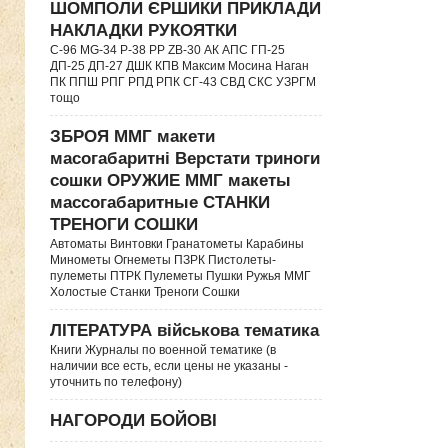
ШОМПОЛИ ЄРШИКИ ПРИКЛАДИ
НАКЛАДКИ РУКОЯТКИ
C-96 MG-34 P-38 PP ZB-30 АК АПС ГП-25
ДП-25 ДП-27 ДШК КПВ Максим Мосина Наган
ПК ППШ РПГ РПД РПК СГ-43 СВД CКС УЗРГМ
тощо
ЗБРОЯ ММГ макети
масогабаритні Верстати триноги
сошки ОРУЖИЕ ММГ макеты
массогабаритные СТАНКИ
ТРЕНОГИ СОШКИ
Автоматы Винтовки Гранатометы Карабины
Минометы Огнеметы ПЗРК Пистолеты-
пулеметы ПТРК Пулеметы Пушки Ружья ММГ
Холостые Станки Треноги Сошки
ЛІТЕРАТУРА військова тематика
Книги Журналы по военной тематике (в
наличии все есть, если цены не указаны -
уточнить по телефону)
НАГОРОДИ БОЙОВІ