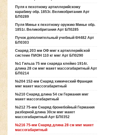
Пуля к пехотному артиллерийскому
карабину обр. 1853г. Великобритания Арт
БП0289
Пуля Минье к пехотному оружию Минье обр.
1851г. Великобритания Арт БП0285
Пучок дополнительный учебный 6Н482 Арт
БП0303
Снаряд 203 мм ОФ ммг к артиллерийской
системе ПИОН 110 кг ммг Арт БП0290
№1 Гильза 75 мм снаряда клеймо 1914г.
длина 28 см ммг макет массогабаритный Арт
БП0214
№204 152-мм Снаряд химический Франция
ммг макет массогабаритный
№210 Снаряд длина 54 см Германия ммг
макет массогабаритный
№212 75-мм Снаряд бронебойный Германия
разборной длина 30см ммг макет
массогабаритный Арт БП0352
№216 75-мм Снаряд длина 28 см ммг макет
массогабаритный