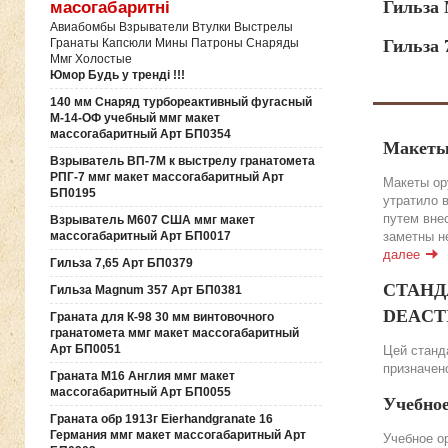
Гильза
масогабаритні
Авиабомбы Взрыватели Втулки Выстрелы
Гильза 
Гранаты Капсюли Мины Патроны Снаряды
Ммг Холостые
Юмор Будь у тренді !!!
140 мм Снаряд турбореактивный фугасный
М-14-ОФ учебный ммг макет
массогабаритный Арт БП0354
Макеты
Взрыватель ВП-7М к выстрелу гранатомета
РПГ-7 ммг макет массогабаритный Арт
Макеты ор
БП0195
утратило 
путем вне
Взрыватель М607 США ммг макет
заметны н
массогабаритный Арт БП0017
далее
Гильза 7,65 Арт БП0379
СТАНДА
Гильза Magnum 357 Арт БП0381
DEACTIV
Граната для К-98 30 мм винтовочного
гранатомета ммг макет массогабаритный
Арт БП0051
Цей станда
призначено
Граната М16 Англия ммг макет
массогабаритный Арт БП0055
Учебно
Граната обр 1913г Eierhandgranate 16
Германия ммг макет массогабаритный Арт
Учебное о