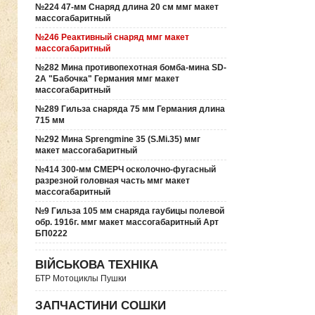
№224 47-мм Снаряд длина 20 см ммг макет
массогабаритный
№246 Реактивный снаряд ммг макет
массогабаритный
№282 Мина противопехотная бомба-мина SD-
2A "Бабочка" Германия ммг макет
массогабаритный
№289 Гильза снаряда 75 мм Германия длина
715 мм
№292 Мина Sprengmine 35 (S.Mi.35) ммг
макет массогабаритный
№414 300-мм СМЕРЧ осколочно-фугасный
разрезной головная часть ммг макет
массогабаритный
№9 Гильза 105 мм снаряда гаубицы полевой
обр. 1916г. ммг макет массогабаритный Арт
БП0222
ВІЙСЬКОВА ТЕХНІКА
БТР Мотоциклы Пушки
ЗАПЧАСТИНИ СОШКИ