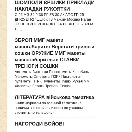
ШОМПОЛИ ЄРШИКИ ПРИКЛАДИ
НАКЛАДКИ РУКОЯТКИ
C-96 MG-34 P-38 PP ZB-30 АК АПС ГП-25
ДП-25 ДП-27 ДШК КПВ Максим Мосина Наган
ПК ППШ РПГ РПД РПК СГ-43 СВД CКС УЗРГМ
тощо
ЗБРОЯ ММГ макети
масогабаритні Верстати триноги
сошки ОРУЖИЕ ММГ макеты
массогабаритные СТАНКИ
ТРЕНОГИ СОШКИ
Автоматы Винтовки Гранатометы Карабины
Минометы Огнеметы ПЗРК Пистолеты-
пулеметы ПТРК Пулеметы Пушки Ружья ММГ
Холостые Станки Треноги Сошки
ЛІТЕРАТУРА військова тематика
Книги Журналы по военной тематике (в
наличии все есть, если цены не указаны -
уточнить по телефону)
НАГОРОДИ БОЙОВІ