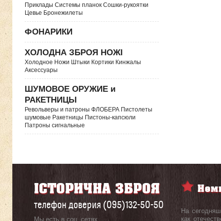
Приклады Системы планок Сошки-рукоятки
Цевье Бронежилеты
ФОНАРИКИ
ХОЛОДНА ЗБРОЯ НОЖІ
Холодное Ножи Штыки Кортики Кинжалы
Аксессуары
ШУМОВОЕ ОРУЖИЕ и
РАКЕТНИЦЫ
Револьверы и патроны ФЛОБЕРА Пистолеты
шумовые Ракетницы Пистоны-капсюли
Патроны сигнальные
телефон доверия (095)132-50-50
На сегодняш
как отечеств
Мы есть в соц. сетях