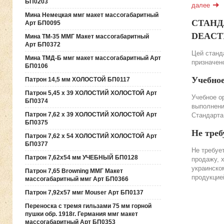
БП0203
далее
Мина Немецкая ммг макет массогабаритный
СТАНДА
Арт БП0095
DEACTIV
Мина ТМ-35 ММГ Макет массогабаритный
Арт БП0372
Цей станда
Мина ТМД-Б ммг макет массогабаритный Арт
призначено
БП0106
Учебно
Патрон 14,5 мм ХОЛОСТОЙ БП0117
Патрон 5,45 х 39 ХОЛОСТИЙ ХОЛОСТОЙ Арт
Учебное о
БП0374
выполнени
Патрон 7,62 х 39 ХОЛОСТИЙ ХОЛОСТОЙ Арт
Стандарта
БП0375
Не треб
Патрон 7,62 х 54 ХОЛОСТИЙ ХОЛОСТОЙ Арт
БП0377
Не требуе
Патрон 7,62х54 мм УЧЕБНЫЙ БП0128
продажу, 
украинско
Патрон 7,65 Browning ММГ Макет
продукцие
массогабаритный ммг Арт БП0366
Патрон 7,92х57 ммг Mouser Арт БП0137
Переноска с тремя гильзами 75 мм горной
пушки обр. 1918г. Германия ммг макет
массогабаритный Арт БП0353