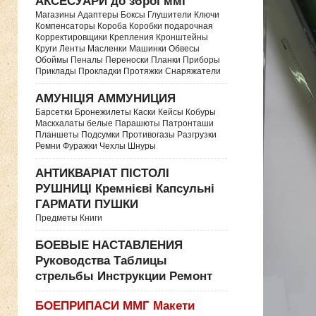
АКСЕСУАРИ до зброї ммг
Магазины Адаптеры Боксы Глушители Ключи
Компенсаторы Короба Коробки подарочная
Корректировщики Крепления Кронштейны
Круги Ленты Масленки Машинки Обвесы
Обоймы Пеналы Переноски Планки Приборы
Приклады Прокладки Протяжки Снаряжатели
АМУНІЦІЯ АММУНИЦИЯ
Барсетки Бронежилеты Каски Кейсы Кобуры
Маскхалаты белые Парашюты Патронташи
Планшеты Подсумки Противогазы Разгрузки
Ремни Фуражки Чехлы Шнуры
АНТИКВАРІАТ ПІСТОЛІ
РУШНИЦІ Кремнієві Капсульні
ГАРМАТИ ПУШКИ
Предметы Книги
БОЕВЫЕ НАСТАВЛЕНИЯ
Руководства Таблицы
стрельбы Инструкции Ремонт
БОЕПРИПАСИ ММГ Макети