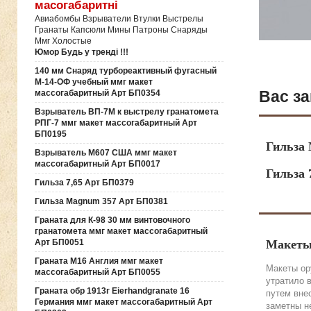
масогабаритні
Авиабомбы Взрыватели Втулки Выстрелы
Гранаты Капсюли Мины Патроны Снаряды
Ммг Холостые
Юмор Будь у тренді !!!
140 мм Снаряд турбореактивный фугасный
М-14-ОФ учебный ммг макет
Вас за
массогабаритный Арт БП0354
Взрыватель ВП-7М к выстрелу гранатомета
РПГ-7 ммг макет массогабаритный Арт
БП0195
Гильза
Взрыватель М607 США ммг макет
массогабаритный Арт БП0017
Гильза 
Гильза 7,65 Арт БП0379
Гильза Magnum 357 Арт БП0381
Граната для К-98 30 мм винтовочного
гранатомета ммг макет массогабаритный
Арт БП0051
Макеты
Граната М16 Англия ммг макет
Макеты ор
массогабаритный Арт БП0055
утратило 
Граната обр 1913г Eierhandgranate 16
путем вне
Германия ммг макет массогабаритный Арт
заметны н