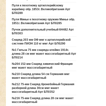
Пуля к пехотному артиллерийскому
карабину обр. 1853г. Великобритания Арт
БП0289
Пуля Минье к пехотному оружию Минье обр.
1851г. Великобритания Арт БП0285
Пучок дополнительный учебный 6Н482 Арт
БП0303
Снаряд 203 мм ОФ ммг к артиллерийской
системе ПИОН 110 кг ммг Арт БП0290
№1 Гильза 75 мм снаряда клеймо 1914г.
длина 28 см ммг макет массогабаритный Арт
БП0214
№204 152-мм Снаряд химический Франция
ммг макет массогабаритный
№210 Снаряд длина 54 см Германия ммг
макет массогабаритный
№212 75-мм Снаряд бронебойный Германия
разборной длина 30см ммг макет
массогабаритный Арт БП0352
№216 75-мм Снаряд длина 28 см ммг макет
массогабаритный