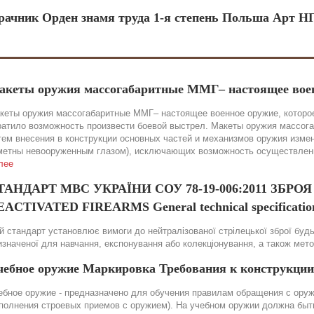
рачник Орден знамя труда 1-я степень Польша Арт Н
акеты оружия массогабаритные ММГ– настоящее вое
кеты оружия массогабаритные ММГ– настоящее военное оружие, которое
ратило возможность произвести боевой выстрел. Макеты оружия массог
тем внесения в конструкции основных частей и механизмов оружия изме
метны невооруженным глазом), исключающих возможность осуществления
лее
ТАНДАРТ МВС УКРАЇНИ СОУ 78-19-006:2011 ЗБР
ACTIVATED FIREARMS General technical specification
й стандарт установлює вимоги до нейтралізованої стрілецької зброї будь-
изначеної для навчання, експонування або колекціонування, а також мет
чебное оружие Маркировка Требования к конструкции
ебное оружие - предназначено для обучения правилам обращения с оружи
полнения строевых приемов с оружием). На учебном оружии должна быть 