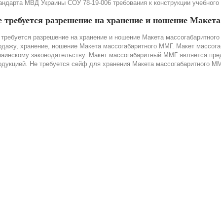
андарта МВД Украины СОУ 78-19-006 требования к конструкции учебного
е требуется разрешение на хранение и ношение Макет
 требуется разрешение на хранение и ношение Макета массогабаритного 
одажу, хранение, ношение Макета массогабаритного ММГ. Макет массог
раинскому законодательству. Макет массогабаритный ММГ является пре
одукцией. Не требуется сейф для хранения Макета массогабаритного М