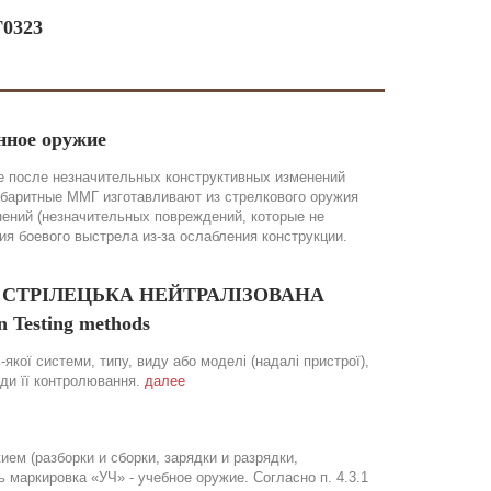
Г0323
нное оружие
 после незначительных конструктивных изменений
абаритные ММГ изготавливают из стрелкового оружия
нений (незначительных повреждений, которые не
 боевого выстрела из-за ослабления конструкции.
ОЯ СТРІЛЕЦЬКА НЕЙТРАЛІЗОВАНА
 Testing methods
якої системи, типу, виду або моделі (надалі пристрої),
оди її контролювання.
далее
ем (разборки и сборки, зарядки и разрядки,
маркировка «УЧ» - учебное оружие. Согласно п. 4.3.1