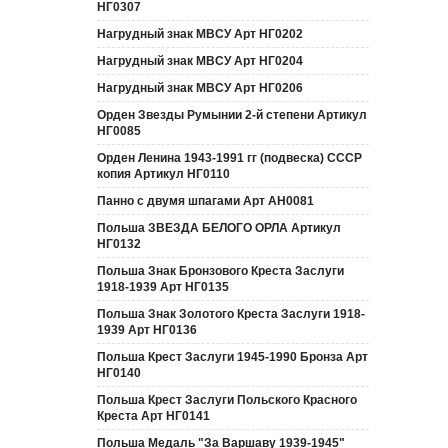
НГ0307
Нагрудный знак МВСУ Арт НГ0202
Нагрудный знак МВСУ Арт НГ0204
Нагрудный знак МВСУ Арт НГ0206
Орден Звезды Румынии 2-й степени Артикул
НГ0085
Орден Ленина 1943-1991 гг (подвеска) СССР
копия Артикул НГ0110
Панно с двумя шпагами Арт АН0081
Польша ЗВЕЗДА БЕЛОГО ОРЛА Артикул
НГ0132
Польша Знак Бронзового Креста Заслуги
1918-1939 Арт НГ0135
Польша Знак Золотого Креста Заслуги 1918-
1939 Арт НГ0136
Польша Крест Заслуги 1945-1990 Бронза Арт
НГ0140
Польша Крест Заслуги Польского Красного
Креста Арт НГ0141
Польша Медаль "За Варшаву 1939-1945"