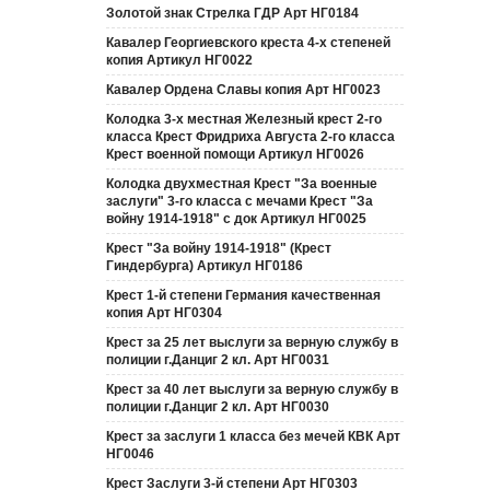
Золотой знак Стрелка ГДР Арт НГ0184
Кавалер Георгиевского креста 4-х степеней
копия Артикул НГ0022
Кавалер Ордена Славы копия Арт НГ0023
Колодка 3-х местная Железный крест 2-го
класса Крест Фридриха Августа 2-го класса
Крест военной помощи Артикул НГ0026
Колодка двухместная Крест "За военные
заслуги" 3-го класса с мечами Крест "За
войну 1914-1918" с док Артикул НГ0025
Крест "За войну 1914-1918" (Крест
Гиндербурга) Артикул НГ0186
Крест 1-й степени Германия качественная
копия Арт НГ0304
Крест за 25 лет выслуги за верную службу в
полиции г.Данциг 2 кл. Арт НГ0031
Крест за 40 лет выслуги за верную службу в
полиции г.Данциг 2 кл. Арт НГ0030
Крест за заслуги 1 класса без мечей КВК Арт
НГ0046
Крест Заслуги 3-й степени Арт НГ0303