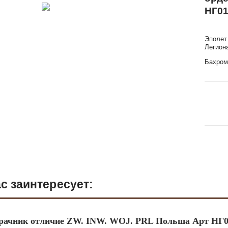
НГ01
Эполет
Легион
Бахром
с заинтересует:
рачник отличие ZW. INW. WOJ. PRL Польша Арт НГ0