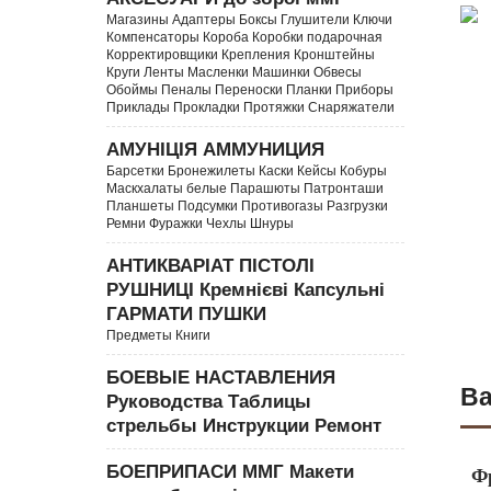
Магазины Адаптеры Боксы Глушители Ключи
Компенсаторы Короба Коробки подарочная
Корректировщики Крепления Кронштейны
Круги Ленты Масленки Машинки Обвесы
Обоймы Пеналы Переноски Планки Приборы
Приклады Прокладки Протяжки Снаряжатели
АМУНІЦІЯ АММУНИЦИЯ
Барсетки Бронежилеты Каски Кейсы Кобуры
Маскхалаты белые Парашюты Патронташи
Планшеты Подсумки Противогазы Разгрузки
Ремни Фуражки Чехлы Шнуры
АНТИКВАРІАТ ПІСТОЛІ
РУШНИЦІ Кремнієві Капсульні
ГАРМАТИ ПУШКИ
Предметы Книги
БОЕВЫЕ НАСТАВЛЕНИЯ
Ва
Руководства Таблицы
стрельбы Инструкции Ремонт
БОЕПРИПАСИ ММГ Макети
Ф