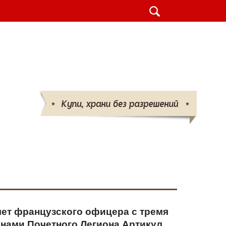
шт.
ВАШ ЗАКАЗ
-25 
(095)
132-50-50 
(096)
719-86-86
info@parabellum.com.ua
ет французского офицера с тремя
нами Почетного Легиона Артикул