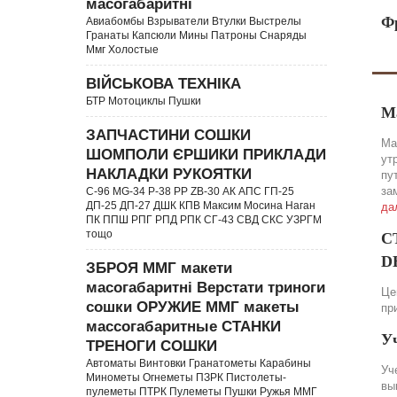
масогабаритні
Ф
Авиабомбы Взрыватели Втулки Выстрелы
Гранаты Капсюли Мины Патроны Снаряды
Ммг Холостые
ВІЙСЬКОВА ТЕХНІКА
БТР Мотоциклы Пушки
М
ЗАПЧАСТИНИ СОШКИ
Ма
ШОМПОЛИ ЄРШИКИ ПРИКЛАДИ
ут
НАКЛАДКИ РУКОЯТКИ
пу
за
C-96 MG-34 P-38 PP ZB-30 АК АПС ГП-25
ДП-25 ДП-27 ДШК КПВ Максим Мосина Наган
да
ПК ППШ РПГ РПД РПК СГ-43 СВД CКС УЗРГМ
тощо
С
DE
ЗБРОЯ ММГ макети
масогабаритні Верстати триноги
Це
сошки ОРУЖИЕ ММГ макеты
пр
массогабаритные СТАНКИ
У
ТРЕНОГИ СОШКИ
Автоматы Винтовки Гранатометы Карабины
Уч
Минометы Огнеметы ПЗРК Пистолеты-
вы
пулеметы ПТРК Пулеметы Пушки Ружья ММГ