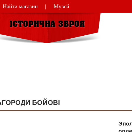
Найти магазин
Музей
(044)
270-48
АГОРОДИ БОЙОВІ
Эпол
орде