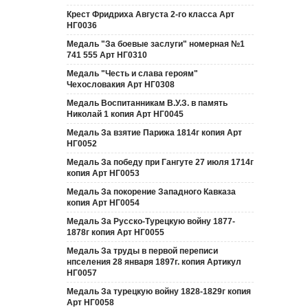
Крест Фридриха Августа 2-го класса Арт
НГ0036
Медаль "За боевые заслуги" номерная №1
741 555 Арт НГ0310
Медаль "Честь и слава героям"
Чехословакия Арт НГ0308
Медаль Воспитанникам В.У.З. в память
Николай 1 копия Арт НГ0045
Медаль За взятие Парижа 1814г копия Арт
НГ0052
Медаль За победу при Гангуте 27 июля 1714г
копия Арт НГ0053
Медаль За покорение Западного Кавказа
копия Арт НГ0054
Медаль За Русско-Турецкую войну 1877-
1878г копия Арт НГ0055
Медаль За труды в первой переписи
нпселения 28 января 1897г. копия Артикул
НГ0057
Медаль За турецкую войну 1828-1829г копия
Арт НГ0058