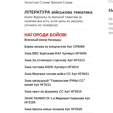
Ст
Холостые Станки Треноги Сошки
Н
ЛІТЕРАТУРА військова тематика
Книги Журналы по военной тематике (в
Не
наличии все есть, если цены не указаны -
пр
уточнить по телефону)
ук
пр
НАГОРОДИ БОЙОВІ
Военный юмор Награды
Бирка мешка из концлагеня Арт СР0089
Знак ВВС Британии RAF Артикул НГ0009
Знак За отличную стрельбу Арт НГ0313
Знак летчика NSFK Артикул НГ0014
Знак Мертвая голова войск СС Арт НГ0021
Знак нвгрудный "Германские РУНЫ СС"
копия Арт НГ0211
Знак орел на фуражку СС Арт НГ0015
ЗНАК ТАНКИСТА 1-я Мировая Германия Арт
НГ0185
Знак Школа юных козаков Арт НГ0020