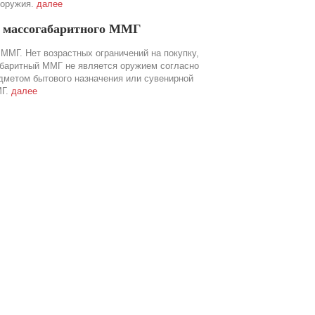
 оружия.
далее
а массогабаритного ММГ
ММГ. Нет возрастных ограничений на покупку,
абаритный ММГ не является оружием согласно
дметом бытового назначения или сувенирной
МГ.
далее