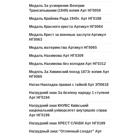
Медаль За усмирение Венгрии
Трансильвании (1949) копия Арт НГ0059
Медаль Крайова Рада 1945г. Арт НГ0188
Медаль Красного креста Артикул НГ0064
Медаль Крест за военные заслуги Артикул
НГ0063
Медаль материнства Артикул НГ0065
Медаль Нахимова Арт НГ0309
Медаль Нахимова без колодки Арт НГ0312
Медпль За Хивинский поход 1873г копия Арт
НГ0060
Наган Накладка правая с гайкой Арт ЗП0618
Нагрудний знак За безпеку народу 1 ступеня
Арт НГ0194
Нагрудний знак КНУВС Київський
національний університет внутрішніх справ
Арт НГ0199
Нагрудний знак ХРЕСТ СЛАВИ Арт НГ0189
Нагрудный знак "Отличный солдат" Арт