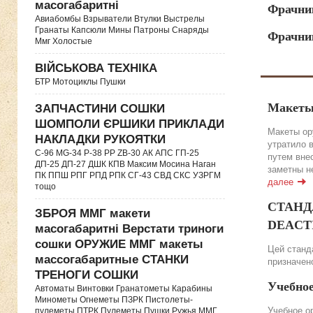
масогабаритні
Фрачни
Авиабомбы Взрыватели Втулки Выстрелы
Гранаты Капсюли Мины Патроны Снаряды
Фрачник
Ммг Холостые
ВІЙСЬКОВА ТЕХНІКА
БТР Мотоциклы Пушки
Макеты
ЗАПЧАСТИНИ СОШКИ
ШОМПОЛИ ЄРШИКИ ПРИКЛАДИ
Макеты ор
НАКЛАДКИ РУКОЯТКИ
утратило 
C-96 MG-34 P-38 PP ZB-30 АК АПС ГП-25
путем вне
ДП-25 ДП-27 ДШК КПВ Максим Мосина Наган
заметны н
ПК ППШ РПГ РПД РПК СГ-43 СВД CКС УЗРГМ
далее
тощо
СТАНДА
ЗБРОЯ ММГ макети
DEACTIV
масогабаритні Верстати триноги
сошки ОРУЖИЕ ММГ макеты
Цей станда
массогабаритные СТАНКИ
призначено
ТРЕНОГИ СОШКИ
Учебно
Автоматы Винтовки Гранатометы Карабины
Минометы Огнеметы ПЗРК Пистолеты-
Учебное о
пулеметы ПТРК Пулеметы Пушки Ружья ММГ