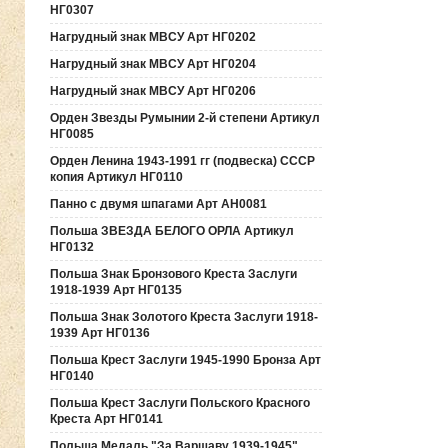
НГ0307
Нагрудный знак МВСУ Арт НГ0202
Нагрудный знак МВСУ Арт НГ0204
Нагрудный знак МВСУ Арт НГ0206
Орден Звезды Румынии 2-й степени Артикул
НГ0085
Орден Ленина 1943-1991 гг (подвеска) СССР
копия Артикул НГ0110
Панно с двумя шпагами Арт АН0081
Польша ЗВЕЗДА БЕЛОГО ОРЛА Артикул
НГ0132
Польша Знак Бронзового Креста Заслуги
1918-1939 Арт НГ0135
Польша Знак Золотого Креста Заслуги 1918-
1939 Арт НГ0136
Польша Крест Заслуги 1945-1990 Бронза Арт
НГ0140
Польша Крест Заслуги Польского Красного
Креста Арт НГ0141
Польша Медаль "За Варшаву 1939-1945"