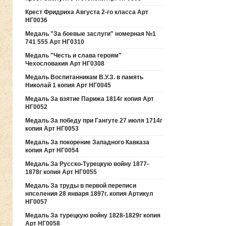
Крест Фридриха Августа 2-го класса Арт
НГ0036
Медаль "За боевые заслуги" номерная №1
741 555 Арт НГ0310
Медаль "Честь и слава героям"
Чехословакия Арт НГ0308
Медаль Воспитанникам В.У.З. в память
Николай 1 копия Арт НГ0045
Медаль За взятие Парижа 1814г копия Арт
НГ0052
Медаль За победу при Гангуте 27 июля 1714г
копия Арт НГ0053
Медаль За покорение Западного Кавказа
копия Арт НГ0054
Медаль За Русско-Турецкую войну 1877-
1878г копия Арт НГ0055
Медаль За труды в первой переписи
нпселения 28 января 1897г. копия Артикул
НГ0057
Медаль За турецкую войну 1828-1829г копия
Арт НГ0058