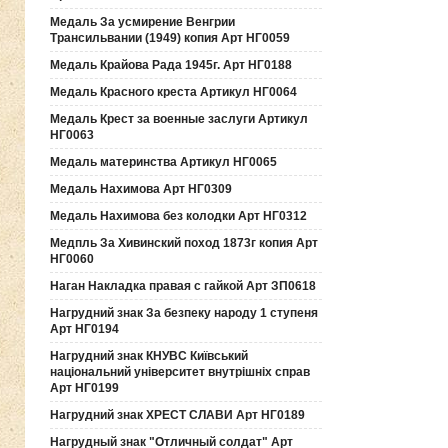
Медаль За усмирение Венгрии
Трансильвании (1949) копия Арт НГ0059
Медаль Крайова Рада 1945г. Арт НГ0188
Медаль Красного креста Артикул НГ0064
Медаль Крест за военные заслуги Артикул
НГ0063
Медаль материнства Артикул НГ0065
Медаль Нахимова Арт НГ0309
Медаль Нахимова без колодки Арт НГ0312
Медпль За Хивинский поход 1873г копия Арт
НГ0060
Наган Накладка правая с гайкой Арт ЗП0618
Нагрудний знак За безпеку народу 1 ступеня
Арт НГ0194
Нагрудний знак КНУВС Київський
національний університет внутрішніх справ
Арт НГ0199
Нагрудний знак ХРЕСТ СЛАВИ Арт НГ0189
Нагрудный знак "Отличный солдат" Арт