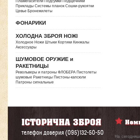
Пламегасители Подсумки Подщечники
Приклады Системы планок Сошки-рукоятки
Цевье Бронежилеты
ФОНАРИКИ
ХОЛОДНА ЗБРОЯ НОЖІ
Холодное Ножи Штыки Кортики Кинжалы
Аксессуары
ШУМОВОЕ ОРУЖИЕ и
РАКЕТНИЦЫ
Револьверы и патроны ФЛОБЕРА Пистолеты
шумовые Ракетницы Пистоны-капсюли
Патроны сигнальные
телефон доверия (095)132-50-50
На сегодняш