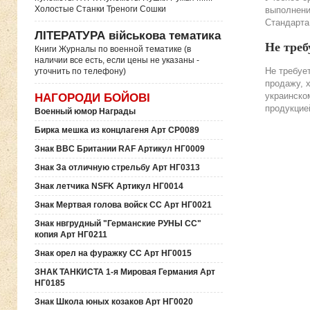
Холостые Станки Треноги Сошки
выполнени
Стандарта
ЛІТЕРАТУРА військова тематика
Не треб
Книги Журналы по военной тематике (в
наличии все есть, если цены не указаны -
Не требуе
уточнить по телефону)
продажу, 
украинско
НАГОРОДИ БОЙОВІ
продукцие
Военный юмор Награды
Бирка мешка из концлагеня Арт СР0089
Знак ВВС Британии RAF Артикул НГ0009
Знак За отличную стрельбу Арт НГ0313
Знак летчика NSFK Артикул НГ0014
Знак Мертвая голова войск СС Арт НГ0021
Знак нвгрудный "Германские РУНЫ СС"
копия Арт НГ0211
Знак орел на фуражку СС Арт НГ0015
ЗНАК ТАНКИСТА 1-я Мировая Германия Арт
НГ0185
Знак Школа юных козаков Арт НГ0020