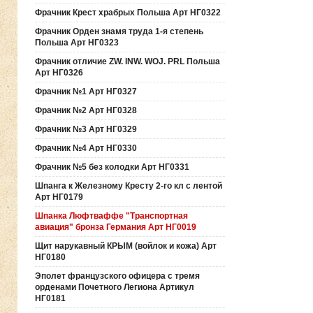
Фрачник Крест храбрых Польша Арт НГ0322
Фрачник Орден знамя труда 1-я степень
Польша Арт НГ0323
Фрачник отличие ZW. INW. WOJ. PRL Польша
Арт НГ0326
Фрачник №1 Арт НГ0327
Фрачник №2 Арт НГ0328
Фрачник №3 Арт НГ0329
Фрачник №4 Арт НГ0330
Фрачник №5 без колодки Арт НГ0331
Шпанга к Железному Кресту 2-го кл с лентой
Арт НГ0179
Шпанка Люфтваффе "Транспортная
авиация" бронза Германия Арт НГ0019
Щит нарукавный КРЫМ (войлок и кожа) Арт
НГ0180
Эполет французского офицера с тремя
орденами Почетного Легиона Артикул
НГ0181