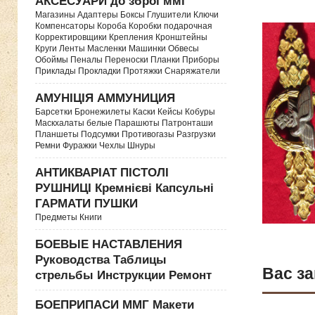
АКСЕСУАРИ до зброї ммг
Магазины Адаптеры Боксы Глушители Ключи
Компенсаторы Короба Коробки подарочная
Корректировщики Крепления Кронштейны
Круги Ленты Масленки Машинки Обвесы
Обоймы Пеналы Переноски Планки Приборы
Приклады Прокладки Протяжки Снаряжатели
АМУНІЦІЯ АММУНИЦИЯ
Барсетки Бронежилеты Каски Кейсы Кобуры
Маскхалаты белые Парашюты Патронташи
Планшеты Подсумки Противогазы Разгрузки
Ремни Фуражки Чехлы Шнуры
АНТИКВАРІАТ ПІСТОЛІ
РУШНИЦІ Кремнієві Капсульні
ГАРМАТИ ПУШКИ
Предметы Книги
БОЕВЫЕ НАСТАВЛЕНИЯ
Руководства Таблицы
Вас за
стрельбы Инструкции Ремонт
БОЕПРИПАСИ ММГ Макети