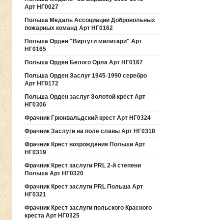
Арт НГ0027
Польша Медаль Ассоциации Добровольных
пожарных команд Арт НГ0162
Польша Орден "Виртути милитари" Арт
НГ0165
Польша Орден Белого Орла Арт НГ0167
Польша Орден Заслуг 1945-1990 серебро
Арт НГ0172
Польша Орден заслуг Золотой крест Арт
НГ0306
Фрачник Грюнвальдский крест Арт НГ0324
Фрачник Заслуги на поле славы Арт НГ0318
Фрачник Крест возрождения Польши Арт
НГ0319
Фрачник Крест заслуги PRL 2-й степени
Польша Арт НГ0320
Фрачник Крест заслуги PRL Польша Арт
НГ0321
Фрачник Крест заслуги польского Красного
креста Арт НГ0325