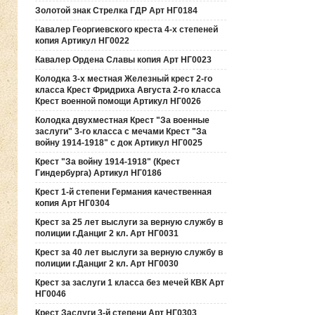
Золотой знак Стрелка ГДР Арт НГ0184
Кавалер Георгиевского креста 4-х степеней
копия Артикул НГ0022
Кавалер Ордена Славы копия Арт НГ0023
Колодка 3-х местная Железный крест 2-го
класса Крест Фридриха Августа 2-го класса
Крест военной помощи Артикул НГ0026
Колодка двухместная Крест "За военные
заслуги" 3-го класса с мечами Крест "За
войну 1914-1918" с док Артикул НГ0025
Крест "За войну 1914-1918" (Крест
Гиндербурга) Артикул НГ0186
Крест 1-й степени Германия качественная
копия Арт НГ0304
Крест за 25 лет выслуги за верную службу в
полиции г.Данциг 2 кл. Арт НГ0031
Крест за 40 лет выслуги за верную службу в
полиции г.Данциг 2 кл. Арт НГ0030
Крест за заслуги 1 класса без мечей КВК Арт
НГ0046
Крест Заслуги 3-й степени Арт НГ0303