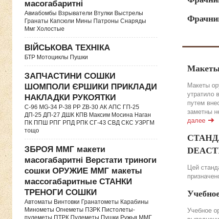
масогабаритні
Авиабомбы Взрыватели Втулки Выстрелы
Фрачник
Гранаты Капсюли Мины Патроны Снаряды
Ммг Холостые
ВІЙСЬКОВА ТЕХНІКА
БТР Мотоциклы Пушки
Макеты
ЗАПЧАСТИНИ СОШКИ
Макеты ор
ШОМПОЛИ ЄРШИКИ ПРИКЛАДИ
утратило 
НАКЛАДКИ РУКОЯТКИ
путем вне
C-96 MG-34 P-38 PP ZB-30 АК АПС ГП-25
заметны н
ДП-25 ДП-27 ДШК КПВ Максим Мосина Наган
далее
ПК ППШ РПГ РПД РПК СГ-43 СВД CКС УЗРГМ
тощо
СТАНДА
ЗБРОЯ ММГ макети
DEACTIV
масогабаритні Верстати триноги
Цей станда
сошки ОРУЖИЕ ММГ макеты
призначено
массогабаритные СТАНКИ
ТРЕНОГИ СОШКИ
Учебно
Автоматы Винтовки Гранатометы Карабины
Минометы Огнеметы ПЗРК Пистолеты-
Учебное о
пулеметы ПТРК Пулеметы Пушки Ружья ММГ