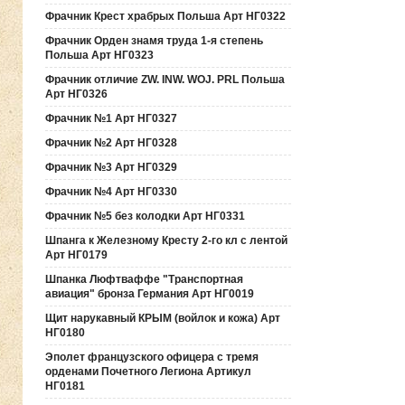
Фрачник Крест храбрых Польша Арт НГ0322
Фрачник Орден знамя труда 1-я степень
Польша Арт НГ0323
Фрачник отличие ZW. INW. WOJ. PRL Польша
Арт НГ0326
Фрачник №1 Арт НГ0327
Фрачник №2 Арт НГ0328
Фрачник №3 Арт НГ0329
Фрачник №4 Арт НГ0330
Фрачник №5 без колодки Арт НГ0331
Шпанга к Железному Кресту 2-го кл с лентой
Арт НГ0179
Шпанка Люфтваффе "Транспортная
авиация" бронза Германия Арт НГ0019
Щит нарукавный КРЫМ (войлок и кожа) Арт
НГ0180
Эполет французского офицера с тремя
орденами Почетного Легиона Артикул
НГ0181