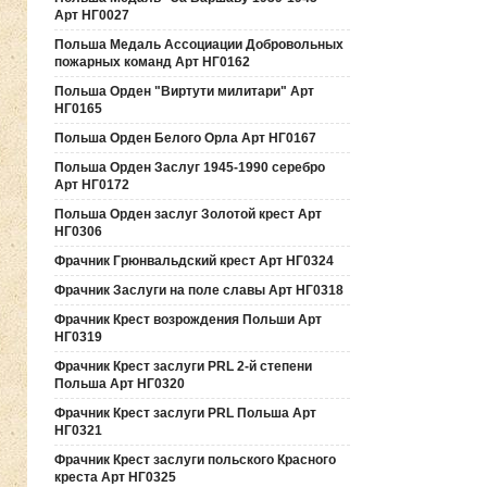
Арт НГ0027
Польша Медаль Ассоциации Добровольных
пожарных команд Арт НГ0162
Польша Орден "Виртути милитари" Арт
НГ0165
Польша Орден Белого Орла Арт НГ0167
Польша Орден Заслуг 1945-1990 серебро
Арт НГ0172
Польша Орден заслуг Золотой крест Арт
НГ0306
Фрачник Грюнвальдский крест Арт НГ0324
Фрачник Заслуги на поле славы Арт НГ0318
Фрачник Крест возрождения Польши Арт
НГ0319
Фрачник Крест заслуги PRL 2-й степени
Польша Арт НГ0320
Фрачник Крест заслуги PRL Польша Арт
НГ0321
Фрачник Крест заслуги польского Красного
креста Арт НГ0325