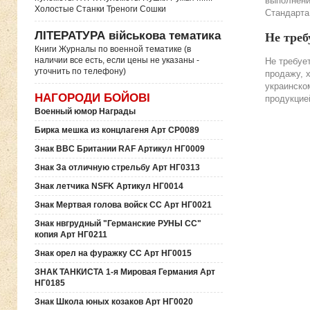
выполнени
Холостые Станки Треноги Сошки
Стандарта
ЛІТЕРАТУРА військова тематика
Не треб
Книги Журналы по военной тематике (в
наличии все есть, если цены не указаны -
Не требуе
уточнить по телефону)
продажу, 
украинско
НАГОРОДИ БОЙОВІ
продукцие
Военный юмор Награды
Бирка мешка из концлагеня Арт СР0089
Знак ВВС Британии RAF Артикул НГ0009
Знак За отличную стрельбу Арт НГ0313
Знак летчика NSFK Артикул НГ0014
Знак Мертвая голова войск СС Арт НГ0021
Знак нвгрудный "Германские РУНЫ СС"
копия Арт НГ0211
Знак орел на фуражку СС Арт НГ0015
ЗНАК ТАНКИСТА 1-я Мировая Германия Арт
НГ0185
Знак Школа юных козаков Арт НГ0020