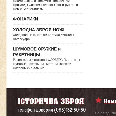
Пламегасители Подсумки Подщечники
Приклады Системы планок Сошки-рукоятки
Цевье Бронежилеты
ФОНАРИКИ
ХОЛОДНА ЗБРОЯ НОЖІ
Холодное Ножи Штыки Кортики Кинжалы
Аксессуары
ШУМОВОЕ ОРУЖИЕ и
РАКЕТНИЦЫ
Револьверы и патроны ФЛОБЕРА Пистолеты
шумовые Ракетницы Пистоны-капсюли
Патроны сигнальные
телефон доверия (095)132-50-50
На сегодняш