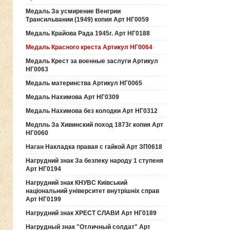
Медаль За усмирение Венгрии
Трансильвании (1949) копия Арт НГ0059
Медаль Крайова Рада 1945г. Арт НГ0188
Медаль Красного креста Артикул НГ0064
Медаль Крест за военные заслуги Артикул
НГ0063
Медаль материнства Артикул НГ0065
Медаль Нахимова Арт НГ0309
Медаль Нахимова без колодки Арт НГ0312
Медпль За Хивинский поход 1873г копия Арт
НГ0060
Наган Накладка правая с гайкой Арт ЗП0618
Нагрудний знак За безпеку народу 1 ступеня
Арт НГ0194
Нагрудний знак КНУВС Київський
національний університет внутрішніх справ
Арт НГ0199
Нагрудний знак ХРЕСТ СЛАВИ Арт НГ0189
Нагрудный знак "Отличный солдат" Арт