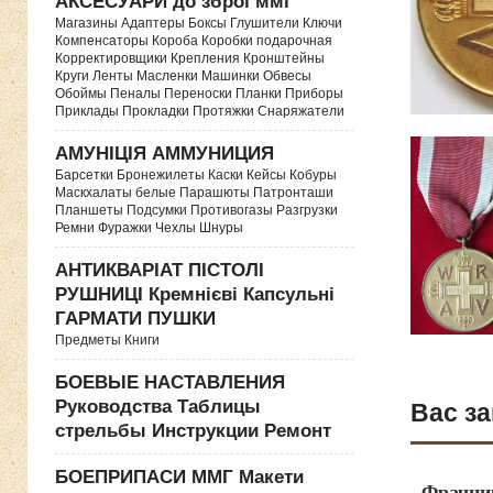
АКСЕСУАРИ до зброї ммг
Магазины Адаптеры Боксы Глушители Ключи
Компенсаторы Короба Коробки подарочная
Корректировщики Крепления Кронштейны
Круги Ленты Масленки Машинки Обвесы
Обоймы Пеналы Переноски Планки Приборы
Приклады Прокладки Протяжки Снаряжатели
АМУНІЦІЯ АММУНИЦИЯ
Барсетки Бронежилеты Каски Кейсы Кобуры
Маскхалаты белые Парашюты Патронташи
Планшеты Подсумки Противогазы Разгрузки
Ремни Фуражки Чехлы Шнуры
АНТИКВАРІАТ ПІСТОЛІ
РУШНИЦІ Кремнієві Капсульні
ГАРМАТИ ПУШКИ
Предметы Книги
БОЕВЫЕ НАСТАВЛЕНИЯ
Руководства Таблицы
Вас за
стрельбы Инструкции Ремонт
БОЕПРИПАСИ ММГ Макети
Фрачни