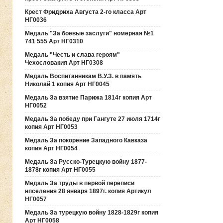
Крест Фридриха Августа 2-го класса Арт
НГ0036
Медаль "За боевые заслуги" номерная №1
741 555 Арт НГ0310
Медаль "Честь и слава героям"
Чехословакия Арт НГ0308
Медаль Воспитанникам В.У.З. в память
Николай 1 копия Арт НГ0045
Медаль За взятие Парижа 1814г копия Арт
НГ0052
Медаль За победу при Гангуте 27 июля 1714г
копия Арт НГ0053
Медаль За покорение Западного Кавказа
копия Арт НГ0054
Медаль За Русско-Турецкую войну 1877-
1878г копия Арт НГ0055
Медаль За труды в первой переписи
нпселения 28 января 1897г. копия Артикул
НГ0057
Медаль За турецкую войну 1828-1829г копия
Арт НГ0058