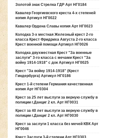
Золотой знак Стрелка ГДР Арт НГ0184
Кавалер Георгиевского креста 4-х степеней
копия Артикул НГ0022
Кавалер Ордена Славы копия Арт НГ0023
Колодка 3-х местная Железный крест 2-го
класса Крест Фридриха Августа 2-го класса
Крест военной помощи Артикул НГ0026
Колодка двухместная Крест "За военные
заслуги" 3-го класса с мечами Крест "За
войну 1914-1918" с док Артикул НГ0025
Крест "За войну 1914-1918" (Крест
Гиндербурга) Артикул НГ0186
Крест 1-й степени Германия качественная
копия Арт НГ0304
Крест за 25 лет выслуги за верную службу в
полиции г.Данциг 2 кл. Арт НГ0031
Крест за 40 лет выслуги за верную службу в
полиции г.Данциг 2 кл. Арт НГ0030
Крест за заслуги 1 класса без мечей КВК Арт
НГ0046
Крест Заслуги 3-й степени Арт НГ0303