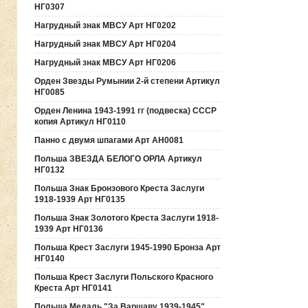
НГ0307
Нагрудный знак МВСУ Арт НГ0202
Нагрудный знак МВСУ Арт НГ0204
Нагрудный знак МВСУ Арт НГ0206
Орден Звезды Румынии 2-й степени Артикул
НГ0085
Орден Ленина 1943-1991 гг (подвеска) СССР
копия Артикул НГ0110
Панно с двумя шпагами Арт АН0081
Польша ЗВЕЗДА БЕЛОГО ОРЛА Артикул
НГ0132
Польша Знак Бронзового Креста Заслуги
1918-1939 Арт НГ0135
Польша Знак Золотого Креста Заслуги 1918-
1939 Арт НГ0136
Польша Крест Заслуги 1945-1990 Бронза Арт
НГ0140
Польша Крест Заслуги Польского Красного
Креста Арт НГ0141
Польша Медаль "За Варшаву 1939-1945"