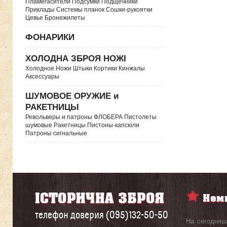
Пламегасители Подсумки Подщечники
Приклады Системы планок Сошки-рукоятки
Цевье Бронежилеты
ФОНАРИКИ
ХОЛОДНА ЗБРОЯ НОЖІ
Холодное Ножи Штыки Кортики Кинжалы
Аксессуары
ШУМОВОЕ ОРУЖИЕ и
РАКЕТНИЦЫ
Револьверы и патроны ФЛОБЕРА Пистолеты
шумовые Ракетницы Пистоны-капсюли
Патроны сигнальные
телефон доверия (095)132-50-50
На сегодняш