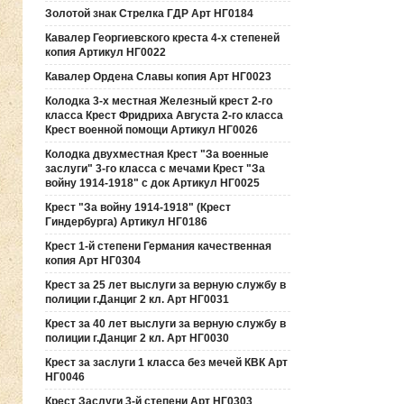
Золотой знак Стрелка ГДР Арт НГ0184
Кавалер Георгиевского креста 4-х степеней
копия Артикул НГ0022
Кавалер Ордена Славы копия Арт НГ0023
Колодка 3-х местная Железный крест 2-го
класса Крест Фридриха Августа 2-го класса
Крест военной помощи Артикул НГ0026
Колодка двухместная Крест "За военные
заслуги" 3-го класса с мечами Крест "За
войну 1914-1918" с док Артикул НГ0025
Крест "За войну 1914-1918" (Крест
Гиндербурга) Артикул НГ0186
Крест 1-й степени Германия качественная
копия Арт НГ0304
Крест за 25 лет выслуги за верную службу в
полиции г.Данциг 2 кл. Арт НГ0031
Крест за 40 лет выслуги за верную службу в
полиции г.Данциг 2 кл. Арт НГ0030
Крест за заслуги 1 класса без мечей КВК Арт
НГ0046
Крест Заслуги 3-й степени Арт НГ0303