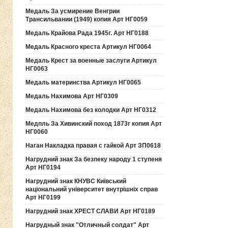
Медаль За усмирение Венгрии
Трансильвании (1949) копия Арт НГ0059
Медаль Крайова Рада 1945г. Арт НГ0188
Медаль Красного креста Артикул НГ0064
Медаль Крест за военные заслуги Артикул
НГ0063
Медаль материнства Артикул НГ0065
Медаль Нахимова Арт НГ0309
Медаль Нахимова без колодки Арт НГ0312
Медпль За Хивинский поход 1873г копия Арт
НГ0060
Наган Накладка правая с гайкой Арт ЗП0618
Нагрудний знак За безпеку народу 1 ступеня
Арт НГ0194
Нагрудний знак КНУВС Київський
національний університет внутрішніх справ
Арт НГ0199
Нагрудний знак ХРЕСТ СЛАВИ Арт НГ0189
Нагрудный знак "Отличный солдат" Арт