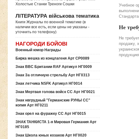
Холостые Станки Треноги Сошки
Учебное о
выполнени
ЛІТЕРАТУРА військова тематика
Стандарта
Книги Журналы по военной тематике (в
Не треб
наличии все есть, если цены не указаны -
уточнить по телефону)
Не требуе
НАГОРОДИ БОЙОВІ
продажу, 
украинско
Военный юмор Награды
продукцие
Бирка мешка из концлагеня Арт СР0089
Знак ВВС Британии RAF Артикул НГ0009
Знак За отличную стрельбу Арт НГ0313
Знак летчика NSFK Артикул НГ0014
Знак Мертвая голова войск СС Арт НГ0021
Знак нвгрудный "Германские РУНЫ СС"
копия Арт НГ0211
Знак орел на фуражку СС Арт НГ0015
ЗНАК ТАНКИСТА 1-я Мировая Германия Арт
НГ0185
Знак Школа юных козаков Арт НГ0020