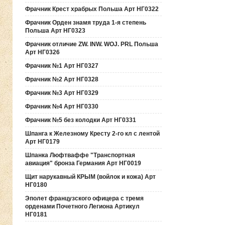
Фрачник Крест храбрых Польша Арт НГ0322
Фрачник Орден знамя труда 1-я степень
Польша Арт НГ0323
Фрачник отличие ZW. INW. WOJ. PRL Польша
Арт НГ0326
Фрачник №1 Арт НГ0327
Фрачник №2 Арт НГ0328
Фрачник №3 Арт НГ0329
Фрачник №4 Арт НГ0330
Фрачник №5 без колодки Арт НГ0331
Шпанга к Железному Кресту 2-го кл с лентой
Арт НГ0179
Шпанка Люфтваффе "Транспортная
авиация" бронза Германия Арт НГ0019
Щит нарукавный КРЫМ (войлок и кожа) Арт
НГ0180
Эполет французского офицера с тремя
орденами Почетного Легиона Артикул
НГ0181