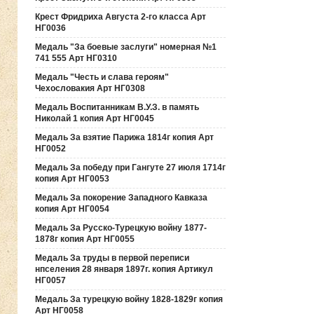
Крест Фридриха Августа 2-го класса Арт
НГ0036
Медаль "За боевые заслуги" номерная №1
741 555 Арт НГ0310
Медаль "Честь и слава героям"
Чехословакия Арт НГ0308
Медаль Воспитанникам В.У.З. в память
Николай 1 копия Арт НГ0045
Медаль За взятие Парижа 1814г копия Арт
НГ0052
Медаль За победу при Гангуте 27 июля 1714г
копия Арт НГ0053
Медаль За покорение Западного Кавказа
копия Арт НГ0054
Медаль За Русско-Турецкую войну 1877-
1878г копия Арт НГ0055
Медаль За труды в первой переписи
нпселения 28 января 1897г. копия Артикул
НГ0057
Медаль За турецкую войну 1828-1829г копия
Арт НГ0058