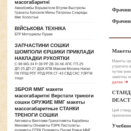
масогабаритні
Авиабомбы Взрыватели Втулки Выстрелы
Фрачни
Гранаты Капсюли Мины Патроны Снаряды
Ммг Холостые
Фрачник
ВІЙСЬКОВА ТЕХНІКА
БТР Мотоциклы Пушки
ЗАПЧАСТИНИ СОШКИ
Макеты
ШОМПОЛИ ЄРШИКИ ПРИКЛАДИ
НАКЛАДКИ РУКОЯТКИ
Макеты ор
C-96 MG-34 P-38 PP ZB-30 АК АПС ГП-25
утратило 
ДП-25 ДП-27 ДШК КПВ Максим Мосина Наган
путем вне
ПК ППШ РПГ РПД РПК СГ-43 СВД CКС УЗРГМ
заметны н
тощо
далее
ЗБРОЯ ММГ макети
СТАНДА
масогабаритні Верстати триноги
DEACTIV
сошки ОРУЖИЕ ММГ макеты
массогабаритные СТАНКИ
Цей станда
ТРЕНОГИ СОШКИ
призначено
Автоматы Винтовки Гранатометы Карабины
Учебно
Минометы Огнеметы ПЗРК Пистолеты-
пулеметы ПТРК Пулеметы Пушки Ружья ММГ