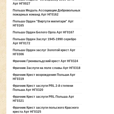
Арт НГ0027
Польша Медаль Ассоциации Добровольных
пожарных команд Арт НГ0162
Польша Орден "Виртути милитари" Арт
НГ0165
Польша Орден Белого Орла Арт НГ0167
Польша Орден Заслуг 1945-1990 серебро
Арт НГ0172
Польша Орден заслуг Золотой крест Арт
НГ0306
Фрачник Грюнвальдский крест Арт НГ0324
Фрачник Заслуги на поле славы Арт НГ0318
Фрачник Крест возрождения Польши Арт
НГ0319
Фрачник Крест заслуги PRL 2-й степени
Польша Арт НГ0320
Фрачник Крест заслуги PRL Польша Арт
НГ0321
Фрачник Крест заслуги польского Красного
креста Арт НГ0325