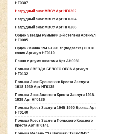
НГ0307
Нагрудный знак МВСУ Арт НГ0202
Нагрудный знак МВСУ Арт НГ0204
Нагрудный знак МВСУ Арт НГ0206
Орден Звезды Румынии 2-й степени Артикул
НГ0085
Орден Ленина 1943-1991 гг (подвеска) СССР
копия Артикул НГ0110
Панно с двумя шпагами Арт АН0081
Польша ЗВЕЗДА БЕЛОГО ОРЛА Артикул
НГ0132
Польша Знак Бронзового Креста Заслуги
1918-1939 Арт НГ0135
Польша Знак Золотого Креста Заслуги 1918-
1939 Арт НГ0136
Польша Крест Заслуги 1945-1990 Бронза Арт
НГ0140
Польша Крест Заслуги Польского Красного
Креста Арт НГ0141
Польша Медаль "За Варшаву 1939-1945"