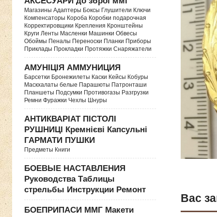
АКСЕСУАРИ до зброї ммг
Магазины Адаптеры Боксы Глушители Ключи
Компенсаторы Короба Коробки подарочная
Корректировщики Крепления Кронштейны
Круги Ленты Масленки Машинки Обвесы
Обоймы Пеналы Переноски Планки Приборы
Приклады Прокладки Протяжки Снаряжатели
АМУНІЦІЯ АММУНИЦИЯ
Барсетки Бронежилеты Каски Кейсы Кобуры
Маскхалаты белые Парашюты Патронташи
Планшеты Подсумки Противогазы Разгрузки
Ремни Фуражки Чехлы Шнуры
АНТИКВАРІАТ ПІСТОЛІ
РУШНИЦІ Кремнієві Капсульні
ГАРМАТИ ПУШКИ
Предметы Книги
БОЕВЫЕ НАСТАВЛЕНИЯ
Руководства Таблицы
стрельбы Инструкции Ремонт
Вас за
БОЕПРИПАСИ ММГ Макети