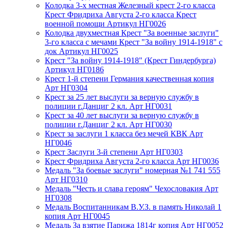
Колодка 3-х местная Железный крест 2-го класса
Крест Фридриха Августа 2-го класса Крест
военной помощи Артикул НГ0026
Колодка двухместная Крест "За военные заслуги"
3-го класса с мечами Крест "За войну 1914-1918" с
док Артикул НГ0025
Крест "За войну 1914-1918" (Крест Гиндербурга)
Артикул НГ0186
Крест 1-й степени Германия качественная копия
Арт НГ0304
Крест за 25 лет выслуги за верную службу в
полиции г.Данциг 2 кл. Арт НГ0031
Крест за 40 лет выслуги за верную службу в
полиции г.Данциг 2 кл. Арт НГ0030
Крест за заслуги 1 класса без мечей КВК Арт
НГ0046
Крест Заслуги 3-й степени Арт НГ0303
Крест Фридриха Августа 2-го класса Арт НГ0036
Медаль "За боевые заслуги" номерная №1 741 555
Арт НГ0310
Медаль "Честь и слава героям" Чехословакия Арт
НГ0308
Медаль Воспитанникам В.У.З. в память Николай 1
копия Арт НГ0045
Медаль За взятие Парижа 1814г копия Арт НГ0052