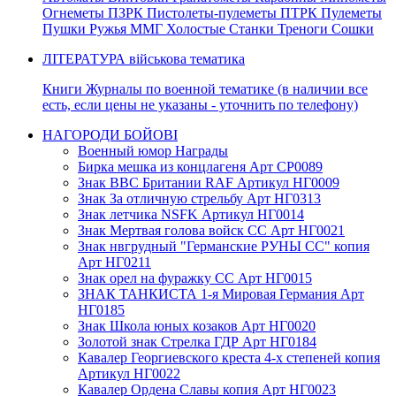
Огнеметы ПЗРК Пистолеты-пулеметы ПТРК Пулеметы
Пушки Ружья ММГ Холостые Станки Треноги Сошки
ЛІТЕРАТУРА військова тематика
Книги Журналы по военной тематике (в наличии все
есть, если цены не указаны - уточнить по телефону)
НАГОРОДИ БОЙОВІ
Военный юмор Награды
Бирка мешка из концлагеня Арт СР0089
Знак ВВС Британии RAF Артикул НГ0009
Знак За отличную стрельбу Арт НГ0313
Знак летчика NSFK Артикул НГ0014
Знак Мертвая голова войск СС Арт НГ0021
Знак нвгрудный "Германские РУНЫ СС" копия
Арт НГ0211
Знак орел на фуражку СС Арт НГ0015
ЗНАК ТАНКИСТА 1-я Мировая Германия Арт
НГ0185
Знак Школа юных козаков Арт НГ0020
Золотой знак Стрелка ГДР Арт НГ0184
Кавалер Георгиевского креста 4-х степеней копия
Артикул НГ0022
Кавалер Ордена Славы копия Арт НГ0023