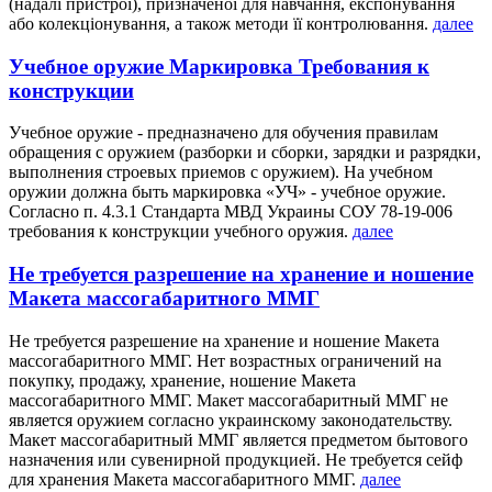
(надалі пристрої), призначеної для навчання, експонування
або колекціонування, а також методи її контролювання.
далее
Учебное оружие Маркировка Требования к
конструкции
Учебное оружие - предназначено для обучения правилам
обращения с оружием (разборки и сборки, зарядки и разрядки,
выполнения строевых приемов с оружием). На учебном
оружии должна быть маркировка «УЧ» - учебное оружие.
Согласно п. 4.3.1 Стандарта МВД Украины СОУ 78-19-006
требования к конструкции учебного оружия.
далее
Не требуется разрешение на хранение и ношение
Макета массогабаритного ММГ
Не требуется разрешение на хранение и ношение Макета
массогабаритного ММГ. Нет возрастных ограничений на
покупку, продажу, хранение, ношение Макета
массогабаритного ММГ. Макет массогабаритный ММГ не
является оружием согласно украинскому законодательству.
Макет массогабаритный ММГ является предметом бытового
назначения или сувенирной продукцией. Не требуется сейф
для хранения Макета массогабаритного ММГ.
далее