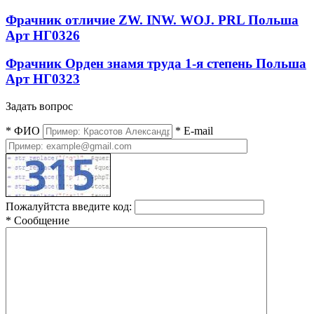
Фрачник отличие ZW. INW. WOJ. PRL Польша
Арт НГ0326
Фрачник Орден знамя труда 1-я степень Польша
Арт НГ0323
Задать вопрос
*
ФИО
*
E-mail
Пожалуйтста введите код:
*
Сообщение