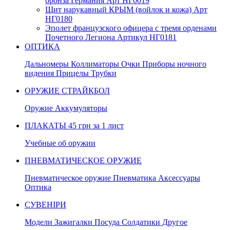
бронза Германия Арт НГ0019
Щит нарукавный КРЫМ (войлок и кожа) Арт
НГ0180
Эполет французского офицера с тремя орденами
Почетного Легиона Артикул НГ0181
ОПТИКА
Дальномеры Коллиматоры Очки Приборы ночного
видения Прицелы Трубки
ОРУЖИЕ СТРАЙКБОЛ
Оружие Аккумуляторы
ПЛАКАТЫ 45 грн за 1 лист
Учебные об оружии
ПНЕВМАТИЧЕСКОЕ ОРУЖИЕ
Пневматическое оружие Пневматика Аксессуары
Оптика
СУВЕНІРИ
Модели Зажигалки Посуда Солдатики Другое