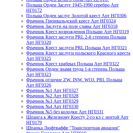
Польша Орден Заслуг 1945-1990 серебро Арт
НГ0172
Польша Орден заслуг Золотой крест Арт НГ0306
Фрачник Грюнвальдский крест Арт НГ0324
Фрачник Заслуги на поле славы Арт НГ0318
Фрачник Крест возрождения Польши Арт НГ0319
Фрачник Крест заслуги PRL 2-й степени Польша
Арт НГ0320
Фрачник Крест заслуги PRL Польша Арт НГ0321
Фрачник Крест заслуги польского Красного креста
Арт НГ0325
Фрачник Крест храбрых Польша Арт НГ0322
Фрачник Орден знамя труда 1-я степень Польша
Арт НГ0323
Фрачник отличие ZW. INW. WOJ. PRL Польша
Арт НГ0326
Фрачник №1 Арт НГ0327
Фрачник №2 Арт НГ0328
Фрачник №3 Арт НГ0329
Фрачник №4 Арт НГ0330
Фрачник №5 без колодки Арт НГ0331
Шпанга к Железному Кресту 2-го кл с лентой Арт
НГ0179
Шпанка Люфтваффе "Транспортная авиация"