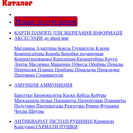
Новые поступления
КАРТИ ПАМ'ЯТІ ДЛЯ ЗБЕРІГАННЯ ІНФОРМАЦІЇ
АКСЕСУАРИ до зброї ммг
Магазины Адаптеры Боксы Глушители Ключи
Компенсаторы Короба Коробки подарочная
Корректировщики Крепления Кронштейны Круги
Ленты Масленки Машинки Обвесы Обоймы Пеналы
Переноски Планки Приборы Приклады Прокладки
Протяжки Снаряжатели
АМУНІЦІЯ АММУНИЦИЯ
Барсетки Бронежилеты Каски Кейсы Кобуры
Маскхалаты белые Парашюты Патронташи Планшеты
Подсумки Противогазы Разгрузки Ремни Фуражки
Чехлы Шнуры
АНТИКВАРІАТ ПІСТОЛІ РУШНИЦІ Кремнієві
Капсульні ГАРМАТИ ПУШКИ