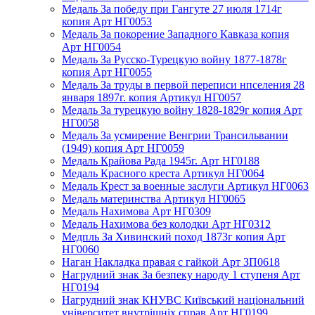
Медаль За победу при Гангуте 27 июля 1714г
копия Арт НГ0053
Медаль За покорение Западного Кавказа копия
Арт НГ0054
Медаль За Русско-Турецкую войну 1877-1878г
копия Арт НГ0055
Медаль За труды в первой переписи нпселения 28
января 1897г. копия Артикул НГ0057
Медаль За турецкую войну 1828-1829г копия Арт
НГ0058
Медаль За усмирение Венгрии Трансильвании
(1949) копия Арт НГ0059
Медаль Крайова Рада 1945г. Арт НГ0188
Медаль Красного креста Артикул НГ0064
Медаль Крест за военные заслуги Артикул НГ0063
Медаль материнства Артикул НГ0065
Медаль Нахимова Арт НГ0309
Медаль Нахимова без колодки Арт НГ0312
Медпль За Хивинский поход 1873г копия Арт
НГ0060
Наган Накладка правая с гайкой Арт ЗП0618
Нагрудний знак За безпеку народу 1 ступеня Арт
НГ0194
Нагрудний знак КНУВС Київський національний
університет внутрішніх справ Арт НГ0199