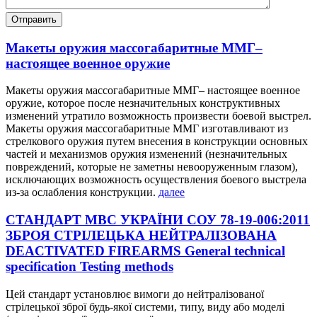
Макеты оружия массогабаритные ММГ–
настоящее военное оружие
Макеты оружия массогабаритные ММГ– настоящее военное
оружие, которое после незначительных конструктивных
изменений утратило возможность произвести боевой выстрел.
Макеты оружия массогабаритные ММГ изготавливают из
стрелкового оружия путем внесения в конструкции основных
частей и механизмов оружия изменений (незначительных
повреждений, которые не заметны невооруженным глазом),
исключающих возможность осуществления боевого выстрела
из-за ослабления конструкции.
далее
СТАНДАРТ МВС УКРАЇНИ СОУ 78-19-006:2011
ЗБРОЯ СТРІЛЕЦЬКА НЕЙТРАЛІЗОВАНА
DEACTIVATED FIREARMS General technical
specification Testing methods
Цей стандарт установлює вимоги до нейтралізованої
стрілецької зброї будь-якої системи, типу, виду або моделі