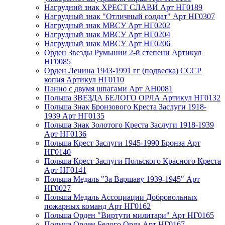
Нагрудний знак ХРЕСТ СЛАВИ Арт НГ0189
Нагрудный знак "Отличный солдат" Арт НГ0307
Нагрудный знак МВСУ Арт НГ0202
Нагрудный знак МВСУ Арт НГ0204
Нагрудный знак МВСУ Арт НГ0206
Орден Звезды Румынии 2-й степени Артикул
НГ0085
Орден Ленина 1943-1991 гг (подвеска) СССР
копия Артикул НГ0110
Панно с двумя шпагами Арт АН0081
Польша ЗВЕЗДА БЕЛОГО ОРЛА Артикул НГ0132
Польша Знак Бронзового Креста Заслуги 1918-
1939 Арт НГ0135
Польша Знак Золотого Креста Заслуги 1918-1939
Арт НГ0136
Польша Крест Заслуги 1945-1990 Бронза Арт
НГ0140
Польша Крест Заслуги Польского Красного Креста
Арт НГ0141
Польша Медаль "За Варшаву 1939-1945" Арт
НГ0027
Польша Медаль Ассоциации Добровольных
пожарных команд Арт НГ0162
Польша Орден "Виртути милитари" Арт НГ0165
Польша Орден Белого Орла Арт НГ0167