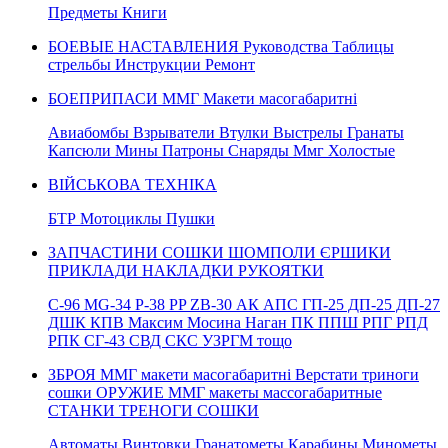
Предметы Книги
БОЕВЫЕ НАСТАВЛЕНИЯ Руководства Таблицы
стрельбы Инструкции Ремонт
БОЕПРИПАСИ ММГ Макети масогабаритні
Авиабомбы Взрыватели Втулки Выстрелы Гранаты
Капсюли Мины Патроны Снаряды Ммг Холостые
ВІЙСЬКОВА ТЕХНІКА
БТР Мотоциклы Пушки
ЗАПЧАСТИНИ СОШКИ ШОМПОЛИ ЄРШИКИ
ПРИКЛАДИ НАКЛАДКИ РУКОЯТКИ
C-96 MG-34 P-38 PP ZB-30 АК АПС ГП-25 ДП-25 ДП-27
ДШК КПВ Максим Мосина Наган ПК ППШ РПГ РПД
РПК СГ-43 СВД CКС УЗРГМ тощо
ЗБРОЯ ММГ макети масогабаритні Верстати триноги
сошки ОРУЖИЕ ММГ макеты массогабаритные
СТАНКИ ТРЕНОГИ СОШКИ
Автоматы Винтовки Гранатометы Карабины Минометы