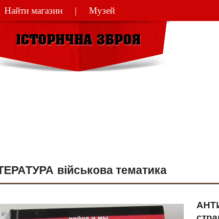
Найти магазин
Музей
(044)
270-48
ТЕРАТУРА військова тематика
АНТИ
стра