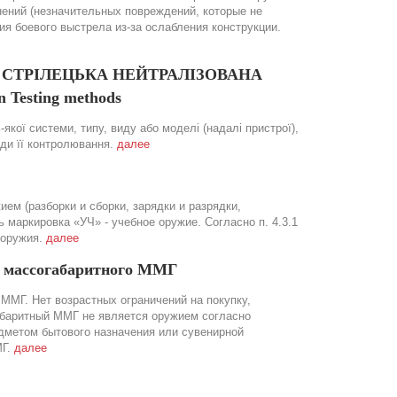
нений (незначительных повреждений, которые не
 боевого выстрела из-за ослабления конструкции.
ОЯ СТРІЛЕЦЬКА НЕЙТРАЛІЗОВАНА
 Testing methods
якої системи, типу, виду або моделі (надалі пристрої),
оди її контролювання.
далее
ем (разборки и сборки, зарядки и разрядки,
маркировка «УЧ» - учебное оружие. Согласно п. 4.3.1
 оружия.
далее
а массогабаритного ММГ
ММГ. Нет возрастных ограничений на покупку,
абаритный ММГ не является оружием согласно
дметом бытового назначения или сувенирной
МГ.
далее