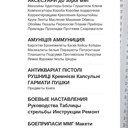
АКСЕСУАРИ до зброї ммг
Магазины Адаптеры Боксы Глушители Ключи
Компенсаторы Короба Коробки подарочная
Корректировщики Крепления Кронштейны
Круги Ленты Масленки Машинки Обвесы
Обоймы Пеналы Переноски Планки Приборы
Приклады Прокладки Протяжки Снаряжатели
АМУНІЦІЯ АММУНИЦИЯ
Барсетки Бронежилеты Каски Кейсы Кобуры
Маскхалаты белые Парашюты Патронташи
Планшеты Подсумки Противогазы Разгрузки
Ремни Фуражки Чехлы Шнуры
АНТИКВАРІАТ ПІСТОЛІ
РУШНИЦІ Кремнієві Капсульні
ГАРМАТИ ПУШКИ
Предметы Книги
БОЕВЫЕ НАСТАВЛЕНИЯ
Руководства Таблицы
стрельбы Инструкции Ремонт
БОЕПРИПАСИ ММГ Макети