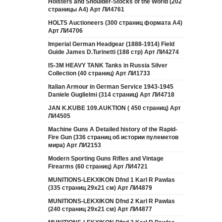
Holsters and Shoulder-Stocks of the World (202
страницы А4) Арт ЛИ4761
HOLTS Auctioneers (300 страниц формата А4)
Арт ЛИ4706
Imperial German Headgear (1888-1914) Field
Guide James D.Turinetti (188 cтр) Арт ЛИ4274
IS-3M HEAVY TANK Tanks in Russia Silver
Collection (40 страниц) Арт ЛИ1733
Italian Armour in German Service 1943-1945
Daniele Guglielmi (314 страниц) Арт ЛИ4718
JAN K.KUBE 109.AUKTION ( 450 страниц) Арт
ЛИ4505
Machine Guns A Detailed history of the Rapid-
Fire Gun (336 страниц об истории пулеметов
мира) Арт ЛИ2153
Modern Sporting Guns Rifles and Vintage
Firearms (60 страниц) Арт ЛИ4721
MUNITIONS-LEKXIKON Dfnd 1 Karl R Pawlas
(335 страниц 29х21 см) Арт ЛИ4879
MUNITIONS-LEKXIKON Dfnd 2 Karl R Pawlas
(240 страниц 29х21 см) Арт ЛИ4877