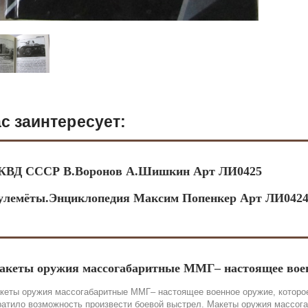
с заинтересует:
КВД СССР В.Воронов А.Шишкин Арт ЛИ0425
улемёты.Энциклопедия Максим Попенкер Арт ЛИ042
акеты оружия массогабаритные ММГ– настоящее вое
кеты оружия массогабаритные ММГ– настоящее военное оружие, которое
ратило возможность произвести боевой выстрел. Макеты оружия массог