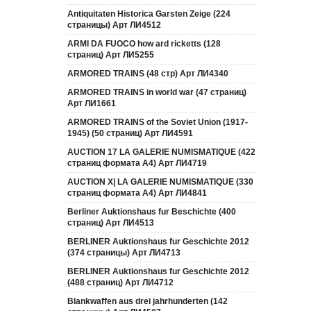
Antiquitaten Historica Garsten Zeige (224
страницы) Арт ЛИ4512
ARMI DA FUOCO how ard ricketts (128
страниц) Арт ЛИ5255
ARMORED TRAINS (48 стр) Арт ЛИ4340
ARMORED TRAINS in world war (47 страниц)
Арт ЛИ1661
ARMORED TRAINS of the Soviet Union (1917-
1945) (50 страниц) Арт ЛИ4591
AUCTION 17 LA GALERIE NUMISMATIQUE (422
страниц формата А4) Арт ЛИ4719
AUCTION Х| LA GALERIE NUMISMATIQUE (330
страниц формата А4) Арт ЛИ4841
Berliner Auktionshaus fur Beschichte (400
страниц) Арт ЛИ4513
BERLINER Auktionshaus fur Geschichte 2012
(374 страницы) Арт ЛИ4713
BERLINER Auktionshaus fur Geschichte 2012
(488 страниц) Арт ЛИ4712
Blankwaffen aus drei jahrhunderten (142