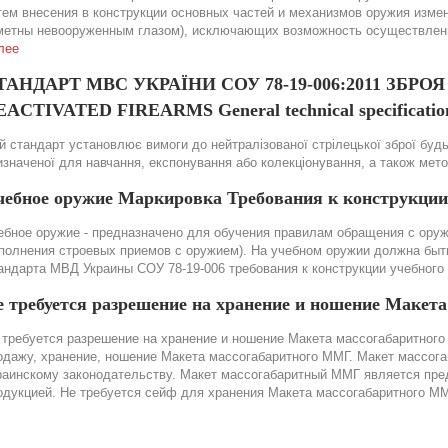
тем внесения в конструкции основных частей и механизмов оружия изме
метны невооруженным глазом), исключающих возможность осуществления
лее
ТАНДАРТ МВС УКРАЇНИ СОУ 78-19-006:2011 ЗБР
ACTIVATED FIREARMS General technical specification
й стандарт установлює вимоги до нейтралізованої стрілецької зброї будь-
изначеної для навчання, експонування або колекціонування, а також мет
чебное оружие Маркировка Требования к конструкции
ебное оружие - предназначено для обучения правилам обращения с оружи
полнения строевых приемов с оружием). На учебном оружии должна быть 
андарта МВД Украины СОУ 78-19-006 требования к конструкции учебного
е требуется разрешение на хранение и ношение Макет
 требуется разрешение на хранение и ношение Макета массогабаритного 
одажу, хранение, ношение Макета массогабаритного ММГ. Макет массог
раинскому законодательству. Макет массогабаритный ММГ является пре
одукцией. Не требуется сейф для хранения Макета массогабаритного М