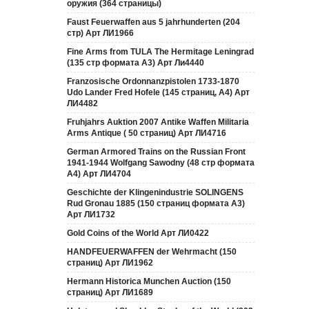
оружия (364 страницы)
Faust Feuerwaffen aus 5 jahrhunderten (204
стр) Арт ЛИ1966
Fine Arms from TULA The Hermitage Leningrad
(135 стр формата А3) Арт Ли4440
Franzosische Ordonnanzpistolen 1733-1870
Udo Lander Fred Hofele (145 страниц, А4) Арт
ЛИ4482
Fruhjahrs Auktion 2007 Antike Waffen Militaria
Arms Antique ( 50 страниц) Арт ЛИ4716
German Armored Trains on the Russian Front
1941-1944 Wolfgang Sawodny (48 стр формата
А4) Арт ЛИ4704
Geschichte der Klingenindustrie SOLINGENS
Rud Gronau 1885 (150 страниц формата А3)
Арт ЛИ1732
Gold Coins of the World Арт ЛИ0422
HANDFEUERWAFFEN der Wehrmacht (150
страниц) Арт ЛИ1962
Hermann Historica Munchen Auction (150
страниц) Арт ЛИ1689