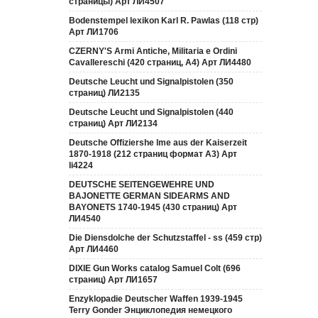
страницы) Арт ЛИ4507
Bodenstempel lexikon Karl R. Pawlas (118 cтр)
Арт ЛИ1706
CZERNY'S Armi Antiche, Militaria e Ordini
Cavallereschi (420 страниц, А4) Арт ЛИ4480
Deutsche Leucht und Signalpistolen (350
страниц) ЛИ2135
Deutsche Leucht und Signalpistolen (440
страниц) Арт ЛИ2134
Deutsche Offiziershe lme aus der Kaiserzeit
1870-1918 (212 страниц формат А3) Арт
li4224
DEUTSCHE SEITENGEWEHRE UND
BAJONETTE GERMAN SIDEARMS AND
BAYONETS 1740-1945 (430 страниц) Арт
ЛИ4540
Die Diensdolche der Schutzstaffel - ss (459 стр)
Арт ЛИ4460
DIXIE Gun Works catalog Samuel Colt (696
страниц) Арт ЛИ1657
Enzyklopadie Deutscher Waffen 1939-1945
Terry Gonder Энциклопедия немецкого