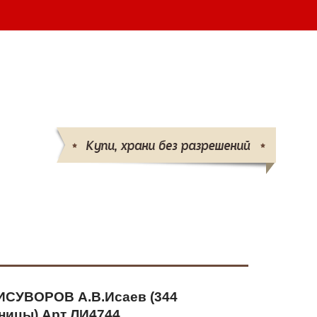
шт.
ВАШ ЗАКАЗ
-25 
(095)
132-50-50 
(096)
719-86-86
info@parabellum.com.ua
СУВОРОВ А.В.Исаев (344
ницы) Арт ЛИ4744