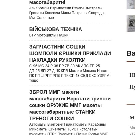
масогабаритні
Авиабомбы Взрыватели Втулки Выстрелы
Гранаты Капсюли Мины Патроны Снаряды
Ммг Холостые
ВІЙСЬКОВА ТЕХНІКА
БТР Мотоциклы Пушки
ЗАПЧАСТИНИ СОШКИ
Ва
ШОМПОЛИ ЄРШИКИ ПРИКЛАДИ
НАКЛАДКИ РУКОЯТКИ
C-96 MG-34 P-38 PP ZB-30 АК АПС ГП-25
ДП-25 ДП-27 ДШК КПВ Максим Мосина Наган
Н
ПК ППШ РПГ РПД РПК СГ-43 СВД CКС УЗРГМ
тощо
П
ЗБРОЯ ММГ макети
масогабаритні Верстати триноги
сошки ОРУЖИЕ ММГ макеты
массогабаритные СТАНКИ
М
ТРЕНОГИ СОШКИ
Автоматы Винтовки Гранатометы Карабины
Ма
Минометы Огнеметы ПЗРК Пистолеты-
ут
пулеметы ПТРК Пулеметы Пушки Ружья ММГ