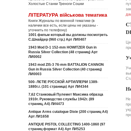
пу
Холостые Станки Треноги Сошки
за
да
ЛІТЕРАТУРА військова тематика
Книги Журналы по военной тематике (в
С
наличии все есть, если цены не указаны -
уточнить по телефону)
DE
1001 фильм который вы должны посмотреть
С.Шнайдер (960 стр.) Арт ЛИ0407
Це
1943 Mod D-1 152-mm HOWITZER Gun in
пр
Russia Silver Collection (48 страниц) Арт
ЛИ0002
У
1943 mod ZIS-3 76-mm BATTALION CANNON
Уч
Gun in Russia Silver Collection (40 страниц)
вы
ЛИ0003
Ст
500- ЛЄТІЕ РУССКОЙ АРТИЛЛЕРІИ 1389-
1880г.г. (101 страница) Арт ЛИ4344
Н
7,62 Станковый Пулемет Максима образца
Не
1910г. Руководство службы 1942г. (89
страниц, А4) ЛИ4473
пр
ук
Antique Arms cutalogue Dixie (200 страниц А4)
пр
Арт ЛИ1658
ANTIQUE PISTOL COLLECTING 1400-1860 (97
страниц формат А4) Арт ЛИ5253