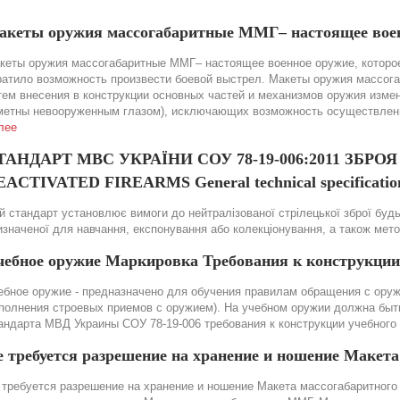
акеты оружия массогабаритные ММГ– настоящее вое
кеты оружия массогабаритные ММГ– настоящее военное оружие, которое
ратило возможность произвести боевой выстрел. Макеты оружия массог
тем внесения в конструкции основных частей и механизмов оружия изме
метны невооруженным глазом), исключающих возможность осуществления
лее
ТАНДАРТ МВС УКРАЇНИ СОУ 78-19-006:2011 ЗБР
ACTIVATED FIREARMS General technical specification
й стандарт установлює вимоги до нейтралізованої стрілецької зброї будь-
изначеної для навчання, експонування або колекціонування, а також мет
чебное оружие Маркировка Требования к конструкции
ебное оружие - предназначено для обучения правилам обращения с оружи
полнения строевых приемов с оружием). На учебном оружии должна быть 
андарта МВД Украины СОУ 78-19-006 требования к конструкции учебного
е требуется разрешение на хранение и ношение Макет
 требуется разрешение на хранение и ношение Макета массогабаритного 