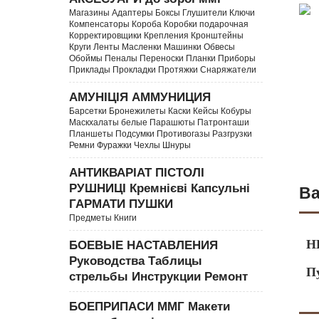
Магазины Адаптеры Боксы Глушители Ключи
Компенсаторы Короба Коробки подарочная
Корректировщики Крепления Кронштейны
Круги Ленты Масленки Машинки Обвесы
Обоймы Пеналы Переноски Планки Приборы
Приклады Прокладки Протяжки Снаряжатели
АМУНІЦІЯ АММУНИЦИЯ
Барсетки Бронежилеты Каски Кейсы Кобуры
Маскхалаты белые Парашюты Патронташи
Планшеты Подсумки Противогазы Разгрузки
Ремни Фуражки Чехлы Шнуры
АНТИКВАРІАТ ПІСТОЛІ
РУШНИЦІ Кремнієві Капсульні
Ва
ГАРМАТИ ПУШКИ
Предметы Книги
Н
БОЕВЫЕ НАСТАВЛЕНИЯ
Руководства Таблицы
П
стрельбы Инструкции Ремонт
БОЕПРИПАСИ ММГ Макети