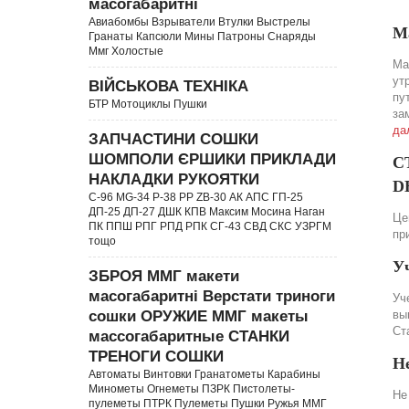
масогабаритні
Авиабомбы Взрыватели Втулки Выстрелы
М
Гранаты Капсюли Мины Патроны Снаряды
Ммг Холостые
Ма
ут
ВІЙСЬКОВА ТЕХНІКА
пу
БТР Мотоциклы Пушки
за
да
ЗАПЧАСТИНИ СОШКИ
ШОМПОЛИ ЄРШИКИ ПРИКЛАДИ
С
НАКЛАДКИ РУКОЯТКИ
DE
C-96 MG-34 P-38 PP ZB-30 АК АПС ГП-25
ДП-25 ДП-27 ДШК КПВ Максим Мосина Наган
Це
ПК ППШ РПГ РПД РПК СГ-43 СВД CКС УЗРГМ
пр
тощо
У
ЗБРОЯ ММГ макети
масогабаритні Верстати триноги
Уч
сошки ОРУЖИЕ ММГ макеты
вы
Ст
массогабаритные СТАНКИ
ТРЕНОГИ СОШКИ
Н
Автоматы Винтовки Гранатометы Карабины
Минометы Огнеметы ПЗРК Пистолеты-
Не
пулеметы ПТРК Пулеметы Пушки Ружья ММГ