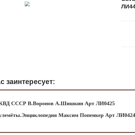
ЛИ4
с заинтересует:
КВД СССР В.Воронов А.Шишкин Арт ЛИ0425
улемёты.Энциклопедия Максим Попенкер Арт ЛИ042