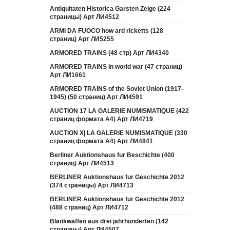
Antiquitaten Historica Garsten Zeige (224
страницы) Арт ЛИ4512
ARMI DA FUOCO how ard ricketts (128
страниц) Арт ЛИ5255
ARMORED TRAINS (48 стр) Арт ЛИ4340
ARMORED TRAINS in world war (47 страниц)
Арт ЛИ1661
ARMORED TRAINS of the Soviet Union (1917-
1945) (50 страниц) Арт ЛИ4591
AUCTION 17 LA GALERIE NUMISMATIQUE (422
страниц формата А4) Арт ЛИ4719
AUCTION Х| LA GALERIE NUMISMATIQUE (330
страниц формата А4) Арт ЛИ4841
Berliner Auktionshaus fur Beschichte (400
страниц) Арт ЛИ4513
BERLINER Auktionshaus fur Geschichte 2012
(374 страницы) Арт ЛИ4713
BERLINER Auktionshaus fur Geschichte 2012
(488 страниц) Арт ЛИ4712
Blankwaffen aus drei jahrhunderten (142
страницы) Арт ЛИ4507