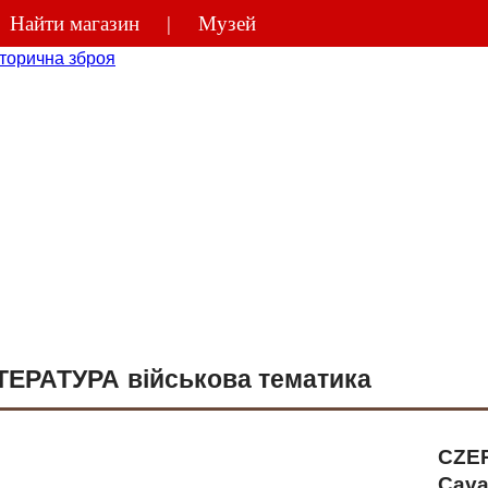
Найти магазин
Музей
(044)
270-48
ТЕРАТУРА військова тематика
CZERN
Cava