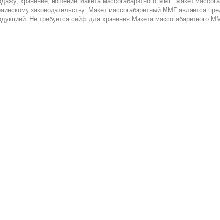
одажу, хранение, ношение Макета массогабаритного ММГ. Макет массог
раинскому законодательству. Макет массогабаритный ММГ является пре
одукцией. Не требуется сейф для хранения Макета массогабаритного М