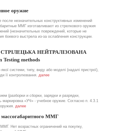
нное оружие
 после незначительных конструктивных изменений
абаритные ММГ изготавливают из стрелкового оружия
нений (незначительных повреждений, которые не
 боевого выстрела из-за ослабления конструкции.
ОЯ СТРІЛЕЦЬКА НЕЙТРАЛІЗОВАНА
 Testing methods
якої системи, типу, виду або моделі (надалі пристрої),
оди її контролювання.
далее
ем (разборки и сборки, зарядки и разрядки,
маркировка «УЧ» - учебное оружие. Согласно п. 4.3.1
 оружия.
далее
а массогабаритного ММГ
ММГ. Нет возрастных ограничений на покупку,