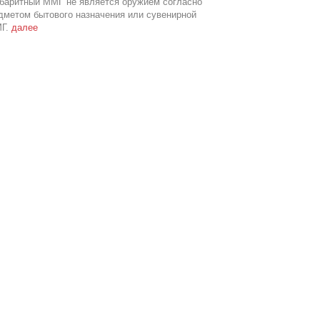
абаритный ММГ не является оружием согласно
дметом бытового назначения или сувенирной
МГ.
далее