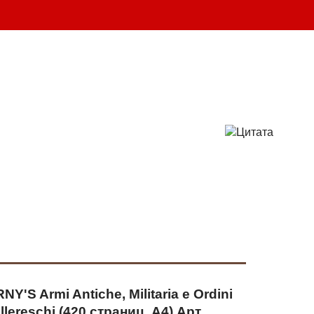
шт.
ВАШ ЗАКАЗ
-25 
(095)
132-50-50 
(096)
719-86-86
info@parabellum.com.ua
Y'S Armi Antiche, Militaria e Ordini
llereschi (420 страниц, А4) Арт