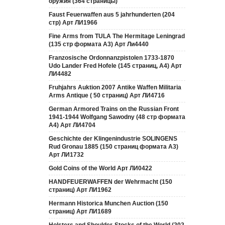
оружия (364 страницы)
Faust Feuerwaffen aus 5 jahrhunderten (204
стр) Арт ЛИ1966
Fine Arms from TULA The Hermitage Leningrad
(135 стр формата А3) Арт Ли4440
Franzosische Ordonnanzpistolen 1733-1870
Udo Lander Fred Hofele (145 страниц, А4) Арт
ЛИ4482
Fruhjahrs Auktion 2007 Antike Waffen Militaria
Arms Antique ( 50 страниц) Арт ЛИ4716
German Armored Trains on the Russian Front
1941-1944 Wolfgang Sawodny (48 стр формата
А4) Арт ЛИ4704
Geschichte der Klingenindustrie SOLINGENS
Rud Gronau 1885 (150 страниц формата А3)
Арт ЛИ1732
Gold Coins of the World Арт ЛИ0422
HANDFEUERWAFFEN der Wehrmacht (150
страниц) Арт ЛИ1962
Hermann Historica Munchen Auction (150
страниц) Арт ЛИ1689