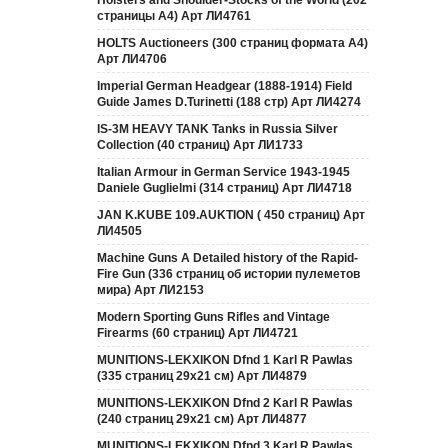
Holsters and Shoulder-Stocks of the World (202
страницы А4) Арт ЛИ4761
HOLTS Auctioneers (300 страниц формата А4)
Арт ЛИ4706
Imperial German Headgear (1888-1914) Field
Guide James D.Turinetti (188 cтр) Арт ЛИ4274
IS-3M HEAVY TANK Tanks in Russia Silver
Collection (40 страниц) Арт ЛИ1733
Italian Armour in German Service 1943-1945
Daniele Guglielmi (314 страниц) Арт ЛИ4718
JAN K.KUBE 109.AUKTION ( 450 страниц) Арт
ЛИ4505
Machine Guns A Detailed history of the Rapid-
Fire Gun (336 страниц об истории пулеметов
мира) Арт ЛИ2153
Modern Sporting Guns Rifles and Vintage
Firearms (60 страниц) Арт ЛИ4721
MUNITIONS-LEKXIKON Dfnd 1 Karl R Pawlas
(335 страниц 29х21 см) Арт ЛИ4879
MUNITIONS-LEKXIKON Dfnd 2 Karl R Pawlas
(240 страниц 29х21 см) Арт ЛИ4877
MUNITIONS-LEKXIKON Dfnd 3 Karl R Pawlas