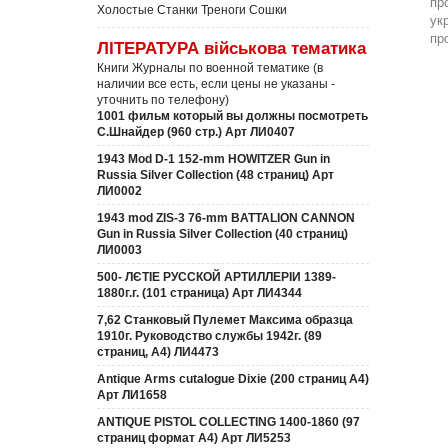
пр
Холостые Станки Треноги Сошки
ук
пр
ЛІТЕРАТУРА військова тематика
Книги Журналы по военной тематике (в
наличии все есть, если цены не указаны -
уточнить по телефону)
1001 фильм который вы должны посмотреть
С.Шнайдер (960 стр.) Арт ЛИ0407
1943 Mod D-1 152-mm HOWITZER Gun in
Russia Silver Collection (48 страниц) Арт
ЛИ0002
1943 mod ZIS-3 76-mm BATTALION CANNON
Gun in Russia Silver Collection (40 страниц)
ЛИ0003
500- ЛЄТІЕ РУССКОЙ АРТИЛЛЕРІИ 1389-
1880г.г. (101 страница) Арт ЛИ4344
7,62 Станковый Пулемет Максима образца
1910г. Руководство службы 1942г. (89
страниц, А4) ЛИ4473
Antique Arms cutalogue Dixie (200 страниц А4)
Арт ЛИ1658
ANTIQUE PISTOL COLLECTING 1400-1860 (97
страниц формат А4) Арт ЛИ5253