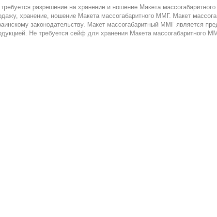
 требуется разрешение на хранение и ношение Макета массогабаритного 
одажу, хранение, ношение Макета массогабаритного ММГ. Макет массог
раинскому законодательству. Макет массогабаритный ММГ является пре
одукцией. Не требуется сейф для хранения Макета массогабаритного М