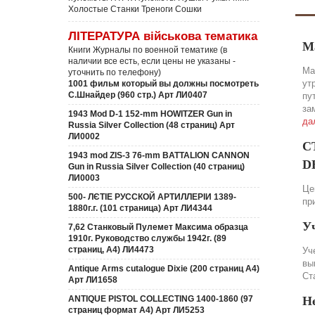
Холостые Станки Треноги Сошки
ЛІТЕРАТУРА військова тематика
М
Книги Журналы по военной тематике (в
наличии все есть, если цены не указаны -
Ма
уточнить по телефону)
ут
1001 фильм который вы должны посмотреть
С.Шнайдер (960 стр.) Арт ЛИ0407
пу
за
1943 Mod D-1 152-mm HOWITZER Gun in
да
Russia Silver Collection (48 страниц) Арт
ЛИ0002
С
1943 mod ZIS-3 76-mm BATTALION CANNON
DE
Gun in Russia Silver Collection (40 страниц)
ЛИ0003
Це
500- ЛЄТІЕ РУССКОЙ АРТИЛЛЕРІИ 1389-
пр
1880г.г. (101 страница) Арт ЛИ4344
У
7,62 Станковый Пулемет Максима образца
1910г. Руководство службы 1942г. (89
страниц, А4) ЛИ4473
Уч
вы
Antique Arms cutalogue Dixie (200 страниц А4)
Ст
Арт ЛИ1658
ANTIQUE PISTOL COLLECTING 1400-1860 (97
Н
страниц формат А4) Арт ЛИ5253