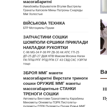
масогабаритні
Авиабомбы Взрыватели Втулки Выстрелы
Гранаты Капсюли Мины Патроны Снаряды
Ммг Холостые
ВІЙСЬКОВА ТЕХНІКА
БТР Мотоциклы Пушки
ЗАПЧАСТИНИ СОШКИ
ШОМПОЛИ ЄРШИКИ ПРИКЛАДИ
НАКЛАДКИ РУКОЯТКИ
C-96 MG-34 P-38 PP ZB-30 АК АПС ГП-25
ДП-25 ДП-27 ДШК КПВ Максим Мосина Наган
ПК ППШ РПГ РПД РПК СГ-43 СВД CКС УЗРГМ
тощо
Ва
ЗБРОЯ ММГ макети
масогабаритні Верстати триноги
сошки ОРУЖИЕ ММГ макеты
массогабаритные СТАНКИ
Н
ТРЕНОГИ СОШКИ
П
Автоматы Винтовки Гранатометы Карабины
Минометы Огнеметы ПЗРК Пистолеты-
пулеметы ПТРК Пулеметы Пушки Ружья ММГ