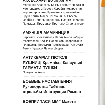
АКСЕСУАРИ до зброї ммг
Магазины Адаптеры Боксы Глушители Ключи
Компенсаторы Короба Коробки подарочная
Корректировщики Крепления Кронштейны
Круги Ленты Масленки Машинки Обвесы
Обоймы Пеналы Переноски Планки Приборы
Приклады Прокладки Протяжки Снаряжатели
АМУНІЦІЯ АММУНИЦИЯ
Барсетки Бронежилеты Каски Кейсы Кобуры
Маскхалаты белые Парашюты Патронташи
Планшеты Подсумки Противогазы Разгрузки
Ремни Фуражки Чехлы Шнуры
АНТИКВАРІАТ ПІСТОЛІ
РУШНИЦІ Кремнієві Капсульні
ГАРМАТИ ПУШКИ
Предметы Книги
БОЕВЫЕ НАСТАВЛЕНИЯ
Руководства Таблицы
стрельбы Инструкции Ремонт
БОЕПРИПАСИ ММГ Макети