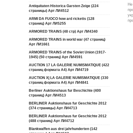
Не
Antiquitaten Historica Garsten Zeige (224
пр
страницы) Арт ЛИ4512
ук
ARMI DA FUOCO how ard ricketts (128
пр
страниц) Арт ЛИ5255
ARMORED TRAINS (48 стр) Арт ЛИ4340
ARMORED TRAINS in world war (47 страниц)
Арт ЛИ1661
ARMORED TRAINS of the Soviet Union (1917-
1945) (50 страниц) Арт ЛИ4591
AUCTION 17 LA GALERIE NUMISMATIQUE (422
страниц формата А4) Арт ЛИ4719
AUCTION Х| LA GALERIE NUMISMATIQUE (330
страниц формата А4) Арт ЛИ4841
Berliner Auktionshaus fur Beschichte (400
страниц) Арт ЛИ4513
BERLINER Auktionshaus fur Geschichte 2012
(374 страницы) Арт ЛИ4713
BERLINER Auktionshaus fur Geschichte 2012
(488 страниц) Арт ЛИ4712
Blankwaffen aus drei jahrhunderten (142