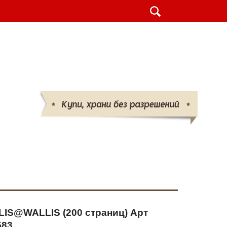
шт.
ВАШ ЗАКАЗ
-25 
(095)
132-50-50 
(096)
719-86-86
info@parabellum.com.ua
IS@WALLIS (200 страниц) Арт
583