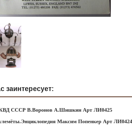
с заинтересует:
КВД СССР В.Воронов А.Шишкин Арт ЛИ0425
улемёты.Энциклопедия Максим Попенкер Арт ЛИ042