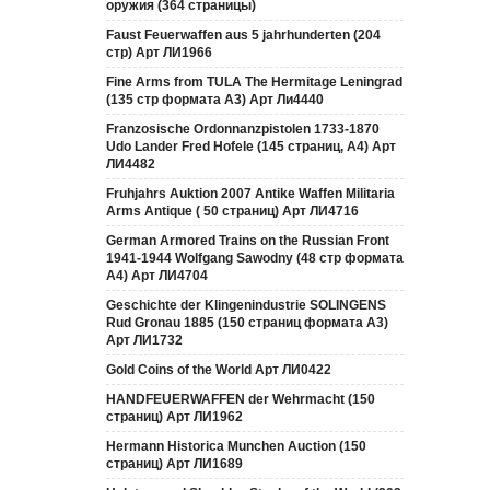
оружия (364 страницы)
Faust Feuerwaffen aus 5 jahrhunderten (204
стр) Арт ЛИ1966
Fine Arms from TULA The Hermitage Leningrad
(135 стр формата А3) Арт Ли4440
Franzosische Ordonnanzpistolen 1733-1870
Udo Lander Fred Hofele (145 страниц, А4) Арт
ЛИ4482
Fruhjahrs Auktion 2007 Antike Waffen Militaria
Arms Antique ( 50 страниц) Арт ЛИ4716
German Armored Trains on the Russian Front
1941-1944 Wolfgang Sawodny (48 стр формата
А4) Арт ЛИ4704
Geschichte der Klingenindustrie SOLINGENS
Rud Gronau 1885 (150 страниц формата А3)
Арт ЛИ1732
Gold Coins of the World Арт ЛИ0422
HANDFEUERWAFFEN der Wehrmacht (150
страниц) Арт ЛИ1962
Hermann Historica Munchen Auction (150
страниц) Арт ЛИ1689