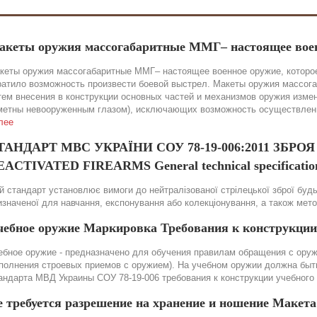
акеты оружия массогабаритные ММГ– настоящее вое
кеты оружия массогабаритные ММГ– настоящее военное оружие, которое
ратило возможность произвести боевой выстрел. Макеты оружия массог
тем внесения в конструкции основных частей и механизмов оружия изме
метны невооруженным глазом), исключающих возможность осуществления
лее
ТАНДАРТ МВС УКРАЇНИ СОУ 78-19-006:2011 ЗБР
ACTIVATED FIREARMS General technical specification
й стандарт установлює вимоги до нейтралізованої стрілецької зброї будь-
изначеної для навчання, експонування або колекціонування, а також мет
чебное оружие Маркировка Требования к конструкции
ебное оружие - предназначено для обучения правилам обращения с оружи
полнения строевых приемов с оружием). На учебном оружии должна быть 
андарта МВД Украины СОУ 78-19-006 требования к конструкции учебного
е требуется разрешение на хранение и ношение Макет