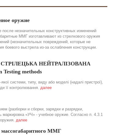
нное оружие
 после незначительных конструктивных изменений
абаритные ММГ изготавливают из стрелкового оружия
нений (незначительных повреждений, которые не
 боевого выстрела из-за ослабления конструкции.
ОЯ СТРІЛЕЦЬКА НЕЙТРАЛІЗОВАНА
 Testing methods
якої системи, типу, виду або моделі (надалі пристрої),
оди її контролювання.
далее
ем (разборки и сборки, зарядки и разрядки,
маркировка «УЧ» - учебное оружие. Согласно п. 4.3.1
 оружия.
далее
а массогабаритного ММГ