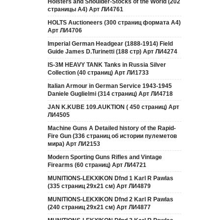
Holsters and Shoulder-Stocks of the World (202
страницы А4) Арт ЛИ4761
HOLTS Auctioneers (300 страниц формата А4)
Арт ЛИ4706
Imperial German Headgear (1888-1914) Field
Guide James D.Turinetti (188 cтр) Арт ЛИ4274
IS-3M HEAVY TANK Tanks in Russia Silver
Collection (40 страниц) Арт ЛИ1733
Italian Armour in German Service 1943-1945
Daniele Guglielmi (314 страниц) Арт ЛИ4718
JAN K.KUBE 109.AUKTION ( 450 страниц) Арт
ЛИ4505
Machine Guns A Detailed history of the Rapid-
Fire Gun (336 страниц об истории пулеметов
мира) Арт ЛИ2153
Modern Sporting Guns Rifles and Vintage
Firearms (60 страниц) Арт ЛИ4721
MUNITIONS-LEKXIKON Dfnd 1 Karl R Pawlas
(335 страниц 29х21 см) Арт ЛИ4879
MUNITIONS-LEKXIKON Dfnd 2 Karl R Pawlas
(240 страниц 29х21 см) Арт ЛИ4877