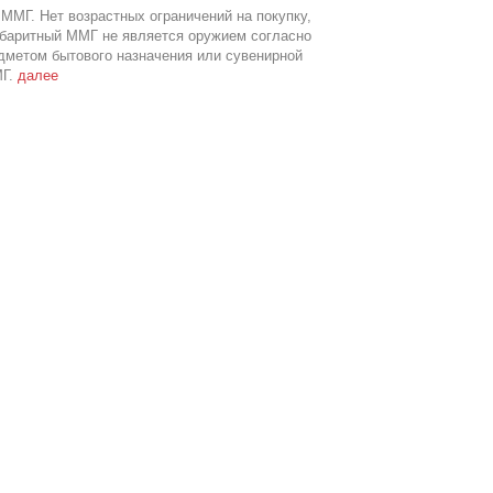
ММГ. Нет возрастных ограничений на покупку,
абаритный ММГ не является оружием согласно
дметом бытового назначения или сувенирной
МГ.
далее