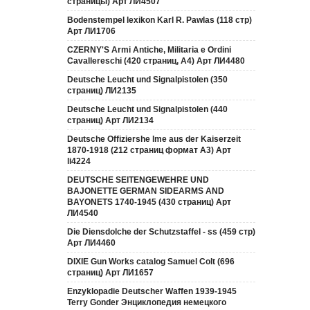
страницы) Арт ЛИ4507
Bodenstempel lexikon Karl R. Pawlas (118 cтр)
Арт ЛИ1706
CZERNY'S Armi Antiche, Militaria e Ordini
Cavallereschi (420 страниц, А4) Арт ЛИ4480
Deutsche Leucht und Signalpistolen (350
страниц) ЛИ2135
Deutsche Leucht und Signalpistolen (440
страниц) Арт ЛИ2134
Deutsche Offiziershe lme aus der Kaiserzeit
1870-1918 (212 страниц формат А3) Арт
li4224
DEUTSCHE SEITENGEWEHRE UND
BAJONETTE GERMAN SIDEARMS AND
BAYONETS 1740-1945 (430 страниц) Арт
ЛИ4540
Die Diensdolche der Schutzstaffel - ss (459 стр)
Арт ЛИ4460
DIXIE Gun Works catalog Samuel Colt (696
страниц) Арт ЛИ1657
Enzyklopadie Deutscher Waffen 1939-1945
Terry Gonder Энциклопедия немецкого