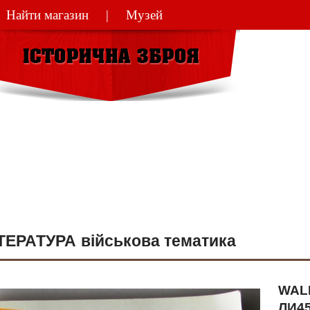
Найти магазин
Музей
(044)
270-48
ТЕРАТУРА військова тематика
WALL
ЛИ4