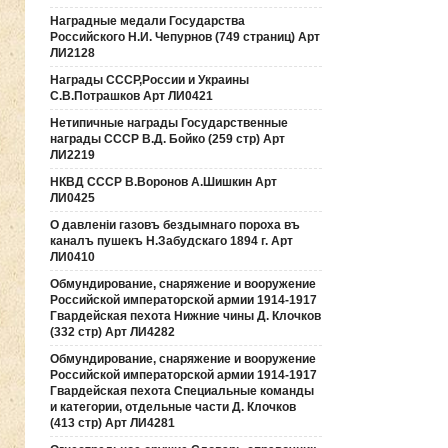
Наградные медали Государства
Российского Н.И. Чепурнов (749 страниц) Арт
ЛИ2128
Награды СССР,России и Украины
С.В.Потрашков Арт ЛИ0421
Нетипичные награды Государственные
награды СССР В.Д. Бойко (259 стр) Арт
ЛИ2219
НКВД СССР В.Воронов А.Шишкин Арт
ЛИ0425
О давленiи газовъ бездымнаго пороха въ
каналъ пушекъ Н.Забудскаго 1894 г. Арт
ЛИ0410
Обмундирование, снаряжение и вооружение
Российской императорской армии 1914-1917
Гвардейская пехота Нижние чины Д. Клочков
(332 стр) Арт ЛИ4282
Обмундирование, снаряжение и вооружение
Российской императорской армии 1914-1917
Гвардейская пехота Специальные команды
и категории, отдельные части Д. Клочков
(413 стр) Арт ЛИ4281