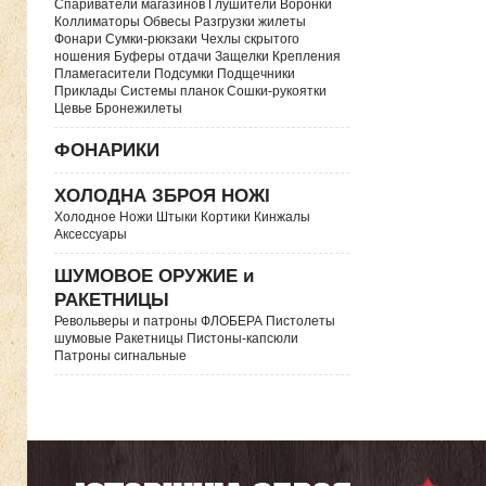
Спариватели магазинов Глушители Воронки
Коллиматоры Обвесы Разгрузки жилеты
Фонари Сумки-рюкзаки Чехлы скрытого
ношения Буферы отдачи Защелки Крепления
Пламегасители Подсумки Подщечники
Приклады Системы планок Сошки-рукоятки
Цевье Бронежилеты
ФОНАРИКИ
ХОЛОДНА ЗБРОЯ НОЖІ
Холодное Ножи Штыки Кортики Кинжалы
Аксессуары
ШУМОВОЕ ОРУЖИЕ и
РАКЕТНИЦЫ
Револьверы и патроны ФЛОБЕРА Пистолеты
шумовые Ракетницы Пистоны-капсюли
Патроны сигнальные