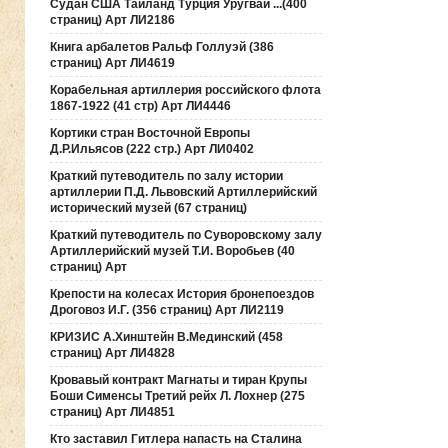
Судан США Таиланд Турция Уругвай ...(400
страниц) Арт ЛИ2186
Книга арбалетов Ральф Голлуэй (386
страниц) Арт ЛИ4619
Корабельная артиллерия российского флота
1867-1922 (41 стр) Арт ЛИ4446
Кортики стран Восточной Европы
Д.Р.Ильясов (222 стр.) Арт ЛИ0402
Краткий путеводитель по залу истории
артиллерии П.Д. Львовский Артиллерийский
исторический музей (67 страниц)
Краткий путеводитель по Суворовскому залу
Артиллерийский музей Т.И. Воробьев (40
страниц) Арт
Крепости на колесах История бронепоездов
Дроговоз И.Г. (356 страниц) Арт ЛИ2119
КРИЗИС А.Хинштейн В.Мединский (458
страниц) Арт ЛИ4828
Кровавый контракт Магнаты и тиран Крупы
Боши Сименсы Третий рейх Л. Лохнер (275
страниц) Арт ЛИ4851
Кто заставил Гитлера напасть на Сталина