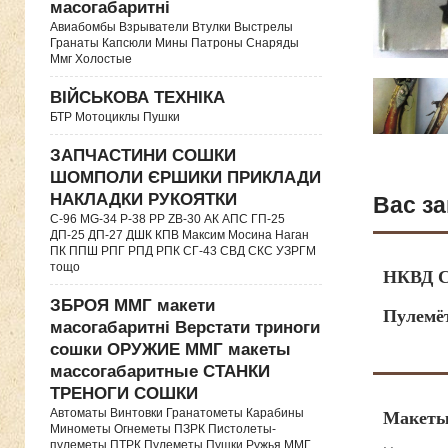
масогабаритні
Авиабомбы Взрыватели Втулки Выстрелы
Гранаты Капсюли Мины Патроны Снаряды
Ммг Холостые
ВІЙСЬКОВА ТЕХНІКА
БТР Мотоциклы Пушки
ЗАПЧАСТИНИ СОШКИ
ШОМПОЛИ ЄРШИКИ ПРИКЛАДИ
НАКЛАДКИ РУКОЯТКИ
Вас за
C-96 MG-34 P-38 PP ZB-30 АК АПС ГП-25
ДП-25 ДП-27 ДШК КПВ Максим Мосина Наган
ПК ППШ РПГ РПД РПК СГ-43 СВД CКС УЗРГМ
тощо
НКВД С
ЗБРОЯ ММГ макети
Пулемё
масогабаритні Верстати триноги
сошки ОРУЖИЕ ММГ макеты
массогабаритные СТАНКИ
ТРЕНОГИ СОШКИ
Автоматы Винтовки Гранатометы Карабины
Макеты
Минометы Огнеметы ПЗРК Пистолеты-
пулеметы ПТРК Пулеметы Пушки Ружья ММГ