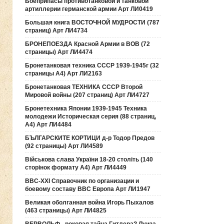
Боеприпасы противотанковой и танковой
артиллерии германской армии Арт ЛИ0419
Большая книга ВОСТОЧНОЙ МУДРОСТИ (787
страниц) Арт ЛИ4734
БРОНЕПОЕЗДА Красной Армии в ВОВ (72
страницы) Арт ЛИ4474
Бронетанковая техника СССР 1939-1945г (32
страницы А4) Арт ЛИ2163
Бронетанковая ТЕХНИКА СССР Второй
Мировой войны (207 страниц) Арт ЛИ4727
Бронетехника Японии 1939-1945 Техника
молодежи Историческая серия (88 страниц,
А4) Арт ЛИ4484
БЪЛГАРСКИТЕ КОРТИЦИ д-р Тодор Предов
(92 страницы) Арт ЛИ4589
Військова слава України 18-20 століть (140
сторінок формату А4) Арт ЛИ4449
ВВС-ХХI Справочник по организации и
боевому составу ВВС Европа Арт ЛИ1947
Великая оболганная война Игорь Пыхалов
(463 страницы) Арт ЛИ4825