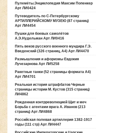
Пулемёты.Энциклопедия Максим Попенкер
Арт ЛИ0424
Путеводитель по С-Петербургскому
АРТИЛЛЕРИЙСКОМУ МУЗЕЮ (87 страниц)
Арт ЛИ4454
Пушки для боевых самолётов
А.Э.Нудельман Арт ЛИ0416
Пять веков русского военного мундира Г.Э.
Введенский (326 страниц, А4) Арт ЛИ4470
Размышления и афоризмы Евдокия
Лучезарнова Арт ЛИ5258
Ракетные танки (52 страницы формата А4)
Арт ЛИ4701
Реальная история штрафбатов Черные
страницы истории М. Кустов (315 страниц)
ЛИ4862
Рожденная контрреволюцией Щит и меч
Борьба с агентами врага А. Иванов (213
страниц) Арт ЛИ4868
Российская полевая артиллерия 1382-1917
годы (111 стр) Арт ЛИ4447
Российские Императорские и Царские