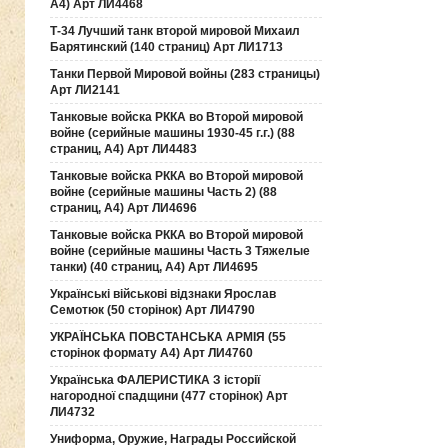
А4) Арт ЛИ4468
Т-34 Лучший танк второй мировой Михаил
Барятинский (140 страниц) Арт ЛИ1713
Танки Первой Мировой войны (283 страницы)
Арт ЛИ2141
Танковые войска РККА во Второй мировой
войне (серийные машины 1930-45 г.г.) (88
страниц, А4) Арт ЛИ4483
Танковые войска РККА во Второй мировой
войне (серийные машины Часть 2) (88
страниц, А4) Арт ЛИ4696
Танковые войска РККА во Второй мировой
войне (серийные машины Часть 3 Тяжелые
танки) (40 страниц, А4) Арт ЛИ4695
Українські військові відзнаки Ярослав
Семотюк (50 сторінок) Арт ЛИ4790
УКРАЇНСЬКА ПОВСТАНСЬКА АРМІЯ (55
сторінок формату А4) Арт ЛИ4760
Українська ФАЛЕРИСТИКА З історії
нагородної спадщини (477 сторінок) Арт
ЛИ4732
Униформа, Оружие, Награды Российской