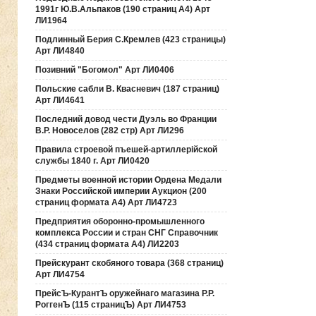
1991г Ю.В.Альпаков (190 страниц А4) Арт
ЛИ1964
Подлинный Берия С.Кремлев (423 страницы)
Арт ЛИ4840
Позивний "Богомол" Арт ЛИ0406
Польские сабли В. Квасневич (187 страниц)
Арт ЛИ4641
Последний довод чести Дуэль во Франции
В.Р. Новоселов (282 стр) Арт ЛИ296
Правила строевой пъешей-артиллерiйской
службы 1840 г. Арт ЛИ0420
Предметы военной истории Ордена Медали
Знаки Российской империи Аукцион (200
страниц формата А4) Арт ЛИ4723
Предприятия оборонно-промышленного
комплекса России и стран СНГ Справочник
(434 страниц формата А4) ЛИ2203
Прейскурант скобяного товара (368 страниц)
Арт ЛИ4754
ПрейсЪ-КурантЪ оружейнаго магазина Р.Р.
РоггенЪ (115 страницЪ) Арт ЛИ4753