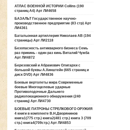
АТЛАС ВОЕННОЙ ИСТОРИИ Collins (190
страниц А4) Арт ЛИ4658
БАЗАЛЬТ Государственное научно-
производственное предприятие (83 стр) Арт
ЛИ4361
Батальонная артиллерия Николаев АВ (194
страницы) Арт ЛИ2118
Безопасность антикварного бизнеса Семь
раз прикинь - один раз кинь Виталий Чужба
Арт ЛИ4872
Березовский и Абрамович Олигархи с
большой буквы А.Хинштейн (665 страниц и
диск DVD) Арт ЛИ4836
Боевые вертолеты мира Современные
боевые Многоцелевые ударные
Противолодочные Дальнего
радиолокационного обнаружения (240
страниц) Арт ЛИ4730
БОЕВЫЕ ПАТРОНЫ СТРЕЛКОВОГО ОРУЖИЯ
4 книги в комплекте В.Н.Дворянинов
книга1(775 стр.) книга2(481 стр.) книга 3 (709
стр.) книга4(709стр.) Арт ЛИ4853