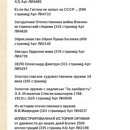
А3) Арт ЛИ4485
Если бы Гитлер не напал на СССР ... (599
страниц) Арт ЛИ4733
Загадочная Отечественная война Военно-
исторический сборник (319 страниц) Арт
ЛИ4826
Зброєзнавство Зброя Право Безпека (450
страниц) Арт ЛИ2145
Звезды Орденов мира (376 страниц) Арт
ЛИ4739
ЗЕЛО Олександр Дмитрук (311 страниц) Арт
ЛИ5257
Златоустовское художественное оружие 19
века (165 страниц)
Золотое оружие с надписью "За храбрость"
Э.Э. Исмаилов Списки кавалеров 1788-
1913г.г. (525 страниц) Арт ЛИ4500
Из истории отечественного оружия
В.В.Мавродин (163 страницы) Арт ЛИ4537
ИЛЛЮСТРИРОВАННАЯ ИСТОРИЯ ОРУЖИЯ
от древности до наших дней Более 2500
иллюстраций (335 страниц А4) Арт ЛИ2198