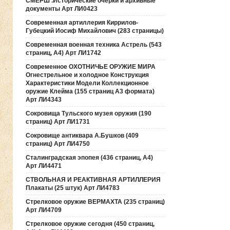
СМЕРШ .Исторические очерки и архивные
документы Арт ЛИ0423
Современная артиллерия Киррилов-
Губецкий Иосиф Михайлович (283 страницы)
Современная военная техника Астрель (543
страниц, А4) Арт ЛИ1742
Современное ОХОТНИЧЬЕ ОРУЖИЕ МИРА
Огнестрельное и холодное Конструкция
Характеристики Модели Коллекционное
оружие Клейма (155 страниц А3 формата)
Арт ЛИ4343
Сокровища Тульского музея оружия (190
cтраниц) Арт ЛИ1731
Сокровище антиквара А.Бушков (409
страниц) Арт ЛИ4750
Сталинградская эпопея (436 страниц, А4)
Арт ЛИ4471
СТВОЛЬНАЯ И РЕАКТИВНАЯ АРТИЛЛЕРИЯ
Плакаты (25 штук) Арт ЛИ4783
Стрелковое оружие ВЕРМАХТА (235 страниц)
Арт ЛИ4709
Стрелковое оружие сегодня (450 страниц,