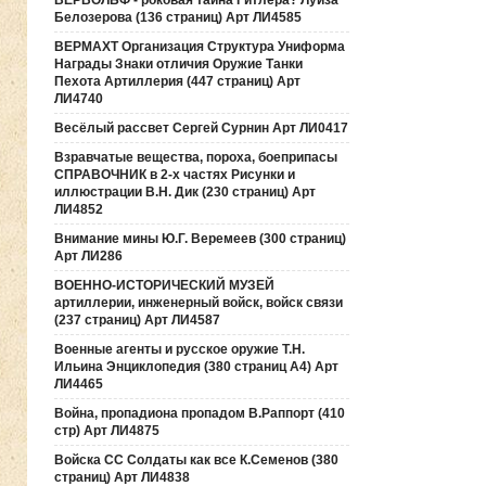
ВЕРВОЛЬФ - роковая тайна Гитлера? Луиза
Белозерова (136 страниц) Арт ЛИ4585
ВЕРМАХТ Организация Структура Униформа
Награды Знаки отличия Оружие Танки
Пехота Артиллерия (447 страниц) Арт
ЛИ4740
Весёлый рассвет Сергей Сурнин Арт ЛИ0417
Взравчатые вещества, пороха, боеприпасы
СПРАВОЧНИК в 2-х частях Рисунки и
иллюстрации В.Н. Дик (230 страниц) Арт
ЛИ4852
Внимание мины Ю.Г. Веремеев (300 страниц)
Арт ЛИ286
ВОЕННО-ИСТОРИЧЕСКИЙ МУЗЕЙ
артиллерии, инженерный войск, войск связи
(237 страниц) Арт ЛИ4587
Военные агенты и русское оружие Т.Н.
Ильина Энциклопедия (380 страниц А4) Арт
ЛИ4465
Война, пропадиона пропадом В.Раппорт (410
стр) Арт ЛИ4875
Войска СС Солдаты как все К.Семенов (380
страниц) Арт ЛИ4838