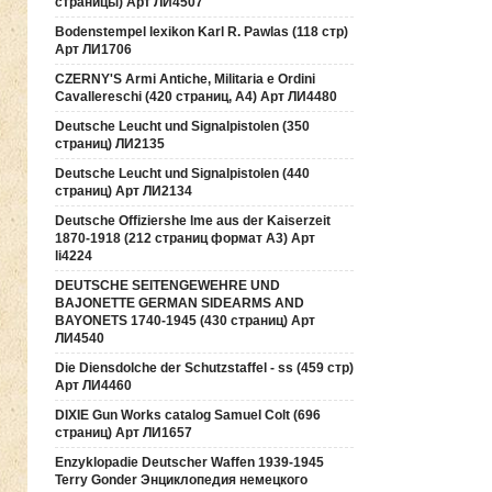
страницы) Арт ЛИ4507
Bodenstempel lexikon Karl R. Pawlas (118 cтр)
Арт ЛИ1706
CZERNY'S Armi Antiche, Militaria e Ordini
Cavallereschi (420 страниц, А4) Арт ЛИ4480
Deutsche Leucht und Signalpistolen (350
страниц) ЛИ2135
Deutsche Leucht und Signalpistolen (440
страниц) Арт ЛИ2134
Deutsche Offiziershe lme aus der Kaiserzeit
1870-1918 (212 страниц формат А3) Арт
li4224
DEUTSCHE SEITENGEWEHRE UND
BAJONETTE GERMAN SIDEARMS AND
BAYONETS 1740-1945 (430 страниц) Арт
ЛИ4540
Die Diensdolche der Schutzstaffel - ss (459 стр)
Арт ЛИ4460
DIXIE Gun Works catalog Samuel Colt (696
страниц) Арт ЛИ1657
Enzyklopadie Deutscher Waffen 1939-1945
Terry Gonder Энциклопедия немецкого