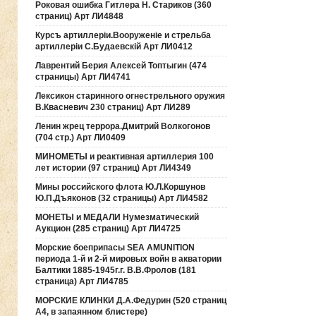
Роковая ошибка Гитлера Н. Стариков (360
страниц) Арт ЛИ4848
Курсъ артиллерiи.Вооруженiе и стрельба
артиллерiи С.Будаевскiй Арт ЛИ0412
Лаврентий Берия Алексей Топтыгин (474
страницы) Арт ЛИ4741
Лексикон старинного огнестрельного оружия
В.Квасневич 230 страниц) Арт ЛИ289
Ленин жрец террора.Дмитрий Волкогонов
(704 стр.) Арт ЛИ0409
МИНОМЕТЫ и реактивная артиллерия 100
лет истории (97 страниц) Арт ЛИ4349
Мины российского флота Ю.Л.Коршунов
Ю.П.Дъяконов (32 страницы) Арт ЛИ4582
МОНЕТЫ и МЕДАЛИ Нумезматический
Аукцион (285 страниц) Арт ЛИ4725
Морские боеприпасы SEA AMUNITION
периода 1-й и 2-й мировых войн в акватории
Балтики 1885-1945г.г. В.В.Фролов (181
страница) Арт ЛИ4785
МОРСКИЕ КЛИНКИ Д.А.Федурин (520 страниц
А4, в запаянном блистере)