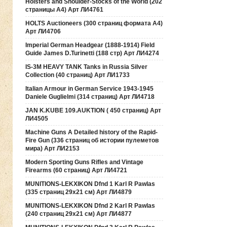
Holsters and Shoulder-Stocks of the World (202
страницы А4) Арт ЛИ4761
HOLTS Auctioneers (300 страниц формата А4)
Арт ЛИ4706
Imperial German Headgear (1888-1914) Field
Guide James D.Turinetti (188 cтр) Арт ЛИ4274
IS-3M HEAVY TANK Tanks in Russia Silver
Collection (40 страниц) Арт ЛИ1733
Italian Armour in German Service 1943-1945
Daniele Guglielmi (314 страниц) Арт ЛИ4718
JAN K.KUBE 109.AUKTION ( 450 страниц) Арт
ЛИ4505
Machine Guns A Detailed history of the Rapid-
Fire Gun (336 страниц об истории пулеметов
мира) Арт ЛИ2153
Modern Sporting Guns Rifles and Vintage
Firearms (60 страниц) Арт ЛИ4721
MUNITIONS-LEKXIKON Dfnd 1 Karl R Pawlas
(335 страниц 29х21 см) Арт ЛИ4879
MUNITIONS-LEKXIKON Dfnd 2 Karl R Pawlas
(240 страниц 29х21 см) Арт ЛИ4877