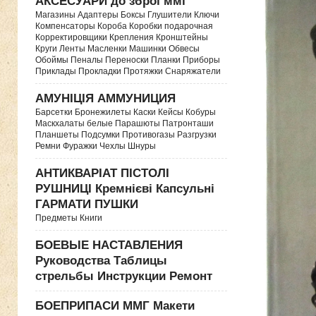
АКСЕСУАРИ до зброї ммг
Магазины Адаптеры Боксы Глушители Ключи
Компенсаторы Короба Коробки подарочная
Корректировщики Крепления Кронштейны
Круги Ленты Масленки Машинки Обвесы
Обоймы Пеналы Переноски Планки Приборы
Приклады Прокладки Протяжки Снаряжатели
АМУНІЦІЯ АММУНИЦИЯ
Барсетки Бронежилеты Каски Кейсы Кобуры
Маскхалаты белые Парашюты Патронташи
Планшеты Подсумки Противогазы Разгрузки
Ремни Фуражки Чехлы Шнуры
АНТИКВАРІАТ ПІСТОЛІ
РУШНИЦІ Кремнієві Капсульні
ГАРМАТИ ПУШКИ
Предметы Книги
БОЕВЫЕ НАСТАВЛЕНИЯ
Руководства Таблицы
стрельбы Инструкции Ремонт
БОЕПРИПАСИ ММГ Макети