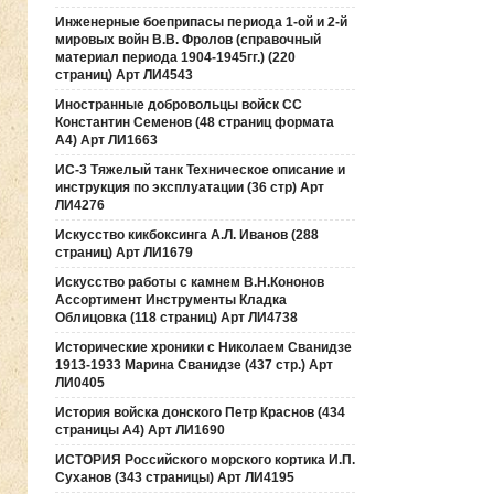
Инженерные боеприпасы периода 1-ой и 2-й
мировых войн В.В. Фролов (справочный
материал периода 1904-1945гг.) (220
страниц) Арт ЛИ4543
Иностранные добровольцы войск СС
Константин Семенов (48 страниц формата
А4) Арт ЛИ1663
ИС-3 Тяжелый танк Техническое описание и
инструкция по эксплуатации (36 стр) Арт
ЛИ4276
Искусство кикбоксинга А.Л. Иванов (288
страниц) Арт ЛИ1679
Искусство работы с камнем В.Н.Кононов
Ассортимент Инструменты Кладка
Облицовка (118 страниц) Арт ЛИ4738
Исторические хроники с Николаем Сванидзе
1913-1933 Марина Сванидзе (437 стр.) Арт
ЛИ0405
История войска донского Петр Краснов (434
страницы А4) Арт ЛИ1690
ИСТОРИЯ Российского морского кортика И.П.
Суханов (343 страницы) Арт ЛИ4195