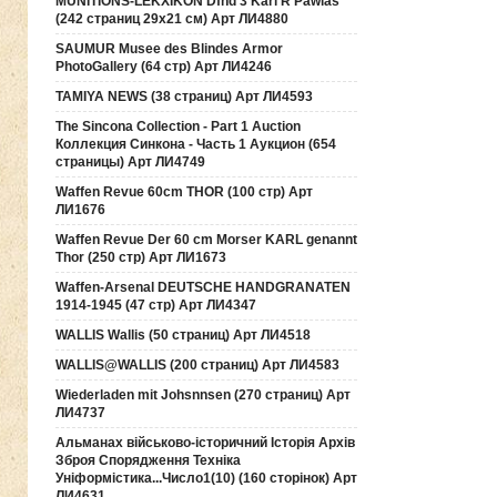
MUNITIONS-LEKXIKON Dfnd 3 Karl R Pawlas
(242 страниц 29х21 см) Арт ЛИ4880
SAUMUR Musee des Blindes Armor
PhotoGallery (64 стр) Арт ЛИ4246
TAMIYA NEWS (38 страниц) Арт ЛИ4593
The Sincona Collection - Part 1 Auction
Коллекция Синкона - Часть 1 Аукцион (654
страницы) Арт ЛИ4749
Waffen Revue 60cm THOR (100 стр) Арт
ЛИ1676
Waffen Revue Der 60 cm Morser KARL genannt
Thor (250 стр) Арт ЛИ1673
Waffen-Arsenal DEUTSCHE HANDGRANATEN
1914-1945 (47 стр) Арт ЛИ4347
WALLIS Wallis (50 страниц) Арт ЛИ4518
WALLIS@WALLIS (200 страниц) Арт ЛИ4583
Wiederladen mit Johsnnsen (270 страниц) Арт
ЛИ4737
Альманах військово-історичний Історія Архів
Зброя Спорядження Техніка
Уніформістика...Число1(10) (160 сторінок) Арт
ЛИ4631