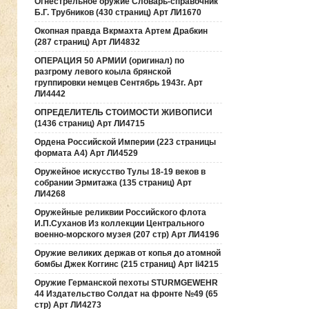
Огнестрельное оружие Словарь-справочник
Б.Г. Трубников (430 страниц) Арт ЛИ1670
Окопная правда Вкрмахта Артем Драбкин
(287 страниц) Арт ЛИ4832
ОПЕРАЦИЯ 50 АРМИИ (оригинал) по
разгрому левого коыла брянской
группировки немцев Сентябрь 1943г. Арт
ЛИ4442
ОПРЕДЕЛИТЕЛЬ СТОИМОСТИ ЖИВОПИСИ
(1436 страниц) Арт ЛИ4715
Ордена Российской Империи (223 страницы
формата А4) Арт ЛИ4529
Оружейное искусство Тулы 18-19 веков в
собрании Эрмитажа (135 страниц) Арт
ЛИ4268
Оружейные реликвии Российского флота
И.П.Суханов Из коллекции Центрального
военно-морского музея (207 стр) Арт ЛИ4196
Оружие великих держав от копья до атомной
бомбы Джек Коггинс (215 страниц) Арт li4215
Оружие Германской пехоты STURMGEWEHR
44 Издательство Солдат на фронте №49 (65
стр) Арт ЛИ4273