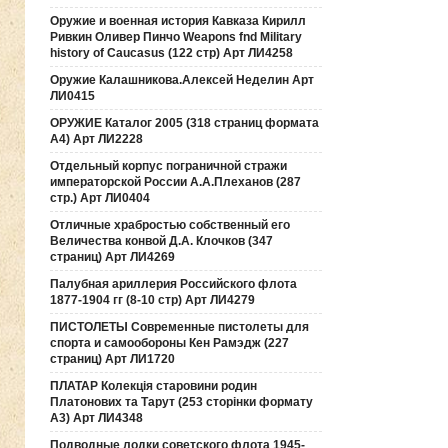
Оружие и военная история Кавказа Кирилл
Ривкин Оливер Пинчо Weapons fnd Military
history of Caucasus (122 стр) Арт ЛИ4258
Оружие Калашникова.Алексей Неделин Арт
ЛИ0415
ОРУЖИЕ Каталог 2005 (318 страниц формата
А4) Арт ЛИ2228
Отдельный корпус пограничной стражи
императорской России А.А.Плеханов (287
стр.) Арт ЛИ0404
Отличные храбростью собственный его
Величества конвой Д.А. Клочков (347
страниц) Арт ЛИ4269
Палубная ариллерия Российского флота
1877-1904 гг (8-10 стр) Арт ЛИ4279
ПИСТОЛЕТЫ Современные пистолеты для
спорта и самообороны Кен Рамэдж (227
страниц) Арт ЛИ1720
ПЛАТАР Колекція старовини родин
Платонових та Тарут (253 сторінки формату
А3) Арт ЛИ4348
Подводные лодки советского флота 1945-