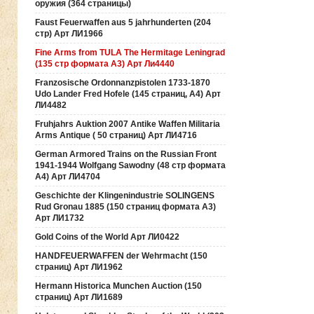
оружия (364 страницы)
Faust Feuerwaffen aus 5 jahrhunderten (204
стр) Арт ЛИ1966
Fine Arms from TULA The Hermitage Leningrad
(135 стр формата А3) Арт Ли4440
Franzosische Ordonnanzpistolen 1733-1870
Udo Lander Fred Hofele (145 страниц, А4) Арт
ЛИ4482
Fruhjahrs Auktion 2007 Antike Waffen Militaria
Arms Antique ( 50 страниц) Арт ЛИ4716
German Armored Trains on the Russian Front
1941-1944 Wolfgang Sawodny (48 стр формата
А4) Арт ЛИ4704
Geschichte der Klingenindustrie SOLINGENS
Rud Gronau 1885 (150 страниц формата А3)
Арт ЛИ1732
Gold Coins of the World Арт ЛИ0422
HANDFEUERWAFFEN der Wehrmacht (150
страниц) Арт ЛИ1962
Hermann Historica Munchen Auction (150
страниц) Арт ЛИ1689