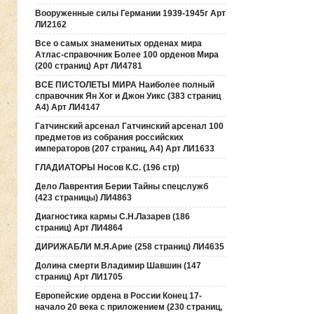
Вооруженные силы Германии 1939-1945г Арт
ЛИ2162
Все о самых знаменитых орденах мира
Атлас-справочник Более 100 орденов Мира
(200 страниц) Арт ЛИ4781
ВСЕ ПИСТОЛЕТЫ МИРА Наиболее полный
справочник Ян Хог и Джон Уикс (383 страниц
А4) Арт ЛИ4147
Гатчинский арсенал Гатчинский арсенал 100
предметов из собрания российских
императоров (207 страниц, А4) Арт ЛИ1633
ГЛАДИАТОРЫ Носов К.С. (196 стр)
Дело Лаврентия Берии Тайны спецслужб
(423 страницы) ЛИ4863
Диагностика кармы С.Н.Лазарев (186
страниц) Арт ЛИ4864
ДИРИЖАБЛИ М.Я.Арие (258 страниц) ЛИ4635
Долина смерти Владимир Шавшин (147
страниц) Арт ЛИ1705
Европейские ордена в России Конец 17-
начало 20 века с приложением (230 страниц,