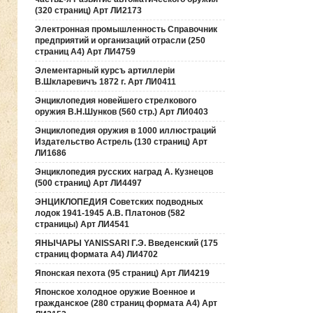
(320 страниц) Арт ЛИ2173
Электронная промышленность Справочник
предприятий и организаций отрасли (250
страниц А4) Арт ЛИ4759
Элементарный курсъ артиллерiи
В.Шкларевичъ 1872 г. Арт ЛИ0411
Энциклопедия новейшего стрелкового
оружия В.Н.Шунков (560 стр.) Арт ЛИ0403
Энциклопедия оружия в 1000 иллюстраций
Издательство Астрель (130 страниц) Арт
ЛИ1686
Энциклопедия русских наград А. Кузнецов
(500 страниц) Арт ЛИ4497
ЭНЦИКЛОПЕДИЯ Советских подводных
лодок 1941-1945 А.В. Платонов (582
страницы) Арт ЛИ4541
ЯНЫЧАРЫ YANISSARI Г.Э. Введенский (175
страниц формата А4) ЛИ4702
Японская пехота (95 страниц) Арт ЛИ4219
Японское холодное оружие Военное и
гражданское (280 страниц формата А4) Арт