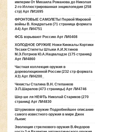
империи От Михаила Романова до Николая
2-го Иллюстрированная энциклопедия (258
стр) Арт ЛИ1695
ФРОНТОВЫЕ САМОЛЕТЫ Первой Мировой
войны В. Кондратьев (71 страница формата
А4) Арт ЛИ4751
ФСБ взрывают Россию Арт ЛИ0408
ХОЛОДНОЕ ОРУЖИЕ Ножи Кинжалы Кортики
Тесаки Стилеты Штыки А.И.Устинов
М.Э.Потрнов Ю.А.Нацваладзе (175 страниц)
Арт ЛИ4860
Частная коллекция оружия в
дореволюционной России (232 стр формата
А3) Арт ЛИ4200_
Чекисты Сталина В.Н. Степанков
Э.П.Шарапов (473 страницы) Арт ЛИ4746
Шер ше ля НЕФТЬ Николай Стариков (270
страниц) Арт ЛИ4830
Штурмовое оружие Подробнейшее описание
самого известного оружия в мире Джек
Льюис
Эволюция стрелкового оружия В.Федоров
часть2-я Развитие автоматического оружия