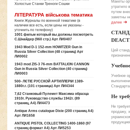
Макеты ор
Холостые Станки Треноги Сошки
утратило 
путем вне
ЛІТЕРАТУРА військова тематика
заметны н
Книги Журналы по военной тематике (в
далее
наличии все есть, если цены не указаны -
уточнить по телефону)
СТАНДА
1001 фильм который вы должны посмотреть
DEACTIV
С.Шнайдер (960 стр.) Арт ЛИ0407
1943 Mod D-1 152-mm HOWITZER Gun in
Цей станда
Russia Silver Collection (48 страниц) Арт
призначено
ЛИ0002
1943 mod ZIS-3 76-mm BATTALION CANNON
Учебно
Gun in Russia Silver Collection (40 страниц)
ЛИ0003
Учебное о
выполнени
500- ЛЄТІЕ РУССКОЙ АРТИЛЛЕРІИ 1389-
Стандарта
1880г.г. (101 страница) Арт ЛИ4344
7,62 Станковый Пулемет Максима образца
Не треб
1910г. Руководство службы 1942г. (89
страниц, А4) ЛИ4473
Не требуе
Antique Arms cutalogue Dixie (200 страниц А4)
продажу, 
Арт ЛИ1658
украинско
продукцие
ANTIQUE PISTOL COLLECTING 1400-1860 (97
страниц формат А4) Арт ЛИ5253