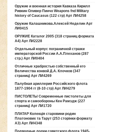
Оружие и военная история Кавказа Кирилл
Ривкин Оливер Пинчо Weapons fnd Military
history of Caucasus (122 стр) Арт ЛИ4258
Оружие Калашникова.Алексей Неделин Арт
ЛИ0415
ОРУЖИЕ Каталог 2005 (318 страниц формата
А4) Арт ЛИ2228
Отдельный корпус пограничной стражи
императорской России А.А.Плеханов (287
стр.) Арт ЛИ0404
Отличные храбростью собственный его
Величества конвой Д.А. Клочков (347
страниц) Арт ЛИ4269
Палубная ариллерия Российского флота
1877-1904 гг (8-10 стр) Арт ЛИ4279
ПИСТОЛЕТЫ Современные пистолеты для
спорта и самообороны Кен Рамэдж (227
страниц) Арт ЛИ1720
ПЛАТАР Колекція старовини родин
Платонових та Тарут (253 сторінки формату
А3) Арт ЛИ4348
Подводные лодки советского флота 1945-