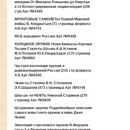
империи От Михаила Романова до Николая
2-го Иллюстрированная энциклопедия (258
стр) Арт ЛИ1695
ФРОНТОВЫЕ САМОЛЕТЫ Первой Мировой
войны В. Кондратьев (71 страница формата
А4) Арт ЛИ4751
ФСБ взрывают Россию Арт ЛИ0408
ХОЛОДНОЕ ОРУЖИЕ Ножи Кинжалы Кортики
Тесаки Стилеты Штыки А.И.Устинов
М.Э.Потрнов Ю.А.Нацваладзе (175 страниц)
Арт ЛИ4860
Частная коллекция оружия в
дореволюционной России (232 стр формата
А3) Арт ЛИ4200_
Чекисты Сталина В.Н. Степанков
Э.П.Шарапов (473 страницы) Арт ЛИ4746
Шер ше ля НЕФТЬ Николай Стариков (270
страниц) Арт ЛИ4830
Штурмовое оружие Подробнейшее описание
самого известного оружия в мире Джек
Льюис
Эволюция стрелкового оружия В.Федоров
часть2-я Развитие автоматического оружия