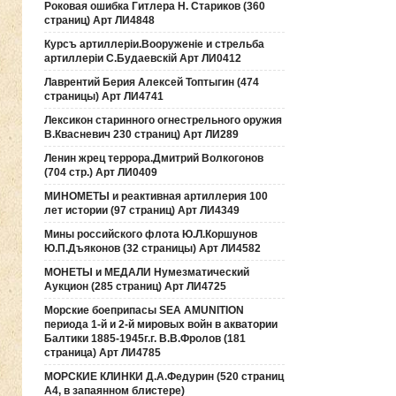
Роковая ошибка Гитлера Н. Стариков (360
страниц) Арт ЛИ4848
Курсъ артиллерiи.Вооруженiе и стрельба
артиллерiи С.Будаевскiй Арт ЛИ0412
Лаврентий Берия Алексей Топтыгин (474
страницы) Арт ЛИ4741
Лексикон старинного огнестрельного оружия
В.Квасневич 230 страниц) Арт ЛИ289
Ленин жрец террора.Дмитрий Волкогонов
(704 стр.) Арт ЛИ0409
МИНОМЕТЫ и реактивная артиллерия 100
лет истории (97 страниц) Арт ЛИ4349
Мины российского флота Ю.Л.Коршунов
Ю.П.Дъяконов (32 страницы) Арт ЛИ4582
МОНЕТЫ и МЕДАЛИ Нумезматический
Аукцион (285 страниц) Арт ЛИ4725
Морские боеприпасы SEA AMUNITION
периода 1-й и 2-й мировых войн в акватории
Балтики 1885-1945г.г. В.В.Фролов (181
страница) Арт ЛИ4785
МОРСКИЕ КЛИНКИ Д.А.Федурин (520 страниц
А4, в запаянном блистере)