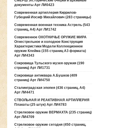
СМЕРШ .Исторические очерки и архивные
документы Арт ЛИ0423
Современная артиллерия Киррилов-
Губецкий Иосиф Михайлович (283 страницы)
Современная военная техника Астрель (543
страниц, А4) Арт ЛИ1742
Современное ОХОТНИЧЬЕ ОРУЖИЕ МИРА
Огнестрельное и холодное Конструкция
Характеристики Модели Коллекционное
оружие Клейма (155 страниц А3 формата)
Арт ЛИ4343
Сокровища Тульского музея оружия (190
cтраниц) Арт ЛИ1731
Сокровище антиквара А.Бушков (409
страниц) Арт ЛИ4750
Сталинградская эпопея (436 страниц, А4)
Арт ЛИ4471
СТВОЛЬНАЯ И РЕАКТИВНАЯ АРТИЛЛЕРИЯ
Плакаты (25 штук) Арт ЛИ4783
Стрелковое оружие ВЕРМАХТА (235 страниц)
Арт ЛИ4709
Стрелковое оружие сегодня (450 страниц,