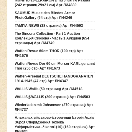
MUNITIONS-LEKXIKON Dfnd 3 Karl R Pawlas
(242 страниц 29х21 см) Арт ЛИ4880
SAUMUR Musee des Blindes Armor
PhotoGallery (64 стр) Арт ЛИ4246
TAMIYA NEWS (38 страниц) Арт ЛИ4593
The Sincona Collection - Part 1 Auction
Коллекция Синкона - Часть 1 Аукцион (654
страницы) Арт ЛИ4749
Waffen Revue 60cm THOR (100 стр) Арт
ЛИ1676
Waffen Revue Der 60 cm Morser KARL genannt
Thor (250 стр) Арт ЛИ1673
Waffen-Arsenal DEUTSCHE HANDGRANATEN
1914-1945 (47 стр) Арт ЛИ4347
WALLIS Wallis (50 страниц) Арт ЛИ4518
WALLIS@WALLIS (200 страниц) Арт ЛИ4583
Wiederladen mit Johsnnsen (270 страниц) Арт
ЛИ4737
Альманах військово-історичний Історія Архів
Зброя Спорядження Техніка
Уніформістика...Число1(10) (160 сторінок) Арт
ЛИ4631