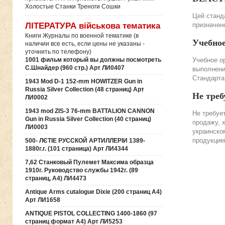
Холостые Станки Треноги Сошки
Цей станда
призначено
ЛІТЕРАТУРА військова тематика
Книги Журналы по военной тематике (в
Учебно
наличии все есть, если цены не указаны -
уточнить по телефону)
Учебное о
1001 фильм который вы должны посмотреть
С.Шнайдер (960 стр.) Арт ЛИ0407
выполнени
Стандарта
1943 Mod D-1 152-mm HOWITZER Gun in
Russia Silver Collection (48 страниц) Арт
Не треб
ЛИ0002
1943 mod ZIS-3 76-mm BATTALION CANNON
Не требуе
Gun in Russia Silver Collection (40 страниц)
продажу, 
ЛИ0003
украинско
продукцие
500- ЛЄТІЕ РУССКОЙ АРТИЛЛЕРІИ 1389-
1880г.г. (101 страница) Арт ЛИ4344
7,62 Станковый Пулемет Максима образца
1910г. Руководство службы 1942г. (89
страниц, А4) ЛИ4473
Antique Arms cutalogue Dixie (200 страниц А4)
Арт ЛИ1658
ANTIQUE PISTOL COLLECTING 1400-1860 (97
страниц формат А4) Арт ЛИ5253