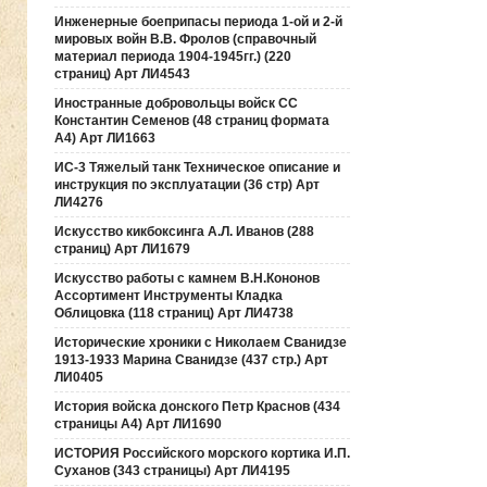
Инженерные боеприпасы периода 1-ой и 2-й
мировых войн В.В. Фролов (справочный
материал периода 1904-1945гг.) (220
страниц) Арт ЛИ4543
Иностранные добровольцы войск СС
Константин Семенов (48 страниц формата
А4) Арт ЛИ1663
ИС-3 Тяжелый танк Техническое описание и
инструкция по эксплуатации (36 стр) Арт
ЛИ4276
Искусство кикбоксинга А.Л. Иванов (288
страниц) Арт ЛИ1679
Искусство работы с камнем В.Н.Кононов
Ассортимент Инструменты Кладка
Облицовка (118 страниц) Арт ЛИ4738
Исторические хроники с Николаем Сванидзе
1913-1933 Марина Сванидзе (437 стр.) Арт
ЛИ0405
История войска донского Петр Краснов (434
страницы А4) Арт ЛИ1690
ИСТОРИЯ Российского морского кортика И.П.
Суханов (343 страницы) Арт ЛИ4195