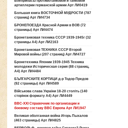
Боеприпасы противотанковой и танковой
артиллерии германской армии Арт ЛИ0419
Большая книга ВОСТОЧНОЙ МУДРОСТИ (787
страниц) Арт ЛИ4734
БРОНЕПОЕЗДА Красной Армии в ВОВ (72
страницы) Арт ЛИ4474
Бронетанковая техника СССР 1939-1945г (32
страницы А4) Арт ЛИ2163
Бронетанковая ТЕХНИКА СССР Второй
Мировой войны (207 страниц) Арт ЛИ4727
Бронетехника Японии 1939-1945 Техника
молодежи Историческая серия (88 страниц,
А4) Арт ЛИ4484
БЪЛГАРСКИТЕ КОРТИЦИ д-р Тодор Предов
(92 страницы) Арт ЛИ4589
Військова слава України 18-20 століть (140
сторінок формату А4) Арт ЛИ4449
ВВС-ХХI Справочник по организации и
боевому составу ВВС Европа Арт ЛИ1947
Великая оболганная война Игорь Пыхалов
(463 страницы) Арт ЛИ4825