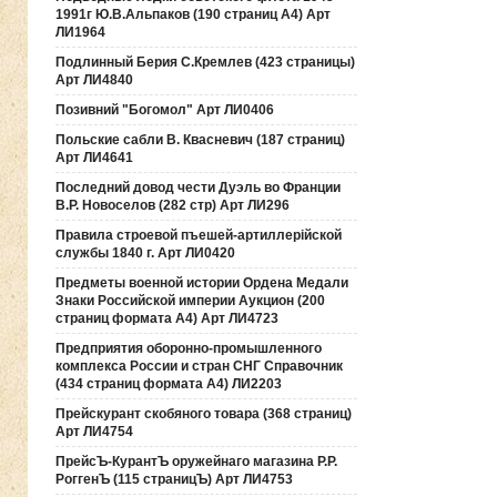
1991г Ю.В.Альпаков (190 страниц А4) Арт
ЛИ1964
Подлинный Берия С.Кремлев (423 страницы)
Арт ЛИ4840
Позивний "Богомол" Арт ЛИ0406
Польские сабли В. Квасневич (187 страниц)
Арт ЛИ4641
Последний довод чести Дуэль во Франции
В.Р. Новоселов (282 стр) Арт ЛИ296
Правила строевой пъешей-артиллерiйской
службы 1840 г. Арт ЛИ0420
Предметы военной истории Ордена Медали
Знаки Российской империи Аукцион (200
страниц формата А4) Арт ЛИ4723
Предприятия оборонно-промышленного
комплекса России и стран СНГ Справочник
(434 страниц формата А4) ЛИ2203
Прейскурант скобяного товара (368 страниц)
Арт ЛИ4754
ПрейсЪ-КурантЪ оружейнаго магазина Р.Р.
РоггенЪ (115 страницЪ) Арт ЛИ4753