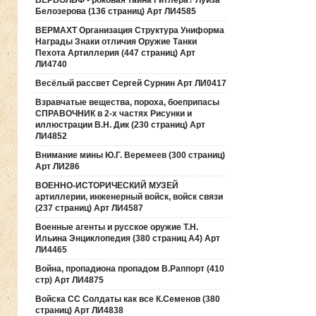
ВЕРВОЛЬФ - роковая тайна Гитлера? Луиза
Белозерова (136 страниц) Арт ЛИ4585
ВЕРМАХТ Организация Структура Униформа
Награды Знаки отличия Оружие Танки
Пехота Артиллерия (447 страниц) Арт
ЛИ4740
Весёлый рассвет Сергей Сурнин Арт ЛИ0417
Взравчатые вещества, пороха, боеприпасы
СПРАВОЧНИК в 2-х частях Рисунки и
иллюстрации В.Н. Дик (230 страниц) Арт
ЛИ4852
Внимание мины Ю.Г. Веремеев (300 страниц)
Арт ЛИ286
ВОЕННО-ИСТОРИЧЕСКИЙ МУЗЕЙ
артиллерии, инженерный войск, войск связи
(237 страниц) Арт ЛИ4587
Военные агенты и русское оружие Т.Н.
Ильина Энциклопедия (380 страниц А4) Арт
ЛИ4465
Война, пропадиона пропадом В.Раппорт (410
стр) Арт ЛИ4875
Войска СС Солдаты как все К.Семенов (380
страниц) Арт ЛИ4838