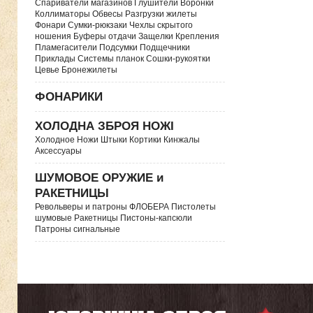
Спариватели магазинов Глушители Воронки
Коллиматоры Обвесы Разгрузки жилеты
Фонари Сумки-рюкзаки Чехлы скрытого
ношения Буферы отдачи Защелки Крепления
Пламегасители Подсумки Подщечники
Приклады Системы планок Сошки-рукоятки
Цевье Бронежилеты
ФОНАРИКИ
ХОЛОДНА ЗБРОЯ НОЖІ
Холодное Ножи Штыки Кортики Кинжалы
Аксессуары
ШУМОВОЕ ОРУЖИЕ и
РАКЕТНИЦЫ
Револьверы и патроны ФЛОБЕРА Пистолеты
шумовые Ракетницы Пистоны-капсюли
Патроны сигнальные