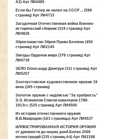
А3) Арт ЛИ4485
Если бы Гитлер не напал на СССР ... (599
страниц) Арт ЛИ4733
Загадочная Отечественная война Военно-
исторический сборник (319 страниц) Арт
ЛИ4826
Зброєзнавство Зброя Право Безпека (450
страниц) Арт ЛИ2145
Звезды Орденов мира (376 страниц) Арт
ЛИ4739
ЗЕЛО Олександр Дмитрук (311 страниц) Арт
ЛИ5257
Златоустовское художественное оружие 19
века (165 страниц)
Золотое оружие с надписью "За храбрость"
Э.Э. Исмаилов Списки кавалеров 1788-
1913г.г. (525 страниц) Арт ЛИ4500
Из истории отечественного оружия
В.В.Мавродин (163 страницы) Арт ЛИ4537
ИЛЛЮСТРИРОВАННАЯ ИСТОРИЯ ОРУЖИЯ
от древности до наших дней Более 2500
иллюстраций (335 страниц А4) Арт ЛИ2198