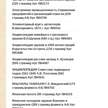
(320 страниц) Арт ЛИ2173
Электронная промышленность Справочник
предприятий и организаций отрасли (250
страниц А4) Арт ЛИ4759
Элементарный курсъ артиллерiи
В.Шкларевичъ 1872 г. Арт ЛИ0411
Энциклопедия новейшего стрелкового
оружия В.Н.Шунков (560 стр.) Арт ЛИ0403
Энциклопедия оружия в 1000 иллюстраций
Издательство Астрель (130 страниц) Арт
ЛИ1686
Энциклопедия русских наград А. Кузнецов
(500 страниц) Арт ЛИ4497
ЭНЦИКЛОПЕДИЯ Советских подводных
лодок 1941-1945 А.В. Платонов (582
страницы) Арт ЛИ4541
ЯНЫЧАРЫ YANISSARI Г.Э. Введенский (175
страниц формата А4) ЛИ4702
Японская пехота (95 страниц) Арт ЛИ4219
Японское холодное оружие Военное и
гражданское (280 страниц формата А4) Арт