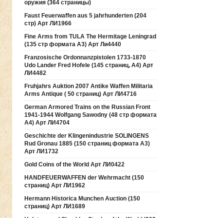
оружия (364 страницы)
Faust Feuerwaffen aus 5 jahrhunderten (204
стр) Арт ЛИ1966
Fine Arms from TULA The Hermitage Leningrad
(135 стр формата А3) Арт Ли4440
Franzosische Ordonnanzpistolen 1733-1870
Udo Lander Fred Hofele (145 страниц, А4) Арт
ЛИ4482
Fruhjahrs Auktion 2007 Antike Waffen Militaria
Arms Antique ( 50 страниц) Арт ЛИ4716
German Armored Trains on the Russian Front
1941-1944 Wolfgang Sawodny (48 стр формата
А4) Арт ЛИ4704
Geschichte der Klingenindustrie SOLINGENS
Rud Gronau 1885 (150 страниц формата А3)
Арт ЛИ1732
Gold Coins of the World Арт ЛИ0422
HANDFEUERWAFFEN der Wehrmacht (150
страниц) Арт ЛИ1962
Hermann Historica Munchen Auction (150
страниц) Арт ЛИ1689