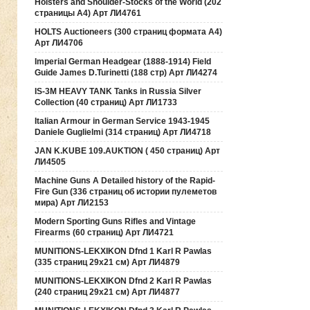
Holsters and Shoulder-Stocks of the World (202
страницы А4) Арт ЛИ4761
HOLTS Auctioneers (300 страниц формата А4)
Арт ЛИ4706
Imperial German Headgear (1888-1914) Field
Guide James D.Turinetti (188 cтр) Арт ЛИ4274
IS-3M HEAVY TANK Tanks in Russia Silver
Collection (40 страниц) Арт ЛИ1733
Italian Armour in German Service 1943-1945
Daniele Guglielmi (314 страниц) Арт ЛИ4718
JAN K.KUBE 109.AUKTION ( 450 страниц) Арт
ЛИ4505
Machine Guns A Detailed history of the Rapid-
Fire Gun (336 страниц об истории пулеметов
мира) Арт ЛИ2153
Modern Sporting Guns Rifles and Vintage
Firearms (60 страниц) Арт ЛИ4721
MUNITIONS-LEKXIKON Dfnd 1 Karl R Pawlas
(335 страниц 29х21 см) Арт ЛИ4879
MUNITIONS-LEKXIKON Dfnd 2 Karl R Pawlas
(240 страниц 29х21 см) Арт ЛИ4877