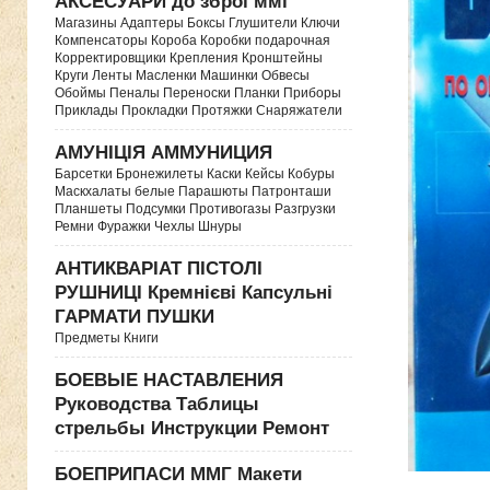
АКСЕСУАРИ до зброї ммг
Магазины Адаптеры Боксы Глушители Ключи
Компенсаторы Короба Коробки подарочная
Корректировщики Крепления Кронштейны
Круги Ленты Масленки Машинки Обвесы
Обоймы Пеналы Переноски Планки Приборы
Приклады Прокладки Протяжки Снаряжатели
АМУНІЦІЯ АММУНИЦИЯ
Барсетки Бронежилеты Каски Кейсы Кобуры
Маскхалаты белые Парашюты Патронташи
Планшеты Подсумки Противогазы Разгрузки
Ремни Фуражки Чехлы Шнуры
АНТИКВАРІАТ ПІСТОЛІ
РУШНИЦІ Кремнієві Капсульні
ГАРМАТИ ПУШКИ
Предметы Книги
БОЕВЫЕ НАСТАВЛЕНИЯ
Руководства Таблицы
стрельбы Инструкции Ремонт
БОЕПРИПАСИ ММГ Макети