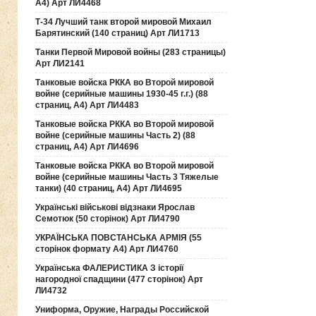
А4) Арт ЛИ4468
Т-34 Лучший танк второй мировой Михаил
Барятинский (140 страниц) Арт ЛИ1713
Танки Первой Мировой войны (283 страницы)
Арт ЛИ2141
Танковые войска РККА во Второй мировой
войне (серийные машины 1930-45 г.г.) (88
страниц, А4) Арт ЛИ4483
Танковые войска РККА во Второй мировой
войне (серийные машины Часть 2) (88
страниц, А4) Арт ЛИ4696
Танковые войска РККА во Второй мировой
войне (серийные машины Часть 3 Тяжелые
танки) (40 страниц, А4) Арт ЛИ4695
Українські військові відзнаки Ярослав
Семотюк (50 сторінок) Арт ЛИ4790
УКРАЇНСЬКА ПОВСТАНСЬКА АРМІЯ (55
сторінок формату А4) Арт ЛИ4760
Українська ФАЛЕРИСТИКА З історії
нагородної спадщини (477 сторінок) Арт
ЛИ4732
Униформа, Оружие, Награды Российской