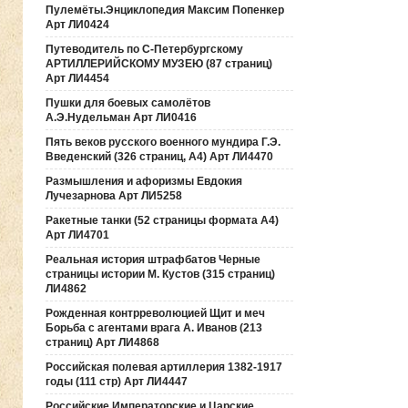
Пулемёты.Энциклопедия Максим Попенкер
Арт ЛИ0424
Путеводитель по С-Петербургскому
АРТИЛЛЕРИЙСКОМУ МУЗЕЮ (87 страниц)
Арт ЛИ4454
Пушки для боевых самолётов
А.Э.Нудельман Арт ЛИ0416
Пять веков русского военного мундира Г.Э.
Введенский (326 страниц, А4) Арт ЛИ4470
Размышления и афоризмы Евдокия
Лучезарнова Арт ЛИ5258
Ракетные танки (52 страницы формата А4)
Арт ЛИ4701
Реальная история штрафбатов Черные
страницы истории М. Кустов (315 страниц)
ЛИ4862
Рожденная контрреволюцией Щит и меч
Борьба с агентами врага А. Иванов (213
страниц) Арт ЛИ4868
Российская полевая артиллерия 1382-1917
годы (111 стр) Арт ЛИ4447
Российские Императорские и Царские