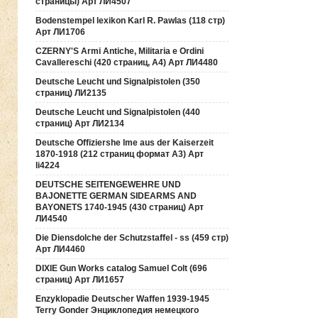
страницы) Арт ЛИ4507
Bodenstempel lexikon Karl R. Pawlas (118 cтр)
Арт ЛИ1706
CZERNY'S Armi Antiche, Militaria e Ordini
Cavallereschi (420 страниц, А4) Арт ЛИ4480
Deutsche Leucht und Signalpistolen (350
страниц) ЛИ2135
Deutsche Leucht und Signalpistolen (440
страниц) Арт ЛИ2134
Deutsche Offiziershe lme aus der Kaiserzeit
1870-1918 (212 страниц формат А3) Арт
li4224
DEUTSCHE SEITENGEWEHRE UND
BAJONETTE GERMAN SIDEARMS AND
BAYONETS 1740-1945 (430 страниц) Арт
ЛИ4540
Die Diensdolche der Schutzstaffel - ss (459 стр)
Арт ЛИ4460
DIXIE Gun Works catalog Samuel Colt (696
страниц) Арт ЛИ1657
Enzyklopadie Deutscher Waffen 1939-1945
Terry Gonder Энциклопедия немецкого