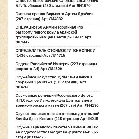
Огнестрельное оружие Словарь-справочник
Б.Г. Трубников (430 страниц) Арт ЛИ1670
Окопная правда Вкрмахта Артем Драбкин
(287 страниц) Арт ЛИ4832
ОПЕРАЦИЯ 50 АРМИИ (оригинал) по
разгрому левого коыла брянской
группировки немцев Сентябрь 1943г. Арт
ЛИ4442
ОПРЕДЕЛИТЕЛЬ СТОИМОСТИ ЖИВОПИСИ
(1436 страниц) Арт ЛИ4715
Ордена Российской Империи (223 страницы
формата А4) Арт ЛИ4529
Оружейное искусство Тулы 18-19 веков в
собрании Эрмитажа (135 страниц) Арт
ЛИ4268
Оружейные реликвии Российского флота
И.П.Суханов Из коллекции Центрального
военно-морского музея (207 стр) Арт ЛИ4196
Оружие великих держав от копья до атомной
бомбы Джек Коггинс (215 страниц) Арт li4215
Оружие Германской пехоты STURMGEWEHR
44 Издательство Солдат на фронте №49 (65
стр) Арт ЛИ4273