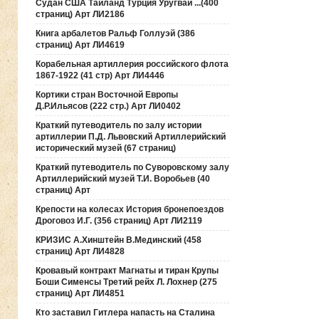
Судан США Таиланд Турция Уругвай ...(400
страниц) Арт ЛИ2186
Книга арбалетов Ральф Голлуэй (386
страниц) Арт ЛИ4619
Корабельная артиллерия российского флота
1867-1922 (41 стр) Арт ЛИ4446
Кортики стран Восточной Европы
Д.Р.Ильясов (222 стр.) Арт ЛИ0402
Краткий путеводитель по залу истории
артиллерии П.Д. Львовский Артиллерийский
исторический музей (67 страниц)
Краткий путеводитель по Суворовскому залу
Артиллерийский музей Т.И. Воробьев (40
страниц) Арт
Крепости на колесах История бронепоездов
Дроговоз И.Г. (356 страниц) Арт ЛИ2119
КРИЗИС А.Хинштейн В.Мединский (458
страниц) Арт ЛИ4828
Кровавый контракт Магнаты и тиран Крупы
Боши Сименсы Третий рейх Л. Лохнер (275
страниц) Арт ЛИ4851
Кто заставил Гитлера напасть на Сталина