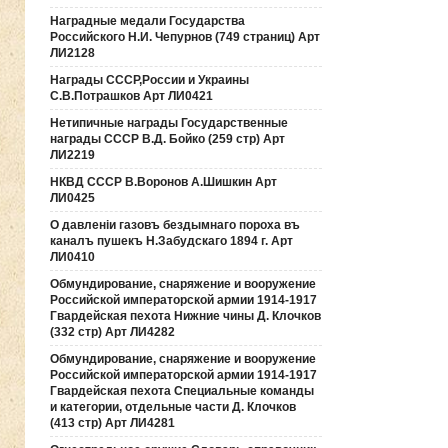
Наградные медали Государства
Российского Н.И. Чепурнов (749 страниц) Арт
ЛИ2128
Награды СССР,России и Украины
С.В.Потрашков Арт ЛИ0421
Нетипичные награды Государственные
награды СССР В.Д. Бойко (259 стр) Арт
ЛИ2219
НКВД СССР В.Воронов А.Шишкин Арт
ЛИ0425
О давленiи газовъ бездымнаго пороха въ
каналъ пушекъ Н.Забудскаго 1894 г. Арт
ЛИ0410
Обмундирование, снаряжение и вооружение
Российской императорской армии 1914-1917
Гвардейская пехота Нижние чины Д. Клочков
(332 стр) Арт ЛИ4282
Обмундирование, снаряжение и вооружение
Российской императорской армии 1914-1917
Гвардейская пехота Специальные команды
и категории, отдельные части Д. Клочков
(413 стр) Арт ЛИ4281