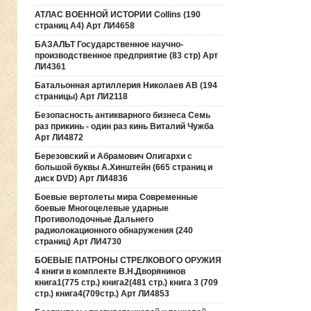
АТЛАС ВОЕННОЙ ИСТОРИИ Collins (190
страниц А4) Арт ЛИ4658
БАЗАЛЬТ Государственное научно-
производственное предприятие (83 стр) Арт
ЛИ4361
Батальонная артиллерия Николаев АВ (194
страницы) Арт ЛИ2118
Безопасность антикварного бизнеса Семь
раз прикинь - один раз кинь Виталий Чужба
Арт ЛИ4872
Березовский и Абрамович Олигархи с
большой буквы А.Хинштейн (665 страниц и
диск DVD) Арт ЛИ4836
Боевые вертолеты мира Современные
боевые Многоцелевые ударные
Противолодочные Дальнего
радиолокационного обнаружения (240
страниц) Арт ЛИ4730
БОЕВЫЕ ПАТРОНЫ СТРЕЛКОВОГО ОРУЖИЯ
4 книги в комплекте В.Н.Дворянинов
книга1(775 стр.) книга2(481 стр.) книга 3 (709
стр.) книга4(709стр.) Арт ЛИ4853