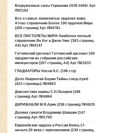
Вооруженные силы Германии 1939-1945г Арт
ЛИ2162
Все о самых знаменитых орденах мира
Атлас-справочник Более 100 орденов Мира
(200 страниц) Арт ЛИ4781
ВСЕ ПИСТОЛЕТЫ МИРА Наиболее полный
справочник Ян Хог и Джон Уикс (383 страниц
А4) Арт ЛИ4147
Гатчинский арсенал Гатчинский арсенал 100
предметов из собрания российских
императоров (207 страниц, А4) Арт ЛИ1633
ГЛАДИАТОРЫ Носов К.С. (196 стр)
Дело Лаврентия Берии Тайны спецслужб
(423 страницы) ЛИ4863
Диагностика кармы С.Н.Лазарев (186
страниц) Арт ЛИ4864
ДИРИЖАБЛИ М.Я.Арие (258 страниц) ЛИ4635
Долина смерти Владимир Шавшин (147
страниц) Арт ЛИ1705
Европейские ордена в России Конец 17-
начало 20 века с приложением (230 страниц,