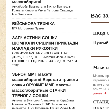
масогабаритні
Авиабомбы Взрыватели Втулки Выстрелы
Гранаты Капсюли Мины Патроны Снаряды
Вас за
Ммг Холостые
ВІЙСЬКОВА ТЕХНІКА
БТР Мотоциклы Пушки
НКВД С
ЗАПЧАСТИНИ СОШКИ
Пулемё
ШОМПОЛИ ЄРШИКИ ПРИКЛАДИ
НАКЛАДКИ РУКОЯТКИ
C-96 MG-34 P-38 PP ZB-30 АК АПС ГП-25
ДП-25 ДП-27 ДШК КПВ Максим Мосина Наган
ПК ППШ РПГ РПД РПК СГ-43 СВД CКС УЗРГМ
тощо
Макеты
ЗБРОЯ ММГ макети
Макеты ор
масогабаритні Верстати триноги
утратило 
путем вне
сошки ОРУЖИЕ ММГ макеты
заметны н
массогабаритные СТАНКИ
далее
ТРЕНОГИ СОШКИ
Автоматы Винтовки Гранатометы Карабины
СТАНДА
Минометы Огнеметы ПЗРК Пистолеты-
DEACTIV
пулеметы ПТРК Пулеметы Пушки Ружья ММГ