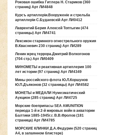
Роковая ошибка Гитлера Н. Стариков (360
страниц) Арт ЛИ4848
Курсъ артиллерiи.Вооруженiе и стрельба
артиллерiи С.Будаевскiй Арт ЛИ0412
Лаврентий Берия Алексей Топтыгин (474
страницы) Арт ЛИ4741
Лексикон старинного огнестрельного оружия
В.Квасневич 230 страниц) Арт ЛИ289
Ленин жрец террора.Дмитрий Волкогонов
(704 стр.) Арт ЛИ0409
МИНОМЕТЫ и реактивная артиллерия 100
лет истории (97 страниц) Арт ЛИ4349
Мины российского флота Ю.Л.Коршунов
Ю.П.Дъяконов (32 страницы) Арт ЛИ4582
МОНЕТЫ и МЕДАЛИ Нумезматический
Аукцион (285 страниц) Арт ЛИ4725
Морские боеприпасы SEA AMUNITION
периода 1-й и 2-й мировых войн в акватории
Балтики 1885-1945г.г. В.В.Фролов (181
страница) Арт ЛИ4785
МОРСКИЕ КЛИНКИ Д.А.Федурин (520 страниц
А4, в запаянном блистере)