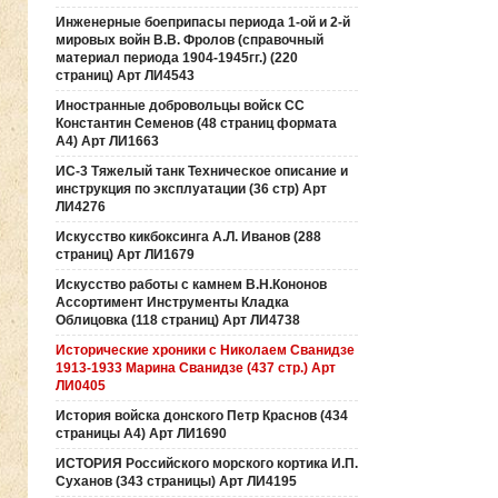
Инженерные боеприпасы периода 1-ой и 2-й
мировых войн В.В. Фролов (справочный
материал периода 1904-1945гг.) (220
страниц) Арт ЛИ4543
Иностранные добровольцы войск СС
Константин Семенов (48 страниц формата
А4) Арт ЛИ1663
ИС-3 Тяжелый танк Техническое описание и
инструкция по эксплуатации (36 стр) Арт
ЛИ4276
Искусство кикбоксинга А.Л. Иванов (288
страниц) Арт ЛИ1679
Искусство работы с камнем В.Н.Кононов
Ассортимент Инструменты Кладка
Облицовка (118 страниц) Арт ЛИ4738
Исторические хроники с Николаем Сванидзе
1913-1933 Марина Сванидзе (437 стр.) Арт
ЛИ0405
История войска донского Петр Краснов (434
страницы А4) Арт ЛИ1690
ИСТОРИЯ Российского морского кортика И.П.
Суханов (343 страницы) Арт ЛИ4195