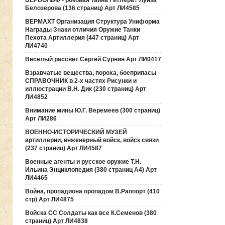
ВЕРВОЛЬФ - роковая тайна Гитлера? Луиза
Белозерова (136 страниц) Арт ЛИ4585
ВЕРМАХТ Организация Структура Униформа
Награды Знаки отличия Оружие Танки
Пехота Артиллерия (447 страниц) Арт
ЛИ4740
Весёлый рассвет Сергей Сурнин Арт ЛИ0417
Взравчатые вещества, пороха, боеприпасы
СПРАВОЧНИК в 2-х частях Рисунки и
иллюстрации В.Н. Дик (230 страниц) Арт
ЛИ4852
Внимание мины Ю.Г. Веремеев (300 страниц)
Арт ЛИ286
ВОЕННО-ИСТОРИЧЕСКИЙ МУЗЕЙ
артиллерии, инженерный войск, войск связи
(237 страниц) Арт ЛИ4587
Военные агенты и русское оружие Т.Н.
Ильина Энциклопедия (380 страниц А4) Арт
ЛИ4465
Война, пропадиона пропадом В.Раппорт (410
стр) Арт ЛИ4875
Войска СС Солдаты как все К.Семенов (380
страниц) Арт ЛИ4838