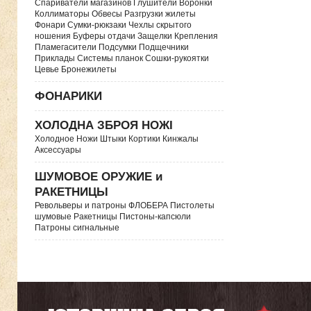
Спариватели магазинов Глушители Воронки
Коллиматоры Обвесы Разгрузки жилеты
Фонари Сумки-рюкзаки Чехлы скрытого
ношения Буферы отдачи Защелки Крепления
Пламегасители Подсумки Подщечники
Приклады Системы планок Сошки-рукоятки
Цевье Бронежилеты
ФОНАРИКИ
ХОЛОДНА ЗБРОЯ НОЖІ
Холодное Ножи Штыки Кортики Кинжалы
Аксессуары
ШУМОВОЕ ОРУЖИЕ и
РАКЕТНИЦЫ
Револьверы и патроны ФЛОБЕРА Пистолеты
шумовые Ракетницы Пистоны-капсюли
Патроны сигнальные