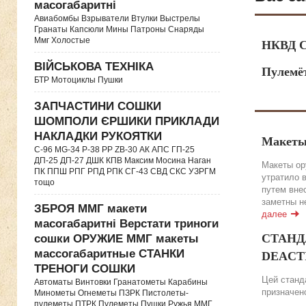
масогабаритні
Авиабомбы Взрыватели Втулки Выстрелы
Гранаты Капсюли Мины Патроны Снаряды
Ммг Холостые
НКВД С
ВІЙСЬКОВА ТЕХНІКА
Пулемё
БТР Мотоциклы Пушки
ЗАПЧАСТИНИ СОШКИ
ШОМПОЛИ ЄРШИКИ ПРИКЛАДИ
НАКЛАДКИ РУКОЯТКИ
Макеты
C-96 MG-34 P-38 PP ZB-30 АК АПС ГП-25
ДП-25 ДП-27 ДШК КПВ Максим Мосина Наган
Макеты ор
ПК ППШ РПГ РПД РПК СГ-43 СВД CКС УЗРГМ
утратило 
тощо
путем вне
заметны н
ЗБРОЯ ММГ макети
далее
масогабаритні Верстати триноги
СТАНДА
сошки ОРУЖИЕ ММГ макеты
массогабаритные СТАНКИ
DEACTIV
ТРЕНОГИ СОШКИ
Цей станда
Автоматы Винтовки Гранатометы Карабины
призначено
Минометы Огнеметы ПЗРК Пистолеты-
пулеметы ПТРК Пулеметы Пушки Ружья ММГ