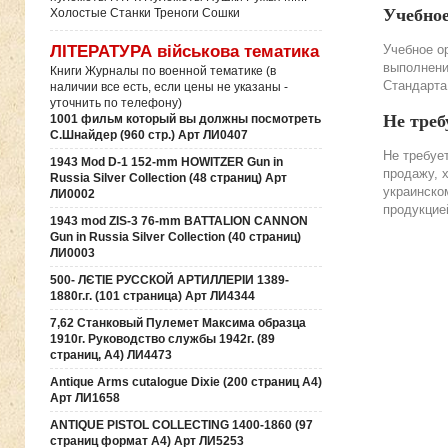
Учебно
Холостые Станки Треноги Сошки
ЛІТЕРАТУРА військова тематика
Учебное о
выполнени
Книги Журналы по военной тематике (в
Стандарта
наличии все есть, если цены не указаны -
уточнить по телефону)
Не треб
1001 фильм который вы должны посмотреть
С.Шнайдер (960 стр.) Арт ЛИ0407
Не требуе
1943 Mod D-1 152-mm HOWITZER Gun in
продажу, 
Russia Silver Collection (48 страниц) Арт
украинско
ЛИ0002
продукцие
1943 mod ZIS-3 76-mm BATTALION CANNON
Gun in Russia Silver Collection (40 страниц)
ЛИ0003
500- ЛЄТІЕ РУССКОЙ АРТИЛЛЕРІИ 1389-
1880г.г. (101 страница) Арт ЛИ4344
7,62 Станковый Пулемет Максима образца
1910г. Руководство службы 1942г. (89
страниц, А4) ЛИ4473
Antique Arms cutalogue Dixie (200 страниц А4)
Арт ЛИ1658
ANTIQUE PISTOL COLLECTING 1400-1860 (97
страниц формат А4) Арт ЛИ5253