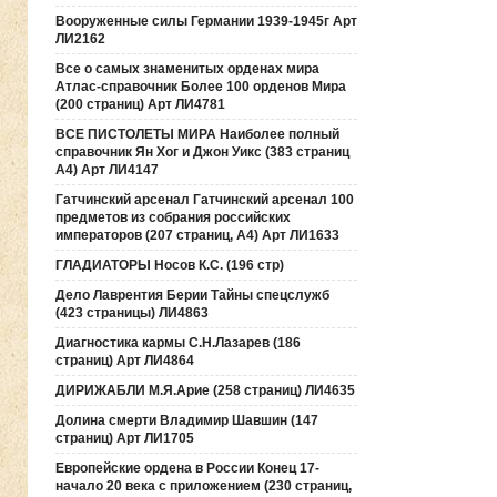
Вооруженные силы Германии 1939-1945г Арт
ЛИ2162
Все о самых знаменитых орденах мира
Атлас-справочник Более 100 орденов Мира
(200 страниц) Арт ЛИ4781
ВСЕ ПИСТОЛЕТЫ МИРА Наиболее полный
справочник Ян Хог и Джон Уикс (383 страниц
А4) Арт ЛИ4147
Гатчинский арсенал Гатчинский арсенал 100
предметов из собрания российских
императоров (207 страниц, А4) Арт ЛИ1633
ГЛАДИАТОРЫ Носов К.С. (196 стр)
Дело Лаврентия Берии Тайны спецслужб
(423 страницы) ЛИ4863
Диагностика кармы С.Н.Лазарев (186
страниц) Арт ЛИ4864
ДИРИЖАБЛИ М.Я.Арие (258 страниц) ЛИ4635
Долина смерти Владимир Шавшин (147
страниц) Арт ЛИ1705
Европейские ордена в России Конец 17-
начало 20 века с приложением (230 страниц,