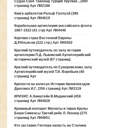
Судан США Таиланд Турция Уругвай ...(400
страниц) Арт ЛИ2186
Книга арбалетов Ральф Голлуэй (386
страниц) Арт ЛИ4619
Корабельная артиллерия российского флота
1867-1922 (41 стр) Арт ЛИ4446
Кортики стран Восточной Европы
Д.Р.Ильясов (222 стр.) Арт ЛИ0402
Краткий путеводитель по залу истории
артиллерии П.Д. Львовский Артиллерийский
исторический музей (67 страниц)
Краткий путеводитель по Суворовскому залу
Артиллерийский музей Т.И. Воробьев (40
страниц) Арт
Крепости на колесах История бронепоездов
Дроговоз И.Г. (356 страниц) Арт ЛИ2119
КРИЗИС А.Хинштейн В.Мединский (458
страниц) Арт ЛИ4828
Кровавый контракт Магнаты и тиран Крупы
Боши Сименсы Третий рейх Л. Лохнер (275
страниц) Арт ЛИ4851
Кто заставил Гитлера напасть на Сталина