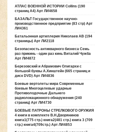
АТЛАС ВОЕННОЙ ИСТОРИИ Collins (190
страниц А4) Арт ЛИ4658
БАЗАЛЬТ Государственное научно-
производственное предприятие (83 стр) Арт
ЛИ4361
Батальонная артиллерия Николаев АВ (194
страницы) Арт ЛИ2118
Безопасность антикварного бизнеса Семь
раз прикинь - один раз кинь Виталий Чужба
Арт ЛИ4872
Березовский и Абрамович Олигархи с
большой буквы А.Хинштейн (665 страниц и
диск DVD) Арт ЛИ4836
Боевые вертолеты мира Современные
боевые Многоцелевые ударные
Противолодочные Дальнего
радиолокационного обнаружения (240
страниц) Арт ЛИ4730
БОЕВЫЕ ПАТРОНЫ СТРЕЛКОВОГО ОРУЖИЯ
4 книги в комплекте В.Н.Дворянинов
книга1(775 стр.) книга2(481 стр.) книга 3 (709
стр.) книга4(709стр.) Арт ЛИ4853