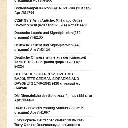
страницы) Арт ЛИ4507
Bodenstempel lexikon Karl R. Pawlas (118 cтр)
Арт ЛИ1706
CZERNY'S Armi Antiche, Militaria e Ordini
Cavallereschi (420 страниц, А4) Арт ЛИ4480
Deutsche Leucht und Signalpistolen (350
страниц) ЛИ2135
Deutsche Leucht und Signalpistolen (440
страниц) Арт ЛИ2134
Deutsche Offiziershe lme aus der Kaiserzeit
1870-1918 (212 страниц формат А3) Арт
li4224
DEUTSCHE SEITENGEWEHRE UND
BAJONETTE GERMAN SIDEARMS AND
BAYONETS 1740-1945 (430 страниц) Арт
ЛИ4540
Die Diensdolche der Schutzstaffel - ss (459 стр)
Арт ЛИ4460
DIXIE Gun Works catalog Samuel Colt (696
страниц) Арт ЛИ1657
Enzyklopadie Deutscher Waffen 1939-1945
Terry Gonder Энциклопедия немецкого