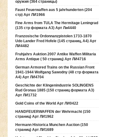
оружия (364 страницы)
Faust Feuerwaffen aus 5 jahrhunderten (204
стр) Арт ЛИ1966
Fine Arms from TULA The Hermitage Leningrad
(135 стр формата А3) Арт Ли4440
Franzosische Ordonnanzpistolen 1733-1870
Udo Lander Fred Hofele (145 страниц, А4) Арт
ЛИ4482
Fruhjahrs Auktion 2007 Antike Waffen Militaria
Arms Antique ( 50 страниц) Арт ЛИ4716
German Armored Trains on the Russian Front
1941-1944 Wolfgang Sawodny (48 стр формата
А4) Арт ЛИ4704
Geschichte der Klingenindustrie SOLINGENS
Rud Gronau 1885 (150 страниц формата А3)
Арт ЛИ1732
Gold Coins of the World Арт ЛИ0422
HANDFEUERWAFFEN der Wehrmacht (150
страниц) Арт ЛИ1962
Hermann Historica Munchen Auction (150
страниц) Арт ЛИ1689