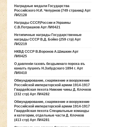
Наградные медали Государства
Российского Н.И. Чепурнов (749 страниц) Арт
ЛИ2128
Награды СССР,России и Украины
С.В.Потрашков Арт ЛИ0421
Нетипичные награды Государственные
награды СССР В.Д. Бойко (259 стр) Арт
ЛИ2219
НКВД СССР В.Воронов А.Шишкин Арт
ЛИ0425
О давленiи газовъ бездымнаго пороха въ
каналъ пушекъ Н.Забудскаго 1894 г. Арт
ЛИ0410
Обмундирование, снаряжение и вооружение
Российской императорской армии 1914-1917
Гвардейская пехота Нижние чины Д. Клочков
(332 стр) Арт ЛИ4282
Обмундирование, снаряжение и вооружение
Российской императорской армии 1914-1917
Гвардейская пехота Специальные команды
и категории, отдельные части Д. Клочков
(413 стр) Арт ЛИ4281