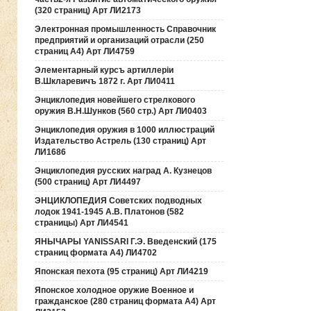
(320 страниц) Арт ЛИ2173
Электронная промышленность Справочник
предприятий и организаций отрасли (250
страниц А4) Арт ЛИ4759
Элементарный курсъ артиллерiи
В.Шкларевичъ 1872 г. Арт ЛИ0411
Энциклопедия новейшего стрелкового
оружия В.Н.Шунков (560 стр.) Арт ЛИ0403
Энциклопедия оружия в 1000 иллюстраций
Издательство Астрель (130 страниц) Арт
ЛИ1686
Энциклопедия русских наград А. Кузнецов
(500 страниц) Арт ЛИ4497
ЭНЦИКЛОПЕДИЯ Советских подводных
лодок 1941-1945 А.В. Платонов (582
страницы) Арт ЛИ4541
ЯНЫЧАРЫ YANISSARI Г.Э. Введенский (175
страниц формата А4) ЛИ4702
Японская пехота (95 страниц) Арт ЛИ4219
Японское холодное оружие Военное и
гражданское (280 страниц формата А4) Арт