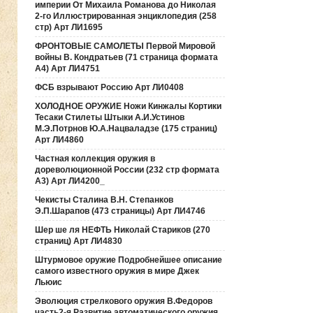
империи От Михаила Романова до Николая
2-го Иллюстрированная энциклопедия (258
стр) Арт ЛИ1695
ФРОНТОВЫЕ САМОЛЕТЫ Первой Мировой
войны В. Кондратьев (71 страница формата
А4) Арт ЛИ4751
ФСБ взрывают Россию Арт ЛИ0408
ХОЛОДНОЕ ОРУЖИЕ Ножи Кинжалы Кортики
Тесаки Стилеты Штыки А.И.Устинов
М.Э.Потрнов Ю.А.Нацваладзе (175 страниц)
Арт ЛИ4860
Частная коллекция оружия в
дореволюционной России (232 стр формата
А3) Арт ЛИ4200_
Чекисты Сталина В.Н. Степанков
Э.П.Шарапов (473 страницы) Арт ЛИ4746
Шер ше ля НЕФТЬ Николай Стариков (270
страниц) Арт ЛИ4830
Штурмовое оружие Подробнейшее описание
самого известного оружия в мире Джек
Льюис
Эволюция стрелкового оружия В.Федоров
часть2-я Развитие автоматического оружия