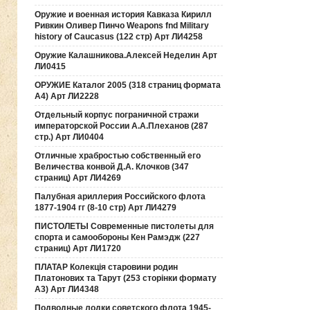
Оружие и военная история Кавказа Кирилл
Ривкин Оливер Пинчо Weapons fnd Military
history of Caucasus (122 стр) Арт ЛИ4258
Оружие Калашникова.Алексей Неделин Арт
ЛИ0415
ОРУЖИЕ Каталог 2005 (318 страниц формата
А4) Арт ЛИ2228
Отдельный корпус пограничной стражи
императорской России А.А.Плеханов (287
стр.) Арт ЛИ0404
Отличные храбростью собственный его
Величества конвой Д.А. Клочков (347
страниц) Арт ЛИ4269
Палубная ариллерия Российского флота
1877-1904 гг (8-10 стр) Арт ЛИ4279
ПИСТОЛЕТЫ Современные пистолеты для
спорта и самообороны Кен Рамэдж (227
страниц) Арт ЛИ1720
ПЛАТАР Колекція старовини родин
Платонових та Тарут (253 сторінки формату
А3) Арт ЛИ4348
Подводные лодки советского флота 1945-