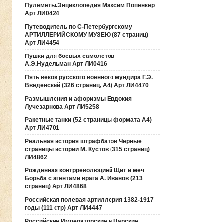
Пулемёты.Энциклопедия Максим Попенкер
Арт ЛИ0424
Путеводитель по С-Петербургскому
АРТИЛЛЕРИЙСКОМУ МУЗЕЮ (87 страниц)
Арт ЛИ4454
Пушки для боевых самолётов
А.Э.Нудельман Арт ЛИ0416
Пять веков русского военного мундира Г.Э.
Введенский (326 страниц, А4) Арт ЛИ4470
Размышления и афоризмы Евдокия
Лучезарнова Арт ЛИ5258
Ракетные танки (52 страницы формата А4)
Арт ЛИ4701
Реальная история штрафбатов Черные
страницы истории М. Кустов (315 страниц)
ЛИ4862
Рожденная контрреволюцией Щит и меч
Борьба с агентами врага А. Иванов (213
страниц) Арт ЛИ4868
Российская полевая артиллерия 1382-1917
годы (111 стр) Арт ЛИ4447
Российские Императорские и Царские