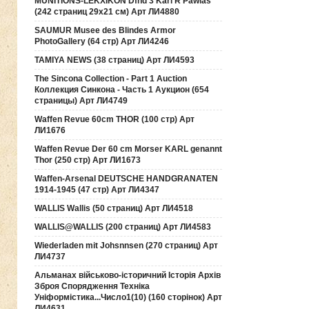
MUNITIONS-LEKXIKON Dfnd 3 Karl R Pawlas
(242 страниц 29х21 см) Арт ЛИ4880
SAUMUR Musee des Blindes Armor
PhotoGallery (64 стр) Арт ЛИ4246
TAMIYA NEWS (38 страниц) Арт ЛИ4593
The Sincona Collection - Part 1 Auction
Коллекция Синкона - Часть 1 Аукцион (654
страницы) Арт ЛИ4749
Waffen Revue 60cm THOR (100 стр) Арт
ЛИ1676
Waffen Revue Der 60 cm Morser KARL genannt
Thor (250 стр) Арт ЛИ1673
Waffen-Arsenal DEUTSCHE HANDGRANATEN
1914-1945 (47 стр) Арт ЛИ4347
WALLIS Wallis (50 страниц) Арт ЛИ4518
WALLIS@WALLIS (200 страниц) Арт ЛИ4583
Wiederladen mit Johsnnsen (270 страниц) Арт
ЛИ4737
Альманах військово-історичний Історія Архів
Зброя Спорядження Техніка
Уніформістика...Число1(10) (160 сторінок) Арт
ЛИ4631