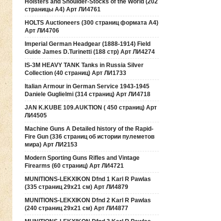
Holsters and Shoulder-Stocks of the World (202
страницы А4) Арт ЛИ4761
HOLTS Auctioneers (300 страниц формата А4)
Арт ЛИ4706
Imperial German Headgear (1888-1914) Field
Guide James D.Turinetti (188 cтр) Арт ЛИ4274
IS-3M HEAVY TANK Tanks in Russia Silver
Collection (40 страниц) Арт ЛИ1733
Italian Armour in German Service 1943-1945
Daniele Guglielmi (314 страниц) Арт ЛИ4718
JAN K.KUBE 109.AUKTION ( 450 страниц) Арт
ЛИ4505
Machine Guns A Detailed history of the Rapid-
Fire Gun (336 страниц об истории пулеметов
мира) Арт ЛИ2153
Modern Sporting Guns Rifles and Vintage
Firearms (60 страниц) Арт ЛИ4721
MUNITIONS-LEKXIKON Dfnd 1 Karl R Pawlas
(335 страниц 29х21 см) Арт ЛИ4879
MUNITIONS-LEKXIKON Dfnd 2 Karl R Pawlas
(240 страниц 29х21 см) Арт ЛИ4877