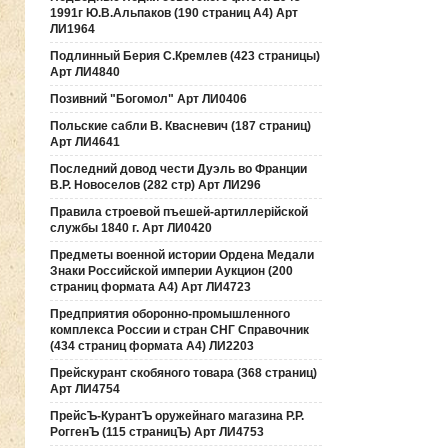
1991г Ю.В.Альпаков (190 страниц А4) Арт
ЛИ1964
Подлинный Берия С.Кремлев (423 страницы)
Арт ЛИ4840
Позивний "Богомол" Арт ЛИ0406
Польские сабли В. Квасневич (187 страниц)
Арт ЛИ4641
Последний довод чести Дуэль во Франции
В.Р. Новоселов (282 стр) Арт ЛИ296
Правила строевой пъешей-артиллерiйской
службы 1840 г. Арт ЛИ0420
Предметы военной истории Ордена Медали
Знаки Российской империи Аукцион (200
страниц формата А4) Арт ЛИ4723
Предприятия оборонно-промышленного
комплекса России и стран СНГ Справочник
(434 страниц формата А4) ЛИ2203
Прейскурант скобяного товара (368 страниц)
Арт ЛИ4754
ПрейсЪ-КурантЪ оружейнаго магазина Р.Р.
РоггенЪ (115 страницЪ) Арт ЛИ4753