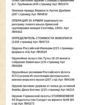
Огнестрельное оружие Словарь-справочник
Б.Г. Трубников (430 страниц) Арт ЛИ1670
Окопная правда Вкрмахта Артем Драбкин
(287 страниц) Арт ЛИ4832
ОПЕРАЦИЯ 50 АРМИИ (оригинал) по
разгрому левого коыла брянской
группировки немцев Сентябрь 1943г. Арт
ЛИ4442
ОПРЕДЕЛИТЕЛЬ СТОИМОСТИ ЖИВОПИСИ
(1436 страниц) Арт ЛИ4715
Ордена Российской Империи (223 страницы
формата А4) Арт ЛИ4529
Оружейное искусство Тулы 18-19 веков в
собрании Эрмитажа (135 страниц) Арт
ЛИ4268
Оружейные реликвии Российского флота
И.П.Суханов Из коллекции Центрального
военно-морского музея (207 стр) Арт ЛИ4196
Оружие великих держав от копья до атомной
бомбы Джек Коггинс (215 страниц) Арт li4215
Оружие Германской пехоты STURMGEWEHR
44 Издательство Солдат на фронте №49 (65
стр) Арт ЛИ4273