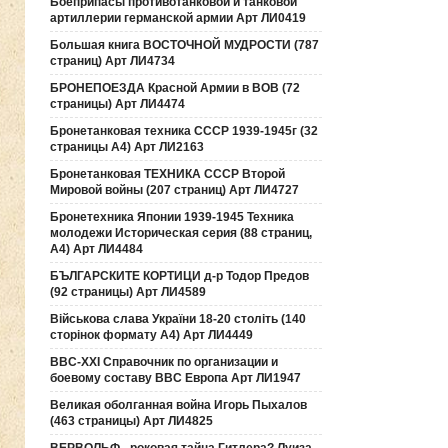
Боеприпасы противотанковой и танковой
артиллерии германской армии Арт ЛИ0419
Большая книга ВОСТОЧНОЙ МУДРОСТИ (787
страниц) Арт ЛИ4734
БРОНЕПОЕЗДА Красной Армии в ВОВ (72
страницы) Арт ЛИ4474
Бронетанковая техника СССР 1939-1945г (32
страницы А4) Арт ЛИ2163
Бронетанковая ТЕХНИКА СССР Второй
Мировой войны (207 страниц) Арт ЛИ4727
Бронетехника Японии 1939-1945 Техника
молодежи Историческая серия (88 страниц,
А4) Арт ЛИ4484
БЪЛГАРСКИТЕ КОРТИЦИ д-р Тодор Предов
(92 страницы) Арт ЛИ4589
Військова слава України 18-20 століть (140
сторінок формату А4) Арт ЛИ4449
ВВС-ХХI Справочник по организации и
боевому составу ВВС Европа Арт ЛИ1947
Великая оболганная война Игорь Пыхалов
(463 страницы) Арт ЛИ4825