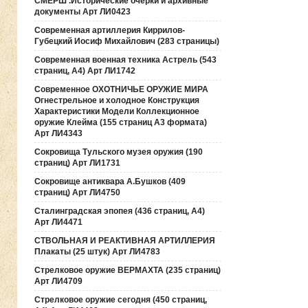
СМЕРШ .Исторические очерки и архивные
документы Арт ЛИ0423
Современная артиллерия Киррилов-
Губецкий Иосиф Михайлович (283 страницы)
Современная военная техника Астрель (543
страниц, А4) Арт ЛИ1742
Современное ОХОТНИЧЬЕ ОРУЖИЕ МИРА
Огнестрельное и холодное Конструкция
Характеристики Модели Коллекционное
оружие Клейма (155 страниц А3 формата)
Арт ЛИ4343
Сокровища Тульского музея оружия (190
cтраниц) Арт ЛИ1731
Сокровище антиквара А.Бушков (409
страниц) Арт ЛИ4750
Сталинградская эпопея (436 страниц, А4)
Арт ЛИ4471
СТВОЛЬНАЯ И РЕАКТИВНАЯ АРТИЛЛЕРИЯ
Плакаты (25 штук) Арт ЛИ4783
Стрелковое оружие ВЕРМАХТА (235 страниц)
Арт ЛИ4709
Стрелковое оружие сегодня (450 страниц,