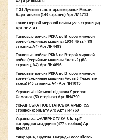
А4) Арт ЛИ4468
Т-34 Лучший танк второй мировой Михаил
Барятинский (140 страниц) Арт ЛИ1713
Танки Первой Мировой войны (283 страницы)
Арт ЛИ2141
Танковые войска РККА во Второй мировой
войне (серийные машины 1930-45 г.г.) (88
страниц, А4) Арт ЛИ4483
Танковые войска РККА во Второй мировой
войне (серийные машины Часть 2) (88
страниц, А4) Арт ЛИ4696
Танковые войска РККА во Второй мировой
войне (серийные машины Часть 3 Тяжелые
танки) (40 страниц, А4) Арт ЛИ4695
Українські військові відзнаки Ярослав
Семотюк (50 сторінок) Арт ЛИ4790
УКРАЇНСЬКА ПОВСТАНСЬКА АРМІЯ (55
сторінок формату А4) Арт ЛИ4760
Українська ФАЛЕРИСТИКА З історії
нагородної спадщини (477 сторінок) Арт
ЛИ4732
Униформа, Оружие, Награды Российской