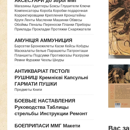
АКСЕСУАРИ до зброї ммг
Магазины Адаптеры Боксы Глушители Ключи
Компенсаторы Короба Коробки подарочная
Корректировщики Крепления Кронштейны
Круги Ленты Масленки Машинки Обвесы
Обоймы Пеналы Переноски Планки Приборы
Приклады Прокладки Протяжки Снаряжатели
АМУНІЦІЯ АММУНИЦИЯ
Барсетки Бронежилеты Каски Кейсы Кобуры
Маскхалаты белые Парашюты Патронташи
Планшеты Подсумки Противогазы Разгрузки
Ремни Фуражки Чехлы Шнуры
АНТИКВАРІАТ ПІСТОЛІ
РУШНИЦІ Кремнієві Капсульні
ГАРМАТИ ПУШКИ
Предметы Книги
БОЕВЫЕ НАСТАВЛЕНИЯ
Руководства Таблицы
стрельбы Инструкции Ремонт
БОЕПРИПАСИ ММГ Макети
Вас за