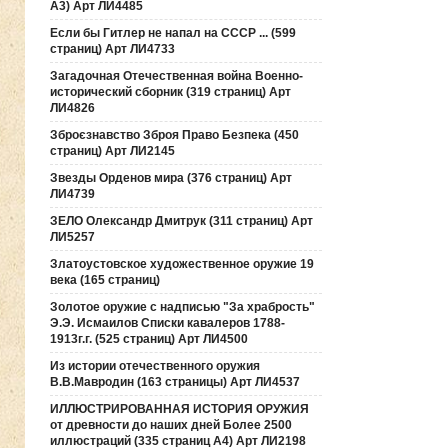
А3) Арт ЛИ4485
Если бы Гитлер не напал на СССР ... (599
страниц) Арт ЛИ4733
Загадочная Отечественная война Военно-
исторический сборник (319 страниц) Арт
ЛИ4826
Зброєзнавство Зброя Право Безпека (450
страниц) Арт ЛИ2145
Звезды Орденов мира (376 страниц) Арт
ЛИ4739
ЗЕЛО Олександр Дмитрук (311 страниц) Арт
ЛИ5257
Златоустовское художественное оружие 19
века (165 страниц)
Золотое оружие с надписью "За храбрость"
Э.Э. Исмаилов Списки кавалеров 1788-
1913г.г. (525 страниц) Арт ЛИ4500
Из истории отечественного оружия
В.В.Мавродин (163 страницы) Арт ЛИ4537
ИЛЛЮСТРИРОВАННАЯ ИСТОРИЯ ОРУЖИЯ
от древности до наших дней Более 2500
иллюстраций (335 страниц А4) Арт ЛИ2198