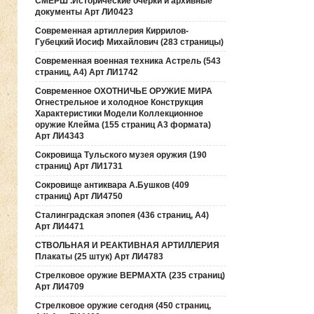
СМЕРШ .Исторические очерки и архивные
документы Арт ЛИ0423
Современная артиллерия Киррилов-
Губецкий Иосиф Михайлович (283 страницы)
Современная военная техника Астрель (543
страниц, А4) Арт ЛИ1742
Современное ОХОТНИЧЬЕ ОРУЖИЕ МИРА
Огнестрельное и холодное Конструкция
Характеристики Модели Коллекционное
оружие Клейма (155 страниц А3 формата)
Арт ЛИ4343
Сокровища Тульского музея оружия (190
cтраниц) Арт ЛИ1731
Сокровище антиквара А.Бушков (409
страниц) Арт ЛИ4750
Сталинградская эпопея (436 страниц, А4)
Арт ЛИ4471
СТВОЛЬНАЯ И РЕАКТИВНАЯ АРТИЛЛЕРИЯ
Плакаты (25 штук) Арт ЛИ4783
Стрелковое оружие ВЕРМАХТА (235 страниц)
Арт ЛИ4709
Стрелковое оружие сегодня (450 страниц,