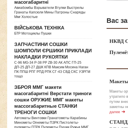
масогабаритні
Авиабомбы Взрыватели Втулки Выстрелы
Гранаты Капсюли Мины Патроны Снаряды
Ммг Холостые
Вас за
ВІЙСЬКОВА ТЕХНІКА
БТР Мотоциклы Пушки
НКВД С
ЗАПЧАСТИНИ СОШКИ
ШОМПОЛИ ЄРШИКИ ПРИКЛАДИ
Пулемё
НАКЛАДКИ РУКОЯТКИ
C-96 MG-34 P-38 PP ZB-30 АК АПС ГП-25
ДП-25 ДП-27 ДШК КПВ Максим Мосина Наган
ПК ППШ РПГ РПД РПК СГ-43 СВД CКС УЗРГМ
тощо
Макеты
ЗБРОЯ ММГ макети
Макеты ор
масогабаритні Верстати триноги
утратило 
сошки ОРУЖИЕ ММГ макеты
путем вне
массогабаритные СТАНКИ
заметны н
далее
ТРЕНОГИ СОШКИ
Автоматы Винтовки Гранатометы Карабины
СТАНДА
Минометы Огнеметы ПЗРК Пистолеты-
пулеметы ПТРК Пулеметы Пушки Ружья ММГ