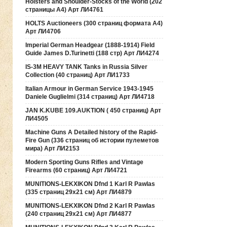
Holsters and Shoulder-Stocks of the World (202
страницы А4) Арт ЛИ4761
HOLTS Auctioneers (300 страниц формата А4)
Арт ЛИ4706
Imperial German Headgear (1888-1914) Field
Guide James D.Turinetti (188 cтр) Арт ЛИ4274
IS-3M HEAVY TANK Tanks in Russia Silver
Collection (40 страниц) Арт ЛИ1733
Italian Armour in German Service 1943-1945
Daniele Guglielmi (314 страниц) Арт ЛИ4718
JAN K.KUBE 109.AUKTION ( 450 страниц) Арт
ЛИ4505
Machine Guns A Detailed history of the Rapid-
Fire Gun (336 страниц об истории пулеметов
мира) Арт ЛИ2153
Modern Sporting Guns Rifles and Vintage
Firearms (60 страниц) Арт ЛИ4721
MUNITIONS-LEKXIKON Dfnd 1 Karl R Pawlas
(335 страниц 29х21 см) Арт ЛИ4879
MUNITIONS-LEKXIKON Dfnd 2 Karl R Pawlas
(240 страниц 29х21 см) Арт ЛИ4877