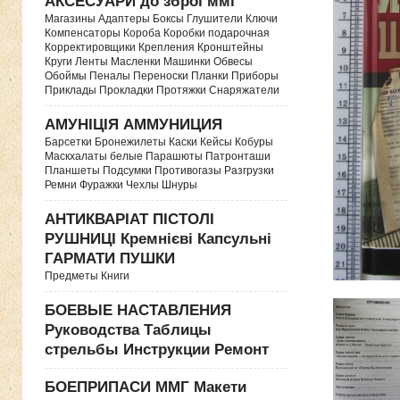
АКСЕСУАРИ до зброї ммг
Магазины Адаптеры Боксы Глушители Ключи
Компенсаторы Короба Коробки подарочная
Корректировщики Крепления Кронштейны
Круги Ленты Масленки Машинки Обвесы
Обоймы Пеналы Переноски Планки Приборы
Приклады Прокладки Протяжки Снаряжатели
АМУНІЦІЯ АММУНИЦИЯ
Барсетки Бронежилеты Каски Кейсы Кобуры
Маскхалаты белые Парашюты Патронташи
Планшеты Подсумки Противогазы Разгрузки
Ремни Фуражки Чехлы Шнуры
АНТИКВАРІАТ ПІСТОЛІ
РУШНИЦІ Кремнієві Капсульні
ГАРМАТИ ПУШКИ
Предметы Книги
БОЕВЫЕ НАСТАВЛЕНИЯ
Руководства Таблицы
стрельбы Инструкции Ремонт
БОЕПРИПАСИ ММГ Макети