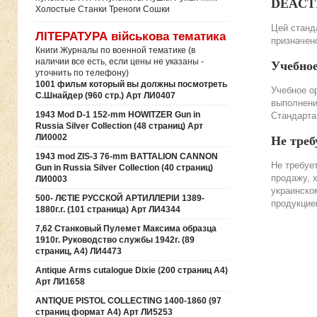
DEACTIV
Холостые Станки Треноги Сошки
Цей станда
ЛІТЕРАТУРА військова тематика
призначено
Книги Журналы по военной тематике (в
наличии все есть, если цены не указаны -
Учебно
уточнить по телефону)
1001 фильм который вы должны посмотреть
Учебное о
С.Шнайдер (960 стр.) Арт ЛИ0407
выполнени
1943 Mod D-1 152-mm HOWITZER Gun in
Стандарта
Russia Silver Collection (48 страниц) Арт
ЛИ0002
Не треб
1943 mod ZIS-3 76-mm BATTALION CANNON
Не требуе
Gun in Russia Silver Collection (40 страниц)
продажу, 
ЛИ0003
украинско
500- ЛЄТІЕ РУССКОЙ АРТИЛЛЕРІИ 1389-
продукцие
1880г.г. (101 страница) Арт ЛИ4344
7,62 Станковый Пулемет Максима образца
1910г. Руководство службы 1942г. (89
страниц, А4) ЛИ4473
Antique Arms cutalogue Dixie (200 страниц А4)
Арт ЛИ1658
ANTIQUE PISTOL COLLECTING 1400-1860 (97
страниц формат А4) Арт ЛИ5253