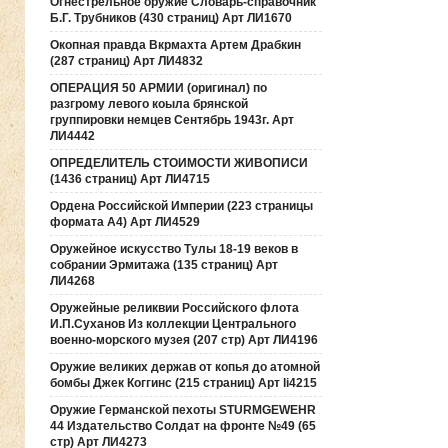
Огнестрельное оружие Словарь-справочник
Б.Г. Трубников (430 страниц) Арт ЛИ1670
Окопная правда Вкрмахта Артем Драбкин
(287 страниц) Арт ЛИ4832
ОПЕРАЦИЯ 50 АРМИИ (оригинал) по
разгрому левого коыла брянской
группировки немцев Сентябрь 1943г. Арт
ЛИ4442
ОПРЕДЕЛИТЕЛЬ СТОИМОСТИ ЖИВОПИСИ
(1436 страниц) Арт ЛИ4715
Ордена Российской Империи (223 страницы
формата А4) Арт ЛИ4529
Оружейное искусство Тулы 18-19 веков в
собрании Эрмитажа (135 страниц) Арт
ЛИ4268
Оружейные реликвии Российского флота
И.П.Суханов Из коллекции Центрального
военно-морского музея (207 стр) Арт ЛИ4196
Оружие великих держав от копья до атомной
бомбы Джек Коггинс (215 страниц) Арт li4215
Оружие Германской пехоты STURMGEWEHR
44 Издательство Солдат на фронте №49 (65
стр) Арт ЛИ4273