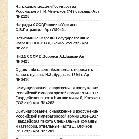
Наградные медали Государства
Российского Н.И. Чепурнов (749 страниц) Арт
ЛИ2128
Награды СССР,России и Украины
С.В.Потрашков Арт ЛИ0421
Нетипичные награды Государственные
награды СССР В.Д. Бойко (259 стр) Арт
ЛИ2219
НКВД СССР В.Воронов А.Шишкин Арт
ЛИ0425
О давленiи газовъ бездымнаго пороха въ
каналъ пушекъ Н.Забудскаго 1894 г. Арт
ЛИ0410
Обмундирование, снаряжение и вооружение
Российской императорской армии 1914-1917
Гвардейская пехота Нижние чины Д. Клочков
(332 стр) Арт ЛИ4282
Обмундирование, снаряжение и вооружение
Российской императорской армии 1914-1917
Гвардейская пехота Специальные команды
и категории, отдельные части Д. Клочков
(413 стр) Арт ЛИ4281