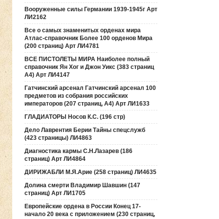
Вооруженные силы Германии 1939-1945г Арт
ЛИ2162
Все о самых знаменитых орденах мира
Атлас-справочник Более 100 орденов Мира
(200 страниц) Арт ЛИ4781
ВСЕ ПИСТОЛЕТЫ МИРА Наиболее полный
справочник Ян Хог и Джон Уикс (383 страниц
А4) Арт ЛИ4147
Гатчинский арсенал Гатчинский арсенал 100
предметов из собрания российских
императоров (207 страниц, А4) Арт ЛИ1633
ГЛАДИАТОРЫ Носов К.С. (196 стр)
Дело Лаврентия Берии Тайны спецслужб
(423 страницы) ЛИ4863
Диагностика кармы С.Н.Лазарев (186
страниц) Арт ЛИ4864
ДИРИЖАБЛИ М.Я.Арие (258 страниц) ЛИ4635
Долина смерти Владимир Шавшин (147
страниц) Арт ЛИ1705
Европейские ордена в России Конец 17-
начало 20 века с приложением (230 страниц,