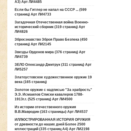
А3) Арт ЛИ4485
Если бы Гитлер не напал на СССР ... (599
страниц) Арт ЛИ4733
Загадочная Отечественная война Военно-
исторический сборник (319 страниц) Арт
ЛИ4826
Зброєзнавство Зброя Право Безпека (450
страниц) Арт ЛИ2145
Звезды Орденов мира (376 страниц) Арт
ЛИ4739
ЗЕЛО Олександр Дмитрук (311 страниц) Арт
ЛИ5257
Златоустовское художественное оружие 19
века (165 страниц)
Золотое оружие с надписью "За храбрость"
Э.Э. Исмаилов Списки кавалеров 1788-
1913г.г. (525 страниц) Арт ЛИ4500
Из истории отечественного оружия
В.В.Мавродин (163 страницы) Арт ЛИ4537
ИЛЛЮСТРИРОВАННАЯ ИСТОРИЯ ОРУЖИЯ
от древности до наших дней Более 2500
иллюстраций (335 страниц А4) Арт ЛИ2198