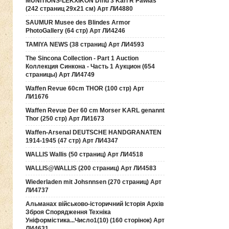
MUNITIONS-LEKXIKON Dfnd 3 Karl R Pawlas
(242 страниц 29х21 см) Арт ЛИ4880
SAUMUR Musee des Blindes Armor
PhotoGallery (64 стр) Арт ЛИ4246
TAMIYA NEWS (38 страниц) Арт ЛИ4593
The Sincona Collection - Part 1 Auction
Коллекция Синкона - Часть 1 Аукцион (654
страницы) Арт ЛИ4749
Waffen Revue 60cm THOR (100 стр) Арт
ЛИ1676
Waffen Revue Der 60 cm Morser KARL genannt
Thor (250 стр) Арт ЛИ1673
Waffen-Arsenal DEUTSCHE HANDGRANATEN
1914-1945 (47 стр) Арт ЛИ4347
WALLIS Wallis (50 страниц) Арт ЛИ4518
WALLIS@WALLIS (200 страниц) Арт ЛИ4583
Wiederladen mit Johsnnsen (270 страниц) Арт
ЛИ4737
Альманах військово-історичний Історія Архів
Зброя Спорядження Техніка
Уніформістика...Число1(10) (160 сторінок) Арт
ЛИ4631