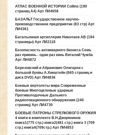
АТЛАС ВОЕННОЙ ИСТОРИИ Collins (190
страниц А4) Арт ЛИ4658
БАЗАЛЬТ Государственное научно-
производственное предприятие (83 стр) Арт
ЛИ4361
Батальонная артиллерия Николаев АВ (194
страницы) Арт ЛИ2118
Безопасность антикварного бизнеса Семь
раз прикинь - один раз кинь Виталий Чужба
Арт ЛИ4872
Березовский и Абрамович Олигархи с
большой буквы А.Хинштейн (665 страниц и
диск DVD) Арт ЛИ4836
Боевые вертолеты мира Современные
боевые Многоцелевые ударные
Противолодочные Дальнего
радиолокационного обнаружения (240
страниц) Арт ЛИ4730
БОЕВЫЕ ПАТРОНЫ СТРЕЛКОВОГО ОРУЖИЯ
4 книги в комплекте В.Н.Дворянинов
книга1(775 стр.) книга2(481 стр.) книга 3 (709
стр.) книга4(709стр.) Арт ЛИ4853