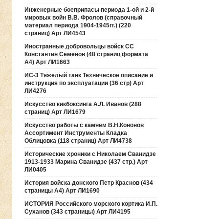
Инженерные боеприпасы периода 1-ой и 2-й
мировых войн В.В. Фролов (справочный
материал периода 1904-1945гг.) (220
страниц) Арт ЛИ4543
Иностранные добровольцы войск СС
Константин Семенов (48 страниц формата
А4) Арт ЛИ1663
ИС-3 Тяжелый танк Техническое описание и
инструкция по эксплуатации (36 стр) Арт
ЛИ4276
Искусство кикбоксинга А.Л. Иванов (288
страниц) Арт ЛИ1679
Искусство работы с камнем В.Н.Кононов
Ассортимент Инструменты Кладка
Облицовка (118 страниц) Арт ЛИ4738
Исторические хроники с Николаем Сванидзе
1913-1933 Марина Сванидзе (437 стр.) Арт
ЛИ0405
История войска донского Петр Краснов (434
страницы А4) Арт ЛИ1690
ИСТОРИЯ Российского морского кортика И.П.
Суханов (343 страницы) Арт ЛИ4195