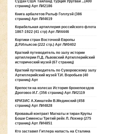
Судан США Таиланд Турция Уругвай ...(400
страниц) Арт ЛИ2186
Книга арбалетов Ральф Голлуэй (386
страниц) Арт ЛИ4619
Корабельная артиллерия российского флота
1867-1922 (41 стр) Арт ЛИ4446
Кортики стран Восточной Европы
Д.Р.Ильясов (222 стр.) Арт ЛИ0402
Краткий путеводитель по залу истории
артиллерии П.Д. Львовский Артиллерийский
исторический музей (67 страниц)
Краткий путеводитель по Суворовскому залу
Артиллерийский музей Т.И. Воробьев (40
страниц) Арт
Крепости на колесах История бронепоездов
Дроговоз И.Г. (356 страниц) Арт ЛИ2119
КРИЗИС А.Хинштейн В.Мединский (458
страниц) Арт ЛИ4828
Кровавый контракт Магнаты и тиран Крупы
Боши Сименсы Третий рейх Л. Лохнер (275
страниц) Арт ЛИ4851
Кто заставил Гитлера напасть на Сталина