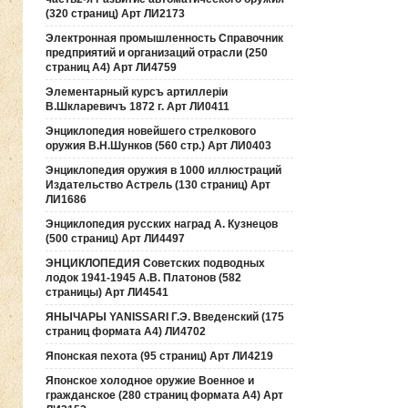
(320 страниц) Арт ЛИ2173
Электронная промышленность Справочник
предприятий и организаций отрасли (250
страниц А4) Арт ЛИ4759
Элементарный курсъ артиллерiи
В.Шкларевичъ 1872 г. Арт ЛИ0411
Энциклопедия новейшего стрелкового
оружия В.Н.Шунков (560 стр.) Арт ЛИ0403
Энциклопедия оружия в 1000 иллюстраций
Издательство Астрель (130 страниц) Арт
ЛИ1686
Энциклопедия русских наград А. Кузнецов
(500 страниц) Арт ЛИ4497
ЭНЦИКЛОПЕДИЯ Советских подводных
лодок 1941-1945 А.В. Платонов (582
страницы) Арт ЛИ4541
ЯНЫЧАРЫ YANISSARI Г.Э. Введенский (175
страниц формата А4) ЛИ4702
Японская пехота (95 страниц) Арт ЛИ4219
Японское холодное оружие Военное и
гражданское (280 страниц формата А4) Арт