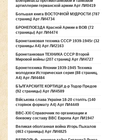
Боеприпасы противотанковой и танковой
артиллерии германской армии Арт ЛИ0419
Большая книга ВОСТОЧНОЙ МУДРОСТИ (787
страниц) Арт ЛИ4734
БРОНЕПОЕЗДА Красной Армии в ВОВ (72
страницы) Арт ЛИ4474
Бронетанковая техника СССР 1939-1945г (32
страницы А4) Арт ЛИ2163
Бронетанковая ТЕХНИКА СССР Второй
Мировой войны (207 страниц) Арт ЛИ4727
Бронетехника Японии 1939-1945 Техника
молодежи Историческая серия (88 страниц,
А4) Арт ЛИ4484
БЪЛГАРСКИТЕ КОРТИЦИ д-р Тодор Предов
(92 страницы) Арт ЛИ4589
Військова слава України 18-20 століть (140
сторінок формату А4) Арт ЛИ4449
ВВС-ХХI Справочник по организации и
боевому составу ВВС Европа Арт ЛИ1947
Великая оболганная война Игорь Пыхалов
(463 страницы) Арт ЛИ4825