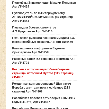
Пулемёты.Энциклопедия Максим Попенкер
Арт ЛИ0424
Путеводитель по С-Петербургскому
АРТИЛЛЕРИЙСКОМУ МУЗЕЮ (87 страниц)
Арт ЛИ4454
Пушки для боевых самолётов
А.Э.Нудельман Арт ЛИ0416
Пять веков русского военного мундира Г.Э.
Введенский (326 страниц, А4) Арт ЛИ4470
Размышления и афоризмы Евдокия
Лучезарнова Арт ЛИ5258
Ракетные танки (52 страницы формата А4)
Арт ЛИ4701
Реальная история штрафбатов Черные
страницы истории М. Кустов (315 страниц)
ЛИ4862
Рожденная контрреволюцией Щит и меч
Борьба с агентами врага А. Иванов (213
страниц) Арт ЛИ4868
Российская полевая артиллерия 1382-1917
годы (111 стр) Арт ЛИ4447
Российские Императорские и Царские