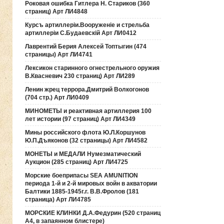
Роковая ошибка Гитлера Н. Стариков (360
страниц) Арт ЛИ4848
Курсъ артиллерiи.Вооруженiе и стрельба
артиллерiи С.Будаевскiй Арт ЛИ0412
Лаврентий Берия Алексей Топтыгин (474
страницы) Арт ЛИ4741
Лексикон старинного огнестрельного оружия
В.Квасневич 230 страниц) Арт ЛИ289
Ленин жрец террора.Дмитрий Волкогонов
(704 стр.) Арт ЛИ0409
МИНОМЕТЫ и реактивная артиллерия 100
лет истории (97 страниц) Арт ЛИ4349
Мины российского флота Ю.Л.Коршунов
Ю.П.Дъяконов (32 страницы) Арт ЛИ4582
МОНЕТЫ и МЕДАЛИ Нумезматический
Аукцион (285 страниц) Арт ЛИ4725
Морские боеприпасы SEA AMUNITION
периода 1-й и 2-й мировых войн в акватории
Балтики 1885-1945г.г. В.В.Фролов (181
страница) Арт ЛИ4785
МОРСКИЕ КЛИНКИ Д.А.Федурин (520 страниц
А4, в запаянном блистере)