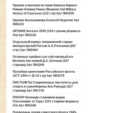
Оружие и военная история Кавказа Кирилл
Ривкин Оливер Пинчо Weapons fnd Military
history of Caucasus (122 стр) Арт ЛИ4258
Оружие Калашникова.Алексей Неделин Арт
ЛИ0415
ОРУЖИЕ Каталог 2005 (318 страниц формата
А4) Арт ЛИ2228
Отдельный корпус пограничной стражи
императорской России А.А.Плеханов (287
стр.) Арт ЛИ0404
Отличные храбростью собственный его
Величества конвой Д.А. Клочков (347
страниц) Арт ЛИ4269
Палубная ариллерия Российского флота
1877-1904 гг (8-10 стр) Арт ЛИ4279
ПИСТОЛЕТЫ Современные пистолеты для
спорта и самообороны Кен Рамэдж (227
страниц) Арт ЛИ1720
ПЛАТАР Колекція старовини родин
Платонових та Тарут (253 сторінки формату
А3) Арт ЛИ4348
Подводные лодки советского флота 1945-