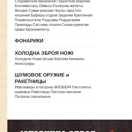
Спариватели магазинов Глушители Воронки
Коллиматоры Обвесы Разгрузки жилеты
Фонари Сумки-рюкзаки Чехлы скрытого
ношения Буферы отдачи Защелки Крепления
Пламегасители Подсумки Подщечники
Приклады Системы планок Сошки-рукоятки
Цевье Бронежилеты
ФОНАРИКИ
ХОЛОДНА ЗБРОЯ НОЖІ
Холодное Ножи Штыки Кортики Кинжалы
Аксессуары
ШУМОВОЕ ОРУЖИЕ и
РАКЕТНИЦЫ
Револьверы и патроны ФЛОБЕРА Пистолеты
шумовые Ракетницы Пистоны-капсюли
Патроны сигнальные