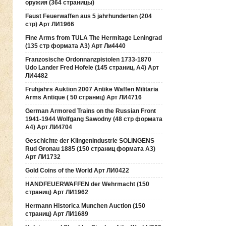
оружия (364 страницы)
Faust Feuerwaffen aus 5 jahrhunderten (204
стр) Арт ЛИ1966
Fine Arms from TULA The Hermitage Leningrad
(135 стр формата А3) Арт Ли4440
Franzosische Ordonnanzpistolen 1733-1870
Udo Lander Fred Hofele (145 страниц, А4) Арт
ЛИ4482
Fruhjahrs Auktion 2007 Antike Waffen Militaria
Arms Antique ( 50 страниц) Арт ЛИ4716
German Armored Trains on the Russian Front
1941-1944 Wolfgang Sawodny (48 стр формата
А4) Арт ЛИ4704
Geschichte der Klingenindustrie SOLINGENS
Rud Gronau 1885 (150 страниц формата А3)
Арт ЛИ1732
Gold Coins of the World Арт ЛИ0422
HANDFEUERWAFFEN der Wehrmacht (150
страниц) Арт ЛИ1962
Hermann Historica Munchen Auction (150
страниц) Арт ЛИ1689