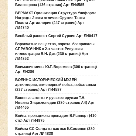
ВЕРВОЛЬФ - роковая тайна Гитлера? Луиза
Белозерова (136 страниц) Арт ЛИ4585
ВЕРМАХТ Организация Структура Униформа
Награды Знаки отличия Оружие Танки
Пехота Артиллерия (447 страниц) Арт
ЛИ4740
Весёлый рассвет Сергей Сурнин Арт ЛИ0417
Взравчатые вещества, пороха, боеприпасы
СПРАВОЧНИК в 2-х частях Рисунки и
иллюстрации В.Н. Дик (230 страниц) Арт
ЛИ4852
Внимание мины Ю.Г. Веремеев (300 страниц)
Арт ЛИ286
ВОЕННО-ИСТОРИЧЕСКИЙ МУЗЕЙ
артиллерии, инженерный войск, войск связи
(237 страниц) Арт ЛИ4587
Военные агенты и русское оружие Т.Н.
Ильина Энциклопедия (380 страниц А4) Арт
ЛИ4465
Война, пропадиона пропадом В.Раппорт (410
стр) Арт ЛИ4875
Войска СС Солдаты как все К.Семенов (380
страниц) Арт ЛИ4838