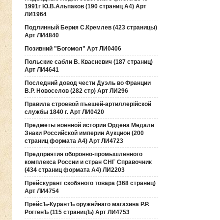
1991г Ю.В.Альпаков (190 страниц А4) Арт
ЛИ1964
Подлинный Берия С.Кремлев (423 страницы)
Арт ЛИ4840
Позивний "Богомол" Арт ЛИ0406
Польские сабли В. Квасневич (187 страниц)
Арт ЛИ4641
Последний довод чести Дуэль во Франции
В.Р. Новоселов (282 стр) Арт ЛИ296
Правила строевой пъешей-артиллерiйской
службы 1840 г. Арт ЛИ0420
Предметы военной истории Ордена Медали
Знаки Российской империи Аукцион (200
страниц формата А4) Арт ЛИ4723
Предприятия оборонно-промышленного
комплекса России и стран СНГ Справочник
(434 страниц формата А4) ЛИ2203
Прейскурант скобяного товара (368 страниц)
Арт ЛИ4754
ПрейсЪ-КурантЪ оружейнаго магазина Р.Р.
РоггенЪ (115 страницЪ) Арт ЛИ4753