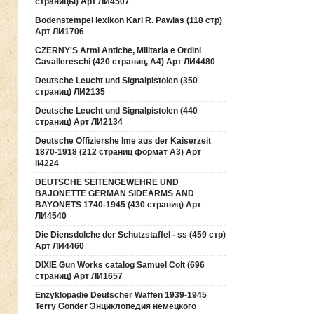
страницы) Арт ЛИ4507
Bodenstempel lexikon Karl R. Pawlas (118 cтр)
Арт ЛИ1706
CZERNY'S Armi Antiche, Militaria e Ordini
Cavallereschi (420 страниц, А4) Арт ЛИ4480
Deutsche Leucht und Signalpistolen (350
страниц) ЛИ2135
Deutsche Leucht und Signalpistolen (440
страниц) Арт ЛИ2134
Deutsche Offiziershe lme aus der Kaiserzeit
1870-1918 (212 страниц формат А3) Арт
li4224
DEUTSCHE SEITENGEWEHRE UND
BAJONETTE GERMAN SIDEARMS AND
BAYONETS 1740-1945 (430 страниц) Арт
ЛИ4540
Die Diensdolche der Schutzstaffel - ss (459 стр)
Арт ЛИ4460
DIXIE Gun Works catalog Samuel Colt (696
страниц) Арт ЛИ1657
Enzyklopadie Deutscher Waffen 1939-1945
Terry Gonder Энциклопедия немецкого