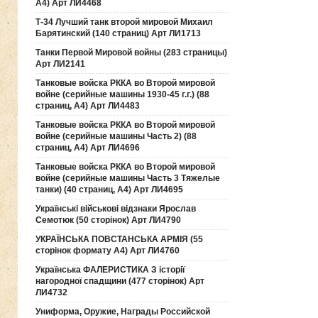
А4) Арт ЛИ4468
Т-34 Лучший танк второй мировой Михаил
Барятинский (140 страниц) Арт ЛИ1713
Танки Первой Мировой войны (283 страницы)
Арт ЛИ2141
Танковые войска РККА во Второй мировой
войне (серийные машины 1930-45 г.г.) (88
страниц, А4) Арт ЛИ4483
Танковые войска РККА во Второй мировой
войне (серийные машины Часть 2) (88
страниц, А4) Арт ЛИ4696
Танковые войска РККА во Второй мировой
войне (серийные машины Часть 3 Тяжелые
танки) (40 страниц, А4) Арт ЛИ4695
Українські військові відзнаки Ярослав
Семотюк (50 сторінок) Арт ЛИ4790
УКРАЇНСЬКА ПОВСТАНСЬКА АРМІЯ (55
сторінок формату А4) Арт ЛИ4760
Українська ФАЛЕРИСТИКА З історії
нагородної спадщини (477 сторінок) Арт
ЛИ4732
Униформа, Оружие, Награды Российской