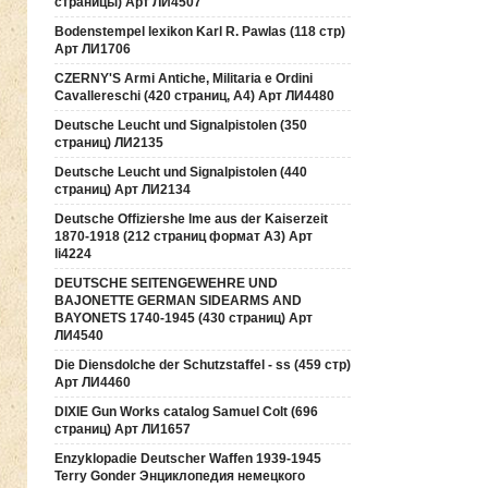
страницы) Арт ЛИ4507
Bodenstempel lexikon Karl R. Pawlas (118 cтр)
Арт ЛИ1706
CZERNY'S Armi Antiche, Militaria e Ordini
Cavallereschi (420 страниц, А4) Арт ЛИ4480
Deutsche Leucht und Signalpistolen (350
страниц) ЛИ2135
Deutsche Leucht und Signalpistolen (440
страниц) Арт ЛИ2134
Deutsche Offiziershe lme aus der Kaiserzeit
1870-1918 (212 страниц формат А3) Арт
li4224
DEUTSCHE SEITENGEWEHRE UND
BAJONETTE GERMAN SIDEARMS AND
BAYONETS 1740-1945 (430 страниц) Арт
ЛИ4540
Die Diensdolche der Schutzstaffel - ss (459 стр)
Арт ЛИ4460
DIXIE Gun Works catalog Samuel Colt (696
страниц) Арт ЛИ1657
Enzyklopadie Deutscher Waffen 1939-1945
Terry Gonder Энциклопедия немецкого