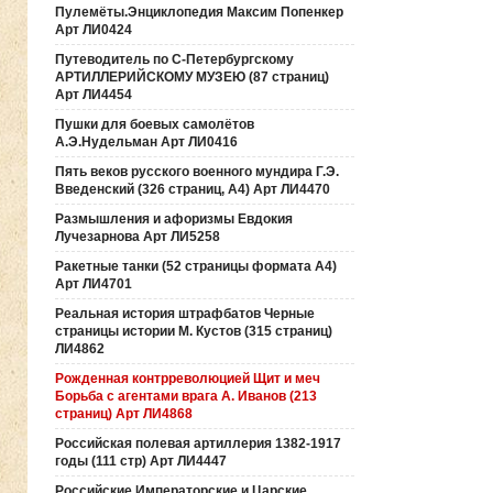
Пулемёты.Энциклопедия Максим Попенкер
Арт ЛИ0424
Путеводитель по С-Петербургскому
АРТИЛЛЕРИЙСКОМУ МУЗЕЮ (87 страниц)
Арт ЛИ4454
Пушки для боевых самолётов
А.Э.Нудельман Арт ЛИ0416
Пять веков русского военного мундира Г.Э.
Введенский (326 страниц, А4) Арт ЛИ4470
Размышления и афоризмы Евдокия
Лучезарнова Арт ЛИ5258
Ракетные танки (52 страницы формата А4)
Арт ЛИ4701
Реальная история штрафбатов Черные
страницы истории М. Кустов (315 страниц)
ЛИ4862
Рожденная контрреволюцией Щит и меч
Борьба с агентами врага А. Иванов (213
страниц) Арт ЛИ4868
Российская полевая артиллерия 1382-1917
годы (111 стр) Арт ЛИ4447
Российские Императорские и Царские