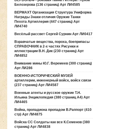
ВЕРВОЛЬФ - роковая тайна Гитлера? Луиза
Белозерова (136 страниц) Арт ЛИ4585
ВЕРМАХТ Организация Структура Униформа
Награды Знаки отличия Оружие Танки
Пехота Артиллерия (447 страниц) Арт
ЛИ4740
Весёлый рассвет Сергей Сурнин Арт ЛИ0417
Взравчатые вещества, пороха, боеприпасы
СПРАВОЧНИК в 2-х частях Рисунки и
иллюстрации В.Н. Дик (230 страниц) Арт
ЛИ4852
Внимание мины Ю.Г. Веремеев (300 страниц)
Арт ЛИ286
ВОЕННО-ИСТОРИЧЕСКИЙ МУЗЕЙ
артиллерии, инженерный войск, войск связи
(237 страниц) Арт ЛИ4587
Военные агенты и русское оружие Т.Н.
Ильина Энциклопедия (380 страниц А4) Арт
ЛИ4465
Война, пропадиона пропадом В.Раппорт (410
стр) Арт ЛИ4875
Войска СС Солдаты как все К.Семенов (380
страниц) Арт ЛИ4838