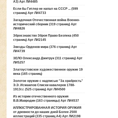
А3) Арт ЛИ4485
Если бы Гитлер не напал на СССР ... (599
страниц) Арт ЛИ4733
Загадочная Отечественная война Военно-
исторический сборник (319 страниц) Арт
ЛИ4826
Зброєзнавство Зброя Право Безпека (450
страниц) Арт ЛИ2145
Звезды Орденов мира (376 страниц) Арт
ЛИ4739
ЗЕЛО Олександр Дмитрук (311 страниц) Арт
ЛИ5257
Златоустовское художественное оружие 19
века (165 страниц)
Золотое оружие с надписью "За храбрость"
Э.Э. Исмаилов Списки кавалеров 1788-
1913г.г. (525 страниц) Арт ЛИ4500
Из истории отечественного оружия
В.В.Мавродин (163 страницы) Арт ЛИ4537
ИЛЛЮСТРИРОВАННАЯ ИСТОРИЯ ОРУЖИЯ
от древности до наших дней Более 2500
иллюстраций (335 страниц А4) Арт ЛИ2198