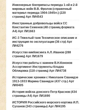
Инженерные боеприпасы периода 1-ой и 2-й
мировых войн В.В. Фролов (справочный
материал периода 1904-1945гг.) (220
страниц) Арт ЛИ4543
Иностранные добровольцы войск СС
Константин Семенов (48 страниц формата
А4) Арт ЛИ1663
ИС-3 Тяжелый танк Техническое описание и
инструкция по эксплуатации (36 стр) Арт
ЛИ4276
Искусство кикбоксинга А.Л. Иванов (288
страниц) Арт ЛИ1679
Искусство работы с камнем В.Н.Кононов
Ассортимент Инструменты Кладка
Облицовка (118 страниц) Арт ЛИ4738
Исторические хроники с Николаем Сванидзе
1913-1933 Марина Сванидзе (437 стр.) Арт
ЛИ0405
История войска донского Петр Краснов (434
страницы А4) Арт ЛИ1690
ИСТОРИЯ Российского морского кортика И.П.
Суханов (343 страницы) Арт ЛИ4195