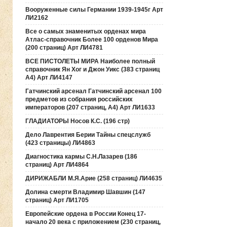
Вооруженные силы Германии 1939-1945г Арт
ЛИ2162
Все о самых знаменитых орденах мира
Атлас-справочник Более 100 орденов Мира
(200 страниц) Арт ЛИ4781
ВСЕ ПИСТОЛЕТЫ МИРА Наиболее полный
справочник Ян Хог и Джон Уикс (383 страниц
А4) Арт ЛИ4147
Гатчинский арсенал Гатчинский арсенал 100
предметов из собрания российских
императоров (207 страниц, А4) Арт ЛИ1633
ГЛАДИАТОРЫ Носов К.С. (196 стр)
Дело Лаврентия Берии Тайны спецслужб
(423 страницы) ЛИ4863
Диагностика кармы С.Н.Лазарев (186
страниц) Арт ЛИ4864
ДИРИЖАБЛИ М.Я.Арие (258 страниц) ЛИ4635
Долина смерти Владимир Шавшин (147
страниц) Арт ЛИ1705
Европейские ордена в России Конец 17-
начало 20 века с приложением (230 страниц,