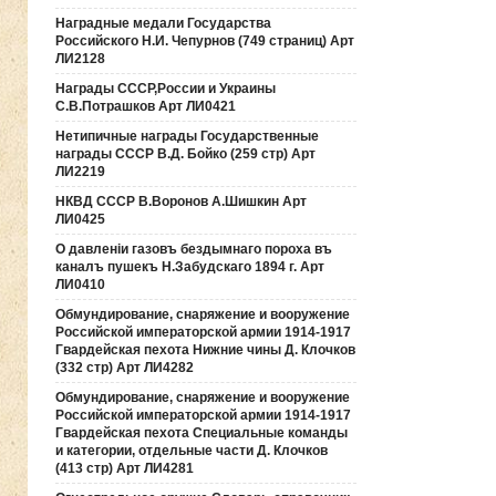
Наградные медали Государства
Российского Н.И. Чепурнов (749 страниц) Арт
ЛИ2128
Награды СССР,России и Украины
С.В.Потрашков Арт ЛИ0421
Нетипичные награды Государственные
награды СССР В.Д. Бойко (259 стр) Арт
ЛИ2219
НКВД СССР В.Воронов А.Шишкин Арт
ЛИ0425
О давленiи газовъ бездымнаго пороха въ
каналъ пушекъ Н.Забудскаго 1894 г. Арт
ЛИ0410
Обмундирование, снаряжение и вооружение
Российской императорской армии 1914-1917
Гвардейская пехота Нижние чины Д. Клочков
(332 стр) Арт ЛИ4282
Обмундирование, снаряжение и вооружение
Российской императорской армии 1914-1917
Гвардейская пехота Специальные команды
и категории, отдельные части Д. Клочков
(413 стр) Арт ЛИ4281