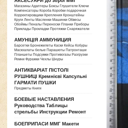
АКСЕСУАРИ до зброї ммг
Магазины Адаптеры Боксы Глушители Ключи
Компенсаторы Короба Коробки подарочная
Корректировщики Крепления Кронштейны
Круги Ленты Масленки Машинки Обвесы
Обоймы Пеналы Переноски Планки Приборы
Приклады Прокладки Протяжки Снаряжатели
АМУНІЦІЯ АММУНИЦИЯ
Барсетки Бронежилеты Каски Кейсы Кобуры
Маскхалаты белые Парашюты Патронташи
Планшеты Подсумки Противогазы Разгрузки
Ремни Фуражки Чехлы Шнуры
АНТИКВАРІАТ ПІСТОЛІ
РУШНИЦІ Кремнієві Капсульні
ГАРМАТИ ПУШКИ
Предметы Книги
БОЕВЫЕ НАСТАВЛЕНИЯ
Руководства Таблицы
стрельбы Инструкции Ремонт
БОЕПРИПАСИ ММГ Макети