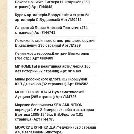
Роковая ошибка Гитлера Н. Стариков (360
страниц) Арт ЛИ4848
Курсъ артиллерiи.Вооруженiе и стрельба
артиллерiи С.Будаевскiй Арт ЛИ0412
Лаврентий Берия Алексей Топтыгин (474
страницы) Арт ЛИ4741
Лексикон старинного огнестрельного оружия
В.Квасневич 230 страниц) Арт ЛИ289
Ленин жрец террора.Дмитрий Волкогонов
(704 стр.) Арт ЛИ0409
МИНОМЕТЫ и реактивная артиллерия 100
лет истории (97 страниц) Арт ЛИ4349
Мины российского флота Ю.Л.Коршунов
Ю.П.Дъяконов (32 страницы) Арт ЛИ4582
МОНЕТЫ и МЕДАЛИ Нумезматический
Аукцион (285 страниц) Арт ЛИ4725
Морские боеприпасы SEA AMUNITION
периода 1-й и 2-й мировых войн в акватории
Балтики 1885-1945г.г. В.В.Фролов (181
страница) Арт ЛИ4785
МОРСКИЕ КЛИНКИ Д.А.Федурин (520 страниц
А4, в запаянном блистере)