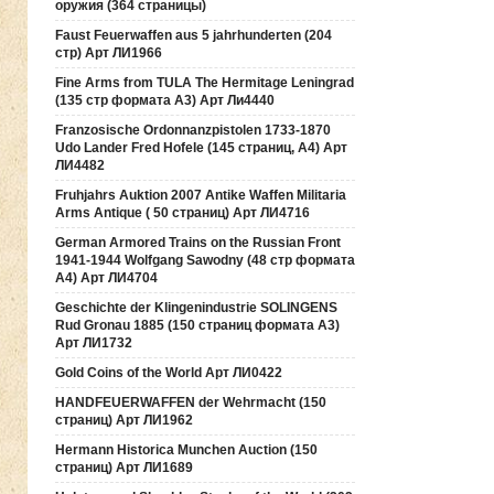
оружия (364 страницы)
Faust Feuerwaffen aus 5 jahrhunderten (204
стр) Арт ЛИ1966
Fine Arms from TULA The Hermitage Leningrad
(135 стр формата А3) Арт Ли4440
Franzosische Ordonnanzpistolen 1733-1870
Udo Lander Fred Hofele (145 страниц, А4) Арт
ЛИ4482
Fruhjahrs Auktion 2007 Antike Waffen Militaria
Arms Antique ( 50 страниц) Арт ЛИ4716
German Armored Trains on the Russian Front
1941-1944 Wolfgang Sawodny (48 стр формата
А4) Арт ЛИ4704
Geschichte der Klingenindustrie SOLINGENS
Rud Gronau 1885 (150 страниц формата А3)
Арт ЛИ1732
Gold Coins of the World Арт ЛИ0422
HANDFEUERWAFFEN der Wehrmacht (150
страниц) Арт ЛИ1962
Hermann Historica Munchen Auction (150
страниц) Арт ЛИ1689