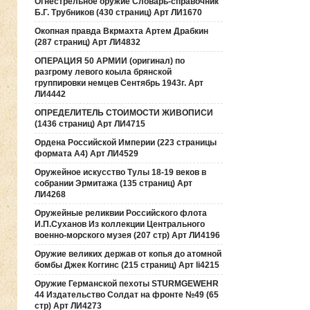
Огнестрельное оружие Словарь-справочник
Б.Г. Трубников (430 страниц) Арт ЛИ1670
Окопная правда Вкрмахта Артем Драбкин
(287 страниц) Арт ЛИ4832
ОПЕРАЦИЯ 50 АРМИИ (оригинал) по
разгрому левого коыла брянской
группировки немцев Сентябрь 1943г. Арт
ЛИ4442
ОПРЕДЕЛИТЕЛЬ СТОИМОСТИ ЖИВОПИСИ
(1436 страниц) Арт ЛИ4715
Ордена Российской Империи (223 страницы
формата А4) Арт ЛИ4529
Оружейное искусство Тулы 18-19 веков в
собрании Эрмитажа (135 страниц) Арт
ЛИ4268
Оружейные реликвии Российского флота
И.П.Суханов Из коллекции Центрального
военно-морского музея (207 стр) Арт ЛИ4196
Оружие великих держав от копья до атомной
бомбы Джек Коггинс (215 страниц) Арт li4215
Оружие Германской пехоты STURMGEWEHR
44 Издательство Солдат на фронте №49 (65
стр) Арт ЛИ4273