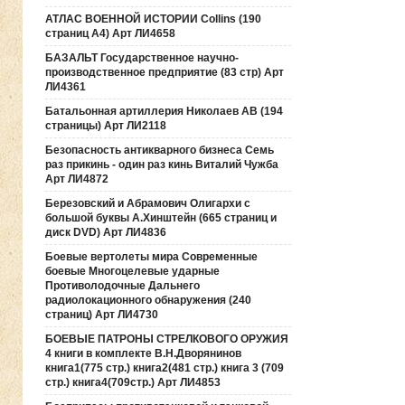
АТЛАС ВОЕННОЙ ИСТОРИИ Collins (190
страниц А4) Арт ЛИ4658
БАЗАЛЬТ Государственное научно-
производственное предприятие (83 стр) Арт
ЛИ4361
Батальонная артиллерия Николаев АВ (194
страницы) Арт ЛИ2118
Безопасность антикварного бизнеса Семь
раз прикинь - один раз кинь Виталий Чужба
Арт ЛИ4872
Березовский и Абрамович Олигархи с
большой буквы А.Хинштейн (665 страниц и
диск DVD) Арт ЛИ4836
Боевые вертолеты мира Современные
боевые Многоцелевые ударные
Противолодочные Дальнего
радиолокационного обнаружения (240
страниц) Арт ЛИ4730
БОЕВЫЕ ПАТРОНЫ СТРЕЛКОВОГО ОРУЖИЯ
4 книги в комплекте В.Н.Дворянинов
книга1(775 стр.) книга2(481 стр.) книга 3 (709
стр.) книга4(709стр.) Арт ЛИ4853