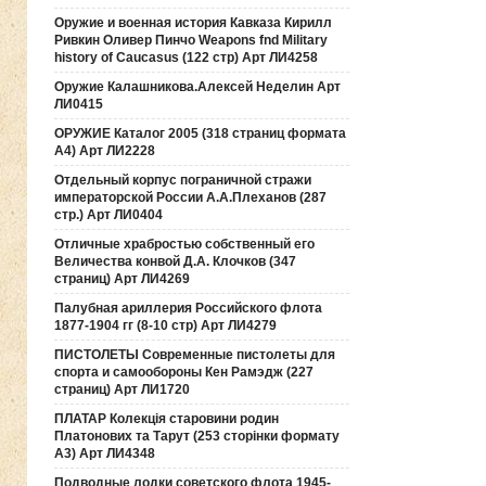
Оружие и военная история Кавказа Кирилл
Ривкин Оливер Пинчо Weapons fnd Military
history of Caucasus (122 стр) Арт ЛИ4258
Оружие Калашникова.Алексей Неделин Арт
ЛИ0415
ОРУЖИЕ Каталог 2005 (318 страниц формата
А4) Арт ЛИ2228
Отдельный корпус пограничной стражи
императорской России А.А.Плеханов (287
стр.) Арт ЛИ0404
Отличные храбростью собственный его
Величества конвой Д.А. Клочков (347
страниц) Арт ЛИ4269
Палубная ариллерия Российского флота
1877-1904 гг (8-10 стр) Арт ЛИ4279
ПИСТОЛЕТЫ Современные пистолеты для
спорта и самообороны Кен Рамэдж (227
страниц) Арт ЛИ1720
ПЛАТАР Колекція старовини родин
Платонових та Тарут (253 сторінки формату
А3) Арт ЛИ4348
Подводные лодки советского флота 1945-