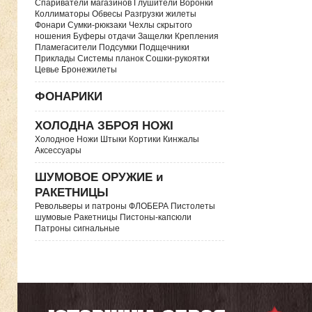
Спариватели магазинов Глушители Воронки
Коллиматоры Обвесы Разгрузки жилеты
Фонари Сумки-рюкзаки Чехлы скрытого
ношения Буферы отдачи Защелки Крепления
Пламегасители Подсумки Подщечники
Приклады Системы планок Сошки-рукоятки
Цевье Бронежилеты
ФОНАРИКИ
ХОЛОДНА ЗБРОЯ НОЖІ
Холодное Ножи Штыки Кортики Кинжалы
Аксессуары
ШУМОВОЕ ОРУЖИЕ и
РАКЕТНИЦЫ
Револьверы и патроны ФЛОБЕРА Пистолеты
шумовые Ракетницы Пистоны-капсюли
Патроны сигнальные