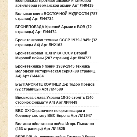
Боеприпасы противотанковой и танковой
артиллерии германской армии Арт ЛИ0419
Большая книга ВОСТОЧНОЙ МУДРОСТИ (787
страниц) Арт ЛИ4734
БРОНЕПОЕЗДА Красной Армии в ВОВ (72
страницы) Арт ЛИ4474
Бронетанковая техника СССР 1939-1945г (32
страницы А4) Арт ЛИ2163
Бронетанковая ТЕХНИКА СССР Второй
Мировой войны (207 страниц) Арт ЛИ4727
Бронетехника Японии 1939-1945 Техника
молодежи Историческая серия (88 страниц,
А4) Арт ЛИ4484
БЪЛГАРСКИТЕ КОРТИЦИ д-р Тодор Предов
(92 страницы) Арт ЛИ4589
Військова слава України 18-20 століть (140
сторінок формату А4) Арт ЛИ4449
ВВС-ХХI Справочник по организации и
боевому составу ВВС Европа Арт ЛИ1947
Великая оболганная война Игорь Пыхалов
(463 страницы) Арт ЛИ4825