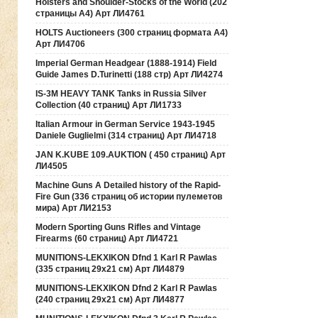
Holsters and Shoulder-Stocks of the World (202
страницы А4) Арт ЛИ4761
HOLTS Auctioneers (300 страниц формата А4)
Арт ЛИ4706
Imperial German Headgear (1888-1914) Field
Guide James D.Turinetti (188 cтр) Арт ЛИ4274
IS-3M HEAVY TANK Tanks in Russia Silver
Collection (40 страниц) Арт ЛИ1733
Italian Armour in German Service 1943-1945
Daniele Guglielmi (314 страниц) Арт ЛИ4718
JAN K.KUBE 109.AUKTION ( 450 страниц) Арт
ЛИ4505
Machine Guns A Detailed history of the Rapid-
Fire Gun (336 страниц об истории пулеметов
мира) Арт ЛИ2153
Modern Sporting Guns Rifles and Vintage
Firearms (60 страниц) Арт ЛИ4721
MUNITIONS-LEKXIKON Dfnd 1 Karl R Pawlas
(335 страниц 29х21 см) Арт ЛИ4879
MUNITIONS-LEKXIKON Dfnd 2 Karl R Pawlas
(240 страниц 29х21 см) Арт ЛИ4877