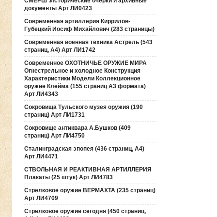
СМЕРШ .Исторические очерки и архивные
документы Арт ЛИ0423
Современная артиллерия Киррилов-
Губецкий Иосиф Михайлович (283 страницы)
Современная военная техника Астрель (543
страниц, А4) Арт ЛИ1742
Современное ОХОТНИЧЬЕ ОРУЖИЕ МИРА
Огнестрельное и холодное Конструкция
Характеристики Модели Коллекционное
оружие Клейма (155 страниц А3 формата)
Арт ЛИ4343
Сокровища Тульского музея оружия (190
cтраниц) Арт ЛИ1731
Сокровище антиквара А.Бушков (409
страниц) Арт ЛИ4750
Сталинградская эпопея (436 страниц, А4)
Арт ЛИ4471
СТВОЛЬНАЯ И РЕАКТИВНАЯ АРТИЛЛЕРИЯ
Плакаты (25 штук) Арт ЛИ4783
Стрелковое оружие ВЕРМАХТА (235 страниц)
Арт ЛИ4709
Стрелковое оружие сегодня (450 страниц,