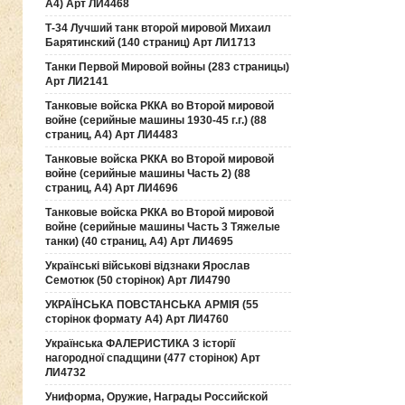
А4) Арт ЛИ4468
Т-34 Лучший танк второй мировой Михаил
Барятинский (140 страниц) Арт ЛИ1713
Танки Первой Мировой войны (283 страницы)
Арт ЛИ2141
Танковые войска РККА во Второй мировой
войне (серийные машины 1930-45 г.г.) (88
страниц, А4) Арт ЛИ4483
Танковые войска РККА во Второй мировой
войне (серийные машины Часть 2) (88
страниц, А4) Арт ЛИ4696
Танковые войска РККА во Второй мировой
войне (серийные машины Часть 3 Тяжелые
танки) (40 страниц, А4) Арт ЛИ4695
Українські військові відзнаки Ярослав
Семотюк (50 сторінок) Арт ЛИ4790
УКРАЇНСЬКА ПОВСТАНСЬКА АРМІЯ (55
сторінок формату А4) Арт ЛИ4760
Українська ФАЛЕРИСТИКА З історії
нагородної спадщини (477 сторінок) Арт
ЛИ4732
Униформа, Оружие, Награды Российской