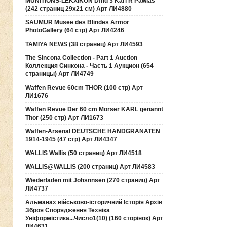
MUNITIONS-LEKXIKON Dfnd 3 Karl R Pawlas
(242 страниц 29х21 см) Арт ЛИ4880
SAUMUR Musee des Blindes Armor
PhotoGallery (64 стр) Арт ЛИ4246
TAMIYA NEWS (38 страниц) Арт ЛИ4593
The Sincona Collection - Part 1 Auction
Коллекция Синкона - Часть 1 Аукцион (654
страницы) Арт ЛИ4749
Waffen Revue 60cm THOR (100 стр) Арт
ЛИ1676
Waffen Revue Der 60 cm Morser KARL genannt
Thor (250 стр) Арт ЛИ1673
Waffen-Arsenal DEUTSCHE HANDGRANATEN
1914-1945 (47 стр) Арт ЛИ4347
WALLIS Wallis (50 страниц) Арт ЛИ4518
WALLIS@WALLIS (200 страниц) Арт ЛИ4583
Wiederladen mit Johsnnsen (270 страниц) Арт
ЛИ4737
Альманах військово-історичний Історія Архів
Зброя Спорядження Техніка
Уніформістика...Число1(10) (160 сторінок) Арт
ЛИ4631