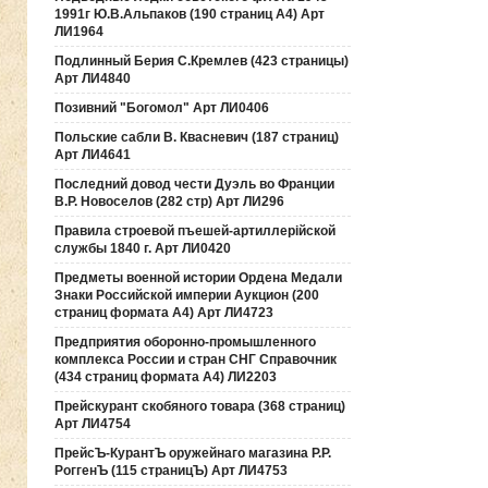
1991г Ю.В.Альпаков (190 страниц А4) Арт
ЛИ1964
Подлинный Берия С.Кремлев (423 страницы)
Арт ЛИ4840
Позивний "Богомол" Арт ЛИ0406
Польские сабли В. Квасневич (187 страниц)
Арт ЛИ4641
Последний довод чести Дуэль во Франции
В.Р. Новоселов (282 стр) Арт ЛИ296
Правила строевой пъешей-артиллерiйской
службы 1840 г. Арт ЛИ0420
Предметы военной истории Ордена Медали
Знаки Российской империи Аукцион (200
страниц формата А4) Арт ЛИ4723
Предприятия оборонно-промышленного
комплекса России и стран СНГ Справочник
(434 страниц формата А4) ЛИ2203
Прейскурант скобяного товара (368 страниц)
Арт ЛИ4754
ПрейсЪ-КурантЪ оружейнаго магазина Р.Р.
РоггенЪ (115 страницЪ) Арт ЛИ4753