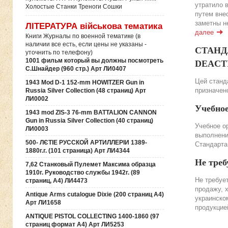
утратило 
Холостые Станки Треноги Сошки
путем вне
заметны н
ЛІТЕРАТУРА військова тематика
далее
Книги Журналы по военной тематике (в
наличии все есть, если цены не указаны -
СТАНДА
уточнить по телефону)
1001 фильм который вы должны посмотреть
DEACTIV
С.Шнайдер (960 стр.) Арт ЛИ0407
Цей станда
1943 Mod D-1 152-mm HOWITZER Gun in
призначено
Russia Silver Collection (48 страниц) Арт
ЛИ0002
Учебно
1943 mod ZIS-3 76-mm BATTALION CANNON
Gun in Russia Silver Collection (40 страниц)
Учебное о
ЛИ0003
выполнени
500- ЛЄТІЕ РУССКОЙ АРТИЛЛЕРІИ 1389-
Стандарта
1880г.г. (101 страница) Арт ЛИ4344
Не треб
7,62 Станковый Пулемет Максима образца
1910г. Руководство службы 1942г. (89
Не требуе
страниц, А4) ЛИ4473
продажу, 
Antique Arms cutalogue Dixie (200 страниц А4)
украинско
Арт ЛИ1658
продукцие
ANTIQUE PISTOL COLLECTING 1400-1860 (97
страниц формат А4) Арт ЛИ5253