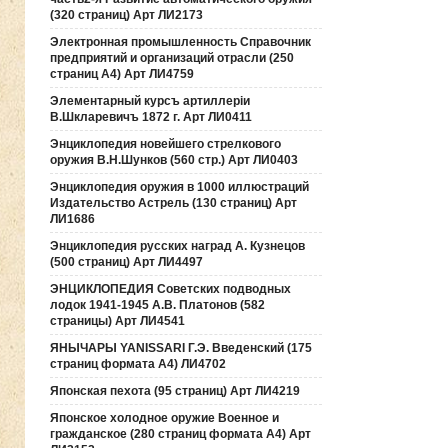
(320 страниц) Арт ЛИ2173
Электронная промышленность Справочник
предприятий и организаций отрасли (250
страниц А4) Арт ЛИ4759
Элементарный курсъ артиллерiи
В.Шкларевичъ 1872 г. Арт ЛИ0411
Энциклопедия новейшего стрелкового
оружия В.Н.Шунков (560 стр.) Арт ЛИ0403
Энциклопедия оружия в 1000 иллюстраций
Издательство Астрель (130 страниц) Арт
ЛИ1686
Энциклопедия русских наград А. Кузнецов
(500 страниц) Арт ЛИ4497
ЭНЦИКЛОПЕДИЯ Советских подводных
лодок 1941-1945 А.В. Платонов (582
страницы) Арт ЛИ4541
ЯНЫЧАРЫ YANISSARI Г.Э. Введенский (175
страниц формата А4) ЛИ4702
Японская пехота (95 страниц) Арт ЛИ4219
Японское холодное оружие Военное и
гражданское (280 страниц формата А4) Арт