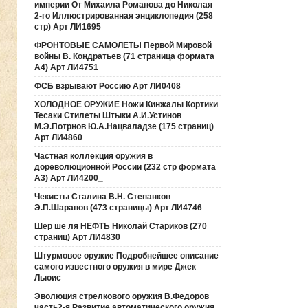
империи От Михаила Романова до Николая
2-го Иллюстрированная энциклопедия (258
стр) Арт ЛИ1695
ФРОНТОВЫЕ САМОЛЕТЫ Первой Мировой
войны В. Кондратьев (71 страница формата
А4) Арт ЛИ4751
ФСБ взрывают Россию Арт ЛИ0408
ХОЛОДНОЕ ОРУЖИЕ Ножи Кинжалы Кортики
Тесаки Стилеты Штыки А.И.Устинов
М.Э.Потрнов Ю.А.Нацваладзе (175 страниц)
Арт ЛИ4860
Частная коллекция оружия в
дореволюционной России (232 стр формата
А3) Арт ЛИ4200_
Чекисты Сталина В.Н. Степанков
Э.П.Шарапов (473 страницы) Арт ЛИ4746
Шер ше ля НЕФТЬ Николай Стариков (270
страниц) Арт ЛИ4830
Штурмовое оружие Подробнейшее описание
самого известного оружия в мире Джек
Льюис
Эволюция стрелкового оружия В.Федоров
часть2-я Развитие автоматического оружия