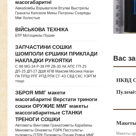
масогабаритні
Авиабомбы Взрыватели Втулки Выстрелы
Гранаты Капсюли Мины Патроны Снаряды
Ммг Холостые
ВІЙСЬКОВА ТЕХНІКА
БТР Мотоциклы Пушки
ЗАПЧАСТИНИ СОШКИ
ШОМПОЛИ ЄРШИКИ ПРИКЛАДИ
Вас за
НАКЛАДКИ РУКОЯТКИ
C-96 MG-34 P-38 PP ZB-30 АК АПС ГП-25
ДП-25 ДП-27 ДШК КПВ Максим Мосина Наган
ПК ППШ РПГ РПД РПК СГ-43 СВД CКС УЗРГМ
НКВД С
тощо
Пулемё
ЗБРОЯ ММГ макети
масогабаритні Верстати триноги
сошки ОРУЖИЕ ММГ макеты
массогабаритные СТАНКИ
ТРЕНОГИ СОШКИ
Макеты
Автоматы Винтовки Гранатометы Карабины
Минометы Огнеметы ПЗРК Пистолеты-
Макеты ор
пулеметы ПТРК Пулеметы Пушки Ружья ММГ