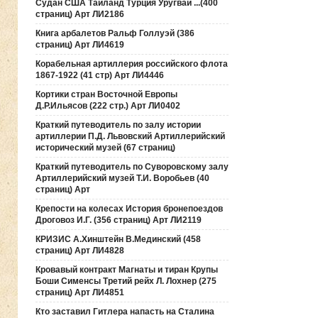
Судан США Таиланд Турция Уругвай ...(400
страниц) Арт ЛИ2186
Книга арбалетов Ральф Голлуэй (386
страниц) Арт ЛИ4619
Корабельная артиллерия российского флота
1867-1922 (41 стр) Арт ЛИ4446
Кортики стран Восточной Европы
Д.Р.Ильясов (222 стр.) Арт ЛИ0402
Краткий путеводитель по залу истории
артиллерии П.Д. Львовский Артиллерийский
исторический музей (67 страниц)
Краткий путеводитель по Суворовскому залу
Артиллерийский музей Т.И. Воробьев (40
страниц) Арт
Крепости на колесах История бронепоездов
Дроговоз И.Г. (356 страниц) Арт ЛИ2119
КРИЗИС А.Хинштейн В.Мединский (458
страниц) Арт ЛИ4828
Кровавый контракт Магнаты и тиран Крупы
Боши Сименсы Третий рейх Л. Лохнер (275
страниц) Арт ЛИ4851
Кто заставил Гитлера напасть на Сталина