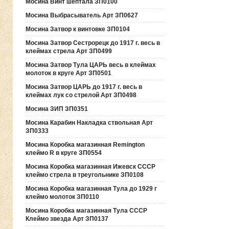
Мосина Винт шептала ЗП0100
Мосина Выбрасыватель Арт ЗП0627
Мосина Затвор к винтовке ЗП0104
Мосина Затвор Сестрорецк до 1917 г. весь в
клеймах стрела Арт ЗП0499
Мосина Затвор Тула ЦАРЬ весь в клеймах
молоток в круге Арт ЗП0501
Мосина Затвор ЦАРЬ до 1917 г. весь в
клеймах лук со стрелой Арт ЗП0498
Мосина ЗИП ЗП0351
Мосина Карабин Накладка ствольная Арт
ЗП0333
Мосина Коробка магазинная Remington
клеймо R в круге ЗП0554
Мосина Коробка магазинная Ижевск СССР
клеймо стрела в треугольнике ЗП0108
Мосина Коробка магазинная Тула до 1929 г
клеймо молоток ЗП0110
Мосина Коробка магазинная Тула СССР
Клеймо звезда Арт ЗП0137