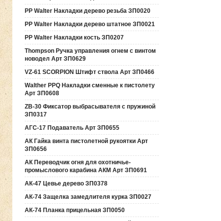
PP Walter Накладки дерево резьба ЗП0020
PP Walter Накладки дерево штатное ЗП0021
PP Walter Накладки кость ЗП0207
Thompson Ручка управления огнем с винтом
новодел Арт ЗП0629
VZ-61 SCORPION Штифт ствола Арт ЗП0466
Walther PPQ Накладки сменные к пистолету
Арт ЗП0608
ZB-30 Фиксатор выбрасывателя с пружиной
ЗП0317
АГС-17 Подаватель Арт ЗП0655
АК Гайка винта пистолетной рукоятки Арт
ЗП0656
АК Переводчик огня для охотничье-
промыслового карабина АКМ Арт ЗП0691
АК-47 Цевье дерево ЗП0378
АК-74 Защелка замедлителя курка ЗП0027
АК-74 Планка прицельная ЗП0050