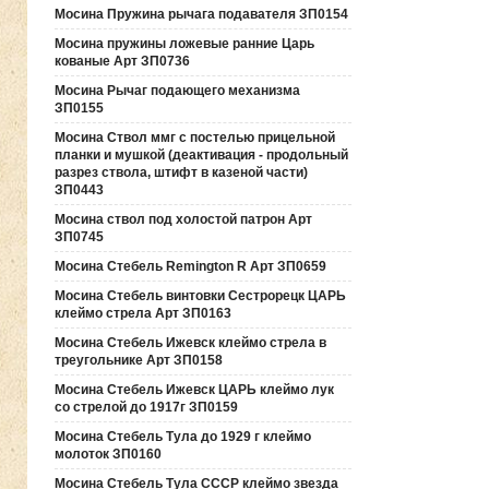
Мосина Пружина рычага подавателя ЗП0154
Мосина пружины ложевые ранние Царь
кованые Арт ЗП0736
Мосина Рычаг подающего механизма
ЗП0155
Мосина Ствол ммг с постелью прицельной
планки и мушкой (деактивация - продольный
разрез ствола, штифт в казеной части)
ЗП0443
Мосина ствол под холостой патрон Арт
ЗП0745
Мосина Стебель Remington R Арт ЗП0659
Мосина Стебель винтовки Сестрорецк ЦАРЬ
клеймо стрела Арт ЗП0163
Мосина Стебель Ижевск клеймо стрела в
треугольнике Арт ЗП0158
Мосина Стебель Ижевск ЦАРЬ клеймо лук
со стрелой до 1917г ЗП0159
Мосина Стебель Тула до 1929 г клеймо
молоток ЗП0160
Мосина Стебель Тула СССР клеймо звезда