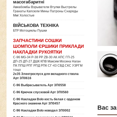
масогабаритні
Авиабомбы Взрыватели Втулки Выстрелы
Гранаты Капсюли Мины Патроны Снаряды
Ммг Холостые
ВІЙСЬКОВА ТЕХНІКА
БТР Мотоциклы Пушки
ЗАПЧАСТИНИ СОШКИ
ШОМПОЛИ ЄРШИКИ ПРИКЛАДИ
НАКЛАДКИ РУКОЯТКИ
C-96 MG-34 P-38 PP ZB-30 АК АПС ГП-25
ДП-25 ДП-27 ДШК КПВ Максим Мосина Наган
ПК ППШ РПГ РПД РПК СГ-43 СВД CКС УЗРГМ
тощо
2х35 Электроспуск для вкладного ствола
Арт ЗП0616
C-96 Выбрасыватель Арт ЗП0558
C-96 Крючок спусковой Арт ЗП0560
C-96 Накладки Bolo кость белая с орденом
Красного знамени Арт ЗП0457
Вас за
C-96 Накладки Bolo новодел ЗП0002