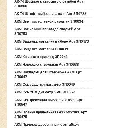
АК-74 Шомпол к автомату с резьбой Арт
ЗП0600
АК-74 Штифт выбрасывателя Арт ЗП0722
АКМ Винт пистолетной рукоятки ЗП0034
АКМ Затыльник приклада гладкий Арт
ЗП0753
АКМ Защелка магазина в сборе Арт ЗП0473
АКМ Защелка магазина ЗП0039
АКМ Крышка в приклад ЗП0041
АКМ Накладка ствольная Арт ЗП0638
АКМ Накладки для штык-ножа АКМ Арт
ЗП0647
АКМ Ось защелки магазина ЗП0049
АКМ Ось УСМ диаметр 5 мм ЗП0374
АКМ Ось фиксации выбрасывателя Арт
ЗП0547
АКМ Планка прицельная без хомутика Арт
ЗП0475
АКМ Приклад деревянный с антабкой