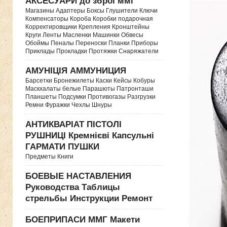
АКСЕСУАРИ до зброї ммг
Магазины Адаптеры Боксы Глушители Ключи
Компенсаторы Короба Коробки подарочная
Корректировщики Крепления Кронштейны
Круги Ленты Масленки Машинки Обвесы
Обоймы Пеналы Переноски Планки Приборы
Приклады Прокладки Протяжки Снаряжатели
АМУНІЦІЯ АММУНИЦИЯ
Барсетки Бронежилеты Каски Кейсы Кобуры
Маскхалаты белые Парашюты Патронташи
Планшеты Подсумки Противогазы Разгрузки
Ремни Фуражки Чехлы Шнуры
АНТИКВАРІАТ ПІСТОЛІ
РУШНИЦІ Кремнієві Капсульні
ГАРМАТИ ПУШКИ
Предметы Книги
БОЕВЫЕ НАСТАВЛЕНИЯ
Руководства Таблицы
стрельбы Инструкции Ремонт
БОЕПРИПАСИ ММГ Макети