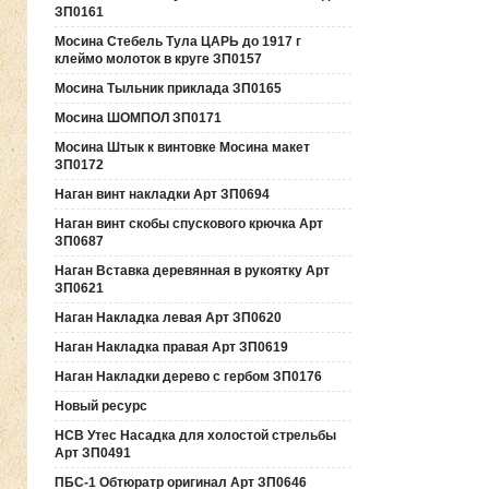
ЗП0161
Мосина Стебель Тула ЦАРЬ до 1917 г
клеймо молоток в круге ЗП0157
Мосина Тыльник приклада ЗП0165
Мосина ШОМПОЛ ЗП0171
Мосина Штык к винтовке Мосина макет
ЗП0172
Наган винт накладки Арт ЗП0694
Наган винт скобы спускового крючка Арт
ЗП0687
Наган Вставка деревянная в рукоятку Арт
ЗП0621
Наган Накладка левая Арт ЗП0620
Наган Накладка правая Арт ЗП0619
Наган Накладки дерево с гербом ЗП0176
Новый ресурс
НСВ Утес Насадка для холостой стрельбы
Арт ЗП0491
ПБС-1 Обтюратр оригинал Арт ЗП0646