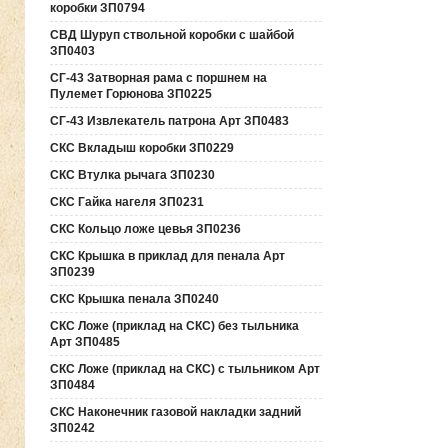
коробки ЗП0794
СВД Шуруп ствольной коробки с шайбой
ЗП0403
СГ-43 Затворная рама с поршнем на
Пулемет Горюнова ЗП0225
СГ-43 Извлекатель патрона Арт ЗП0483
СКС Вкладыш коробки ЗП0229
СКС Втулка рычага ЗП0230
СКС Гайка нагеля ЗП0231
СКС Кольцо ложе цевья ЗП0236
СКС Крышка в приклад для пенала Арт
ЗП0239
СКС Крышка пенала ЗП0240
СКС Ложе (приклад на СКС) без тыльника
Арт ЗП0485
СКС Ложе (приклад на СКС) с тыльником Арт
ЗП0484
СКС Наконечник газовой накладки задний
ЗП0242