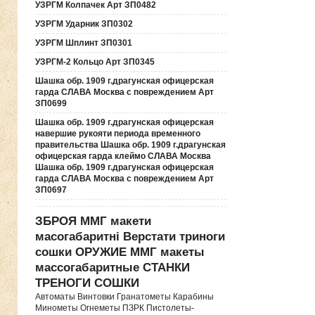
УЗРГМ Колпачек Арт ЗП0482
УЗРГМ Ударник ЗП0302
УЗРГМ Шплинт ЗП0301
УЗРГМ-2 Кольцо Арт ЗП0345
Шашка обр. 1909 г.драгунская офицерская
гарда СЛАВА Москва с повреждением Арт
ЗП0699
Шашка обр. 1909 г.драгунская офицерская
навершие рукояти периода временного
правительства Шашка обр. 1909 г.драгунская
офицерская гарда клеймо СЛАВА Москва
Шашка обр. 1909 г.драгунская офицерская
гарда СЛАВА Москва с повреждением Арт
ЗП0697
ЗБРОЯ ММГ макети
масогабаритні Верстати триноги
сошки ОРУЖИЕ ММГ макеты
массогабаритные СТАНКИ
ТРЕНОГИ СОШКИ
Автоматы Винтовки Гранатометы Карабины
Минометы Огнеметы ПЗРК Пистолеты-