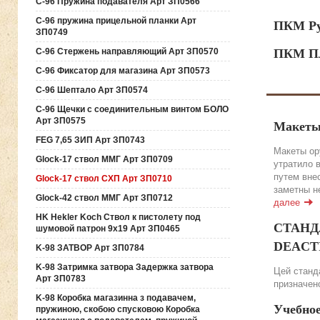
C-96 Пружина подавателя Арт ЗП0566
C-96 пружина прицельной планки Арт
ПКМ Ру
ЗП0749
C-96 Стержень направляющий Арт ЗП0570
ПКМ Пл
C-96 Фиксатор для магазина Арт ЗП0573
C-96 Шептало Арт ЗП0574
C-96 Щечки с соединительным винтом БОЛО
Арт ЗП0575
Макеты
FEG 7,65 ЗИП Арт ЗП0743
Макеты ор
Glock-17 ствол ММГ Арт ЗП0709
утратило 
путем вне
Glock-17 ствол СХП Арт ЗП0710
заметны н
Glock-42 ствол ММГ Арт ЗП0712
далее
HK Hekler Koch Ствол к пистолету под
СТАНДА
шумовой патрон 9х19 Арт ЗП0465
DEACTIV
K-98 ЗАТВОР Арт ЗП0784
K-98 Затримка затвора Задержка затвора
Цей станда
Арт ЗП0783
призначено
K-98 Коробка магазинна з подавачем,
Учебно
пружиною, скобою спусковою Коробка