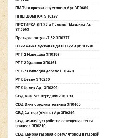
ПМ Тяга крючка спускового Арт ЗП0680
ППШ ШОМПОЛ ЗП0197
ПРОТИРКА ДП-27 и Пулемет Максима Арт
ЗП0553
Протирка латунь 7,62 ЗП0377
ПТУР Рейка пусковая для ПТУР Арт ЗП530
РПГ-2 Накладки ЗП0198
РПГ-2 Ударник ЗП0361
РПГ-7 Накладки дерево ЗП0420
РПК Цевье ЗП0260
РПК Целик Арт ЗП0206
СВД Антабка передняя ЗП0790
СВД Винт соединительный ЗП0405
СВД Затвор (лічина) АртЗП0396
СВД Зимнее устройство освещения сетки
прицела ЗП0210
СВД Камора газовая с регулятором и газовой