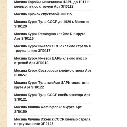
Мосина Коробка магазинная ЦАРЬ до 1917 г
клеймо лук со стрелой Арт ЗП0112
Мосина Крючок спусковой ЗП0115
Мосина Курок Тула СССР до 1929 г. Молоток
ЗП0120
Мосина Курок Remington клеймо R в круге
Арт ЗП0116
Мосина Курок Ижевск СССР клеймо стрела в
треугольнике ЗП0117
Мосина Курок Ижевск ЦАРЬ клеймо лук со
стрелой Арт ЗП0118
Мосина Курок Сестрорецк клеймо стрела Арт
ЗП0657
Мосина Курок Тула клеймо ЦАРЬ молоток в
круге Арт ЗП0122
Мосина Курок Тула СССР клеймо звезда Арт
ЗП0121
Мосина Личина Remington R в круге Арт
ЗП0150
Мосина Личина Ижевск СССР клеймо стрела
в треугольнике ЗП0125