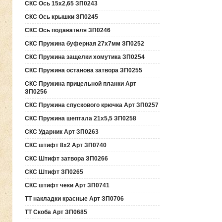
СКС Ось 15х2,65 ЗП0243
СКС Ось крышки ЗП0245
СКС Ось подавателя ЗП0246
СКС Пружина буферная 27х7мм ЗП0252
СКС Пружина защелки хомутика ЗП0254
СКС Пружина останова затвора ЗП0255
СКС Пружина прицельной планки Арт
ЗП0256
СКС Пружина спускового крючка Арт ЗП0257
СКС Пружина шептала 21х5,5 ЗП0258
СКС Ударник Арт ЗП0263
СКС штифт 8х2 Арт ЗП0740
СКС Штифт затвора ЗП0266
СКС Штифт ЗП0265
СКС штифт чеки Арт ЗП0741
ТТ накладки красные Арт ЗП0706
ТТ Скоба Арт ЗП0685