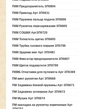
ПКМ Предохранитель ЗП0804
ПКМ Приклад Арт ЗП0631
ПКМ Пружина пальца подачи ЗП0806
ПКМ Рукоятка перезаряжания ЗП0805
ПКМ СОШКИ АртЗП0720
ПКМ Толкатель щитка ЗП0805
ПКМ Трубка газового поршня ЗП0796
ПКМ Ударник ммг Арт ЗП0481
ПКМ Фиксатор предохранителя ЗП0807
ПКМ Щиток подавателя ЗП0799
ПКМБ Откатники для пулемета Арт ЗП0369
ПМ винт рукоятки Арт ЗП0668
ПМ Задвижка боевой пружины Арт ЗП0671
ПМ Задержка затворная Арт ЗП0672
ПМ Мушка Арт ЗП0674
ПМ накладка на рукоятку коричневая Арт
ЗП0752