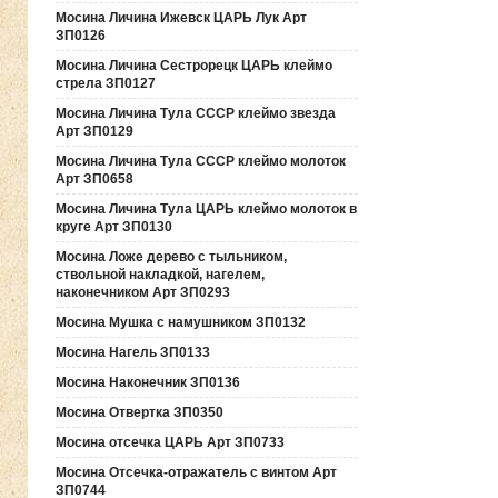
Мосина Личина Ижевск ЦАРЬ Лук Арт
ЗП0126
Мосина Личина Сестрорецк ЦАРЬ клеймо
стрела ЗП0127
Мосина Личина Тула СССР клеймо звезда
Арт ЗП0129
Мосина Личина Тула СССР клеймо молоток
Арт ЗП0658
Мосина Личина Тула ЦАРЬ клеймо молоток в
круге Арт ЗП0130
Мосина Ложе дерево с тыльником,
ствольной накладкой, нагелем,
наконечником Арт ЗП0293
Мосина Мушка с намушником ЗП0132
Мосина Нагель ЗП0133
Мосина Наконечник ЗП0136
Мосина Отвертка ЗП0350
Мосина отсечка ЦАРЬ Арт ЗП0733
Мосина Отсечка-отражатель с винтом Арт
ЗП0744