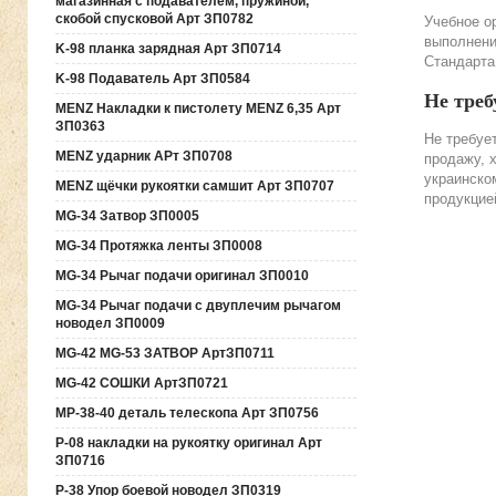
магазинная с подавателем, пружиной,
скобой спусковой Арт ЗП0782
Учебное о
выполнени
K-98 планка зарядная Арт ЗП0714
Стандарта
K-98 Подаватель Арт ЗП0584
Не треб
MENZ Накладки к пистолету MENZ 6,35 Арт
ЗП0363
Не требуе
MENZ ударник АРт ЗП0708
продажу, 
украинско
MENZ щёчки рукоятки самшит Арт ЗП0707
продукцие
MG-34 Затвор ЗП0005
MG-34 Протяжка ленты ЗП0008
MG-34 Рычаг подачи оригинал ЗП0010
MG-34 Рычаг подачи с двуплечим рычагом
новодел ЗП0009
MG-42 MG-53 ЗАТВОР АртЗП0711
MG-42 СОШКИ АртЗП0721
MP-38-40 деталь телескопа Арт ЗП0756
P-08 накладки на рукоятку оригинал Арт
ЗП0716
P-38 Упор боевой новодел ЗП0319