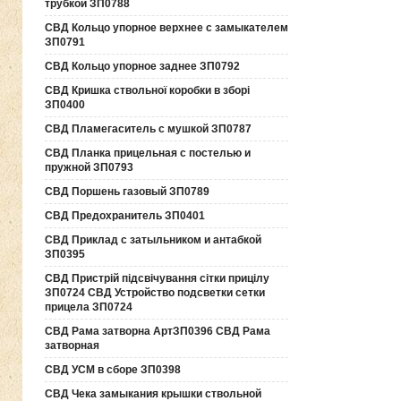
трубкой ЗП0788
СВД Кольцо упорное верхнее с замыкателем
ЗП0791
СВД Кольцо упорное заднее ЗП0792
СВД Кришка ствольної коробки в зборі
ЗП0400
СВД Пламегаситель с мушкой ЗП0787
СВД Планка прицельная с постелью и
пружной ЗП0793
СВД Поршень газовый ЗП0789
СВД Предохранитель ЗП0401
СВД Приклад с затыльником и антабкой
ЗП0395
СВД Пристрій підсвічування сітки прицілу
ЗП0724 СВД Устройство подсветки сетки
прицела ЗП0724
СВД Рама затворна АртЗП0396 СВД Рама
затворная
СВД УСМ в сборе ЗП0398
СВД Чека замыкания крышки ствольной