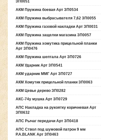
ЗП0051
АКМ Пружина боевая Арт ЗП0534
АКМ Пружина выбрасывателя 7,62 ЗП0055
АКМ Пружина газовой накладки Арт ЗП0031
АКМ Пружина защелки магазина ЗП0057
АКМ Пружина хомутика прицельной планки
Арт ЗП0476
АКМ Пружина шептала Арт ЗП0726
АКМ Ударник Арт ЗП0541
АКМ ударник ММГ Арт ЗП0727
АКМ Хомутик прицельной планки ЗП0063
АКМ Цевье дерево ЗП0282
АКС-74у мушка Арт ЗП0729
АПС Накладка на рукоятку коричневая Арт
ЗП0632
АПС Рычаг передачи Арт ЗП0418
АПС Ствол под шумовой патрон 9 мм
P.A.BLANK Арт ЗП0463