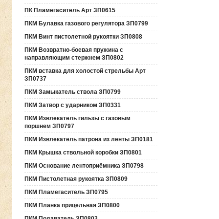
ПК Пламегаситель Арт ЗП0615
ПКМ Булавка газового регулятора ЗП0799
ПКМ Винт пистолетной рукоятки ЗП0808
ПКМ Возвратно-боевая пружина с
направляющим стержнем ЗП0802
ПКМ вставка для холостой стрельбы Арт
ЗП0737
ПКМ Замыкатель ствола ЗП0799
ПКМ Затвор с ударником ЗП0331
ПКМ Извлекатель гильзы с газовым
поршнем ЗП0797
ПКМ Извлекатель патрона из ленты ЗП0181
ПКМ Крышка ствольной коробки ЗП0801
ПКМ Основание лентоприёмника ЗП0798
ПКМ Пистолетная рукоятка ЗП0809
ПКМ Пламегаситель ЗП0795
ПКМ Планка прицельная ЗП0800
ПКМ Подаватель ЗП0803