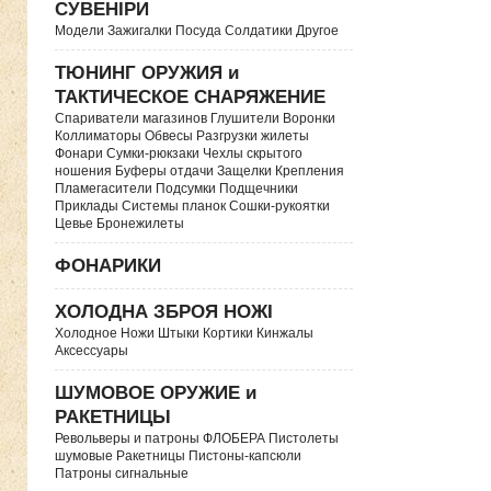
СУВЕНІРИ
Модели Зажигалки Посуда Солдатики Другое
ТЮНИНГ ОРУЖИЯ и
ТАКТИЧЕСКОЕ СНАРЯЖЕНИЕ
Спариватели магазинов Глушители Воронки
Коллиматоры Обвесы Разгрузки жилеты
Фонари Сумки-рюкзаки Чехлы скрытого
ношения Буферы отдачи Защелки Крепления
Пламегасители Подсумки Подщечники
Приклады Системы планок Сошки-рукоятки
Цевье Бронежилеты
ФОНАРИКИ
ХОЛОДНА ЗБРОЯ НОЖІ
Холодное Ножи Штыки Кортики Кинжалы
Аксессуары
ШУМОВОЕ ОРУЖИЕ и
РАКЕТНИЦЫ
Револьверы и патроны ФЛОБЕРА Пистолеты
шумовые Ракетницы Пистоны-капсюли
Патроны сигнальные