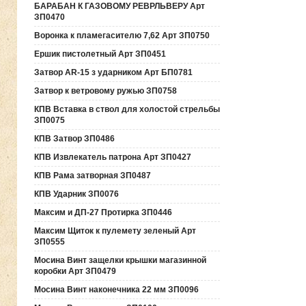
БАРАБАН К ГАЗОВОМУ РЕВРЛЬВЕРУ Арт
ЗП0470
Воронка к пламегасителю 7,62 Арт ЗП0750
Ершик пистолетный Арт ЗП0451
Затвор AR-15 з ударником Арт БП0781
Затвор к ветровому ружью ЗП0758
КПВ Вставка в ствол для холостой стрельбы
ЗП0075
КПВ Затвор ЗП0486
КПВ Извлекатель патрона Арт ЗП0427
КПВ Рама затворная ЗП0487
КПВ Ударник ЗП0076
Максим и ДП-27 Протирка ЗП0446
Максим Щиток к пулемету зеленый Арт
ЗП0555
Мосина Винт защелки крышки магазинной
коробки Арт ЗП0479
Мосина Винт наконечника 22 мм ЗП0096