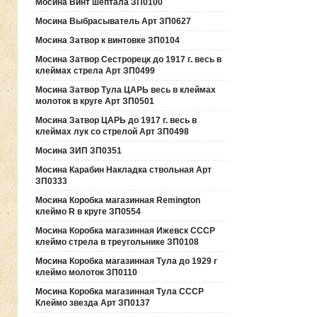
Мосина Винт шептала ЗП0100
Мосина Выбрасыватель Арт ЗП0627
Мосина Затвор к винтовке ЗП0104
Мосина Затвор Сестрорецк до 1917 г. весь в
клеймах стрела Арт ЗП0499
Мосина Затвор Тула ЦАРЬ весь в клеймах
молоток в круге Арт ЗП0501
Мосина Затвор ЦАРЬ до 1917 г. весь в
клеймах лук со стрелой Арт ЗП0498
Мосина ЗИП ЗП0351
Мосина Карабин Накладка ствольная Арт
ЗП0333
Мосина Коробка магазинная Remington
клеймо R в круге ЗП0554
Мосина Коробка магазинная Ижевск СССР
клеймо стрела в треугольнике ЗП0108
Мосина Коробка магазинная Тула до 1929 г
клеймо молоток ЗП0110
Мосина Коробка магазинная Тула СССР
Клеймо звезда Арт ЗП0137