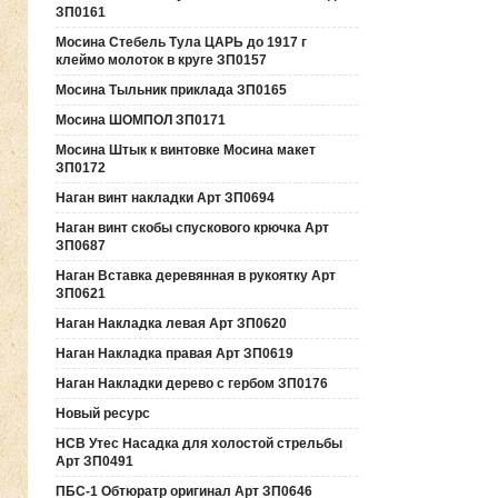
ЗП0161
Мосина Стебель Тула ЦАРЬ до 1917 г
клеймо молоток в круге ЗП0157
Мосина Тыльник приклада ЗП0165
Мосина ШОМПОЛ ЗП0171
Мосина Штык к винтовке Мосина макет
ЗП0172
Наган винт накладки Арт ЗП0694
Наган винт скобы спускового крючка Арт
ЗП0687
Наган Вставка деревянная в рукоятку Арт
ЗП0621
Наган Накладка левая Арт ЗП0620
Наган Накладка правая Арт ЗП0619
Наган Накладки дерево с гербом ЗП0176
Новый ресурс
НСВ Утес Насадка для холостой стрельбы
Арт ЗП0491
ПБС-1 Обтюратр оригинал Арт ЗП0646