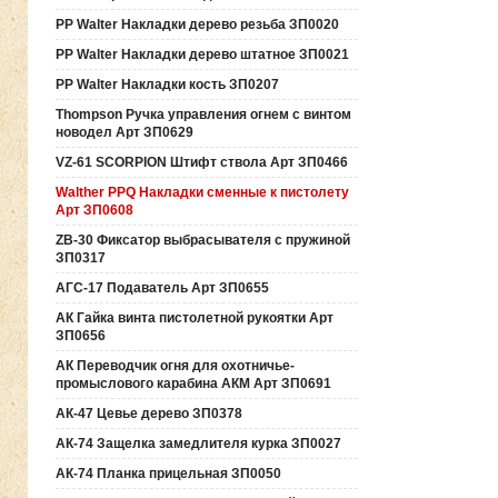
PP Walter Накладки дерево резьба ЗП0020
PP Walter Накладки дерево штатное ЗП0021
PP Walter Накладки кость ЗП0207
Thompson Ручка управления огнем с винтом
новодел Арт ЗП0629
VZ-61 SCORPION Штифт ствола Арт ЗП0466
Walther PPQ Накладки сменные к пистолету
Арт ЗП0608
ZB-30 Фиксатор выбрасывателя с пружиной
ЗП0317
АГС-17 Подаватель Арт ЗП0655
АК Гайка винта пистолетной рукоятки Арт
ЗП0656
АК Переводчик огня для охотничье-
промыслового карабина АКМ Арт ЗП0691
АК-47 Цевье дерево ЗП0378
АК-74 Защелка замедлителя курка ЗП0027
АК-74 Планка прицельная ЗП0050