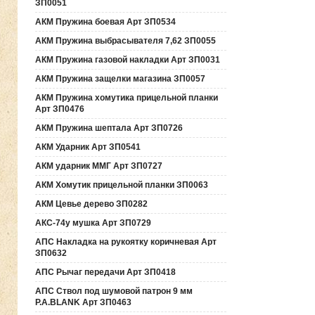
ЗП0051
АКМ Пружина боевая Арт ЗП0534
АКМ Пружина выбрасывателя 7,62 ЗП0055
АКМ Пружина газовой накладки Арт ЗП0031
АКМ Пружина защелки магазина ЗП0057
АКМ Пружина хомутика прицельной планки
Арт ЗП0476
АКМ Пружина шептала Арт ЗП0726
АКМ Ударник Арт ЗП0541
АКМ ударник ММГ Арт ЗП0727
АКМ Хомутик прицельной планки ЗП0063
АКМ Цевье дерево ЗП0282
АКС-74у мушка Арт ЗП0729
АПС Накладка на рукоятку коричневая Арт
ЗП0632
АПС Рычаг передачи Арт ЗП0418
АПС Ствол под шумовой патрон 9 мм
P.A.BLANK Арт ЗП0463