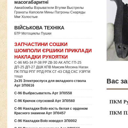
масогабаритні
Авиабомбы Взрыватели Втулки Выстрелы
Гранаты Капсюли Мины Патроны Снаряды
Ммг Холостые
ВІЙСЬКОВА ТЕХНІКА
БТР Мотоциклы Пушки
ЗАПЧАСТИНИ СОШКИ
ШОМПОЛИ ЄРШИКИ ПРИКЛАДИ
НАКЛАДКИ РУКОЯТКИ
C-96 MG-34 P-38 PP ZB-30 АК АПС ГП-25
ДП-25 ДП-27 ДШК КПВ Максим Мосина Наган
ПК ППШ РПГ РПД РПК СГ-43 СВД CКС УЗРГМ
тощо
Вас за
2х35 Электроспуск для вкладного ствола
Арт ЗП0616
C-96 Выбрасыватель Арт ЗП0558
ПКМ Ру
C-96 Крючок спусковой Арт ЗП0560
C-96 Накладки Bolo кость белая с орденом
ПКМ Пл
Красного знамени Арт ЗП0457
C-96 Накладки Bolo новодел ЗП0002