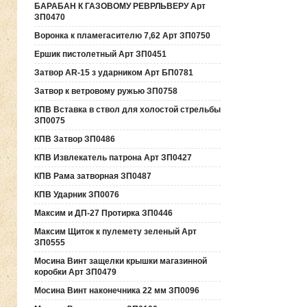
БАРАБАН К ГАЗОВОМУ РЕВРЛЬВЕРУ Арт
ЗП0470
Воронка к пламегасителю 7,62 Арт ЗП0750
Ершик пистолетный Арт ЗП0451
Затвор AR-15 з ударником Арт БП0781
Затвор к ветровому ружью ЗП0758
КПВ Вставка в ствол для холостой стрельбы
ЗП0075
КПВ Затвор ЗП0486
КПВ Извлекатель патрона Арт ЗП0427
КПВ Рама затворная ЗП0487
КПВ Ударник ЗП0076
Максим и ДП-27 Протирка ЗП0446
Максим Щиток к пулемету зеленый Арт
ЗП0555
Мосина Винт защелки крышки магазинной
коробки Арт ЗП0479
Мосина Винт наконечника 22 мм ЗП0096