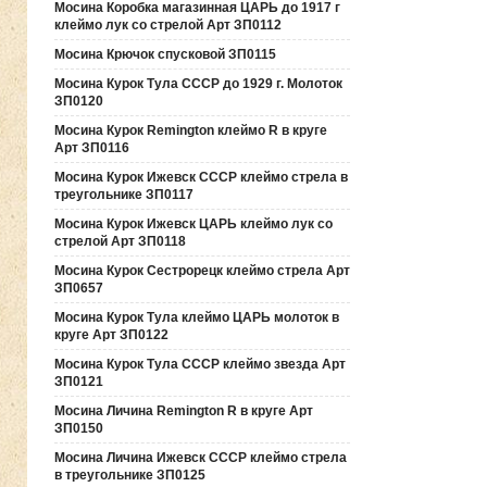
Мосина Коробка магазинная ЦАРЬ до 1917 г
клеймо лук со стрелой Арт ЗП0112
Мосина Крючок спусковой ЗП0115
Мосина Курок Тула СССР до 1929 г. Молоток
ЗП0120
Мосина Курок Remington клеймо R в круге
Арт ЗП0116
Мосина Курок Ижевск СССР клеймо стрела в
треугольнике ЗП0117
Мосина Курок Ижевск ЦАРЬ клеймо лук со
стрелой Арт ЗП0118
Мосина Курок Сестрорецк клеймо стрела Арт
ЗП0657
Мосина Курок Тула клеймо ЦАРЬ молоток в
круге Арт ЗП0122
Мосина Курок Тула СССР клеймо звезда Арт
ЗП0121
Мосина Личина Remington R в круге Арт
ЗП0150
Мосина Личина Ижевск СССР клеймо стрела
в треугольнике ЗП0125