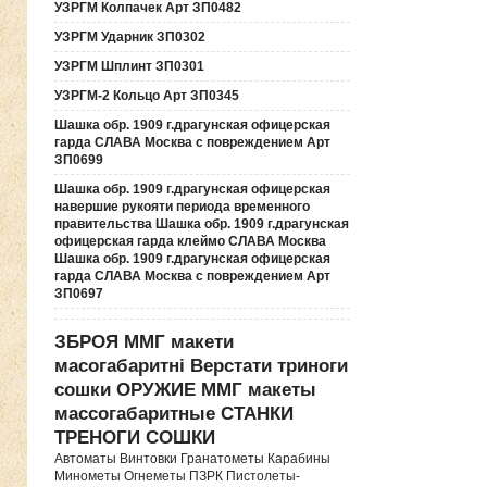
УЗРГМ Колпачек Арт ЗП0482
УЗРГМ Ударник ЗП0302
УЗРГМ Шплинт ЗП0301
УЗРГМ-2 Кольцо Арт ЗП0345
Шашка обр. 1909 г.драгунская офицерская
гарда СЛАВА Москва с повреждением Арт
ЗП0699
Шашка обр. 1909 г.драгунская офицерская
навершие рукояти периода временного
правительства Шашка обр. 1909 г.драгунская
офицерская гарда клеймо СЛАВА Москва
Шашка обр. 1909 г.драгунская офицерская
гарда СЛАВА Москва с повреждением Арт
ЗП0697
ЗБРОЯ ММГ макети
масогабаритні Верстати триноги
сошки ОРУЖИЕ ММГ макеты
массогабаритные СТАНКИ
ТРЕНОГИ СОШКИ
Автоматы Винтовки Гранатометы Карабины
Минометы Огнеметы ПЗРК Пистолеты-