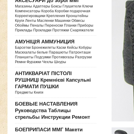
АКСЕСУАРИ до зброї ммг
Магазины Адаптеры Боксы Глушители Ключи
Компенсаторы Короба Коробки подарочная
Корректировщики Крепления Кронштейны
Круги Ленты Масленки Машинки Обвесы
Обоймы Пеналы Переноски Планки Приборы
Приклады Прокладки Протяжки Снаряжатели
АМУНІЦІЯ АММУНИЦИЯ
Барсетки Бронежилеты Каски Кейсы Кобуры
Маскхалаты белые Парашюты Патронташи
Планшеты Подсумки Противогазы Разгрузки
Ремни Фуражки Чехлы Шнуры
АНТИКВАРІАТ ПІСТОЛІ
РУШНИЦІ Кремнієві Капсульні
ГАРМАТИ ПУШКИ
Предметы Книги
БОЕВЫЕ НАСТАВЛЕНИЯ
Руководства Таблицы
стрельбы Инструкции Ремонт
БОЕПРИПАСИ ММГ Макети