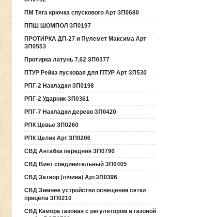
ПМ Тяга крючка спускового Арт ЗП0680
ППШ ШОМПОЛ ЗП0197
ПРОТИРКА ДП-27 и Пулемет Максима Арт
ЗП0553
Протирка латунь 7,62 ЗП0377
ПТУР Рейка пусковая для ПТУР Арт ЗП530
РПГ-2 Накладки ЗП0198
РПГ-2 Ударник ЗП0361
РПГ-7 Накладки дерево ЗП0420
РПК Цевье ЗП0260
РПК Целик Арт ЗП0206
СВД Антабка передняя ЗП0790
СВД Винт соединительный ЗП0405
СВД Затвор (лічина) АртЗП0396
СВД Зимнее устройство освещения сетки
прицела ЗП0210
СВД Камора газовая с регулятором и газовой