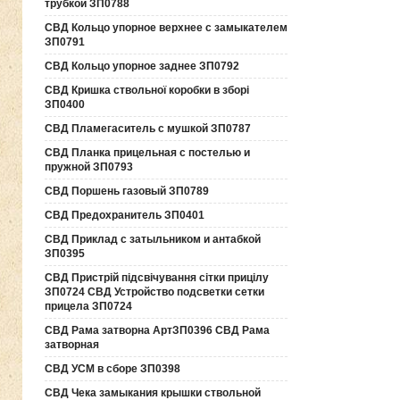
трубкой ЗП0788
СВД Кольцо упорное верхнее с замыкателем
ЗП0791
СВД Кольцо упорное заднее ЗП0792
СВД Кришка ствольної коробки в зборі
ЗП0400
СВД Пламегаситель с мушкой ЗП0787
СВД Планка прицельная с постелью и
пружной ЗП0793
СВД Поршень газовый ЗП0789
СВД Предохранитель ЗП0401
СВД Приклад с затыльником и антабкой
ЗП0395
СВД Пристрій підсвічування сітки прицілу
ЗП0724 СВД Устройство подсветки сетки
прицела ЗП0724
СВД Рама затворна АртЗП0396 СВД Рама
затворная
СВД УСМ в сборе ЗП0398
СВД Чека замыкания крышки ствольной