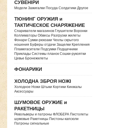
СУВЕНІРИ
Модели Зажигалки Посуда Солдатики Другое
ТЮНИНГ ОРУЖИЯ и
ТАКТИЧЕСКОЕ СНАРЯЖЕНИЕ
Спариватели магазинов Глушители Воронки
Коллиматоры Обвесы Разгрузки жилеты
Фонари Сумки-рюкзаки Чехлы скрытого
ношения Буферы отдачи Защелки Крепления
Пламегасители Подсумки Подщечники
Приклады Системы планок Сошки-рукоятки
Цевье Бронежилеты
ФОНАРИКИ
ХОЛОДНА ЗБРОЯ НОЖІ
Холодное Ножи Штыки Кортики Кинжалы
Аксессуары
ШУМОВОЕ ОРУЖИЕ и
РАКЕТНИЦЫ
Револьверы и патроны ФЛОБЕРА Пистолеты
шумовые Ракетницы Пистоны-капсюли
Патроны сигнальные