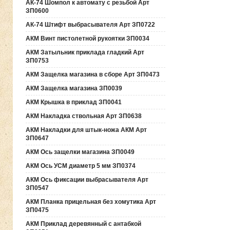
АК-74 Шомпол к автомату с резьбой Арт
ЗП0600
АК-74 Штифт выбрасывателя Арт ЗП0722
АКМ Винт пистолетной рукоятки ЗП0034
АКМ Затыльник приклада гладкий Арт
ЗП0753
АКМ Защелка магазина в сборе Арт ЗП0473
АКМ Защелка магазина ЗП0039
АКМ Крышка в приклад ЗП0041
АКМ Накладка ствольная Арт ЗП0638
АКМ Накладки для штык-ножа АКМ Арт
ЗП0647
АКМ Ось защелки магазина ЗП0049
АКМ Ось УСМ диаметр 5 мм ЗП0374
АКМ Ось фиксации выбрасывателя Арт
ЗП0547
АКМ Планка прицельная без хомутика Арт
ЗП0475
АКМ Приклад деревянный с антабкой