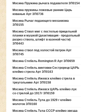
Мосина Пружина рычага подавателя ЗП0154
Мосина пружины ложевые ранние Царь
кованые Арт ЗП0736
Мосина Рычаг подающего механизма
ЗП0155
Мосина Ствол ммг с постелью прицельной
планки и мушкой (деактивация - продольный
разрез ствола, штифт в казеной части)
ЗП0443
Мосина ствол под холостой патрон Арт
ЗП0745
Мосина Стебель Remington R Арт ЗП0659
Мосина Стебель винтовки Сестрорецк ЦАРЬ
клеймо стрела Арт ЗП0163
Мосина Стебель Ижевск клеймо стрела в
треугольнике Арт ЗП0158
Мосина Стебель Ижевск ЦАРЬ клеймо лук
со стрелой до 1917г ЗП0159
Мосина Стебель Тула до 1929 г клеймо
молоток ЗП0160
Мосина Стебель Тула СССР клеймо звезда