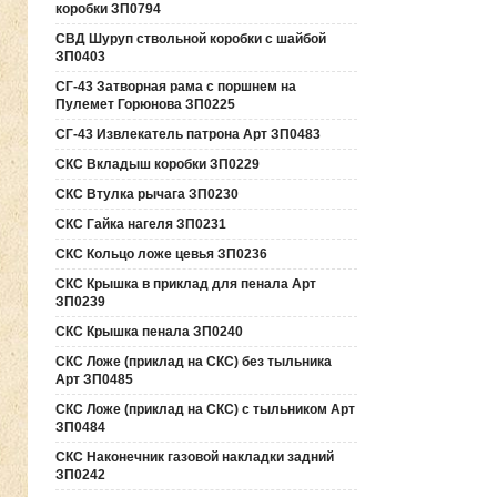
коробки ЗП0794
СВД Шуруп ствольной коробки с шайбой
ЗП0403
СГ-43 Затворная рама с поршнем на
Пулемет Горюнова ЗП0225
СГ-43 Извлекатель патрона Арт ЗП0483
СКС Вкладыш коробки ЗП0229
СКС Втулка рычага ЗП0230
СКС Гайка нагеля ЗП0231
СКС Кольцо ложе цевья ЗП0236
СКС Крышка в приклад для пенала Арт
ЗП0239
СКС Крышка пенала ЗП0240
СКС Ложе (приклад на СКС) без тыльника
Арт ЗП0485
СКС Ложе (приклад на СКС) с тыльником Арт
ЗП0484
СКС Наконечник газовой накладки задний
ЗП0242