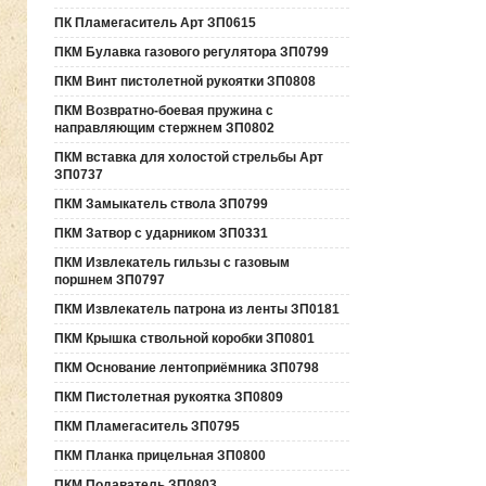
ПК Пламегаситель Арт ЗП0615
ПКМ Булавка газового регулятора ЗП0799
ПКМ Винт пистолетной рукоятки ЗП0808
ПКМ Возвратно-боевая пружина с
направляющим стержнем ЗП0802
ПКМ вставка для холостой стрельбы Арт
ЗП0737
ПКМ Замыкатель ствола ЗП0799
ПКМ Затвор с ударником ЗП0331
ПКМ Извлекатель гильзы с газовым
поршнем ЗП0797
ПКМ Извлекатель патрона из ленты ЗП0181
ПКМ Крышка ствольной коробки ЗП0801
ПКМ Основание лентоприёмника ЗП0798
ПКМ Пистолетная рукоятка ЗП0809
ПКМ Пламегаситель ЗП0795
ПКМ Планка прицельная ЗП0800
ПКМ Подаватель ЗП0803