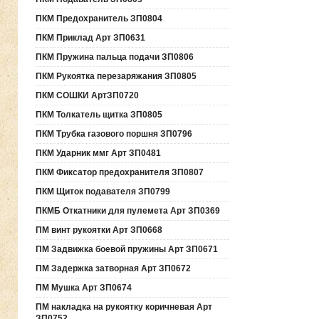
ПКМ Предохранитель ЗП0804
ПКМ Приклад Арт ЗП0631
ПКМ Пружина пальца подачи ЗП0806
ПКМ Рукоятка перезаряжания ЗП0805
ПКМ СОШКИ АртЗП0720
ПКМ Толкатель щитка ЗП0805
ПКМ Трубка газового поршня ЗП0796
ПКМ Ударник ммг Арт ЗП0481
ПКМ Фиксатор предохранителя ЗП0807
ПКМ Щиток подавателя ЗП0799
ПКМБ Откатники для пулемета Арт ЗП0369
ПМ винт рукоятки Арт ЗП0668
ПМ Задвижка боевой пружины Арт ЗП0671
ПМ Задержка затворная Арт ЗП0672
ПМ Мушка Арт ЗП0674
ПМ накладка на рукоятку коричневая Арт
ЗП0752