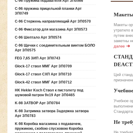
C-96 Пружина подавателя Арт ЗП0566
C-96 пружина прицельной планки Арт
ЗП0749
Макеты
C-96 Стержень направляющий Арт ЗП0570
Макеты ор
C-96 Фиксатор для магазина Арт ЗП0573
утратило 
путем вне
C-96 Шептало Арт ЗП0574
заметны н
C-96 Щечки с соединительным винтом БОЛО
далее
Арт ЗП0575
СТАНДА
FEG 7,65 ЗИП Арт ЗП0743
DEACTIV
Glock-17 ствол ММГ Арт ЗП0709
Glock-17 ствол СХП Арт ЗП0710
Цей станда
призначено
Glock-42 ствол ММГ Арт ЗП0712
Учебно
HK Hekler Koch Ствол к пистолету под
шумовой патрон 9х19 Арт ЗП0465
Учебное о
K-98 ЗАТВОР Арт ЗП0784
выполнени
K-98 Затримка затвора Задержка затвора
Стандарта
Арт ЗП0783
Не треб
K-98 Коробка магазинна з подавачем,
пружиною, скобою спусковою Коробка
Не требуе