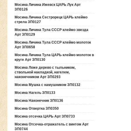
Мосина Личина Ижевск ЦАРЬ Лук Арт
ЗП0126
Мосина Личина Сестрорецк ЦАРЬ клеймо
стрела ЗП0127
Мосина Личина Тула СССР клеймо звезда
Арт ЗП0129
Мосина Личина Тула СССР клеймо молоток
Арт ЗП0658
Мосина Личина Тула ЦАРЬ клеймо молоток в
круге Арт ЗП0130
Мосина Ложе дерево с тыльником,
ствольной накладкой, нагелем,
наконечником Арт ЗП0293
Мосина Мушка с намушником ЗП0132
Мосина Нагель ЗП0133
Мосина Наконечник ЗП0136
Мосина Отвертка ЗП0350
Мосина отсечка ЦАРЬ Арт ЗП0733
Мосина Отсечка-отражатель с винтом Арт
ЗП0744