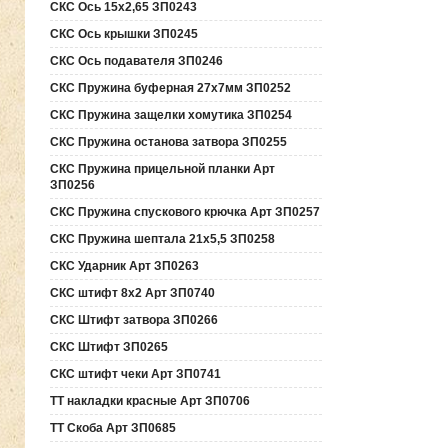
СКС Ось 15х2,65 ЗП0243
СКС Ось крышки ЗП0245
СКС Ось подавателя ЗП0246
СКС Пружина буферная 27х7мм ЗП0252
СКС Пружина защелки хомутика ЗП0254
СКС Пружина останова затвора ЗП0255
СКС Пружина прицельной планки Арт
ЗП0256
СКС Пружина спускового крючка Арт ЗП0257
СКС Пружина шептала 21х5,5 ЗП0258
СКС Ударник Арт ЗП0263
СКС штифт 8х2 Арт ЗП0740
СКС Штифт затвора ЗП0266
СКС Штифт ЗП0265
СКС штифт чеки Арт ЗП0741
ТТ накладки красные Арт ЗП0706
ТТ Скоба Арт ЗП0685