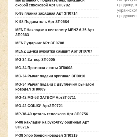
магазинная с подавателем, пружиной,
продажу, 
скобой спусковой Арт ЗП0782
украинско
K-98 планка зарядная Арт ЗП0714
продукцие
K-98 Подаватель Арт ЗП0584
MENZ Накладки к пистолету MENZ 6,35 Арт
ЗП0363
MENZ ударник АРт ЗП0708
MENZ щёчки рукоятки самшит Арт ЗП0707
MG-34 Затвор ЗП0005
MG-34 Протяжка ленты ЗП0008
MG-34 Рычаг подачи оригинал ЗП0010
MG-34 Рычаг подачи с двуплечим рычагом
новодел ЗП0009
MG-42 MG-53 ЗАТВОР АртЗП0711
MG-42 СОШКИ АртЗП0721
MP-38-40 деталь телескопа Арт ЗП0756
P-08 накладки на рукоятку оригинал Арт
ЗП0716
P-38 Упор боевой новодел ЗП0319