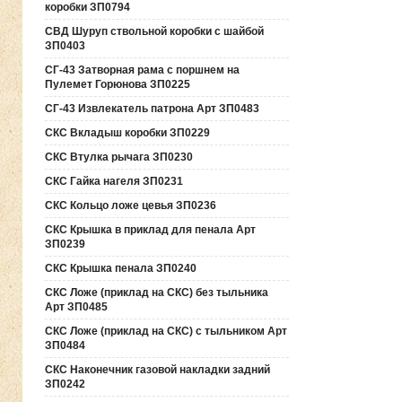
коробки ЗП0794
СВД Шуруп ствольной коробки с шайбой
ЗП0403
СГ-43 Затворная рама с поршнем на
Пулемет Горюнова ЗП0225
СГ-43 Извлекатель патрона Арт ЗП0483
СКС Вкладыш коробки ЗП0229
СКС Втулка рычага ЗП0230
СКС Гайка нагеля ЗП0231
СКС Кольцо ложе цевья ЗП0236
СКС Крышка в приклад для пенала Арт
ЗП0239
СКС Крышка пенала ЗП0240
СКС Ложе (приклад на СКС) без тыльника
Арт ЗП0485
СКС Ложе (приклад на СКС) с тыльником Арт
ЗП0484
СКС Наконечник газовой накладки задний
ЗП0242