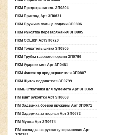
ПКМ Предохранитель ЗП0804
ПКМ Приклад Арт ЗП0631
ПКМ Пружина пальца подачи ЗП0806
ПКМ Рукоятка перезаряжания ЗП0805
ПКМ СОШКИ АртЗП0720
ПКМ Толкатель щитка ЗП0805
ПКМ Трубка газового поршня ЗП0796
ПКМ Ударник ммг Арт ЗП0481
ПКМ Фиксатор предохранителя ЗП0807
ПКМ Щиток подавателя ЗП0799
ПКМБ Откатники для пулемета Арт ЗП0369
ПМ винт рукоятки Арт ЗП0668
ПМ Задвижка боевой пружины Арт ЗП0671
ПМ Задержка затворная Арт ЗП0672
ПМ Мушка Арт ЗП0674
ПМ накладка на рукоятку коричневая Арт
ЗП0752