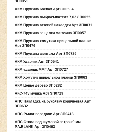
ЗП0051
АКМ Пружина боевая Арт ЗП0534
АКМ Пружина выбрасывателя 7,62 ЗП0055
АКМ Пружина газовой накладки Арт ЗП0031
АКМ Пружина защелки магазина ЗП0057
АКМ Пружина хомутика прицельной планки
Арт ЗП0476
АКМ Пружина шептала Арт ЗП0726
АКМ Ударник Арт ЗП0541
АКМ ударник ММГ Арт ЗП0727
АКМ Хомутик прицельной планки ЗП0063
АКМ Цевье дерево ЗП0282
АКС-74у мушка Арт ЗП0729
АПС Накладка на рукоятку коричневая Арт
ЗП0632
АПС Рычаг передачи Арт ЗП0418
АПС Ствол под шумовой патрон 9 мм
P.A.BLANK Арт ЗП0463