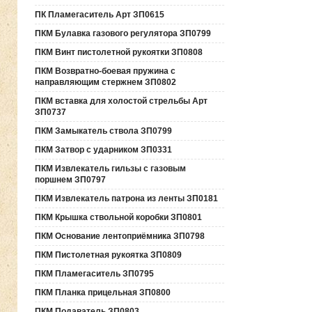
ПК Пламегаситель Арт ЗП0615
ПКМ Булавка газового регулятора ЗП0799
ПКМ Винт пистолетной рукоятки ЗП0808
ПКМ Возвратно-боевая пружина с
направляющим стержнем ЗП0802
ПКМ вставка для холостой стрельбы Арт
ЗП0737
ПКМ Замыкатель ствола ЗП0799
ПКМ Затвор с ударником ЗП0331
ПКМ Извлекатель гильзы с газовым
поршнем ЗП0797
ПКМ Извлекатель патрона из ленты ЗП0181
ПКМ Крышка ствольной коробки ЗП0801
ПКМ Основание лентоприёмника ЗП0798
ПКМ Пистолетная рукоятка ЗП0809
ПКМ Пламегаситель ЗП0795
ПКМ Планка прицельная ЗП0800
ПКМ Подаватель ЗП0803