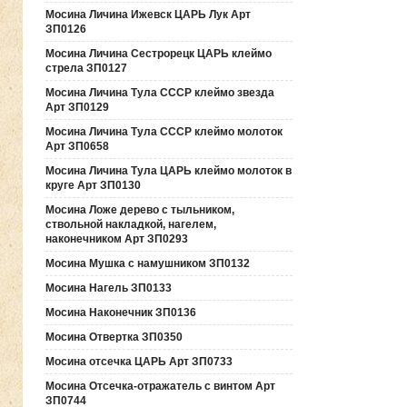
Мосина Личина Ижевск ЦАРЬ Лук Арт
ЗП0126
Мосина Личина Сестрорецк ЦАРЬ клеймо
стрела ЗП0127
Мосина Личина Тула СССР клеймо звезда
Арт ЗП0129
Мосина Личина Тула СССР клеймо молоток
Арт ЗП0658
Мосина Личина Тула ЦАРЬ клеймо молоток в
круге Арт ЗП0130
Мосина Ложе дерево с тыльником,
ствольной накладкой, нагелем,
наконечником Арт ЗП0293
Мосина Мушка с намушником ЗП0132
Мосина Нагель ЗП0133
Мосина Наконечник ЗП0136
Мосина Отвертка ЗП0350
Мосина отсечка ЦАРЬ Арт ЗП0733
Мосина Отсечка-отражатель с винтом Арт
ЗП0744