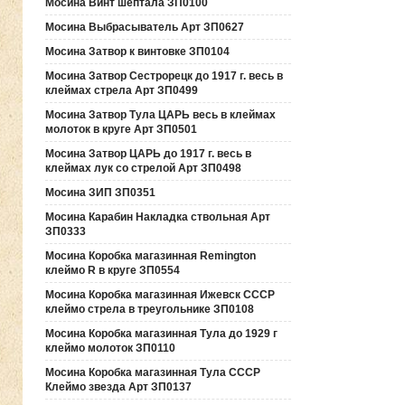
Мосина Винт шептала ЗП0100
Мосина Выбрасыватель Арт ЗП0627
Мосина Затвор к винтовке ЗП0104
Мосина Затвор Сестрорецк до 1917 г. весь в
клеймах стрела Арт ЗП0499
Мосина Затвор Тула ЦАРЬ весь в клеймах
молоток в круге Арт ЗП0501
Мосина Затвор ЦАРЬ до 1917 г. весь в
клеймах лук со стрелой Арт ЗП0498
Мосина ЗИП ЗП0351
Мосина Карабин Накладка ствольная Арт
ЗП0333
Мосина Коробка магазинная Remington
клеймо R в круге ЗП0554
Мосина Коробка магазинная Ижевск СССР
клеймо стрела в треугольнике ЗП0108
Мосина Коробка магазинная Тула до 1929 г
клеймо молоток ЗП0110
Мосина Коробка магазинная Тула СССР
Клеймо звезда Арт ЗП0137