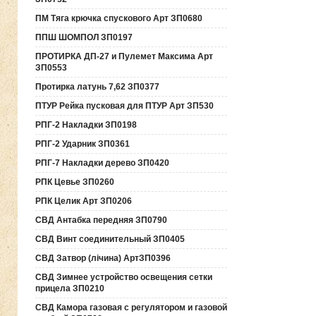
ПМ Тяга крючка спускового Арт ЗП0680
ППШ ШОМПОЛ ЗП0197
ПРОТИРКА ДП-27 и Пулемет Максима Арт
ЗП0553
Протирка латунь 7,62 ЗП0377
ПТУР Рейка пусковая для ПТУР Арт ЗП530
РПГ-2 Накладки ЗП0198
РПГ-2 Ударник ЗП0361
РПГ-7 Накладки дерево ЗП0420
РПК Цевье ЗП0260
РПК Целик Арт ЗП0206
СВД Антабка передняя ЗП0790
СВД Винт соединительный ЗП0405
СВД Затвор (лічина) АртЗП0396
СВД Зимнее устройство освещения сетки
прицела ЗП0210
СВД Камора газовая с регулятором и газовой