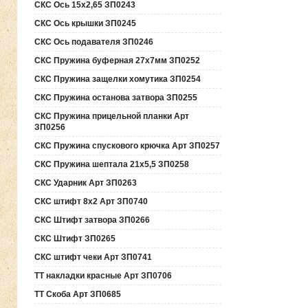
СКС Ось 15х2,65 ЗП0243
СКС Ось крышки ЗП0245
СКС Ось подавателя ЗП0246
СКС Пружина буферная 27х7мм ЗП0252
СКС Пружина защелки хомутика ЗП0254
СКС Пружина останова затвора ЗП0255
СКС Пружина прицельной планки Арт
ЗП0256
СКС Пружина спускового крючка Арт ЗП0257
СКС Пружина шептала 21х5,5 ЗП0258
СКС Ударник Арт ЗП0263
СКС штифт 8х2 Арт ЗП0740
СКС Штифт затвора ЗП0266
СКС Штифт ЗП0265
СКС штифт чеки Арт ЗП0741
ТТ накладки красные Арт ЗП0706
ТТ Скоба Арт ЗП0685