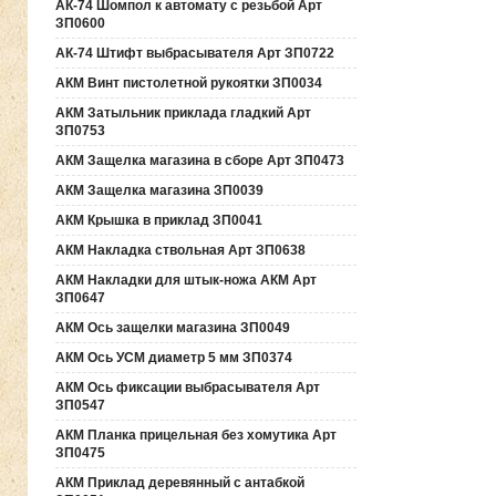
АК-74 Шомпол к автомату с резьбой Арт
ЗП0600
АК-74 Штифт выбрасывателя Арт ЗП0722
АКМ Винт пистолетной рукоятки ЗП0034
АКМ Затыльник приклада гладкий Арт
ЗП0753
АКМ Защелка магазина в сборе Арт ЗП0473
АКМ Защелка магазина ЗП0039
АКМ Крышка в приклад ЗП0041
АКМ Накладка ствольная Арт ЗП0638
АКМ Накладки для штык-ножа АКМ Арт
ЗП0647
АКМ Ось защелки магазина ЗП0049
АКМ Ось УСМ диаметр 5 мм ЗП0374
АКМ Ось фиксации выбрасывателя Арт
ЗП0547
АКМ Планка прицельная без хомутика Арт
ЗП0475
АКМ Приклад деревянный с антабкой