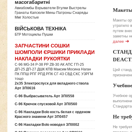
масогабаритні
Авиабомбы Взрыватели Втулки Выстрелы
Макеты
Гранаты Капсюли Мины Патроны Снаряды
Ммг Холостые
Макеты ор
утратило 
ВІЙСЬКОВА ТЕХНІКА
путем вне
БТР Мотоциклы Пушки
заметны н
далее
ЗАПЧАСТИНИ СОШКИ
СТАНДА
ШОМПОЛИ ЄРШИКИ ПРИКЛАДИ
НАКЛАДКИ РУКОЯТКИ
DEACTIV
C-96 MG-34 P-38 PP ZB-30 АК АПС ГП-25
ДП-25 ДП-27 ДШК КПВ Максим Мосина Наган
Цей станда
ПК ППШ РПГ РПД РПК СГ-43 СВД CКС УЗРГМ
призначено
тощо
2х35 Электроспуск для вкладного ствола
Учебно
Арт ЗП0616
Учебное о
C-96 Выбрасыватель Арт ЗП0558
выполнени
C-96 Крючок спусковой Арт ЗП0560
Стандарта
C-96 Накладки Bolo кость белая с орденом
Не треб
Красного знамени Арт ЗП0457
C-96 Накладки Bolo новодел ЗП0002
Не требуе