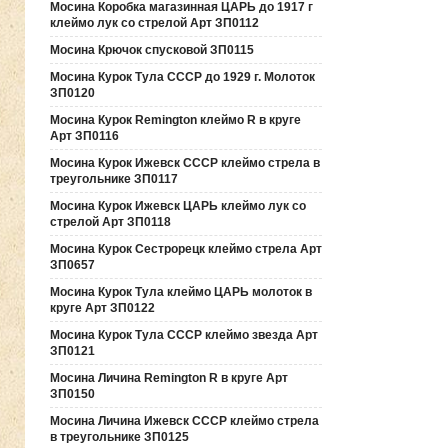
Мосина Коробка магазинная ЦАРЬ до 1917 г
клеймо лук со стрелой Арт ЗП0112
Мосина Крючок спусковой ЗП0115
Мосина Курок Тула СССР до 1929 г. Молоток
ЗП0120
Мосина Курок Remington клеймо R в круге
Арт ЗП0116
Мосина Курок Ижевск СССР клеймо стрела в
треугольнике ЗП0117
Мосина Курок Ижевск ЦАРЬ клеймо лук со
стрелой Арт ЗП0118
Мосина Курок Сестрорецк клеймо стрела Арт
ЗП0657
Мосина Курок Тула клеймо ЦАРЬ молоток в
круге Арт ЗП0122
Мосина Курок Тула СССР клеймо звезда Арт
ЗП0121
Мосина Личина Remington R в круге Арт
ЗП0150
Мосина Личина Ижевск СССР клеймо стрела
в треугольнике ЗП0125