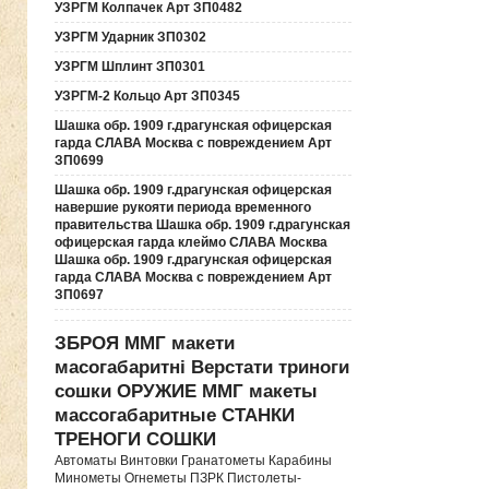
УЗРГМ Колпачек Арт ЗП0482
УЗРГМ Ударник ЗП0302
УЗРГМ Шплинт ЗП0301
УЗРГМ-2 Кольцо Арт ЗП0345
Шашка обр. 1909 г.драгунская офицерская
гарда СЛАВА Москва с повреждением Арт
ЗП0699
Шашка обр. 1909 г.драгунская офицерская
навершие рукояти периода временного
правительства Шашка обр. 1909 г.драгунская
офицерская гарда клеймо СЛАВА Москва
Шашка обр. 1909 г.драгунская офицерская
гарда СЛАВА Москва с повреждением Арт
ЗП0697
ЗБРОЯ ММГ макети
масогабаритні Верстати триноги
сошки ОРУЖИЕ ММГ макеты
массогабаритные СТАНКИ
ТРЕНОГИ СОШКИ
Автоматы Винтовки Гранатометы Карабины
Минометы Огнеметы ПЗРК Пистолеты-