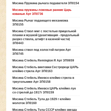
Мосина Пружина рычага подавателя ЗП0154
Мосина пружины ложевые ранние Царь
кованые Арт ЗП0736
Мосина Рычаг подающего механизма
ЗП0155
Мосина Ствол ммг с постелью прицельной
планки и мушкой (деактивация - продольный
разрез ствола, штифт в казеной части)
ЗП0443
Мосина ствол под холостой патрон Арт
ЗП0745
Мосина Стебель Remington R Арт ЗП0659
Мосина Стебель винтовки Сестрорецк ЦАРЬ
клеймо стрела Арт ЗП0163
Мосина Стебель Ижевск клеймо стрела в
треугольнике Арт ЗП0158
Мосина Стебель Ижевск ЦАРЬ клеймо лук
со стрелой до 1917г ЗП0159
Мосина Стебель Тула до 1929 г клеймо
молоток ЗП0160
Мосина Стебель Тула СССР клеймо звезда