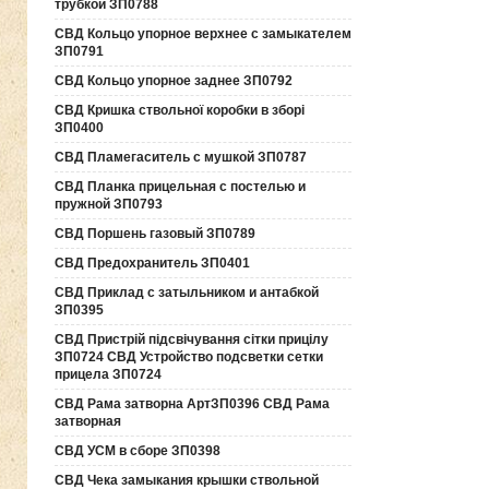
трубкой ЗП0788
СВД Кольцо упорное верхнее с замыкателем
ЗП0791
СВД Кольцо упорное заднее ЗП0792
СВД Кришка ствольної коробки в зборі
ЗП0400
СВД Пламегаситель с мушкой ЗП0787
СВД Планка прицельная с постелью и
пружной ЗП0793
СВД Поршень газовый ЗП0789
СВД Предохранитель ЗП0401
СВД Приклад с затыльником и антабкой
ЗП0395
СВД Пристрій підсвічування сітки прицілу
ЗП0724 СВД Устройство подсветки сетки
прицела ЗП0724
СВД Рама затворна АртЗП0396 СВД Рама
затворная
СВД УСМ в сборе ЗП0398
СВД Чека замыкания крышки ствольной