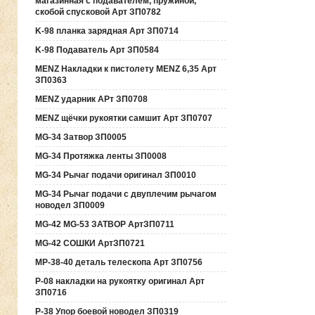
магазинная с подавателем, пружиной,
скобой спусковой Арт ЗП0782
K-98 планка зарядная Арт ЗП0714
K-98 Подаватель Арт ЗП0584
MENZ Накладки к пистолету MENZ 6,35 Арт
ЗП0363
MENZ ударник АРт ЗП0708
MENZ щёчки рукоятки самшит Арт ЗП0707
MG-34 Затвор ЗП0005
MG-34 Протяжка ленты ЗП0008
MG-34 Рычаг подачи оригинал ЗП0010
MG-34 Рычаг подачи с двуплечим рычагом
новодел ЗП0009
MG-42 MG-53 ЗАТВОР АртЗП0711
MG-42 СОШКИ АртЗП0721
MP-38-40 деталь телескопа Арт ЗП0756
P-08 накладки на рукоятку оригинал Арт
ЗП0716
P-38 Упор боевой новодел ЗП0319