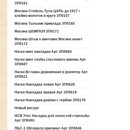
ЗП0161
Мосина Стебель Тула ЦАРЬ до 1917 г
клеймо молоток в круге ЗП0157
Мосина Тыльник приклада ЗП0165
Мосина ШОМПОЛ ЗП0171
Мосина Штык к винтовке Мосина макет
ЗП0172
Наган винт накладки Арт ЗП0694
Наган винт скобы спускового крючка Арт
ЗП0687
Наган Вставка деревянная в рукоятку Арт
ЗП0621
Наган Накладка левая Арт ЗП0620
Наган Накладка правая Арт ЗП0619
Наган Накладки дерево с гербом ЗП0176
Новый ресурс
НСВ Утес Насадка для холостой стрельбы
Арт ЗП0491
ПБС-1 Обтюратр оригинал Арт ЗП0646