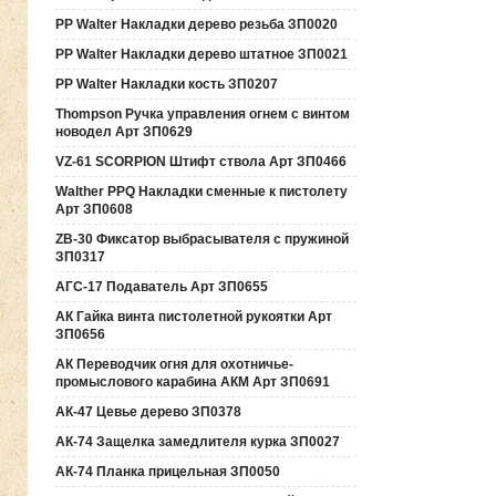
PP Walter Накладки дерево резьба ЗП0020
PP Walter Накладки дерево штатное ЗП0021
PP Walter Накладки кость ЗП0207
Thompson Ручка управления огнем с винтом
новодел Арт ЗП0629
VZ-61 SCORPION Штифт ствола Арт ЗП0466
Walther PPQ Накладки сменные к пистолету
Арт ЗП0608
ZB-30 Фиксатор выбрасывателя с пружиной
ЗП0317
АГС-17 Подаватель Арт ЗП0655
АК Гайка винта пистолетной рукоятки Арт
ЗП0656
АК Переводчик огня для охотничье-
промыслового карабина АКМ Арт ЗП0691
АК-47 Цевье дерево ЗП0378
АК-74 Защелка замедлителя курка ЗП0027
АК-74 Планка прицельная ЗП0050