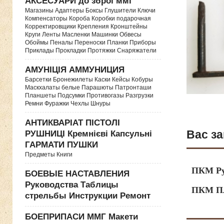
АКСЕСУАРИ до зброї ммг
Магазины Адаптеры Боксы Глушители Ключи
Компенсаторы Короба Коробки подарочная
Корректировщики Крепления Кронштейны
Круги Ленты Масленки Машинки Обвесы
Обоймы Пеналы Переноски Планки Приборы
Приклады Прокладки Протяжки Снаряжатели
АМУНІЦІЯ АММУНИЦИЯ
Барсетки Бронежилеты Каски Кейсы Кобуры
Маскхалаты белые Парашюты Патронташи
Планшеты Подсумки Противогазы Разгрузки
Ремни Фуражки Чехлы Шнуры
АНТИКВАРІАТ ПІСТОЛІ
Вас за
РУШНИЦІ Кремнієві Капсульні
ГАРМАТИ ПУШКИ
Предметы Книги
ПКМ Ру
БОЕВЫЕ НАСТАВЛЕНИЯ
Руководства Таблицы
ПКМ Пл
стрельбы Инструкции Ремонт
БОЕПРИПАСИ ММГ Макети