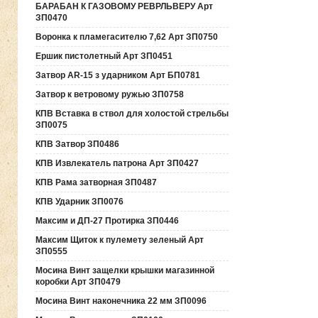
БАРАБАН К ГАЗОВОМУ РЕВРЛЬВЕРУ Арт
ЗП0470
Воронка к пламегасителю 7,62 Арт ЗП0750
Ершик пистолетный Арт ЗП0451
Затвор AR-15 з ударником Арт БП0781
Затвор к ветровому ружью ЗП0758
КПВ Вставка в ствол для холостой стрельбы
ЗП0075
КПВ Затвор ЗП0486
КПВ Извлекатель патрона Арт ЗП0427
КПВ Рама затворная ЗП0487
КПВ Ударник ЗП0076
Максим и ДП-27 Протирка ЗП0446
Максим Щиток к пулемету зеленый Арт
ЗП0555
Мосина Винт защелки крышки магазинной
коробки Арт ЗП0479
Мосина Винт наконечника 22 мм ЗП0096