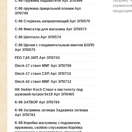
продажу, 
C-96 Пружина подавателя Арт ЗП0566
украинско
C-96 пружина прицельной планки Арт
продукцие
ЗП0749
C-96 Стержень направляющий Арт ЗП0570
C-96 Фиксатор для магазина Арт ЗП0573
C-96 Шептало Арт ЗП0574
C-96 Щечки с соединительным винтом БОЛО
Арт ЗП0575
FEG 7,65 ЗИП Арт ЗП0743
Glock-17 ствол ММГ Арт ЗП0709
Glock-17 ствол СХП Арт ЗП0710
Glock-42 ствол ММГ Арт ЗП0712
HK Hekler Koch Ствол к пистолету под
шумовой патрон 9х19 Арт ЗП0465
K-98 ЗАТВОР Арт ЗП0784
K-98 Затримка затвора Задержка затвора
Арт ЗП0783
K-98 Коробка магазинна з подавачем,
пружиною, скобою спусковою Коробка