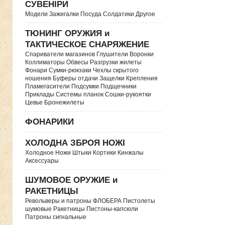
СУВЕНІРИ
Модели Зажигалки Посуда Солдатики Другое
ТЮНИНГ ОРУЖИЯ и
ТАКТИЧЕСКОЕ СНАРЯЖЕНИЕ
Спариватели магазинов Глушители Воронки
Коллиматоры Обвесы Разгрузки жилеты
Фонари Сумки-рюкзаки Чехлы скрытого
ношения Буферы отдачи Защелки Крепления
Пламегасители Подсумки Подщечники
Приклады Системы планок Сошки-рукоятки
Цевье Бронежилеты
ФОНАРИКИ
ХОЛОДНА ЗБРОЯ НОЖІ
Холодное Ножи Штыки Кортики Кинжалы
Аксессуары
ШУМОВОЕ ОРУЖИЕ и
РАКЕТНИЦЫ
Револьверы и патроны ФЛОБЕРА Пистолеты
шумовые Ракетницы Пистоны-капсюли
Патроны сигнальные