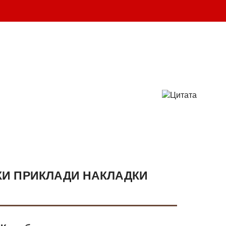
шт.
ВАШ ЗАКАЗ
-25 
(095)
132-50-50 
(096)
719-86-86
info@parabellum.com.ua
И ПРИКЛАДИ НАКЛАДКИ