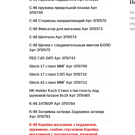
Н
C-96 пружина прицельной планки Арт
Не
ЗП0749
пр
C-96 Стержень направляющий Арт ЗП0570
ук
пр
C-96 Фиксатор для магазина Арт ЗП0573
C-96 Шептало Арт ЗП0574
C-96 Щечки с соединительным винтом БОЛО
Арт ЗП0575
FEG 7,65 ЗИП Арт ЗП0743
Glock-17 ствол ММГ Арт ЗП0709
Glock-17 ствол СХП Арт ЗП0710
Glock-42 ствол ММГ Арт ЗП0712
HK Hekler Koch Ствол к пистолету под
шумовой патрон 9х19 Арт ЗП0465
K-98 ЗАТВОР Арт ЗП0784
K-98 Затримка затвора Задержка затвора
Арт ЗП0783
K-98 Коробка магазинна з подавачем,
пружиною, скобою спусковою Коробка
магазинная с подавателем, пружиной,