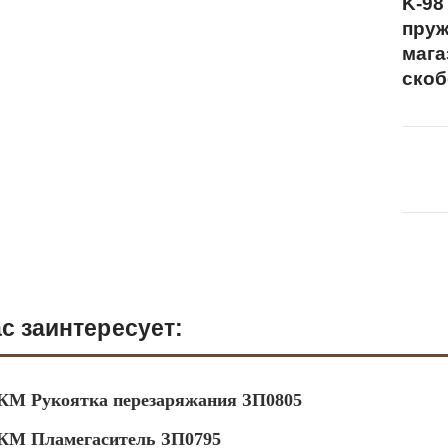
K-98
пруж
мага
скоб
с заинтересует:
КМ Рукоятка перезаряжания ЗП0805
КМ Пламегаситель ЗП0795