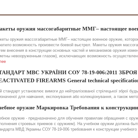
акеты оружия массогабаритные ММГ– настоящее вое
кеты оружия массогабаритные ММГ– настоящее военное оружие, которое
ратило возможность произвести боевой выстрел. Макеты оружия массог
тем внесения в конструкции основных частей и механизмов оружия изме
метны невооруженным глазом), исключающих возможность осуществления
лее
ТАНДАРТ МВС УКРАЇНИ СОУ 78-19-006:2011 ЗБР
ACTIVATED FIREARMS General technical specification
й стандарт установлює вимоги до нейтралізованої стрілецької зброї будь-
изначеної для навчання, експонування або колекціонування, а також мет
чебное оружие Маркировка Требования к конструкции
ебное оружие - предназначено для обучения правилам обращения с оружи
полнения строевых приемов с оружием). На учебном оружии должна быть 
андарта МВД Украины СОУ 78-19-006 требования к конструкции учебного