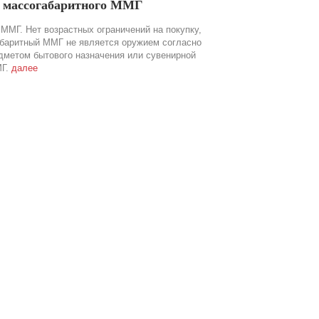
а массогабаритного ММГ
ММГ. Нет возрастных ограничений на покупку,
абаритный ММГ не является оружием согласно
дметом бытового назначения или сувенирной
МГ.
далее