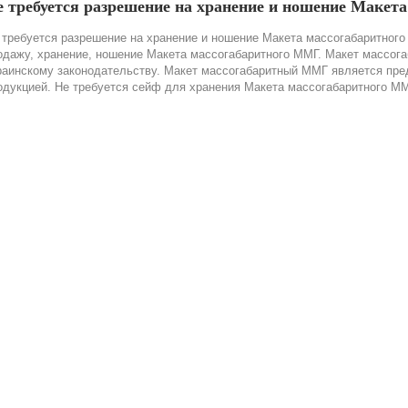
е требуется разрешение на хранение и ношение Макет
 требуется разрешение на хранение и ношение Макета массогабаритного 
одажу, хранение, ношение Макета массогабаритного ММГ. Макет массог
раинскому законодательству. Макет массогабаритный ММГ является пре
одукцией. Не требуется сейф для хранения Макета массогабаритного М