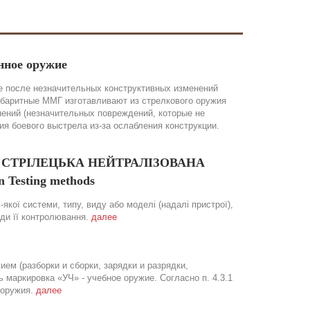
нное оружие
 после незначительных конструктивных изменений
абаритные ММГ изготавливают из стрелкового оружия
нений (незначительных повреждений, которые не
 боевого выстрела из-за ослабления конструкции.
ОЯ СТРІЛЕЦЬКА НЕЙТРАЛІЗОВАНА
 Testing methods
якої системи, типу, виду або моделі (надалі пристрої),
оди її контролювання.
далее
ем (разборки и сборки, зарядки и разрядки,
маркировка «УЧ» - учебное оружие. Согласно п. 4.3.1
 оружия.
далее