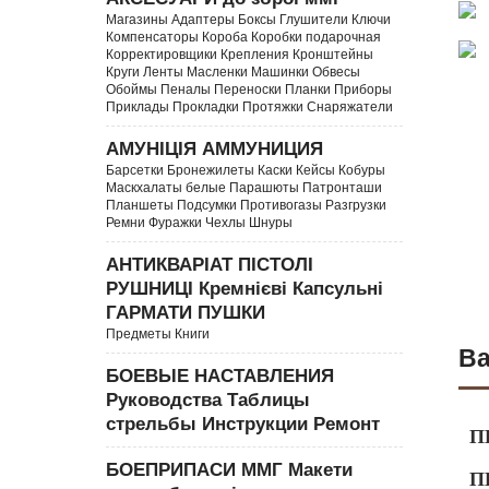
Магазины Адаптеры Боксы Глушители Ключи
Компенсаторы Короба Коробки подарочная
Корректировщики Крепления Кронштейны
Круги Ленты Масленки Машинки Обвесы
Обоймы Пеналы Переноски Планки Приборы
Приклады Прокладки Протяжки Снаряжатели
АМУНІЦІЯ АММУНИЦИЯ
Барсетки Бронежилеты Каски Кейсы Кобуры
Маскхалаты белые Парашюты Патронташи
Планшеты Подсумки Противогазы Разгрузки
Ремни Фуражки Чехлы Шнуры
АНТИКВАРІАТ ПІСТОЛІ
РУШНИЦІ Кремнієві Капсульні
ГАРМАТИ ПУШКИ
Предметы Книги
Ва
БОЕВЫЕ НАСТАВЛЕНИЯ
Руководства Таблицы
стрельбы Инструкции Ремонт
П
БОЕПРИПАСИ ММГ Макети
П