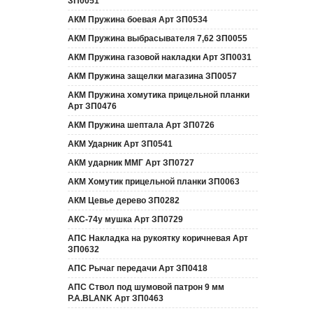
ЗП0051
АКМ Пружина боевая Арт ЗП0534
АКМ Пружина выбрасывателя 7,62 ЗП0055
АКМ Пружина газовой накладки Арт ЗП0031
АКМ Пружина защелки магазина ЗП0057
АКМ Пружина хомутика прицельной планки
Арт ЗП0476
АКМ Пружина шептала Арт ЗП0726
АКМ Ударник Арт ЗП0541
АКМ ударник ММГ Арт ЗП0727
АКМ Хомутик прицельной планки ЗП0063
АКМ Цевье дерево ЗП0282
АКС-74у мушка Арт ЗП0729
АПС Накладка на рукоятку коричневая Арт
ЗП0632
АПС Рычаг передачи Арт ЗП0418
АПС Ствол под шумовой патрон 9 мм
P.A.BLANK Арт ЗП0463