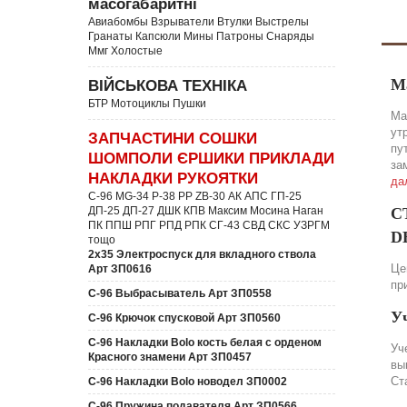
масогабаритні
Авиабомбы Взрыватели Втулки Выстрелы
Гранаты Капсюли Мины Патроны Снаряды
Ммг Холостые
М
ВІЙСЬКОВА ТЕХНІКА
БТР Мотоциклы Пушки
Ма
ут
ЗАПЧАСТИНИ СОШКИ
пу
ШОМПОЛИ ЄРШИКИ ПРИКЛАДИ
за
НАКЛАДКИ РУКОЯТКИ
да
C-96 MG-34 P-38 PP ZB-30 АК АПС ГП-25
ДП-25 ДП-27 ДШК КПВ Максим Мосина Наган
С
ПК ППШ РПГ РПД РПК СГ-43 СВД CКС УЗРГМ
DE
тощо
2х35 Электроспуск для вкладного ствола
Це
Арт ЗП0616
пр
C-96 Выбрасыватель Арт ЗП0558
У
C-96 Крючок спусковой Арт ЗП0560
C-96 Накладки Bolo кость белая с орденом
Уч
Красного знамени Арт ЗП0457
вы
Ст
C-96 Накладки Bolo новодел ЗП0002
C-96 Пружина подавателя Арт ЗП0566