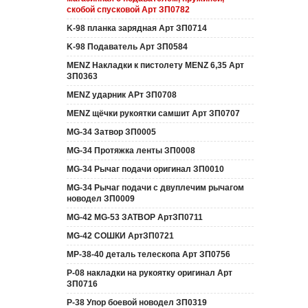
скобой спусковой Арт ЗП0782
K-98 планка зарядная Арт ЗП0714
K-98 Подаватель Арт ЗП0584
MENZ Накладки к пистолету MENZ 6,35 Арт
ЗП0363
MENZ ударник АРт ЗП0708
MENZ щёчки рукоятки самшит Арт ЗП0707
MG-34 Затвор ЗП0005
MG-34 Протяжка ленты ЗП0008
MG-34 Рычаг подачи оригинал ЗП0010
MG-34 Рычаг подачи с двуплечим рычагом
новодел ЗП0009
MG-42 MG-53 ЗАТВОР АртЗП0711
MG-42 СОШКИ АртЗП0721
MP-38-40 деталь телескопа Арт ЗП0756
P-08 накладки на рукоятку оригинал Арт
ЗП0716
P-38 Упор боевой новодел ЗП0319