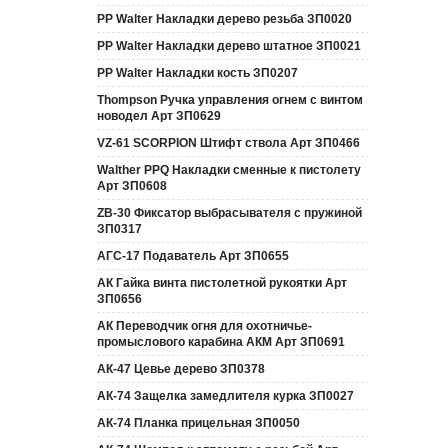
PP Walter Накладки дерево резьба ЗП0020
PP Walter Накладки дерево штатное ЗП0021
PP Walter Накладки кость ЗП0207
Thompson Ручка управления огнем с винтом
новодел Арт ЗП0629
VZ-61 SCORPION Штифт ствола Арт ЗП0466
Walther PPQ Накладки сменные к пистолету
Арт ЗП0608
ZB-30 Фиксатор выбрасывателя с пружиной
ЗП0317
АГС-17 Подаватель Арт ЗП0655
АК Гайка винта пистолетной рукоятки Арт
ЗП0656
АК Переводчик огня для охотничье-
промыслового карабина АКМ Арт ЗП0691
АК-47 Цевье дерево ЗП0378
АК-74 Защелка замедлителя курка ЗП0027
АК-74 Планка прицельная ЗП0050