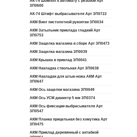
АК-74 Шомпол к автомату с резьбой Арт
ЗП0600
АК-74 Штифт выбрасывателя Арт ЗП0722
АКМ Винт пистолетной рукоятки ЗП0034
АКМ Затыльник приклада гладкий Арт
ЗП0753
АКМ Защелка магазина в сборе Арт ЗП0473
АКМ Защелка магазина ЗП0039
АКМ Крышка в приклад ЗП0041
АКМ Накладка ствольная Арт ЗП0638
АКМ Накладки для штык-ножа АКМ Арт
ЗП0647
АКМ Ось защелки магазина ЗП0049
АКМ Ось УСМ диаметр 5 мм ЗП0374
АКМ Ось фиксации выбрасывателя Арт
ЗП0547
АКМ Планка прицельная без хомутика Арт
ЗП0475
АКМ Приклад деревянный с антабкой