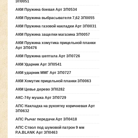
ЗП0051
АКМ Пружина боевая Арт ЗП0534
АКМ Пружина выбрасывателя 7,62 ЗП0055
АКМ Пружина газовой накладки Арт ЗП0031
АКМ Пружина защелки магазина ЗП0057
АКМ Пружина хомутика прицельной планки
Арт ЗП0476
АКМ Пружина шептала Арт ЗП0726
АКМ Ударник Арт ЗП0541
АКМ ударник ММГ Арт ЗП0727
АКМ Хомутик прицельной планки ЗП0063
АКМ Цевье дерево ЗП0282
АКС-74у мушка Арт ЗП0729
АПС Накладка на рукоятку коричневая Арт
ЗП0632
АПС Рычаг передачи Арт ЗП0418
АПС Ствол под шумовой патрон 9 мм
P.A.BLANK Арт ЗП0463