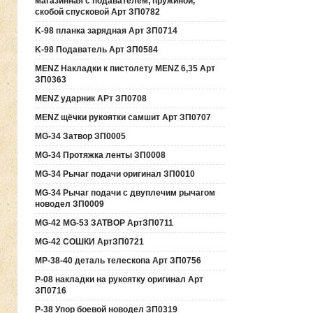
магазинная с подавателем, пружиной,
скобой спусковой Арт ЗП0782
K-98 планка зарядная Арт ЗП0714
K-98 Подаватель Арт ЗП0584
MENZ Накладки к пистолету MENZ 6,35 Арт
ЗП0363
MENZ ударник АРт ЗП0708
MENZ щёчки рукоятки самшит Арт ЗП0707
MG-34 Затвор ЗП0005
MG-34 Протяжка ленты ЗП0008
MG-34 Рычаг подачи оригинал ЗП0010
MG-34 Рычаг подачи с двуплечим рычагом
новодел ЗП0009
MG-42 MG-53 ЗАТВОР АртЗП0711
MG-42 СОШКИ АртЗП0721
MP-38-40 деталь телескопа Арт ЗП0756
P-08 накладки на рукоятку оригинал Арт
ЗП0716
P-38 Упор боевой новодел ЗП0319