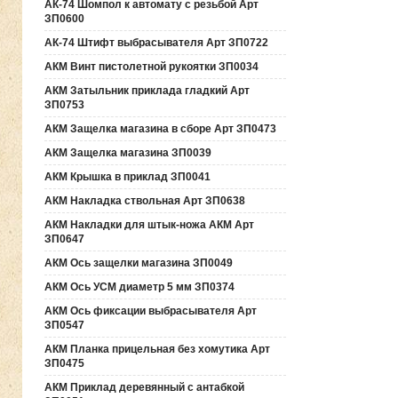
АК-74 Шомпол к автомату с резьбой Арт
ЗП0600
АК-74 Штифт выбрасывателя Арт ЗП0722
АКМ Винт пистолетной рукоятки ЗП0034
АКМ Затыльник приклада гладкий Арт
ЗП0753
АКМ Защелка магазина в сборе Арт ЗП0473
АКМ Защелка магазина ЗП0039
АКМ Крышка в приклад ЗП0041
АКМ Накладка ствольная Арт ЗП0638
АКМ Накладки для штык-ножа АКМ Арт
ЗП0647
АКМ Ось защелки магазина ЗП0049
АКМ Ось УСМ диаметр 5 мм ЗП0374
АКМ Ось фиксации выбрасывателя Арт
ЗП0547
АКМ Планка прицельная без хомутика Арт
ЗП0475
АКМ Приклад деревянный с антабкой