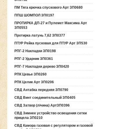
ПМ Тяга крючка спускового Арт ЗП0680
ППШ ШОМПОЛ ЗП0197
ПРОТИРКА ДП-27 и Пулемет Максима Арт
ЗП0553
Протирка латунь 7,62 ЗП0377
ПТУР Рейка пусковая для ПТУР Арт ЗП530
РПГ-2 Накладки ЗП0198
РПГ-2 Ударник ЗП0361
РПГ-7 Накладки дерево ЗП0420
РПК Цевье ЗП0260
РПК Целик Арт ЗП0206
СВД Антабка передняя ЗП0790
СВД Винт соединительный ЗП0405
СВД Затвор (лічина) АртЗП0396
СВД Зимнее устройство освещения сетки
прицела ЗП0210
СВД Камора газовая с регулятором и газовой