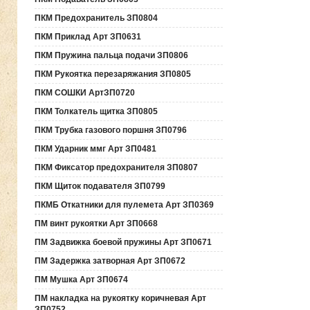
ПКМ Предохранитель ЗП0804
ПКМ Приклад Арт ЗП0631
ПКМ Пружина пальца подачи ЗП0806
ПКМ Рукоятка перезаряжания ЗП0805
ПКМ СОШКИ АртЗП0720
ПКМ Толкатель щитка ЗП0805
ПКМ Трубка газового поршня ЗП0796
ПКМ Ударник ммг Арт ЗП0481
ПКМ Фиксатор предохранителя ЗП0807
ПКМ Щиток подавателя ЗП0799
ПКМБ Откатники для пулемета Арт ЗП0369
ПМ винт рукоятки Арт ЗП0668
ПМ Задвижка боевой пружины Арт ЗП0671
ПМ Задержка затворная Арт ЗП0672
ПМ Мушка Арт ЗП0674
ПМ накладка на рукоятку коричневая Арт
ЗП0752