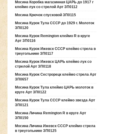
Мосина Коробка магазинная ЦАРЬ до 1917 г
клеймо лук со стрелой Арт ЗП0112
Мосина Крючок спусковой ЗП0115
Мосина Курок Тула СССР до 1929 г. Молоток
ЗП0120
Мосина Курок Remington клеймо R в круге
Арт ЗП0116
Мосина Курок Ижевск СССР клеймо стрела в
треугольнике ЗП0117
Мосина Курок Ижевск ЦАРЬ клеймо лук со
стрелой Арт ЗП0118
Мосина Курок Сестрорецк клеймо стрела Арт
ЗП0657
Мосина Курок Тула клеймо ЦАРЬ молоток в
круге Арт ЗП0122
Мосина Курок Тула СССР клеймо звезда Арт
ЗП0121
Мосина Личина Remington R в круге Арт
ЗП0150
Мосина Личина Ижевск СССР клеймо стрела
в треугольнике ЗП0125