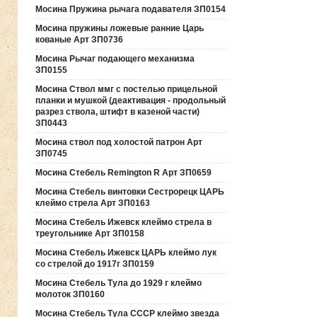
Мосина Пружина рычага подавателя ЗП0154
Мосина пружины ложевые ранние Царь
кованые Арт ЗП0736
Мосина Рычаг подающего механизма
ЗП0155
Мосина Ствол ммг с постелью прицельной
планки и мушкой (деактивация - продольный
разрез ствола, штифт в казеной части)
ЗП0443
Мосина ствол под холостой патрон Арт
ЗП0745
Мосина Стебель Remington R Арт ЗП0659
Мосина Стебель винтовки Сестрорецк ЦАРЬ
клеймо стрела Арт ЗП0163
Мосина Стебель Ижевск клеймо стрела в
треугольнике Арт ЗП0158
Мосина Стебель Ижевск ЦАРЬ клеймо лук
со стрелой до 1917г ЗП0159
Мосина Стебель Тула до 1929 г клеймо
молоток ЗП0160
Мосина Стебель Тула СССР клеймо звезда