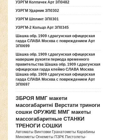
УЗРГМ Колпачек Арт ЗП0482
УЗРГМ Ударник ЗП0302
УЗРГМ Шплинт ЗП0301
УЗРГМ-2 Кольцо Арт ЗП0345
Шашка обр. 1909 г.драгунская офицерская
гарда СЛАВА Москва с повреждением Арт
ЗП0699
Шашка обр. 1909 г.драгунская офицерская
навершие рукояти периода временного
правительства Шашка обр. 1909 г.драгунская
офицерская гарда клеймо СЛАВА Москва
Шашка обр. 1909 г.драгунская офицерская
гарда СЛАВА Москва с повреждением Арт
ЗП0697
ЗБРОЯ ММГ макети
масогабаритні Верстати триноги
сошки ОРУЖИЕ ММГ макеты
массогабаритные СТАНКИ
ТРЕНОГИ СОШКИ
Автоматы Винтовки Гранатометы Карабины
Минометы Огнеметы ПЗРК Пистолеты-