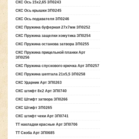
СКС Ось 15х2,65 ЗП0243
СКС Ось крышки ЗП0245
СКС Ось подавателя ЗП0246
СКС Пружина буферная 27х7мм ЗП0252
СКС Пружина защелки хомутика ЗП0254
СКС Пружина останова затвора ЗП0255
СКС Пружина прицельной планки Арт
ЗП0256
СКС Пружина спускового крючка Арт ЗП0257
СКС Пружина шептала 21х5,5 ЗП0258
СКС Ударник Арт ЗП0263
СКС штифт 8х2 Арт ЗП0740
СКС Штифт затвора ЗП0266
СКС Штифт ЗП0265
СКС штифт чеки Арт ЗП0741
ТТ накладки красные Арт ЗП0706
ТТ Скоба Арт ЗП0685