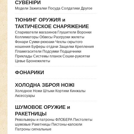
СУВЕНІРИ
Модели Зажигалки Посуда Солдатики Другое
ТЮНИНГ ОРУЖИЯ и
ТАКТИЧЕСКОЕ СНАРЯЖЕНИЕ
Спариватели магазинов Глушители Воронки
Коллиматоры Обвесы Разгрузки жилеты
Фонари Сумки-рюкзаки Чехлы скрытого
ношения Буферы отдачи Защелки Крепления
Пламегасители Подсумки Подщечники
Приклады Системы планок Сошки-рукоятки
Цевье Бронежилеты
ФОНАРИКИ
ХОЛОДНА ЗБРОЯ НОЖІ
Холодное Ножи Штыки Кортики Кинжалы
Аксессуары
ШУМОВОЕ ОРУЖИЕ и
РАКЕТНИЦЫ
Револьверы и патроны ФЛОБЕРА Пистолеты
шумовые Ракетницы Пистоны-капсюли
Патроны сигнальные