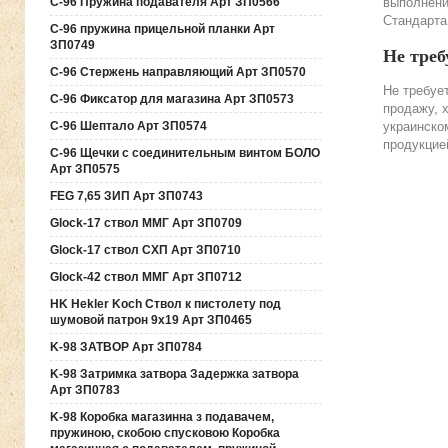
C-96 Пружина подавателя Арт ЗП0566
выполнени
Стандарта
C-96 пружина прицельной планки Арт
ЗП0749
Не треб
C-96 Стержень направляющий Арт ЗП0570
Не требуе
C-96 Фиксатор для магазина Арт ЗП0573
продажу, 
C-96 Шептало Арт ЗП0574
украинско
продукцие
C-96 Щечки с соединительным винтом БОЛО
Арт ЗП0575
FEG 7,65 ЗИП Арт ЗП0743
Glock-17 ствол ММГ Арт ЗП0709
Glock-17 ствол СХП Арт ЗП0710
Glock-42 ствол ММГ Арт ЗП0712
HK Hekler Koch Ствол к пистолету под
шумовой патрон 9х19 Арт ЗП0465
K-98 ЗАТВОР Арт ЗП0784
K-98 Затримка затвора Задержка затвора
Арт ЗП0783
K-98 Коробка магазинна з подавачем,
пружиною, скобою спусковою Коробка