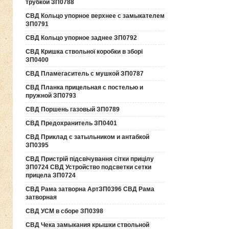
трубкой ЗП0788
СВД Кольцо упорное верхнее с замыкателем
ЗП0791
СВД Кольцо упорное заднее ЗП0792
СВД Кришка ствольної коробки в зборі
ЗП0400
СВД Пламегаситель с мушкой ЗП0787
СВД Планка прицельная с постелью и
пружной ЗП0793
СВД Поршень газовый ЗП0789
СВД Предохранитель ЗП0401
СВД Приклад с затыльником и антабкой
ЗП0395
СВД Пристрій підсвічування сітки прицілу
ЗП0724 СВД Устройство подсветки сетки
прицела ЗП0724
СВД Рама затворна АртЗП0396 СВД Рама
затворная
СВД УСМ в сборе ЗП0398
СВД Чека замыкания крышки ствольной