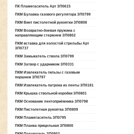
ПК Пламегаситель Арт ЗП0615
ПКМ Булавка газового регулятора ЗП0799
ПКМ Винт пистолетной рукоятки ЗП0808
ПКМ Возвратно-боевая пружина с
направляющим стержнем ЗП0802
ПКМ вставка для холостой стрельбы Арт
ЗП0737
ПКМ Замыкатель ствола ЗП0799
ПКМ Затвор с ударником ЗП0331
ПКМ Извлекатель гильзы с газовым
поршнем ЗП0797
ПКМ Извлекатель патрона из ленты ЗП0181
ПКМ Крышка ствольной коробки ЗП0801
ПКМ Основание лентоприёмника ЗП0798
ПКМ Пистолетная рукоятка ЗП0809
ПКМ Пламегаситель ЗП0795
ПКМ Планка прицельная ЗП0800
ПКМ Подаватель ЗП0803