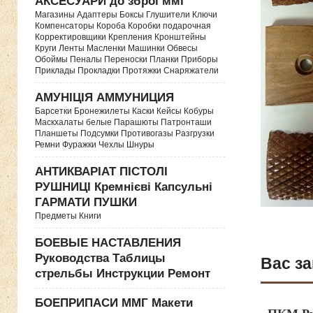
АКСЕСУАРИ до зброї ммг
Магазины Адаптеры Боксы Глушители Ключи
Компенсаторы Короба Коробки подарочная
Корректировщики Крепления Кронштейны
Круги Ленты Масленки Машинки Обвесы
Обоймы Пеналы Переноски Планки Приборы
Приклады Прокладки Протяжки Снаряжатели
АМУНІЦІЯ АММУНИЦИЯ
Барсетки Бронежилеты Каски Кейсы Кобуры
Маскхалаты белые Парашюты Патронташи
Планшеты Подсумки Противогазы Разгрузки
Ремни Фуражки Чехлы Шнуры
АНТИКВАРІАТ ПІСТОЛІ
РУШНИЦІ Кремнієві Капсульні
ГАРМАТИ ПУШКИ
Предметы Книги
БОЕВЫЕ НАСТАВЛЕНИЯ
Руководства Таблицы
Вас за
стрельбы Инструкции Ремонт
БОЕПРИПАСИ ММГ Макети