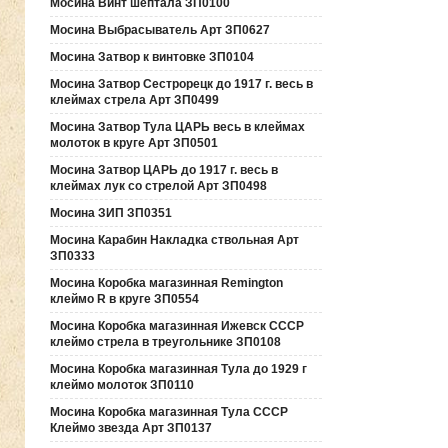
Мосина Винт шептала ЗП0100
Мосина Выбрасыватель Арт ЗП0627
Мосина Затвор к винтовке ЗП0104
Мосина Затвор Сестрорецк до 1917 г. весь в
клеймах стрела Арт ЗП0499
Мосина Затвор Тула ЦАРЬ весь в клеймах
молоток в круге Арт ЗП0501
Мосина Затвор ЦАРЬ до 1917 г. весь в
клеймах лук со стрелой Арт ЗП0498
Мосина ЗИП ЗП0351
Мосина Карабин Накладка ствольная Арт
ЗП0333
Мосина Коробка магазинная Remington
клеймо R в круге ЗП0554
Мосина Коробка магазинная Ижевск СССР
клеймо стрела в треугольнике ЗП0108
Мосина Коробка магазинная Тула до 1929 г
клеймо молоток ЗП0110
Мосина Коробка магазинная Тула СССР
Клеймо звезда Арт ЗП0137