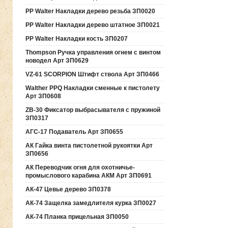
PP Walter Накладки дерево резьба ЗП0020
PP Walter Накладки дерево штатное ЗП0021
PP Walter Накладки кость ЗП0207
Thompson Ручка управления огнем с винтом
новодел Арт ЗП0629
VZ-61 SCORPION Штифт ствола Арт ЗП0466
Walther PPQ Накладки сменные к пистолету
Арт ЗП0608
ZB-30 Фиксатор выбрасывателя с пружиной
ЗП0317
АГС-17 Подаватель Арт ЗП0655
АК Гайка винта пистолетной рукоятки Арт
ЗП0656
АК Переводчик огня для охотничье-
промыслового карабина АКМ Арт ЗП0691
АК-47 Цевье дерево ЗП0378
АК-74 Защелка замедлителя курка ЗП0027
АК-74 Планка прицельная ЗП0050