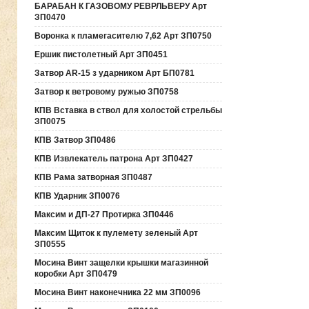
БАРАБАН К ГАЗОВОМУ РЕВРЛЬВЕРУ Арт
ЗП0470
Воронка к пламегасителю 7,62 Арт ЗП0750
Ершик пистолетный Арт ЗП0451
Затвор AR-15 з ударником Арт БП0781
Затвор к ветровому ружью ЗП0758
КПВ Вставка в ствол для холостой стрельбы
ЗП0075
КПВ Затвор ЗП0486
КПВ Извлекатель патрона Арт ЗП0427
КПВ Рама затворная ЗП0487
КПВ Ударник ЗП0076
Максим и ДП-27 Протирка ЗП0446
Максим Щиток к пулемету зеленый Арт
ЗП0555
Мосина Винт защелки крышки магазинной
коробки Арт ЗП0479
Мосина Винт наконечника 22 мм ЗП0096