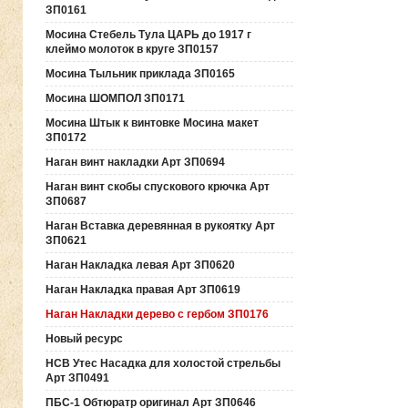
ЗП0161
Мосина Стебель Тула ЦАРЬ до 1917 г
клеймо молоток в круге ЗП0157
Мосина Тыльник приклада ЗП0165
Мосина ШОМПОЛ ЗП0171
Мосина Штык к винтовке Мосина макет
ЗП0172
Наган винт накладки Арт ЗП0694
Наган винт скобы спускового крючка Арт
ЗП0687
Наган Вставка деревянная в рукоятку Арт
ЗП0621
Наган Накладка левая Арт ЗП0620
Наган Накладка правая Арт ЗП0619
Наган Накладки дерево с гербом ЗП0176
Новый ресурс
НСВ Утес Насадка для холостой стрельбы
Арт ЗП0491
ПБС-1 Обтюратр оригинал Арт ЗП0646