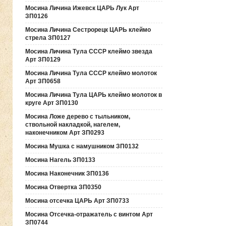
Мосина Личина Ижевск ЦАРЬ Лук Арт
ЗП0126
Мосина Личина Сестрорецк ЦАРЬ клеймо
стрела ЗП0127
Мосина Личина Тула СССР клеймо звезда
Арт ЗП0129
Мосина Личина Тула СССР клеймо молоток
Арт ЗП0658
Мосина Личина Тула ЦАРЬ клеймо молоток в
круге Арт ЗП0130
Мосина Ложе дерево с тыльником,
ствольной накладкой, нагелем,
наконечником Арт ЗП0293
Мосина Мушка с намушником ЗП0132
Мосина Нагель ЗП0133
Мосина Наконечник ЗП0136
Мосина Отвертка ЗП0350
Мосина отсечка ЦАРЬ Арт ЗП0733
Мосина Отсечка-отражатель с винтом Арт
ЗП0744