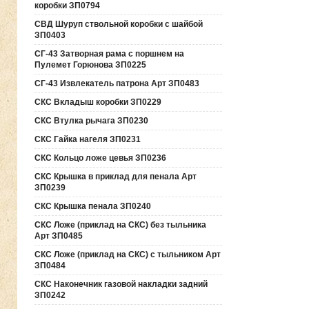
коробки ЗП0794
СВД Шуруп ствольной коробки с шайбой
ЗП0403
СГ-43 Затворная рама с поршнем на
Пулемет Горюнова ЗП0225
СГ-43 Извлекатель патрона Арт ЗП0483
СКС Вкладыш коробки ЗП0229
СКС Втулка рычага ЗП0230
СКС Гайка нагеля ЗП0231
СКС Кольцо ложе цевья ЗП0236
СКС Крышка в приклад для пенала Арт
ЗП0239
СКС Крышка пенала ЗП0240
СКС Ложе (приклад на СКС) без тыльника
Арт ЗП0485
СКС Ложе (приклад на СКС) с тыльником Арт
ЗП0484
СКС Наконечник газовой накладки задний
ЗП0242