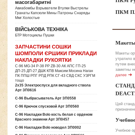
ПКМ Ру
масогабаритні
Авиабомбы Взрыватели Втулки Выстрелы
ПКМ Пл
Гранаты Капсюли Мины Патроны Снаряды
Ммг Холостые
ВІЙСЬКОВА ТЕХНІКА
БТР Мотоциклы Пушки
Макеты
ЗАПЧАСТИНИ СОШКИ
ШОМПОЛИ ЄРШИКИ ПРИКЛАДИ
Макеты ор
утратило 
НАКЛАДКИ РУКОЯТКИ
путем вне
C-96 MG-34 P-38 PP ZB-30 АК АПС ГП-25
заметны н
ДП-25 ДП-27 ДШК КПВ Максим Мосина Наган
далее
ПК ППШ РПГ РПД РПК СГ-43 СВД CКС УЗРГМ
тощо
СТАНДА
2х35 Электроспуск для вкладного ствола
Арт ЗП0616
DEACTIV
C-96 Выбрасыватель Арт ЗП0558
Цей станда
C-96 Крючок спусковой Арт ЗП0560
призначено
C-96 Накладки Bolo кость белая с орденом
Учебно
Красного знамени Арт ЗП0457
C-96 Накладки Bolo новодел ЗП0002
Учебное о