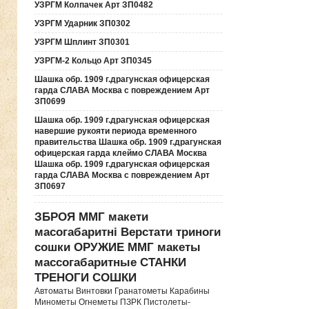
УЗРГМ Колпачек Арт ЗП0482
УЗРГМ Ударник ЗП0302
УЗРГМ Шплинт ЗП0301
УЗРГМ-2 Кольцо Арт ЗП0345
Шашка обр. 1909 г.драгунская офицерская
гарда СЛАВА Москва с повреждением Арт
ЗП0699
Шашка обр. 1909 г.драгунская офицерская
навершие рукояти периода временного
правительства Шашка обр. 1909 г.драгунская
офицерская гарда клеймо СЛАВА Москва
Шашка обр. 1909 г.драгунская офицерская
гарда СЛАВА Москва с повреждением Арт
ЗП0697
ЗБРОЯ ММГ макети
масогабаритні Верстати триноги
сошки ОРУЖИЕ ММГ макеты
массогабаритные СТАНКИ
ТРЕНОГИ СОШКИ
Автоматы Винтовки Гранатометы Карабины
Минометы Огнеметы ПЗРК Пистолеты-