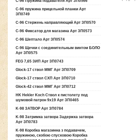
C-96 Пружина подавателя Арт ЗП0566
C-96 пружина прицельной планки Арт
ЗП0749
C-96 Стержень направляющий Арт ЗП0570
C-96 Фиксатор для магазина Арт ЗП0573
C-96 Шептало Арт ЗП0574
C-96 Щечки с соединительным винтом БОЛО
Арт ЗП0575
FEG 7,65 ЗИП Арт ЗП0743
Glock-17 ствол ММГ Арт ЗП0709
Glock-17 ствол СХП Арт ЗП0710
Glock-42 ствол ММГ Арт ЗП0712
HK Hekler Koch Ствол к пистолету под
шумовой патрон 9х19 Арт ЗП0465
K-98 ЗАТВОР Арт ЗП0784
K-98 Затримка затвора Задержка затвора
Арт ЗП0783
K-98 Коробка магазинна з подавачем,
пружиною, скобою спусковою Коробка