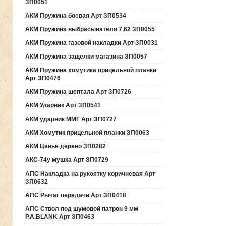
ЗП0051
АКМ Пружина боевая Арт ЗП0534
АКМ Пружина выбрасывателя 7,62 ЗП0055
АКМ Пружина газовой накладки Арт ЗП0031
АКМ Пружина защелки магазина ЗП0057
АКМ Пружина хомутика прицельной планки
Арт ЗП0476
АКМ Пружина шептала Арт ЗП0726
АКМ Ударник Арт ЗП0541
АКМ ударник ММГ Арт ЗП0727
АКМ Хомутик прицельной планки ЗП0063
АКМ Цевье дерево ЗП0282
АКС-74у мушка Арт ЗП0729
АПС Накладка на рукоятку коричневая Арт
ЗП0632
АПС Рычаг передачи Арт ЗП0418
АПС Ствол под шумовой патрон 9 мм
P.A.BLANK Арт ЗП0463