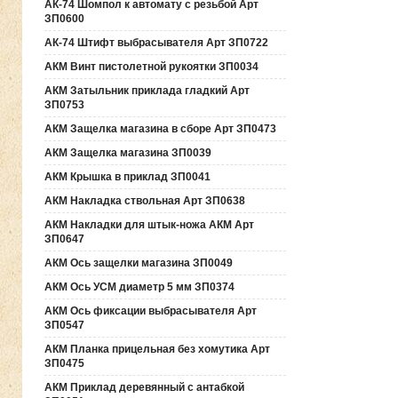
АК-74 Шомпол к автомату с резьбой Арт
ЗП0600
АК-74 Штифт выбрасывателя Арт ЗП0722
АКМ Винт пистолетной рукоятки ЗП0034
АКМ Затыльник приклада гладкий Арт
ЗП0753
АКМ Защелка магазина в сборе Арт ЗП0473
АКМ Защелка магазина ЗП0039
АКМ Крышка в приклад ЗП0041
АКМ Накладка ствольная Арт ЗП0638
АКМ Накладки для штык-ножа АКМ Арт
ЗП0647
АКМ Ось защелки магазина ЗП0049
АКМ Ось УСМ диаметр 5 мм ЗП0374
АКМ Ось фиксации выбрасывателя Арт
ЗП0547
АКМ Планка прицельная без хомутика Арт
ЗП0475
АКМ Приклад деревянный с антабкой