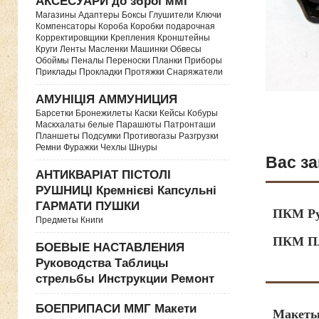
АКСЕСУАРИ до зброї ммг
Магазины Адаптеры Боксы Глушители Ключи
Компенсаторы Короба Коробки подарочная
Корректировщики Крепления Кронштейны
Круги Ленты Масленки Машинки Обвесы
Обоймы Пеналы Переноски Планки Приборы
Приклады Прокладки Протяжки Снаряжатели
АМУНІЦІЯ АММУНИЦИЯ
Барсетки Бронежилеты Каски Кейсы Кобуры
Маскхалаты белые Парашюты Патронташи
Планшеты Подсумки Противогазы Разгрузки
Ремни Фуражки Чехлы Шнуры
Вас за
АНТИКВАРІАТ ПІСТОЛІ
РУШНИЦІ Кремнієві Капсульні
ГАРМАТИ ПУШКИ
ПКМ Ру
Предметы Книги
ПКМ Пл
БОЕВЫЕ НАСТАВЛЕНИЯ
Руководства Таблицы
стрельбы Инструкции Ремонт
БОЕПРИПАСИ ММГ Макети
Макеты