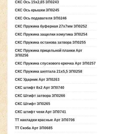
СКС Ось 15х2,65 ЗП0243
СКС Ось крышки ЗП0245
СКС Ось подавателя ЗП0246
СКС Пружина буферная 27х7мм ЗП0252
СКС Пружина защелки хомутика ЗП0254
СКС Пружина останова затвора ЗП0255
СКС Пружина прицельной планки Арт
ЗП0256
СКС Пружина спускового крючка Арт ЗП0257
СКС Пружина шептала 21х5,5 ЗП0258
СКС Ударник Арт ЗП0263
СКС штифт 8х2 Арт ЗП0740
СКС Штифт затвора ЗП0266
СКС Штифт ЗП0265
СКС штифт чеки Арт ЗП0741
ТТ накладки красные Арт ЗП0706
ТТ Скоба Арт ЗП0685