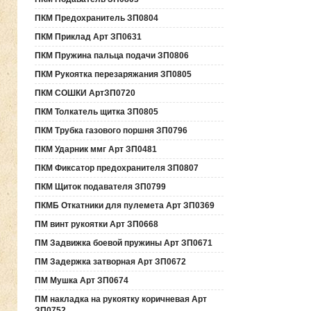
ПКМ Предохранитель ЗП0804
ПКМ Приклад Арт ЗП0631
ПКМ Пружина пальца подачи ЗП0806
ПКМ Рукоятка перезаряжания ЗП0805
ПКМ СОШКИ АртЗП0720
ПКМ Толкатель щитка ЗП0805
ПКМ Трубка газового поршня ЗП0796
ПКМ Ударник ммг Арт ЗП0481
ПКМ Фиксатор предохранителя ЗП0807
ПКМ Щиток подавателя ЗП0799
ПКМБ Откатники для пулемета Арт ЗП0369
ПМ винт рукоятки Арт ЗП0668
ПМ Задвижка боевой пружины Арт ЗП0671
ПМ Задержка затворная Арт ЗП0672
ПМ Мушка Арт ЗП0674
ПМ накладка на рукоятку коричневая Арт
ЗП0752