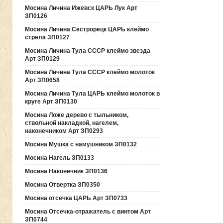
Мосина Личина Ижевск ЦАРЬ Лук Арт
ЗП0126
Мосина Личина Сестрорецк ЦАРЬ клеймо
стрела ЗП0127
Мосина Личина Тула СССР клеймо звезда
Арт ЗП0129
Мосина Личина Тула СССР клеймо молоток
Арт ЗП0658
Мосина Личина Тула ЦАРЬ клеймо молоток в
круге Арт ЗП0130
Мосина Ложе дерево с тыльником,
ствольной накладкой, нагелем,
наконечником Арт ЗП0293
Мосина Мушка с намушником ЗП0132
Мосина Нагель ЗП0133
Мосина Наконечник ЗП0136
Мосина Отвертка ЗП0350
Мосина отсечка ЦАРЬ Арт ЗП0733
Мосина Отсечка-отражатель с винтом Арт
ЗП0744