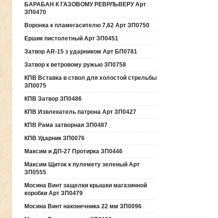
БАРАБАН К ГАЗОВОМУ РЕВРЛЬВЕРУ Арт
ЗП0470
Воронка к пламегасителю 7,62 Арт ЗП0750
Ершик пистолетный Арт ЗП0451
Затвор AR-15 з ударником Арт БП0781
Затвор к ветровому ружью ЗП0758
КПВ Вставка в ствол для холостой стрельбы
ЗП0075
КПВ Затвор ЗП0486
КПВ Извлекатель патрона Арт ЗП0427
КПВ Рама затворная ЗП0487
КПВ Ударник ЗП0076
Максим и ДП-27 Протирка ЗП0446
Максим Щиток к пулемету зеленый Арт
ЗП0555
Мосина Винт защелки крышки магазинной
коробки Арт ЗП0479
Мосина Винт наконечника 22 мм ЗП0096