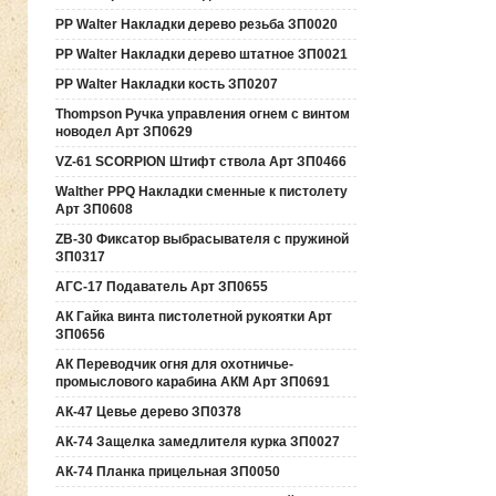
PP Walter Накладки дерево резьба ЗП0020
PP Walter Накладки дерево штатное ЗП0021
PP Walter Накладки кость ЗП0207
Thompson Ручка управления огнем с винтом
новодел Арт ЗП0629
VZ-61 SCORPION Штифт ствола Арт ЗП0466
Walther PPQ Накладки сменные к пистолету
Арт ЗП0608
ZB-30 Фиксатор выбрасывателя с пружиной
ЗП0317
АГС-17 Подаватель Арт ЗП0655
АК Гайка винта пистолетной рукоятки Арт
ЗП0656
АК Переводчик огня для охотничье-
промыслового карабина АКМ Арт ЗП0691
АК-47 Цевье дерево ЗП0378
АК-74 Защелка замедлителя курка ЗП0027
АК-74 Планка прицельная ЗП0050