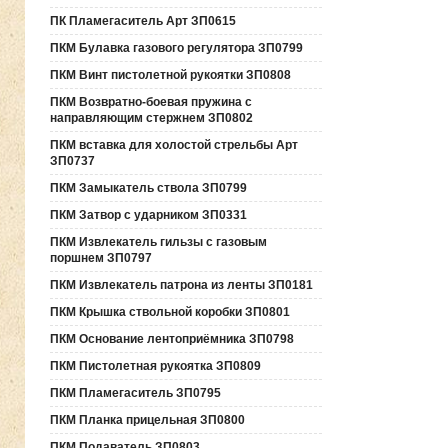
ПК Пламегаситель Арт ЗП0615
ПКМ Булавка газового регулятора ЗП0799
ПКМ Винт пистолетной рукоятки ЗП0808
ПКМ Возвратно-боевая пружина с
направляющим стержнем ЗП0802
ПКМ вставка для холостой стрельбы Арт
ЗП0737
ПКМ Замыкатель ствола ЗП0799
ПКМ Затвор с ударником ЗП0331
ПКМ Извлекатель гильзы с газовым
поршнем ЗП0797
ПКМ Извлекатель патрона из ленты ЗП0181
ПКМ Крышка ствольной коробки ЗП0801
ПКМ Основание лентоприёмника ЗП0798
ПКМ Пистолетная рукоятка ЗП0809
ПКМ Пламегаситель ЗП0795
ПКМ Планка прицельная ЗП0800
ПКМ Подаватель ЗП0803