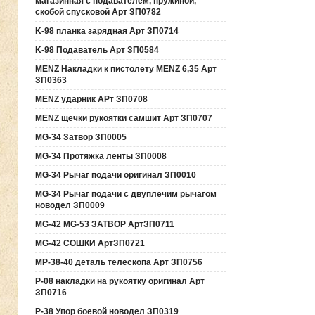
магазинная с подавателем, пружиной,
скобой спусковой Арт ЗП0782
K-98 планка зарядная Арт ЗП0714
K-98 Подаватель Арт ЗП0584
MENZ Накладки к пистолету MENZ 6,35 Арт
ЗП0363
MENZ ударник АРт ЗП0708
MENZ щёчки рукоятки самшит Арт ЗП0707
MG-34 Затвор ЗП0005
MG-34 Протяжка ленты ЗП0008
MG-34 Рычаг подачи оригинал ЗП0010
MG-34 Рычаг подачи с двуплечим рычагом
новодел ЗП0009
MG-42 MG-53 ЗАТВОР АртЗП0711
MG-42 СОШКИ АртЗП0721
MP-38-40 деталь телескопа Арт ЗП0756
P-08 накладки на рукоятку оригинал Арт
ЗП0716
P-38 Упор боевой новодел ЗП0319