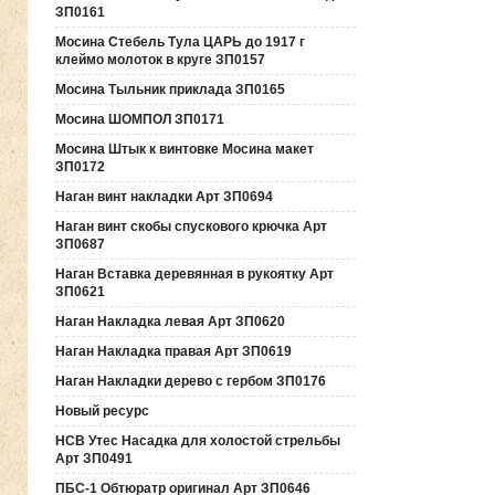
ЗП0161
Мосина Стебель Тула ЦАРЬ до 1917 г
клеймо молоток в круге ЗП0157
Мосина Тыльник приклада ЗП0165
Мосина ШОМПОЛ ЗП0171
Мосина Штык к винтовке Мосина макет
ЗП0172
Наган винт накладки Арт ЗП0694
Наган винт скобы спускового крючка Арт
ЗП0687
Наган Вставка деревянная в рукоятку Арт
ЗП0621
Наган Накладка левая Арт ЗП0620
Наган Накладка правая Арт ЗП0619
Наган Накладки дерево с гербом ЗП0176
Новый ресурс
НСВ Утес Насадка для холостой стрельбы
Арт ЗП0491
ПБС-1 Обтюратр оригинал Арт ЗП0646