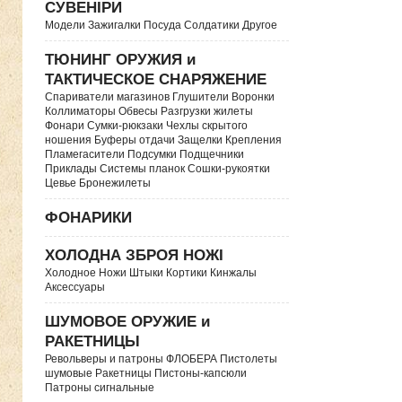
СУВЕНІРИ
Модели Зажигалки Посуда Солдатики Другое
ТЮНИНГ ОРУЖИЯ и
ТАКТИЧЕСКОЕ СНАРЯЖЕНИЕ
Спариватели магазинов Глушители Воронки
Коллиматоры Обвесы Разгрузки жилеты
Фонари Сумки-рюкзаки Чехлы скрытого
ношения Буферы отдачи Защелки Крепления
Пламегасители Подсумки Подщечники
Приклады Системы планок Сошки-рукоятки
Цевье Бронежилеты
ФОНАРИКИ
ХОЛОДНА ЗБРОЯ НОЖІ
Холодное Ножи Штыки Кортики Кинжалы
Аксессуары
ШУМОВОЕ ОРУЖИЕ и
РАКЕТНИЦЫ
Револьверы и патроны ФЛОБЕРА Пистолеты
шумовые Ракетницы Пистоны-капсюли
Патроны сигнальные