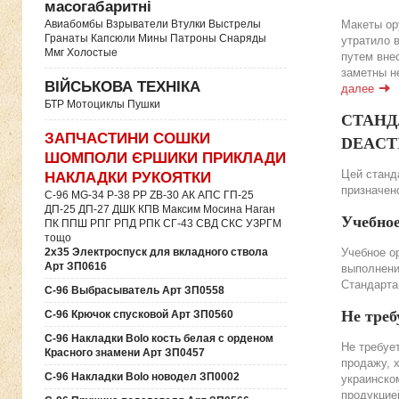
масогабаритні
Авиабомбы Взрыватели Втулки Выстрелы
Макеты ор
Гранаты Капсюли Мины Патроны Снаряды
утратило 
Ммг Холостые
путем вне
заметны н
ВІЙСЬКОВА ТЕХНІКА
далее
БТР Мотоциклы Пушки
СТАНДА
ЗАПЧАСТИНИ СОШКИ
DEACTIV
ШОМПОЛИ ЄРШИКИ ПРИКЛАДИ
Цей станда
НАКЛАДКИ РУКОЯТКИ
призначено
C-96 MG-34 P-38 PP ZB-30 АК АПС ГП-25
ДП-25 ДП-27 ДШК КПВ Максим Мосина Наган
Учебно
ПК ППШ РПГ РПД РПК СГ-43 СВД CКС УЗРГМ
тощо
2х35 Электроспуск для вкладного ствола
Учебное о
Арт ЗП0616
выполнени
Стандарта
C-96 Выбрасыватель Арт ЗП0558
Не треб
C-96 Крючок спусковой Арт ЗП0560
C-96 Накладки Bolo кость белая с орденом
Не требуе
Красного знамени Арт ЗП0457
продажу, 
C-96 Накладки Bolo новодел ЗП0002
украинско
продукцие