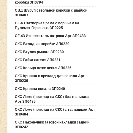
коробки ЗП0794
СВД Шуруп ствольной коробки с шайбой
ЗП0403
СГ-43 Затворная рама с поршнем на
Пулемет Горюнова ЗП0225
СГ-43 Извлекатель патрона Арт ЗП0483
СКС Вкладыш коробки ЗП0229
СКС Втулка рычага ЗП0230
СКС Гайка нагеля ЗП0231
СКС Кольцо ложе цевья ЗП0236
СКС Крышка в приклад для пенала Арт
ЗП0239
СКС Крышка пенала ЗП0240
СКС Ложе (приклад на СКС) без тыльника
Арт ЗП0485
СКС Ложе (приклад на СКС) с тыльником Арт
ЗП0484
СКС Наконечник газовой накладки задний
ЗП0242