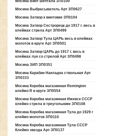
Мосина Винт шептала ЗП0100
Мосина Выбрасыватель Арт ЗП0627
Мосина Затвор к винтовке ЗП0104
Мосина Затвор Сестрорецк до 1917 г. весь в
клеймах стрела Арт ЗП0499
Мосина Затвор Тула ЦАРЬ весь в клеймах
молоток в круге Арт ЗП0501
Мосина Затвор ЦАРЬ до 1917 г. весь в
клеймах лук со стрелой Арт ЗП0498
Мосина ЗИП ЗП0351
Мосина Карабин Накладка ствольная Арт
ЗП0333
Мосина Коробка магазинная Remington
клеймо R в круге ЗП0554
Мосина Коробка магазинная Ижевск СССР
клеймо стрела в треугольнике ЗП0108
Мосина Коробка магазинная Тула до 1929 г
клеймо молоток ЗП0110
Мосина Коробка магазинная Тула СССР
Клеймо звезда Арт ЗП0137