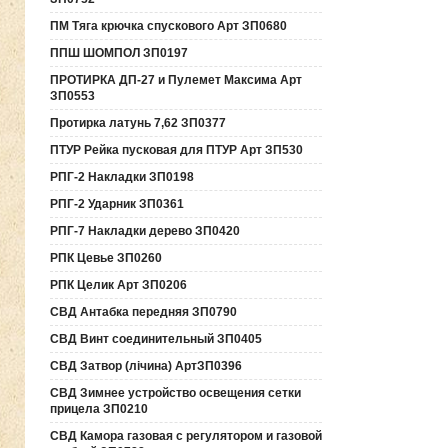
ПМ Тяга крючка спускового Арт ЗП0680
ППШ ШОМПОЛ ЗП0197
ПРОТИРКА ДП-27 и Пулемет Максима Арт
ЗП0553
Протирка латунь 7,62 ЗП0377
ПТУР Рейка пусковая для ПТУР Арт ЗП530
РПГ-2 Накладки ЗП0198
РПГ-2 Ударник ЗП0361
РПГ-7 Накладки дерево ЗП0420
РПК Цевье ЗП0260
РПК Целик Арт ЗП0206
СВД Антабка передняя ЗП0790
СВД Винт соединительный ЗП0405
СВД Затвор (лічина) АртЗП0396
СВД Зимнее устройство освещения сетки
прицела ЗП0210
СВД Камора газовая с регулятором и газовой