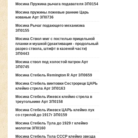
Мосина Пружина рычага подавателя ЗП0154
Мосина пружины ложевые ранние Царь
кованые Арт ЗП0736
Мосина Рычаг подающего механизма
ЗП0155
Мосина Ствол ммг с постелью прицельной
планки и мушкой (деактивация - продольный
разрез ствола, штифт в казеной части)
ЗП0443
Мосина ствол под холостой патрон Арт
ЗП0745
Мосина Стебель Remington R Арт ЗП0659
Мосина Стебель винтовки Сестрорецк ЦАРЬ
клеймо стрела Арт ЗП0163
Мосина Стебель Ижевск клеймо стрела в
треугольнике Арт ЗП0158
Мосина Стебель Ижевск ЦАРЬ клеймо лук
со стрелой до 1917г ЗП0159
Мосина Стебель Тула до 1929 г клеймо
молоток ЗП0160
Мосина Стебель Тула СССР клеймо звезда