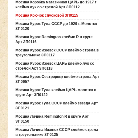
Мосина Коробка магазинная ЦАРЬ до 1917 г
клеймо лук со стрелой Арт ЗП0112
Мосина Крючок спусковой ЗП0115
Мосина Курок Тула СССР до 1929 г. Молоток
ЗП0120
Мосина Курок Remington клеймо R в круге
Арт ЗП0116
Мосина Курок Ижевск СССР клеймо стрела в
треугольнике ЗП0117
Мосина Курок Ижевск ЦАРЬ клеймо лук со
стрелой Арт ЗП0118
Мосина Курок Сестрорецк клеймо стрела Арт
ЗП0657
Мосина Курок Тула клеймо ЦАРЬ молоток в
круге Арт ЗП0122
Мосина Курок Тула СССР клеймо звезда Арт
ЗП0121
Мосина Личина Remington R в круге Арт
ЗП0150
Мосина Личина Ижевск СССР клеймо стрела
в треугольнике ЗП0125