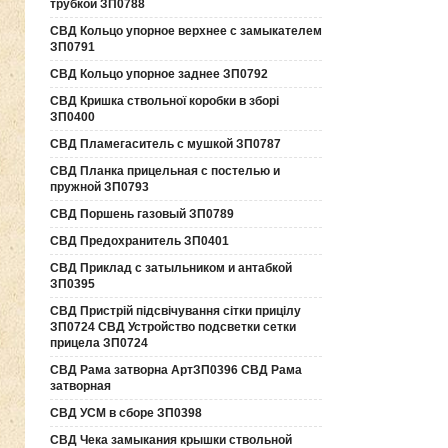
трубкой ЗП0788
СВД Кольцо упорное верхнее с замыкателем
ЗП0791
СВД Кольцо упорное заднее ЗП0792
СВД Кришка ствольної коробки в зборі
ЗП0400
СВД Пламегаситель с мушкой ЗП0787
СВД Планка прицельная с постелью и
пружной ЗП0793
СВД Поршень газовый ЗП0789
СВД Предохранитель ЗП0401
СВД Приклад с затыльником и антабкой
ЗП0395
СВД Пристрій підсвічування сітки прицілу
ЗП0724 СВД Устройство подсветки сетки
прицела ЗП0724
СВД Рама затворна АртЗП0396 СВД Рама
затворная
СВД УСМ в сборе ЗП0398
СВД Чека замыкания крышки ствольной