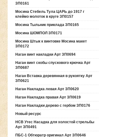
ЗП0161
Мосина Стебель Тула ЦАРЬ до 1917 г
клеймо молоток в круге ЗП0157
Мосина Тыльник приклада ЗП0165
Мосина ШОМПОЛ ЗП0171
Мосина Штык к винтовке Мосина макет
ЗП0172
Наган винт накладки Арт ЗП0694
Наган винт скобы спускового крючка Арт
ЗП0687
Наган Вставка деревянная в рукоятку Арт
ЗП0621
Наган Накладка левая Арт ЗП0620
Наган Накладка правая Арт ЗП0619
Наган Накладки дерево с гербом ЗП0176
Новый ресурс
НСВ Утес Насадка для холостой стрельбы
Арт ЗП0491
ПБС-1 Обтюратр оригинал Арт ЗП0646