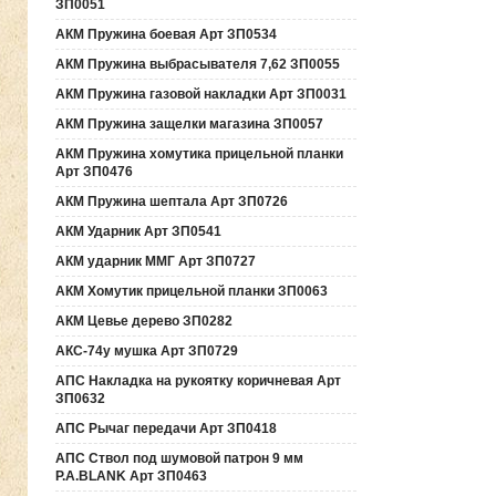
ЗП0051
АКМ Пружина боевая Арт ЗП0534
АКМ Пружина выбрасывателя 7,62 ЗП0055
АКМ Пружина газовой накладки Арт ЗП0031
АКМ Пружина защелки магазина ЗП0057
АКМ Пружина хомутика прицельной планки
Арт ЗП0476
АКМ Пружина шептала Арт ЗП0726
АКМ Ударник Арт ЗП0541
АКМ ударник ММГ Арт ЗП0727
АКМ Хомутик прицельной планки ЗП0063
АКМ Цевье дерево ЗП0282
АКС-74у мушка Арт ЗП0729
АПС Накладка на рукоятку коричневая Арт
ЗП0632
АПС Рычаг передачи Арт ЗП0418
АПС Ствол под шумовой патрон 9 мм
P.A.BLANK Арт ЗП0463