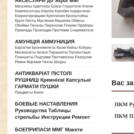
АКСЕСУАРИ до зброї ммг
Магазины Адаптеры Боксы Глушители Ключи
Компенсаторы Короба Коробки подарочная
Корректировщики Крепления Кронштейны
Круги Ленты Масленки Машинки Обвесы
Обоймы Пеналы Переноски Планки Приборы
Приклады Прокладки Протяжки Снаряжатели
АМУНІЦІЯ АММУНИЦИЯ
Барсетки Бронежилеты Каски Кейсы Кобуры
Маскхалаты белые Парашюты Патронташи
Планшеты Подсумки Противогазы Разгрузки
Ремни Фуражки Чехлы Шнуры
АНТИКВАРІАТ ПІСТОЛІ
РУШНИЦІ Кремнієві Капсульні
Вас за
ГАРМАТИ ПУШКИ
Предметы Книги
БОЕВЫЕ НАСТАВЛЕНИЯ
ПКМ Ру
Руководства Таблицы
ПКМ Пл
стрельбы Инструкции Ремонт
БОЕПРИПАСИ ММГ Макети