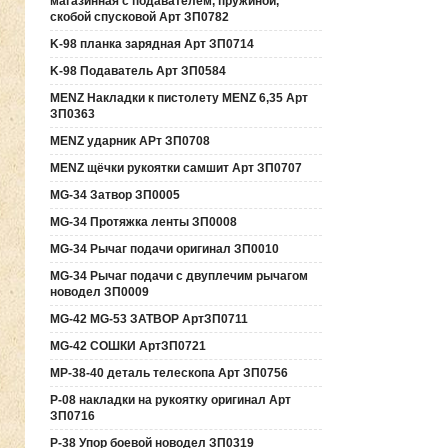
магазинная с подавателем, пружиной,
скобой спусковой Арт ЗП0782
K-98 планка зарядная Арт ЗП0714
K-98 Подаватель Арт ЗП0584
MENZ Накладки к пистолету MENZ 6,35 Арт
ЗП0363
MENZ ударник АРт ЗП0708
MENZ щёчки рукоятки самшит Арт ЗП0707
MG-34 Затвор ЗП0005
MG-34 Протяжка ленты ЗП0008
MG-34 Рычаг подачи оригинал ЗП0010
MG-34 Рычаг подачи с двуплечим рычагом
новодел ЗП0009
MG-42 MG-53 ЗАТВОР АртЗП0711
MG-42 СОШКИ АртЗП0721
MP-38-40 деталь телескопа Арт ЗП0756
P-08 накладки на рукоятку оригинал Арт
ЗП0716
P-38 Упор боевой новодел ЗП0319