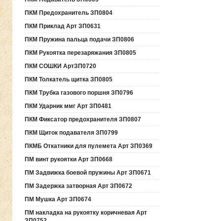
ПКМ Предохранитель ЗП0804
ПКМ Приклад Арт ЗП0631
ПКМ Пружина пальца подачи ЗП0806
ПКМ Рукоятка перезаряжания ЗП0805
ПКМ СОШКИ АртЗП0720
ПКМ Толкатель щитка ЗП0805
ПКМ Трубка газового поршня ЗП0796
ПКМ Ударник ммг Арт ЗП0481
ПКМ Фиксатор предохранителя ЗП0807
ПКМ Щиток подавателя ЗП0799
ПКМБ Откатники для пулемета Арт ЗП0369
ПМ винт рукоятки Арт ЗП0668
ПМ Задвижка боевой пружины Арт ЗП0671
ПМ Задержка затворная Арт ЗП0672
ПМ Мушка Арт ЗП0674
ПМ накладка на рукоятку коричневая Арт
ЗП0752