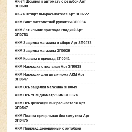
АК-74 Шомпол к автомату с резьбой Арт
ЗП0600
АК-74 Штифт выбрасывателя Арт ЗП0722
АКМ Винт пистолетной рукоятки ЗП0034
АКМ Затыльник приклада гладкий Арт
ЗП0753
АКМ Защелка магазина в сборе Арт ЗП0473
АКМ Защелка магазина ЗП0039
АКМ Крышка в приклад ЗП0041
АКМ Накладка ствольная Арт ЗП0638
АКМ Накладки для штык-ножа АКМ Арт
ЗП0647
АКМ Ось защелки магазина ЗП0049
АКМ Ось УСМ диаметр 5 мм ЗП0374
АКМ Ось фиксации выбрасывателя Арт
ЗП0547
АКМ Планка прицельная без хомутика Арт
ЗП0475
АКМ Приклад деревянный с антабкой