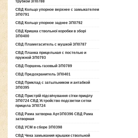
трубкой ЗП0788
СВД Кольцо упорное верхнее с замыкателем
ЗП0791
СВД Кольцо упорное заднее ЗП0792
СВД Кришка ствольної коробки в зборі
ЗП0400
СВД Пламегаситель с мушкой ЗП0787
СВД Планка прицельная с постелью и
пружной ЗП0793
СВД Поршень газовый ЗП0789
СВД Предохранитель ЗП0401
СВД Приклад с затыльником и антабкой
ЗП0395
СВД Пристрій підсвічування сітки прицілу
ЗП0724 СВД Устройство подсветки сетки
прицела ЗП0724
СВД Рама затворна АртЗП0396 СВД Рама
затворная
СВД УСМ в сборе ЗП0398
СВД Чека замыкания крышки ствольной