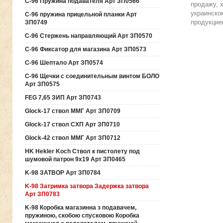
C-96 Пружина подавателя Арт ЗП0566
продажу, 
украинско
C-96 пружина прицельной планки Арт
продукцие
ЗП0749
C-96 Стержень направляющий Арт ЗП0570
C-96 Фиксатор для магазина Арт ЗП0573
C-96 Шептало Арт ЗП0574
C-96 Щечки с соединительным винтом БОЛО
Арт ЗП0575
FEG 7,65 ЗИП Арт ЗП0743
Glock-17 ствол ММГ Арт ЗП0709
Glock-17 ствол СХП Арт ЗП0710
Glock-42 ствол ММГ Арт ЗП0712
HK Hekler Koch Ствол к пистолету под
шумовой патрон 9х19 Арт ЗП0465
K-98 ЗАТВОР Арт ЗП0784
K-98 Затримка затвора Задержка затвора
Арт ЗП0783
K-98 Коробка магазинна з подавачем,
пружиною, скобою спусковою Коробка