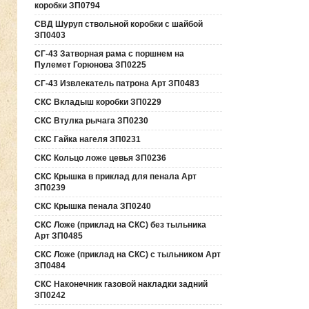
коробки ЗП0794
СВД Шуруп ствольной коробки с шайбой
ЗП0403
СГ-43 Затворная рама с поршнем на
Пулемет Горюнова ЗП0225
СГ-43 Извлекатель патрона Арт ЗП0483
СКС Вкладыш коробки ЗП0229
СКС Втулка рычага ЗП0230
СКС Гайка нагеля ЗП0231
СКС Кольцо ложе цевья ЗП0236
СКС Крышка в приклад для пенала Арт
ЗП0239
СКС Крышка пенала ЗП0240
СКС Ложе (приклад на СКС) без тыльника
Арт ЗП0485
СКС Ложе (приклад на СКС) с тыльником Арт
ЗП0484
СКС Наконечник газовой накладки задний
ЗП0242