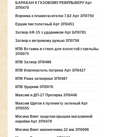
БАРАБАН К ГАЗОВОМУ РЕВРЛЬВЕРУ Арт
ЗП0470
Воронка к пламегасителю 7,62 Арт ЗП0750
Ершик пистолетный Арт ЗП0451
Затвор AR-15 з ударником Арт БП0781
Затвор к ветровому ружью ЗП0758
КПВ Вставка в ствол для холостой стрельбы
ЗП0075
КПВ Затвор ЗП0486
КПВ Извлекатель патрона Арт ЗП0427
КПВ Рама затворная ЗП0487
КПВ Ударник ЗП0076
Максим и ДП-27 Протирка ЗП0446
Максим Щиток к пулемету зеленый Арт
ЗП0555
Мосина Винт защелки крышки магазинной
коробки Арт ЗП0479
Мосина Винт наконечника 22 мм ЗП0096