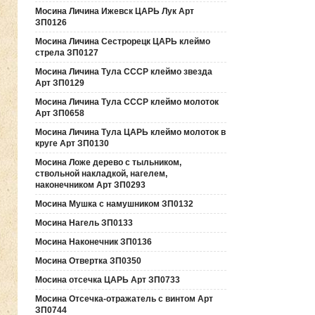
Мосина Личина Ижевск ЦАРЬ Лук Арт
ЗП0126
Мосина Личина Сестрорецк ЦАРЬ клеймо
стрела ЗП0127
Мосина Личина Тула СССР клеймо звезда
Арт ЗП0129
Мосина Личина Тула СССР клеймо молоток
Арт ЗП0658
Мосина Личина Тула ЦАРЬ клеймо молоток в
круге Арт ЗП0130
Мосина Ложе дерево с тыльником,
ствольной накладкой, нагелем,
наконечником Арт ЗП0293
Мосина Мушка с намушником ЗП0132
Мосина Нагель ЗП0133
Мосина Наконечник ЗП0136
Мосина Отвертка ЗП0350
Мосина отсечка ЦАРЬ Арт ЗП0733
Мосина Отсечка-отражатель с винтом Арт
ЗП0744