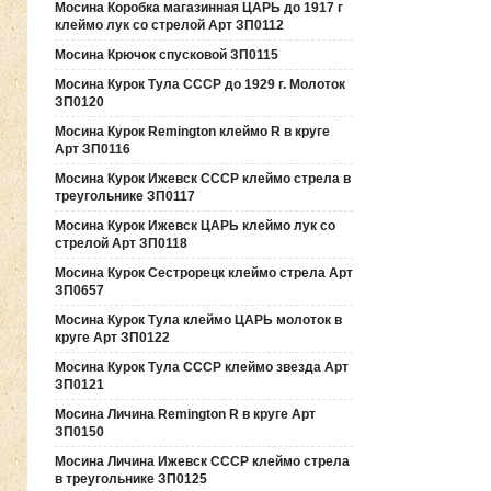
Мосина Коробка магазинная ЦАРЬ до 1917 г
клеймо лук со стрелой Арт ЗП0112
Мосина Крючок спусковой ЗП0115
Мосина Курок Тула СССР до 1929 г. Молоток
ЗП0120
Мосина Курок Remington клеймо R в круге
Арт ЗП0116
Мосина Курок Ижевск СССР клеймо стрела в
треугольнике ЗП0117
Мосина Курок Ижевск ЦАРЬ клеймо лук со
стрелой Арт ЗП0118
Мосина Курок Сестрорецк клеймо стрела Арт
ЗП0657
Мосина Курок Тула клеймо ЦАРЬ молоток в
круге Арт ЗП0122
Мосина Курок Тула СССР клеймо звезда Арт
ЗП0121
Мосина Личина Remington R в круге Арт
ЗП0150
Мосина Личина Ижевск СССР клеймо стрела
в треугольнике ЗП0125