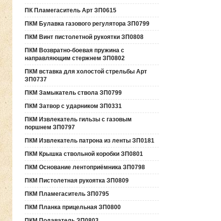
ПК Пламегаситель Арт ЗП0615
ПКМ Булавка газового регулятора ЗП0799
ПКМ Винт пистолетной рукоятки ЗП0808
ПКМ Возвратно-боевая пружина с
направляющим стержнем ЗП0802
ПКМ вставка для холостой стрельбы Арт
ЗП0737
ПКМ Замыкатель ствола ЗП0799
ПКМ Затвор с ударником ЗП0331
ПКМ Извлекатель гильзы с газовым
поршнем ЗП0797
ПКМ Извлекатель патрона из ленты ЗП0181
ПКМ Крышка ствольной коробки ЗП0801
ПКМ Основание лентоприёмника ЗП0798
ПКМ Пистолетная рукоятка ЗП0809
ПКМ Пламегаситель ЗП0795
ПКМ Планка прицельная ЗП0800
ПКМ Подаватель ЗП0803