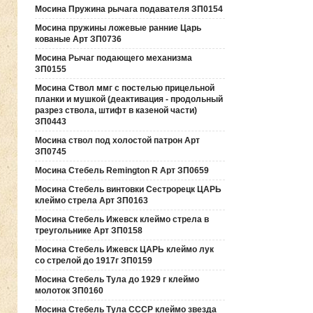
Мосина Пружина рычага подавателя ЗП0154
Мосина пружины ложевые ранние Царь
кованые Арт ЗП0736
Мосина Рычаг подающего механизма
ЗП0155
Мосина Ствол ммг с постелью прицельной
планки и мушкой (деактивация - продольный
разрез ствола, штифт в казеной части)
ЗП0443
Мосина ствол под холостой патрон Арт
ЗП0745
Мосина Стебель Remington R Арт ЗП0659
Мосина Стебель винтовки Сестрорецк ЦАРЬ
клеймо стрела Арт ЗП0163
Мосина Стебель Ижевск клеймо стрела в
треугольнике Арт ЗП0158
Мосина Стебель Ижевск ЦАРЬ клеймо лук
со стрелой до 1917г ЗП0159
Мосина Стебель Тула до 1929 г клеймо
молоток ЗП0160
Мосина Стебель Тула СССР клеймо звезда