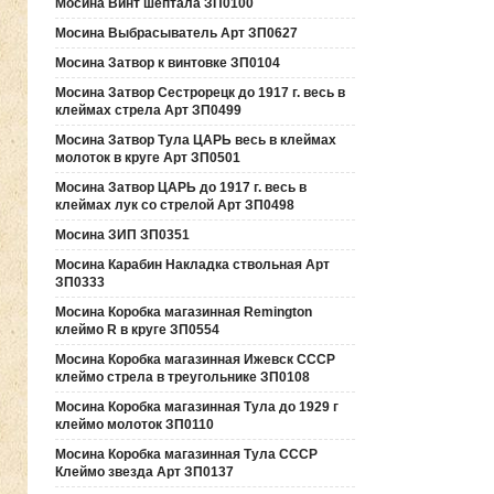
Мосина Винт шептала ЗП0100
Мосина Выбрасыватель Арт ЗП0627
Мосина Затвор к винтовке ЗП0104
Мосина Затвор Сестрорецк до 1917 г. весь в
клеймах стрела Арт ЗП0499
Мосина Затвор Тула ЦАРЬ весь в клеймах
молоток в круге Арт ЗП0501
Мосина Затвор ЦАРЬ до 1917 г. весь в
клеймах лук со стрелой Арт ЗП0498
Мосина ЗИП ЗП0351
Мосина Карабин Накладка ствольная Арт
ЗП0333
Мосина Коробка магазинная Remington
клеймо R в круге ЗП0554
Мосина Коробка магазинная Ижевск СССР
клеймо стрела в треугольнике ЗП0108
Мосина Коробка магазинная Тула до 1929 г
клеймо молоток ЗП0110
Мосина Коробка магазинная Тула СССР
Клеймо звезда Арт ЗП0137