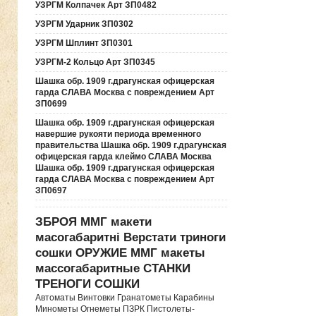
УЗРГМ Колпачек Арт ЗП0482
УЗРГМ Ударник ЗП0302
УЗРГМ Шплинт ЗП0301
УЗРГМ-2 Кольцо Арт ЗП0345
Шашка обр. 1909 г.драгунская офицерская
гарда СЛАВА Москва с повреждением Арт
ЗП0699
Шашка обр. 1909 г.драгунская офицерская
навершие рукояти периода временного
правительства Шашка обр. 1909 г.драгунская
офицерская гарда клеймо СЛАВА Москва
Шашка обр. 1909 г.драгунская офицерская
гарда СЛАВА Москва с повреждением Арт
ЗП0697
ЗБРОЯ ММГ макети
масогабаритні Верстати триноги
сошки ОРУЖИЕ ММГ макеты
массогабаритные СТАНКИ
ТРЕНОГИ СОШКИ
Автоматы Винтовки Гранатометы Карабины
Минометы Огнеметы ПЗРК Пистолеты-