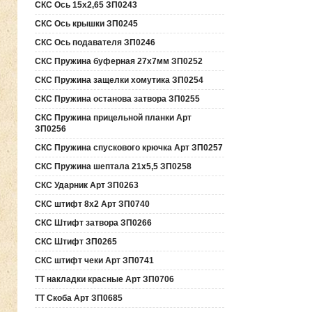
СКС Ось 15х2,65 ЗП0243
СКС Ось крышки ЗП0245
СКС Ось подавателя ЗП0246
СКС Пружина буферная 27х7мм ЗП0252
СКС Пружина защелки хомутика ЗП0254
СКС Пружина останова затвора ЗП0255
СКС Пружина прицельной планки Арт
ЗП0256
СКС Пружина спускового крючка Арт ЗП0257
СКС Пружина шептала 21х5,5 ЗП0258
СКС Ударник Арт ЗП0263
СКС штифт 8х2 Арт ЗП0740
СКС Штифт затвора ЗП0266
СКС Штифт ЗП0265
СКС штифт чеки Арт ЗП0741
ТТ накладки красные Арт ЗП0706
ТТ Скоба Арт ЗП0685