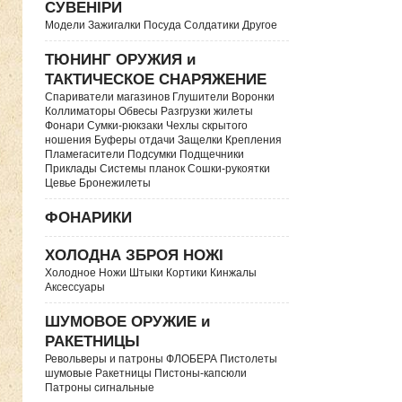
СУВЕНІРИ
Модели Зажигалки Посуда Солдатики Другое
ТЮНИНГ ОРУЖИЯ и
ТАКТИЧЕСКОЕ СНАРЯЖЕНИЕ
Спариватели магазинов Глушители Воронки
Коллиматоры Обвесы Разгрузки жилеты
Фонари Сумки-рюкзаки Чехлы скрытого
ношения Буферы отдачи Защелки Крепления
Пламегасители Подсумки Подщечники
Приклады Системы планок Сошки-рукоятки
Цевье Бронежилеты
ФОНАРИКИ
ХОЛОДНА ЗБРОЯ НОЖІ
Холодное Ножи Штыки Кортики Кинжалы
Аксессуары
ШУМОВОЕ ОРУЖИЕ и
РАКЕТНИЦЫ
Револьверы и патроны ФЛОБЕРА Пистолеты
шумовые Ракетницы Пистоны-капсюли
Патроны сигнальные