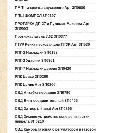
ПМ Тяга крючка спускового Арт ЗП0680
ППШ ШОМПОЛ ЗП0197
ПРОТИРКА ДП-27 и Пулемет Максима Арт
ЗП0553
Протирка латунь 7,62 ЗП0377
ПТУР Рейка пусковая для ПТУР Арт ЗП530
РПГ-2 Накладки ЗП0198
РПГ-2 Ударник ЗП0361
РПГ-7 Накладки дерево ЗП0420
РПК Цевье ЗП0260
РПК Целик Арт ЗП0206
СВД Антабка передняя ЗП0790
СВД Винт соединительный ЗП0405
СВД Затвор (лічина) АртЗП0396
СВД Зимнее устройство освещения сетки
прицела ЗП0210
СВД Камора газовая с регулятором и газовой