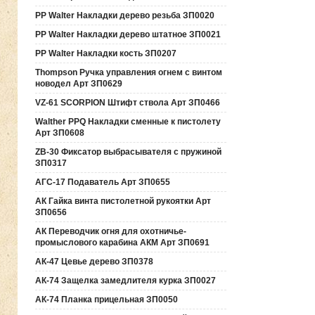
PP Walter Накладки дерево резьба ЗП0020
PP Walter Накладки дерево штатное ЗП0021
PP Walter Накладки кость ЗП0207
Thompson Ручка управления огнем с винтом
новодел Арт ЗП0629
VZ-61 SCORPION Штифт ствола Арт ЗП0466
Walther PPQ Накладки сменные к пистолету
Арт ЗП0608
ZB-30 Фиксатор выбрасывателя с пружиной
ЗП0317
АГС-17 Подаватель Арт ЗП0655
АК Гайка винта пистолетной рукоятки Арт
ЗП0656
АК Переводчик огня для охотничье-
промыслового карабина АКМ Арт ЗП0691
АК-47 Цевье дерево ЗП0378
АК-74 Защелка замедлителя курка ЗП0027
АК-74 Планка прицельная ЗП0050