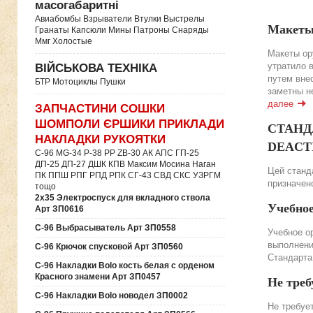
масогабаритні
Авиабомбы Взрыватели Втулки Выстрелы
Макеты
Гранаты Капсюли Мины Патроны Снаряды
Ммг Холостые
Макеты ор
утратило 
ВІЙСЬКОВА ТЕХНІКА
путем вне
БТР Мотоциклы Пушки
заметны н
далее
ЗАПЧАСТИНИ СОШКИ
ШОМПОЛИ ЄРШИКИ ПРИКЛАДИ
СТАНДА
НАКЛАДКИ РУКОЯТКИ
DEACTIV
C-96 MG-34 P-38 PP ZB-30 АК АПС ГП-25
ДП-25 ДП-27 ДШК КПВ Максим Мосина Наган
Цей станда
ПК ППШ РПГ РПД РПК СГ-43 СВД CКС УЗРГМ
призначено
тощо
2х35 Электроспуск для вкладного ствола
Учебно
Арт ЗП0616
C-96 Выбрасыватель Арт ЗП0558
Учебное о
выполнени
C-96 Крючок спусковой Арт ЗП0560
Стандарта
C-96 Накладки Bolo кость белая с орденом
Красного знамени Арт ЗП0457
Не треб
C-96 Накладки Bolo новодел ЗП0002
Не требуе