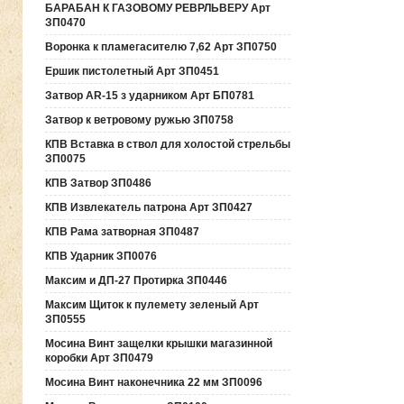
БАРАБАН К ГАЗОВОМУ РЕВРЛЬВЕРУ Арт
ЗП0470
Воронка к пламегасителю 7,62 Арт ЗП0750
Ершик пистолетный Арт ЗП0451
Затвор AR-15 з ударником Арт БП0781
Затвор к ветровому ружью ЗП0758
КПВ Вставка в ствол для холостой стрельбы
ЗП0075
КПВ Затвор ЗП0486
КПВ Извлекатель патрона Арт ЗП0427
КПВ Рама затворная ЗП0487
КПВ Ударник ЗП0076
Максим и ДП-27 Протирка ЗП0446
Максим Щиток к пулемету зеленый Арт
ЗП0555
Мосина Винт защелки крышки магазинной
коробки Арт ЗП0479
Мосина Винт наконечника 22 мм ЗП0096