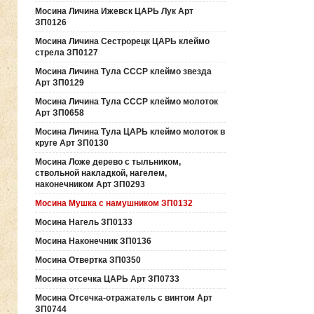
Мосина Личина Ижевск ЦАРЬ Лук Арт
ЗП0126
Мосина Личина Сестрорецк ЦАРЬ клеймо
стрела ЗП0127
Мосина Личина Тула СССР клеймо звезда
Арт ЗП0129
Мосина Личина Тула СССР клеймо молоток
Арт ЗП0658
Мосина Личина Тула ЦАРЬ клеймо молоток в
круге Арт ЗП0130
Мосина Ложе дерево с тыльником,
ствольной накладкой, нагелем,
наконечником Арт ЗП0293
Мосина Мушка с намушником ЗП0132
Мосина Нагель ЗП0133
Мосина Наконечник ЗП0136
Мосина Отвертка ЗП0350
Мосина отсечка ЦАРЬ Арт ЗП0733
Мосина Отсечка-отражатель с винтом Арт
ЗП0744