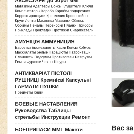
АКСЕСУАРИ до зброї ммг
Магазины Адаптеры Боксы Глушители Ключи
Компенсаторы Короба Коробки подарочная
Корректировщики Крепления Кронштейны
Круги Ленты Масленки Машинки Обвесы
Обоймы Пеналы Переноски Планки Приборы
Приклады Прокладки Протяжки Снаряжатели
АМУНІЦІЯ АММУНИЦИЯ
Барсетки Бронежилеты Каски Кейсы Кобуры
Маскхалаты белые Парашюты Патронташи
Планшеты Подсумки Противогазы Разгрузки
Ремни Фуражки Чехлы Шнуры
АНТИКВАРІАТ ПІСТОЛІ
РУШНИЦІ Кремнієві Капсульні
ГАРМАТИ ПУШКИ
Предметы Книги
БОЕВЫЕ НАСТАВЛЕНИЯ
Руководства Таблицы
стрельбы Инструкции Ремонт
Вас за
БОЕПРИПАСИ ММГ Макети