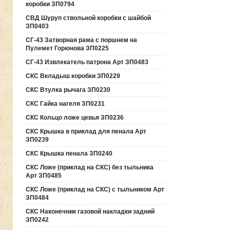
коробки ЗП0794
СВД Шуруп ствольной коробки с шайбой
ЗП0403
СГ-43 Затворная рама с поршнем на
Пулемет Горюнова ЗП0225
СГ-43 Извлекатель патрона Арт ЗП0483
СКС Вкладыш коробки ЗП0229
СКС Втулка рычага ЗП0230
СКС Гайка нагеля ЗП0231
СКС Кольцо ложе цевья ЗП0236
СКС Крышка в приклад для пенала Арт
ЗП0239
СКС Крышка пенала ЗП0240
СКС Ложе (приклад на СКС) без тыльника
Арт ЗП0485
СКС Ложе (приклад на СКС) с тыльником Арт
ЗП0484
СКС Наконечник газовой накладки задний
ЗП0242