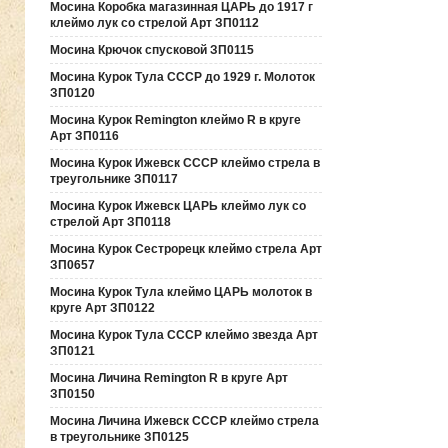
Мосина Коробка магазинная ЦАРЬ до 1917 г
клеймо лук со стрелой Арт ЗП0112
Мосина Крючок спусковой ЗП0115
Мосина Курок Тула СССР до 1929 г. Молоток
ЗП0120
Мосина Курок Remington клеймо R в круге
Арт ЗП0116
Мосина Курок Ижевск СССР клеймо стрела в
треугольнике ЗП0117
Мосина Курок Ижевск ЦАРЬ клеймо лук со
стрелой Арт ЗП0118
Мосина Курок Сестрорецк клеймо стрела Арт
ЗП0657
Мосина Курок Тула клеймо ЦАРЬ молоток в
круге Арт ЗП0122
Мосина Курок Тула СССР клеймо звезда Арт
ЗП0121
Мосина Личина Remington R в круге Арт
ЗП0150
Мосина Личина Ижевск СССР клеймо стрела
в треугольнике ЗП0125