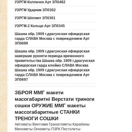
УЗРГМ Колпачек Арт ЗП0482
УЗРГМ Ударник ЗП0302
УЗРГМ Шплинт ЗП0301
УЗРГМ-2 Кольцо Арт ЗП0345
Шашка обр. 1909 г.драгунская офицерская
гарда СЛАВА Москва с повреждением Арт
ЗП0699
Шашка обр. 1909 г.драгунская офицерская
навершие рукояти периода временного
правительства Шашка обр. 1909 г.драгунская
офицерская гарда клеймо СЛАВА Москва
Шашка обр. 1909 г.драгунская офицерская
гарда СЛАВА Москва с повреждением Арт
ЗП0697
ЗБРОЯ ММГ макети
масогабаритні Верстати триноги
сошки ОРУЖИЕ ММГ макеты
массогабаритные СТАНКИ
ТРЕНОГИ СОШКИ
Автоматы Винтовки Гранатометы Карабины
Минометы Огнеметы ПЗРК Пистолеты-