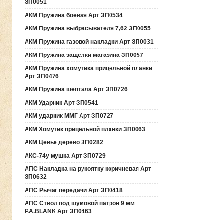
ЗП0051
АКМ Пружина боевая Арт ЗП0534
АКМ Пружина выбрасывателя 7,62 ЗП0055
АКМ Пружина газовой накладки Арт ЗП0031
АКМ Пружина защелки магазина ЗП0057
АКМ Пружина хомутика прицельной планки
Арт ЗП0476
АКМ Пружина шептала Арт ЗП0726
АКМ Ударник Арт ЗП0541
АКМ ударник ММГ Арт ЗП0727
АКМ Хомутик прицельной планки ЗП0063
АКМ Цевье дерево ЗП0282
АКС-74у мушка Арт ЗП0729
АПС Накладка на рукоятку коричневая Арт
ЗП0632
АПС Рычаг передачи Арт ЗП0418
АПС Ствол под шумовой патрон 9 мм
P.A.BLANK Арт ЗП0463