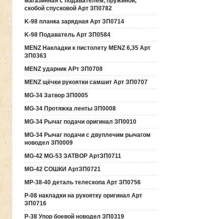
магазинная с подавателем, пружиной,
скобой спусковой Арт ЗП0782
K-98 планка зарядная Арт ЗП0714
K-98 Подаватель Арт ЗП0584
MENZ Накладки к пистолету MENZ 6,35 Арт
ЗП0363
MENZ ударник АРт ЗП0708
MENZ щёчки рукоятки самшит Арт ЗП0707
MG-34 Затвор ЗП0005
MG-34 Протяжка ленты ЗП0008
MG-34 Рычаг подачи оригинал ЗП0010
MG-34 Рычаг подачи с двуплечим рычагом
новодел ЗП0009
MG-42 MG-53 ЗАТВОР АртЗП0711
MG-42 СОШКИ АртЗП0721
MP-38-40 деталь телескопа Арт ЗП0756
P-08 накладки на рукоятку оригинал Арт
ЗП0716
P-38 Упор боевой новодел ЗП0319