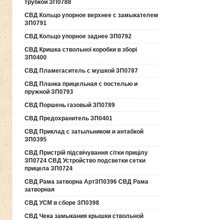
трубкой ЗП0788
СВД Кольцо упорное верхнее с замыкателем
ЗП0791
СВД Кольцо упорное заднее ЗП0792
СВД Кришка ствольної коробки в зборі
ЗП0400
СВД Пламегаситель с мушкой ЗП0787
СВД Планка прицельная с постелью и
пружной ЗП0793
СВД Поршень газовый ЗП0789
СВД Предохранитель ЗП0401
СВД Приклад с затыльником и антабкой
ЗП0395
СВД Пристрій підсвічування сітки прицілу
ЗП0724 СВД Устройство подсветки сетки
прицела ЗП0724
СВД Рама затворна АртЗП0396 СВД Рама
затворная
СВД УСМ в сборе ЗП0398
СВД Чека замыкания крышки ствольной