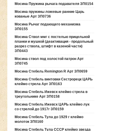
Мосина Пружина рычага подавателя ЗП0154
Мосина пружины ложевые ранние Царь
кованые Арт ЗП0736
Мосина Рычаг подающего механизма
ЗП0155
Мосина Ствол ммг с постелью прицельной
планки и мушкой (деактивация - продольный
разрез ствола, штифт в казеной части)
ЗП0443
Мосина ствол под холостой патрон Арт
ЗП0745
Мосина Стебель Remington R Арт ЗП0659
Мосина Стебель винтовки Сестрорецк ЦАРЬ
клеймо стрела Арт ЗП0163
Мосина Стебель Ижевск клеймо стрела в
треугольнике Арт ЗП0158
Мосина Стебель Ижевск ЦАРЬ клеймо лук
со стрелой до 1917г ЗП0159
Мосина Стебель Тула до 1929 г клеймо
молоток ЗП0160
Мосина Стебель Тула СССР клеймо звезда