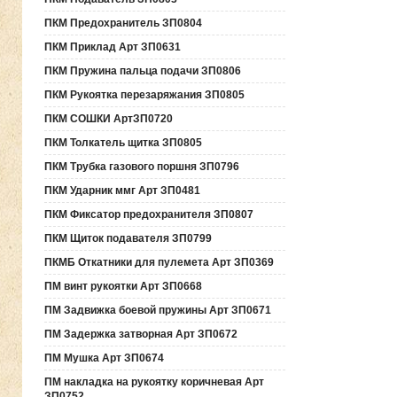
ПКМ Предохранитель ЗП0804
ПКМ Приклад Арт ЗП0631
ПКМ Пружина пальца подачи ЗП0806
ПКМ Рукоятка перезаряжания ЗП0805
ПКМ СОШКИ АртЗП0720
ПКМ Толкатель щитка ЗП0805
ПКМ Трубка газового поршня ЗП0796
ПКМ Ударник ммг Арт ЗП0481
ПКМ Фиксатор предохранителя ЗП0807
ПКМ Щиток подавателя ЗП0799
ПКМБ Откатники для пулемета Арт ЗП0369
ПМ винт рукоятки Арт ЗП0668
ПМ Задвижка боевой пружины Арт ЗП0671
ПМ Задержка затворная Арт ЗП0672
ПМ Мушка Арт ЗП0674
ПМ накладка на рукоятку коричневая Арт
ЗП0752