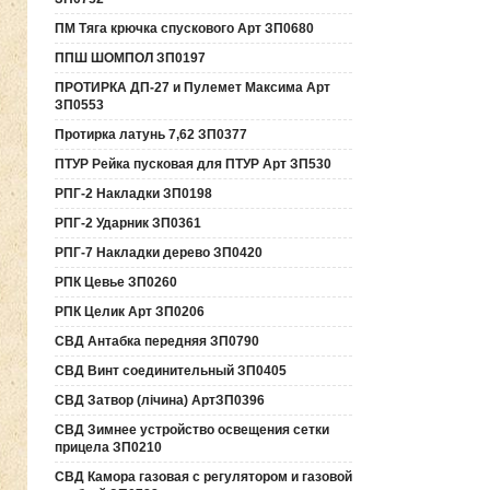
ПМ Тяга крючка спускового Арт ЗП0680
ППШ ШОМПОЛ ЗП0197
ПРОТИРКА ДП-27 и Пулемет Максима Арт
ЗП0553
Протирка латунь 7,62 ЗП0377
ПТУР Рейка пусковая для ПТУР Арт ЗП530
РПГ-2 Накладки ЗП0198
РПГ-2 Ударник ЗП0361
РПГ-7 Накладки дерево ЗП0420
РПК Цевье ЗП0260
РПК Целик Арт ЗП0206
СВД Антабка передняя ЗП0790
СВД Винт соединительный ЗП0405
СВД Затвор (лічина) АртЗП0396
СВД Зимнее устройство освещения сетки
прицела ЗП0210
СВД Камора газовая с регулятором и газовой