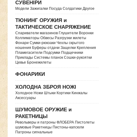
СУВЕНІРИ
Модели Зажигалки Посуда Солдатики Другое
ТЮНИНГ ОРУЖИЯ и
ТАКТИЧЕСКОЕ СНАРЯЖЕНИЕ
Спариватели магазинов Глушители Воронки
Коллиматоры Обвесы Разгрузки жилеты
Фонари Сумки-рюкзаки Чехлы скрытого
ношения Буферы отдачи Защелки Крепления
Пламегасители Подсумки Подщечники
Приклады Системы планок Сошки-рукоятки
Цевье Бронежилеты
ФОНАРИКИ
ХОЛОДНА ЗБРОЯ НОЖІ
Холодное Ножи Штыки Кортики Кинжалы
Аксессуары
ШУМОВОЕ ОРУЖИЕ и
РАКЕТНИЦЫ
Револьверы и патроны ФЛОБЕРА Пистолеты
шумовые Ракетницы Пистоны-капсюли
Патроны сигнальные