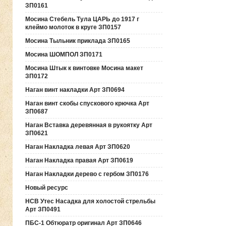
ЗП0161
Мосина Стебель Тула ЦАРЬ до 1917 г
клеймо молоток в круге ЗП0157
Мосина Тыльник приклада ЗП0165
Мосина ШОМПОЛ ЗП0171
Мосина Штык к винтовке Мосина макет
ЗП0172
Наган винт накладки Арт ЗП0694
Наган винт скобы спускового крючка Арт
ЗП0687
Наган Вставка деревянная в рукоятку Арт
ЗП0621
Наган Накладка левая Арт ЗП0620
Наган Накладка правая Арт ЗП0619
Наган Накладки дерево с гербом ЗП0176
Новый ресурс
НСВ Утес Насадка для холостой стрельбы
Арт ЗП0491
ПБС-1 Обтюратр оригинал Арт ЗП0646