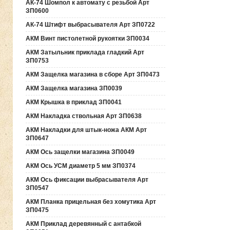
АК-74 Шомпол к автомату с резьбой Арт
ЗП0600
АК-74 Штифт выбрасывателя Арт ЗП0722
АКМ Винт пистолетной рукоятки ЗП0034
АКМ Затыльник приклада гладкий Арт
ЗП0753
АКМ Защелка магазина в сборе Арт ЗП0473
АКМ Защелка магазина ЗП0039
АКМ Крышка в приклад ЗП0041
АКМ Накладка ствольная Арт ЗП0638
АКМ Накладки для штык-ножа АКМ Арт
ЗП0647
АКМ Ось защелки магазина ЗП0049
АКМ Ось УСМ диаметр 5 мм ЗП0374
АКМ Ось фиксации выбрасывателя Арт
ЗП0547
АКМ Планка прицельная без хомутика Арт
ЗП0475
АКМ Приклад деревянный с антабкой