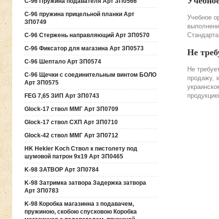
Учебно
C-96 Пружина подавателя Арт ЗП0566
C-96 пружина прицельной планки Арт
Учебное о
ЗП0749
выполнени
Стандарта
C-96 Стержень направляющий Арт ЗП0570
C-96 Фиксатор для магазина Арт ЗП0573
Не треб
C-96 Шептало Арт ЗП0574
Не требуе
C-96 Щечки с соединительным винтом БОЛО
продажу, 
Арт ЗП0575
украинско
продукцие
FEG 7,65 ЗИП Арт ЗП0743
Glock-17 ствол ММГ Арт ЗП0709
Glock-17 ствол СХП Арт ЗП0710
Glock-42 ствол ММГ Арт ЗП0712
HK Hekler Koch Ствол к пистолету под
шумовой патрон 9х19 Арт ЗП0465
K-98 ЗАТВОР Арт ЗП0784
K-98 Затримка затвора Задержка затвора
Арт ЗП0783
K-98 Коробка магазинна з подавачем,
пружиною, скобою спусковою Коробка