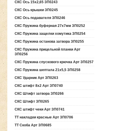
СКС Ось 15х2,65 ЗП0243
СКС Ось крышки ЗП0245
СКС Ось подавателя ЗП0246
СКС Пружина буферная 27х7мм ЗП0252
СКС Пружина защелки хомутика ЗП0254
СКС Пружина останова затвора ЗП0255
СКС Пружина прицельной планки Арт
ЗП0256
СКС Пружина спускового крючка Арт ЗП0257
СКС Пружина шептала 21х5,5 ЗП0258
СКС Ударник Арт ЗП0263
СКС штифт 8х2 Арт ЗП0740
СКС Штифт затвора ЗП0266
СКС Штифт ЗП0265
СКС штифт чеки Арт ЗП0741
ТТ накладки красные Арт ЗП0706
ТТ Скоба Арт ЗП0685