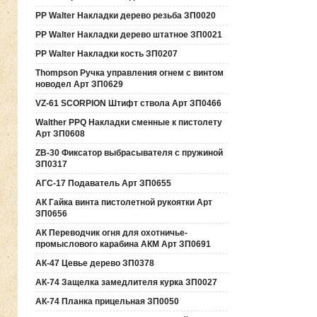
PP Walter Накладки дерево резьба ЗП0020
PP Walter Накладки дерево штатное ЗП0021
PP Walter Накладки кость ЗП0207
Thompson Ручка управления огнем с винтом
новодел Арт ЗП0629
VZ-61 SCORPION Штифт ствола Арт ЗП0466
Walther PPQ Накладки сменные к пистолету
Арт ЗП0608
ZB-30 Фиксатор выбрасывателя с пружиной
ЗП0317
АГС-17 Подаватель Арт ЗП0655
АК Гайка винта пистолетной рукоятки Арт
ЗП0656
АК Переводчик огня для охотничье-
промыслового карабина АКМ Арт ЗП0691
АК-47 Цевье дерево ЗП0378
АК-74 Защелка замедлителя курка ЗП0027
АК-74 Планка прицельная ЗП0050