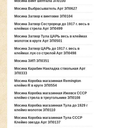
Мосина Винт шептала ЗП0100
Мосина Выбрасыватель Арт ЗП0627
Мосина Затвор к винтовке ЗП0104
Мосина Затвор Сестрорецк до 1917 г. весь в
клеймах стрела Арт ЗП0499
Мосина Затвор Тула ЦАРЬ весь в клеймах
молоток в круге Арт ЗП0501
Мосина Затвор ЦАРЬ до 1917 г. весь в
клеймах лук со стрелой Арт ЗП0498
Мосина ЗИП ЗП0351
Мосина Карабин Накладка ствольная Арт
ЗП0333
Мосина Коробка магазинная Remington
клеймо R в круге ЗП0554
Мосина Коробка магазинная Ижевск СССР
клеймо стрела в треугольнике ЗП0108
Мосина Коробка магазинная Тула до 1929 г
клеймо молоток ЗП0110
Мосина Коробка магазинная Тула СССР
Клеймо звезда Арт ЗП0137