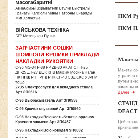
масогабаритні
Авиабомбы Взрыватели Втулки Выстрелы
Гранаты Капсюли Мины Патроны Снаряды
ПКМ Ру
Ммг Холостые
ПКМ Пл
ВІЙСЬКОВА ТЕХНІКА
БТР Мотоциклы Пушки
ЗАПЧАСТИНИ СОШКИ
ШОМПОЛИ ЄРШИКИ ПРИКЛАДИ
Макеты
НАКЛАДКИ РУКОЯТКИ
C-96 MG-34 P-38 PP ZB-30 АК АПС ГП-25
Макеты ор
ДП-25 ДП-27 ДШК КПВ Максим Мосина Наган
утратило 
ПК ППШ РПГ РПД РПК СГ-43 СВД CКС УЗРГМ
путем вне
тощо
заметны н
2х35 Электроспуск для вкладного ствола
далее
Арт ЗП0616
C-96 Выбрасыватель Арт ЗП0558
СТАНДА
C-96 Крючок спусковой Арт ЗП0560
DEACTIV
C-96 Накладки Bolo кость белая с орденом
Цей станда
Красного знамени Арт ЗП0457
призначено
C-96 Накладки Bolo новодел ЗП0002